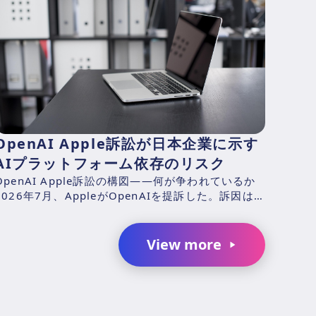
OpenAI Apple訴訟が日本企業に示す
AIプラットフォーム依存のリスク
OpenAI Apple訴訟の構図——何が争われているか
2026年7月、AppleがOpenAIを提訴した。訴因は、
元Appleエンジニアのチャン・リウ（Ch...
View more