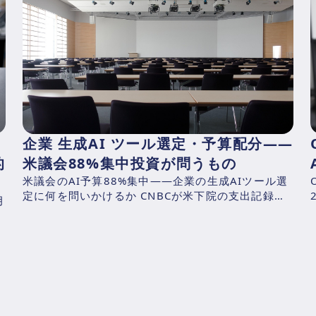
企業 生成AI ツール選定・予算配分——
的
米議会88%集中投資が問うもの
米議会のAI予算88%集中——企業の生成AIツール選
定に何を問いかけるか CNBCが米下院の支出記録を
月
分析した結果、2025年4月1日〜2026年3月31日の
期...