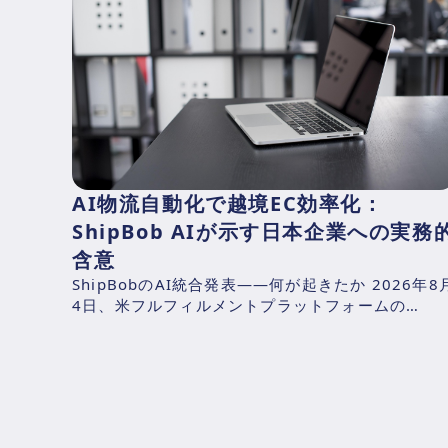
AI物流自動化で越境EC効率化：
ShipBob AIが示す日本企業への実務
含意
ShipBobのAI統合発表——何が起きたか 2026年8
4日、米フルフィルメントプラットフォームの
ShipBob（本社：シカゴ、2014年創業、CEO：
Dh...