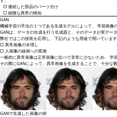
す。
□ 連続した部品のパーツ分け
□ 細微な異常の検知
GAN
機械学習の手法の１つである生成モデルによって、 学習画像
GANは、データの生成を行う生成器と、そのデータが実デー
弊社ではこの技術を応用し、下記のような用途で用いています
□ 異常画像の水増し
□ 人画像の線画への変換
一般的に異常画像は正常画像に比べて非常に少ないため、 学
その際にGANによって、異常画像を生成することで、十分な
GANで生成した画像の例