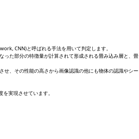
検出・セマンティックセグメンテーション・GANによる画像生成
twork, CNN)と呼ばれる手法を用いて判定します。
なった部分の特徴量が計算されて形成される畳み込み層と、畳
させ、その性能の高さから画像認識の他にも物体の認識やシー
度を実現させています。