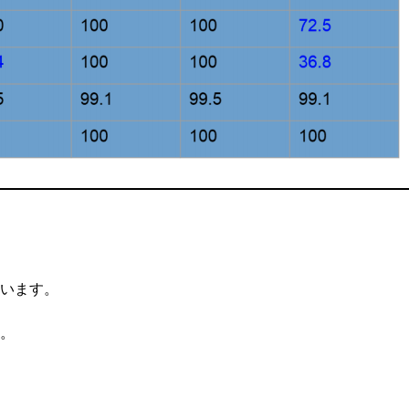
います。
。