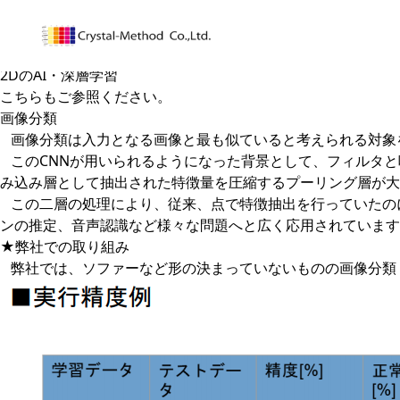
機械学習・深層学習による2D画像認識・異常検知（DeepAI）
クリスタルメソッドのDeepAIは、機械学習・深層学習（C
に対応し、製造業の外観検査や異常検知などで活用されていま
2DのAI・深層学習
こちら
もご参照ください。
画像分類
画像分類は入力となる画像と最も似ていると考えられる対象を畳み込みニ
このCNNが用いられるようになった背景として、フィルタと
み込み層として抽出された特徴量を圧縮するプーリング層が大
この二層の処理により、従来、点で特徴抽出を行っていたのに
ンの推定、音声認識など様々な問題へと広く応用されています
★弊社での取り組み
弊社では、ソファーなど形の決まっていないものの画像分類（