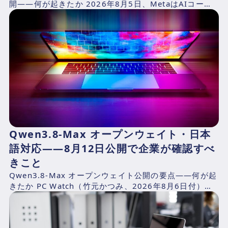
開——何が起きたか 2026年8月5日、MetaはAIコーデ
ィングエージェント「Muse Cod...
Qwen3.8-Max オープンウェイト・日本
語対応——8月12日公開で企業が確認すべ
きこと
Qwen3.8-Max オープンウェイト公開の要点——何が起
きたか PC Watch（竹元かつみ、2026年8月6日付）の
報道によれば、AlibabaのQwen...