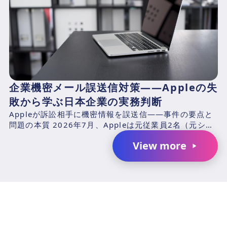
企業機密メール誤送信対策——Appleの失
敗から学ぶ日本企業の実務判断
Appleが訴訟相手に機密情報を誤送信——事件の要点と
問題の本質 2026年7月、Appleは元従業員2名（元シニ
アシステムズエンジニアのChang Liuおよ...
View more
AIで、業務の生産性を変革しません
か？