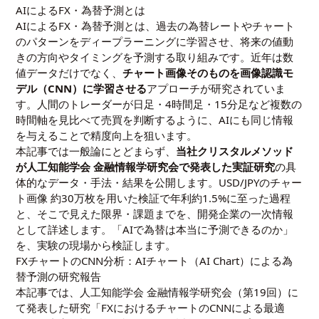
AIによるFX・為替予測とは
AIによるFX・為替予測とは、過去の為替レートやチャート
のパターンをディープラーニングに学習させ、将来の値動
きの方向やタイミングを予測する取り組みです。近年は数
値データだけでなく、
チャート画像そのものを画像認識モ
デル（CNN）に学習させる
アプローチが研究されていま
す。人間のトレーダーが日足・4時間足・15分足など複数の
時間軸を見比べて売買を判断するように、AIにも同じ情報
を与えることで精度向上を狙います。
本記事では一般論にとどまらず、
当社クリスタルメソッド
が人工知能学会 金融情報学研究会で発表した実証研究
の具
体的なデータ・手法・結果を公開します。USD/JPYのチャー
ト画像 約30万枚を用いた検証で年利約1.5%に至った過程
と、そこで見えた限界・課題までを、開発企業の一次情報
として詳述します。「AIで為替は本当に予測できるのか」
を、実験の現場から検証します。
FXチャートのCNN分析：AIチャート（AI Chart）による為
替予測の研究報告
本記事では、人工知能学会 金融情報学研究会（第19回）に
て発表した研究「FXにおけるチャートのCNNによる最適