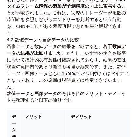
タイムフレーム情報の追加が予測精度の向上に寄与する
こ
とが示唆されました。これは、実際のトレーダーが複数の
時間軸を参照しながらエントリーを判断するという行動
を、CNNモデルがある程度再現できた結果と解釈できま
す。
4.2 数値データと画像データの比較
画像データと数値データの結果を比較すると、
若干数値デ
ータの結果が上回りました
。ただし、いずれの場合も勝率
において統計的な有意性は確認されておらず、結果の差は
誤差の範囲内である可能性も考慮が必要です。また、数値
データ・画像データともに15pipのラベル付けではマイナス
となっており、この原因は現時点では特定できていませ
ん。
数値データと画像データのそれぞれのメリット・デメリッ
トを整理すると以下の通りです。
デ
メリット
デメリット
ー
タ
種