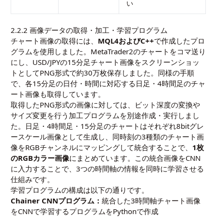
い
2.2.2 画像データの取得・加工・学習プログラム
チャート画像の取得には、
MQL4およびC++
で作成したプロ
グラムを使用しました。MetaTrader2のチャートをコマ送り
にし、USD/JPYの15分足チャート画像をスクリーンショッ
トとしてPNG形式で約30万枚保存しました。同様の手順
で、各15分足の日付・時間に対応する日足・4時間足のチャ
ート画像も取得しています。
取得したPNG形式の画像に対しては、ビット深度の変換や
サイズ変更を行う加工プログラムを別途作成・実行しまし
た。日足・4時間足・15分足のチャートはそれぞれ8bitグレ
ースケール画像として生成し、同時刻の3種類のチャート画
像をRGBチャンネルにマッピングして統合することで、
1枚
のRGBカラー画像
にまとめています。この統合画像をCNN
に入力することで、3つの時間軸の情報を同時に学習させる
仕組みです。
学習プログラムの構成は以下の通りです。
Chainer CNNプログラム：
統合した3時間軸チャート画像
をCNNで学習するプログラムをPythonで作成