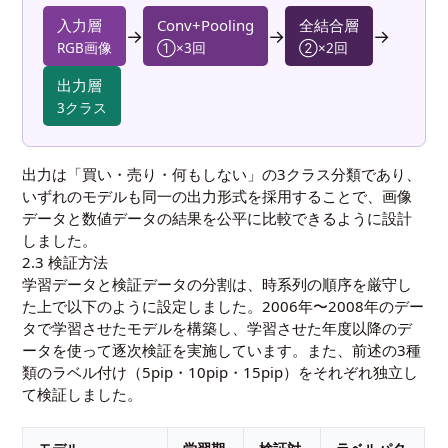
入力層
Conv+Pooling
全結合層
→
→
→
RGB画像
①×3回
②×2回
出力層
3クラス
出力は「買い・売り・何もしない」の3クラス分類であり、
いずれのモデルも同一の出力形式を採用することで、画像
データと数値データの結果を公平に比較できるように設計
しました。
2.3 検証方法
学習データと検証データの分割は、時系列の順序を厳守し
た上で以下のように設定しました。2006年〜2008年のデー
タで学習させたモデルを構築し、学習させた年度以降のデ
ータを使って逐次検証を実施しています。また、前述の3種
類のラベル付け（5pip・10pip・15pip）をそれぞれ独立し
て検証しました。