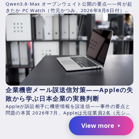
Qwen3.8-Max オープンウェイト公開の要点——何が起
きたか PC Watch（竹元かつみ、2026年8月6日付）の
報道によれば、AlibabaのQwen...
企業機密メール誤送信対策——Appleの失
敗から学ぶ日本企業の実務判断
Appleが訴訟相手に機密情報を誤送信——事件の要点と
問題の本質 2026年7月、Appleは元従業員2名（元シニ
アシステムズエンジニアのChang Liuおよ...
View more