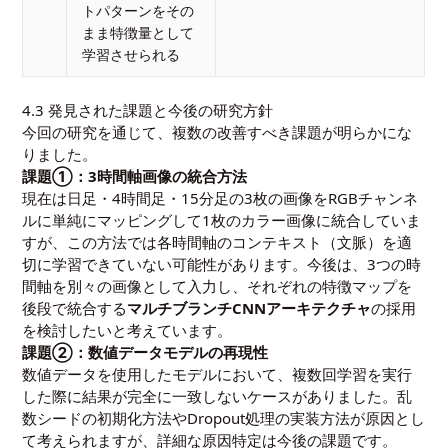
トパターンをその
まま特徴量として
学習させられる
4.3 発見された課題と今後の研究方針
今回の研究を通じて、複数の改善すべき課題が明らかにな
りました。
課題①：3時間軸画像の統合方法
現在は日足・4時間足・15分足の3枚の画像をRGBチャンネ
ルに単純にマッピングして1枚のカラー画像に統合していま
すが、この方法では各時間軸のコンテキスト（文脈）を適
切に学習できていない可能性があります。今後は、3つの時
間軸を別々の画像として入力し、それぞれの特徴マップを
後段で統合する
マルチブランチCNNアーキテクチャ
の採用
を検討したいと考えています。
課題②：数値データモデルの再現性
数値データを使用したモデルにおいて、複数回学習を実行
した際に結果が完全に一致しないケースがありました。乱
数シードの初期化方法やDropout処理の実装方法が原因とし
て考えられますが、詳細な原因特定は今後の課題です。