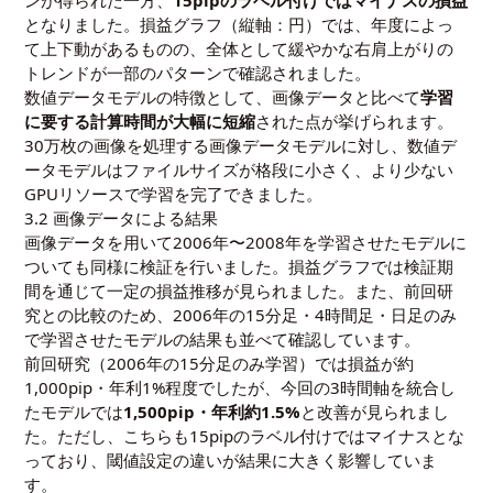
ンが得られた一方、
15pipのラベル付けではマイナスの損益
となりました。損益グラフ（縦軸：円）では、年度によっ
て上下動があるものの、全体として緩やかな右肩上がりの
トレンドが一部のパターンで確認されました。
数値データモデルの特徴として、画像データと比べて
学習
に要する計算時間が大幅に短縮
された点が挙げられます。
30万枚の画像を処理する画像データモデルに対し、数値デ
ータモデルはファイルサイズが格段に小さく、より少ない
GPUリソースで学習を完了できました。
3.2 画像データによる結果
画像データを用いて2006年〜2008年を学習させたモデルに
ついても同様に検証を行いました。損益グラフでは検証期
間を通じて一定の損益推移が見られました。また、前回研
究との比較のため、2006年の15分足・4時間足・日足のみ
で学習させたモデルの結果も並べて確認しています。
前回研究（2006年の15分足のみ学習）では損益が約
1,000pip・年利1%程度でしたが、今回の3時間軸を統合し
たモデルでは
1,500pip・年利約1.5%
と改善が見られまし
た。ただし、こちらも15pipのラベル付けではマイナスとな
っており、閾値設定の違いが結果に大きく影響していま
す。