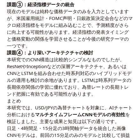
課題③：経済指標データの統合
現在のモデルは純粋な価格データのみを入力としています
が、米国雇用統計・FOMC声明・日銀政策決定会合などのマ
クロ経済指標をモデルに組み込むことで、予測精度がさら
に向上する可能性があります。経済指標の発表タイミング
と価格変動の関係を学習させることが今後の研究テーマの
一つです。
課題④：より深いアーキテクチャの検討
本研究でのCNN構造は比較的シンプルなものでしたが、
ResNetやInceptionなどの深層アーキテクチャ、あるいは
CNNとLSTMを組み合わせた時系列対応のハイブリッドモデ
ルの適用も検討の余地があります。LSTMは時系列データの
長期依存関係の学習に優れており、為替レートの長期トレ
ンド把握に有効である可能性があります。
まとめ
本研究では、USD/JPYの為替チャートを対象に、AIチャート
分析における
マルチタイムフレームCNNモデルの有効性
を
検証しました。主要な成果と知見は以下の通りです。
日足・4時間足・15分足の3時間軸データを統合した画像
CNNモデルは、前回の15分足のみのモデルと比較して損益