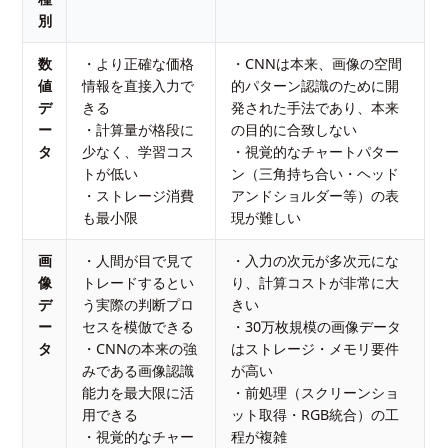
別
数
・より正確な価格
・CNNは本来、画像の空間
値
情報を直接入力で
的パターン認識のために開
デ
きる
発された手法であり、本来
ー
・計算量が格段に
の目的に合致しない
タ
少なく、学習コス
・視覚的なチャートパター
トが低い
ン（三角持ち合い・ヘッド
・ストレージ消費
アンドショルダー等）の表
も最小限
現が難しい
画
・人間が目で見て
・入力の次元が多次元にな
像
トレードするとい
り、計算コストが非常に大
デ
う実際の判断プロ
きい
ー
セスを模倣できる
・30万枚規模の画像データ
タ
・CNNの本来の強
はストレージ・メモリ要件
みである画像認識
が高い
能力を最大限に活
・前処理（スクリーンショ
用できる
ット取得・RGB統合）の工
・視覚的なチャー
程が複雑