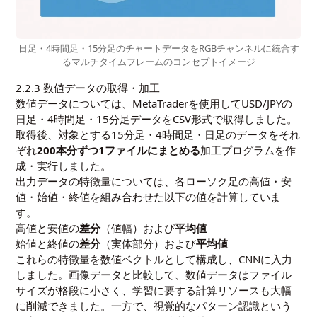
日足・4時間足・15分足のチャートデータをRGBチャンネルに統合す
るマルチタイムフレームのコンセプトイメージ
2.2.3 数値データの取得・加工
数値データについては、MetaTraderを使用してUSD/JPYの
日足・4時間足・15分足データをCSV形式で取得しました。
取得後、対象とする15分足・4時間足・日足のデータをそれ
ぞれ
200本分ずつ1ファイルにまとめる
加工プログラムを作
成・実行しました。
出力データの特徴量については、各ローソク足の高値・安
値・始値・終値を組み合わせた以下の値を計算していま
す。
高値と安値の
差分
（値幅）および
平均値
始値と終値の
差分
（実体部分）および
平均値
これらの特徴量を数値ベクトルとして構成し、CNNに入力
しました。画像データと比較して、数値データはファイル
サイズが格段に小さく、学習に要する計算リソースも大幅
に削減できました。一方で、視覚的なパターン認識という