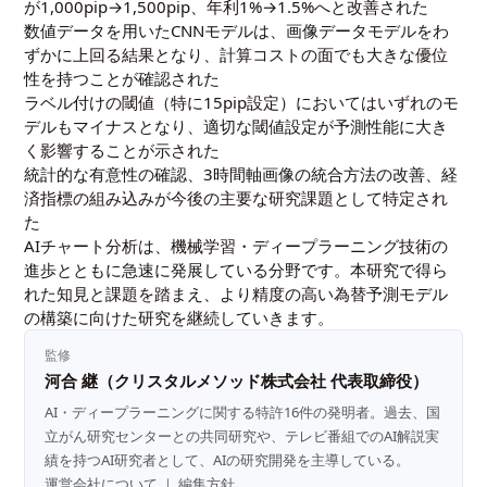
が1,000pip→1,500pip、年利1%→1.5%へと改善された
数値データを用いたCNNモデルは、画像データモデルをわ
ずかに上回る結果となり、計算コストの面でも大きな優位
性を持つことが確認された
ラベル付けの閾値（特に15pip設定）においてはいずれのモ
デルもマイナスとなり、適切な閾値設定が予測性能に大き
く影響することが示された
統計的な有意性の確認、3時間軸画像の統合方法の改善、経
済指標の組み込みが今後の主要な研究課題として特定され
た
AIチャート分析は、機械学習・ディープラーニング技術の
進歩とともに急速に発展している分野です。本研究で得ら
れた知見と課題を踏まえ、より精度の高い為替予測モデル
の構築に向けた研究を継続していきます。
監修
河合 継（クリスタルメソッド株式会社 代表取締役）
AI・ディープラーニングに関する特許16件の発明者。過去、国
立がん研究センターとの共同研究や、テレビ番組でのAI解説実
績を持つAI研究者として、AIの研究開発を主導している。
運営会社について
｜
編集方針