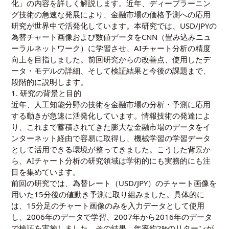
化」の内容を詳しく解説します。近年、ディープラーニン
グ技術の急速な発展により、金融市場の価格予測への応用
研究が世界中で活発化しています。本研究では、USD/JPYの
為替チャート画像および数値データをCNN（畳み込みニュ
ーラルネットワーク）に学習させ、AIチャート分析の精度
向上を目指しました。前回研究からの改善点、使用したデ
ータ・モデルの詳細、そして検証結果と今後の課題まで、
段階的に説明します。
1. 研究の背景と目的
近年、人工知能分野の技術を金融市場の分析・予測に応用
する動きが急速に活発化しています。情報技術の発達によ
り、これまで蓄積されてきた膨大な金融市場のデータをイ
ンターネット経由で容易に取得し、機械学習の学習データ
として活用できる環境が整ってきました。こうした背景か
ら、AIチャート分析の研究領域は学術的にも実務的にも注
目を集めています。
前回の研究では、為替レート（USD/JPY）のチャート画像を
用いた15分後の値動き予測に取り組みました。具体的に
は、15分足のチャート画像のみを入力データとして使用
し、2006年のデータで学習、2007年から2016年のデータ
で検証を実施しました。その結果、年率約2%のリターンが