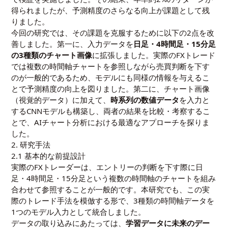
得られましたが、予測精度のさらなる向上が課題として残
りました。
今回の研究では、その課題を克服するために以下の2点を改
善しました。第一に、入力データを
日足・4時間足・15分足
の3種類のチャート画像
に拡張しました。実際のFXトレード
では複数の時間軸チャートを参照しながら売買判断を下す
のが一般的であるため、モデルにも同様の情報を与えるこ
とで予測精度の向上を図りました。第二に、チャート画像
（視覚的データ）に加えて、
時系列の数値データ
を入力と
するCNNモデルも構築し、両者の結果を比較・考察するこ
とで、AIチャート分析における最適なアプローチを探りま
した。
2. 研究手法
2.1 基本的な前提設計
実際のFXトレーダーは、エントリーの判断を下す際に日
足・4時間足・15分足という複数の時間軸のチャートを組み
合わせて参照することが一般的です。本研究でも、この実
際のトレード手法を模倣する形で、3種類の時間軸データを
1つのモデル入力として統合しました。
データの取り込みにあたっては、
学習データに未来のデー