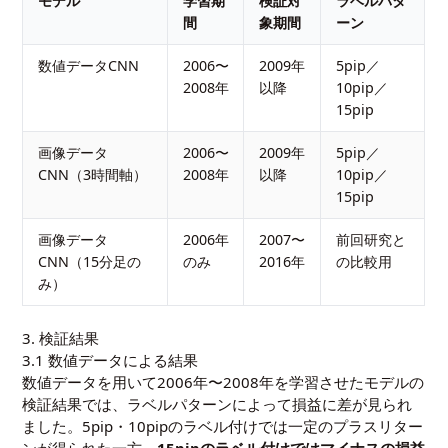
モデル
学習期
検証対
ラベルパタ
間
象期間
ーン
数値データCNN
2006〜
2009年
5pip／
2008年
以降
10pip／
15pip
画像データ
2006〜
2009年
5pip／
CNN（3時間軸）
2008年
以降
10pip／
15pip
画像データ
2006年
2007〜
前回研究と
CNN（15分足の
のみ
2016年
の比較用
み）
3. 検証結果
3.1 数値データによる結果
数値データを用いて2006年〜2008年を学習させたモデルの
検証結果では、ラベルパターンによって損益に差が見られ
ました。5pip・10pipのラベル付けでは一定のプラスリター