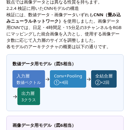
観点では画像データとは異なる性質を持ちます。
2.2.4 検証に用いたCNNモデルの構造
検証には、数値データ・画像データいずれも
CNN（畳み込
みニューラルネットワーク）
を使用しました。画像データ
用CNNでは、日足・4時間足・15分足の3チャンネルをRGB
にマッピングした統合画像を入力とし、使用する画像デー
タ数に応じて入力層のサイズを調整しました。
各モデルのアーキテクチャの概要は以下の通りです。
数値データ用モデル（図5相当）
入力層
Conv+Pooling
全結合層
→
→
数値ベクトル
①×4回
②×2回
出力層
→
3クラス
画像データ用モデル（図6相当）