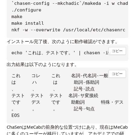
`chasen-config --mkchadic`/makeda -i w chadic 
./configure

make

make install

インストール完了後、次のように動作確認ができます。
コピー
出力結果は以下のようになります。
コピー
これ    コレ    これ    名詞-代名詞-一般

は      ハ      は      助詞-係助詞

、      、      、      記号-読点

テスト  テスト  テスト  名詞-サ変接続

です    デス    です    助動詞      特殊・デス  基
。      。      。      記号-句点

ChaSenはMeCabの前身的な位置づけにあり、現在はMeCab
に多くのユーザーが移行していますが、アカデミアでの研