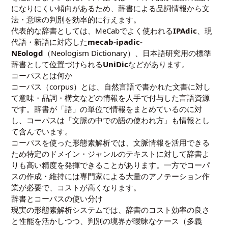
になりにくい傾向があるため、辞書による品詞情報から文
法・意味の判別を効率的に行えます。
代表的な辞書としては、MeCabでよく使われる
IPAdic
、現
代語・新語に対応した
mecab-ipadic-
NEologd
（Neologism Dictionary）、日本語研究用の標準
辞書として位置づけられる
UniDic
などがあります。
コーパスとは何か
コーパス（corpus）とは、自然言語で書かれた文書に対し
て意味・品詞・構文などの情報を人手で付与した言語資源
です。辞書が「語」の単位で情報をまとめているのに対
し、コーパスは「文脈の中での語の使われ方」も情報とし
て含んでいます。
コーパスを使った形態素解析では、文脈情報を活用できる
ため特定のドメイン・ジャンルのテキストに対して辞書よ
りも高い精度を発揮できることがあります。一方でコーパ
スの作成・維持には専門家による大量のアノテーション作
業が必要で、コストが高くなります。
辞書とコーパスの使い分け
現実の形態素解析システムでは、辞書のコスト効率の良さ
と性能を活かしつつ、判別の境界が曖昧なケース（多義