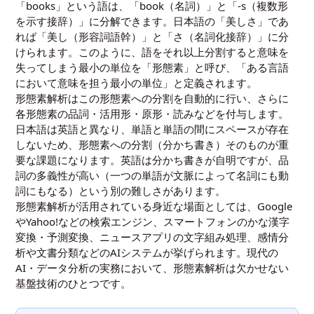
「books」という語は、「book（名詞）」と「-s（複数形
を示す接辞）」に分解できます。日本語の「美しさ」であ
れば「美し（形容詞語幹）」と「さ（名詞化接辞）」に分
けられます。このように、語をそれ以上分割すると意味を
失ってしまう最小の単位を「形態素」と呼び、「ある言語
において意味を担う最小の単位」と定義されます。
形態素解析はこの形態素への分割を自動的に行い、さらに
各形態素の品詞・活用形・原形・読みなどを付与します。
日本語は英語と異なり、単語と単語の間にスペースが存在
しないため、形態素への分割（分かち書き）そのものが重
要な課題になります。英語は分かち書きが自明ですが、品
詞の多義性が高い（一つの単語が文脈によって名詞にも動
詞にもなる）という別の難しさがあります。
形態素解析が活用されている身近な場面としては、Google
やYahoo!などの検索エンジン、スマートフォンのかな漢字
変換・予測変換、ニュースアプリの文字組み処理、感情分
析や文書分類などのAIシステムが挙げられます。現代の
AI・データ分析の実務において、形態素解析は欠かせない
基盤技術のひとつです。