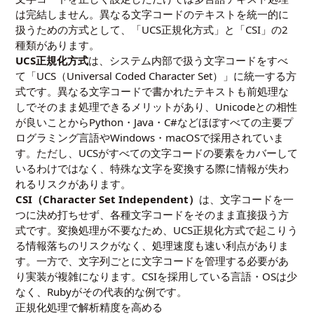
は完結しません。異なる文字コードのテキストを統一的に
扱うための方式として、「UCS正規化方式」と「CSI」の2
種類があります。
UCS正規化方式
は、システム内部で扱う文字コードをすべ
て「UCS（Universal Coded Character Set）」に統一する方
式です。異なる文字コードで書かれたテキストも前処理な
しでそのまま処理できるメリットがあり、Unicodeとの相性
が良いことからPython・Java・C#などほぼすべての主要プ
ログラミング言語やWindows・macOSで採用されていま
す。ただし、UCSがすべての文字コードの要素をカバーして
いるわけではなく、特殊な文字を変換する際に情報が失わ
れるリスクがあります。
CSI（Character Set Independent）
は、文字コードを一
つに決め打ちせず、各種文字コードをそのまま直接扱う方
式です。変換処理が不要なため、UCS正規化方式で起こりう
る情報落ちのリスクがなく、処理速度も速い利点がありま
す。一方で、文字列ごとに文字コードを管理する必要があ
り実装が複雑になります。CSIを採用している言語・OSは少
なく、Rubyがその代表的な例です。
正規化処理で解析精度を高める