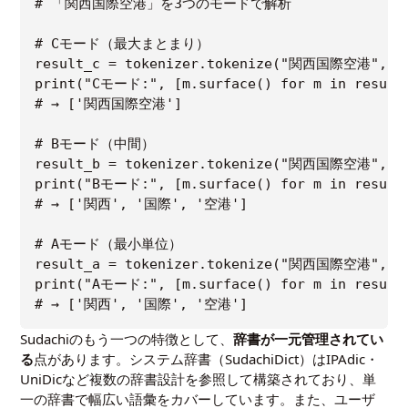
# 「関西国際空港」を3つのモードで解析

# Cモード（最大まとまり）

result_c = tokenizer.tokenize("関西国際空港", mod
print("Cモード:", [m.surface() for m in result_
# → ['関西国際空港']

# Bモード（中間）

result_b = tokenizer.tokenize("関西国際空港", mod
print("Bモード:", [m.surface() for m in result_
# → ['関西', '国際', '空港']

# Aモード（最小単位）

result_a = tokenizer.tokenize("関西国際空港", mod
print("Aモード:", [m.surface() for m in result_
Sudachiのもう一つの特徴として、
辞書が一元管理されてい
る
点があります。システム辞書（SudachiDict）はIPAdic・
UniDicなど複数の辞書設計を参照して構築されており、単
一の辞書で幅広い語彙をカバーしています。また、ユーザ