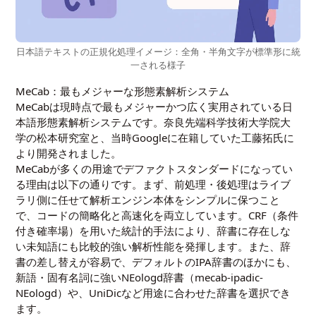
日本語テキストの正規化処理イメージ：全角・半角文字が標準形に統
一される様子
MeCab：最もメジャーな形態素解析システム
MeCabは現時点で最もメジャーかつ広く実用されている日
本語形態素解析システムです。奈良先端科学技術大学院大
学の松本研究室と、当時Googleに在籍していた工藤拓氏に
より開発されました。
MeCabが多くの用途でデファクトスタンダードになってい
る理由は以下の通りです。まず、前処理・後処理はライブ
ラリ側に任せて解析エンジン本体をシンプルに保つこと
で、コードの簡略化と高速化を両立しています。CRF（条件
付き確率場）を用いた統計的手法により、辞書に存在しな
い未知語にも比較的強い解析性能を発揮します。また、辞
書の差し替えが容易で、デフォルトのIPA辞書のほかにも、
新語・固有名詞に強いNEologd辞書（mecab-ipadic-
NEologd）や、UniDicなど用途に合わせた辞書を選択でき
ます。