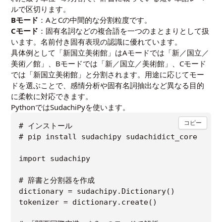
ルで区切ります。
Bモード
：AとCの中間的な分割粒度です。
Cモード
：固有名詞などの複合語を一つのまとまりとして扱
います。名前付き固有表現の認識に優れています。
具体例として「新国立美術館」はAモードでは「新／国立／
美術／館」、Bモードでは「新／国立／美術館」、Cモード
では「新国立美術館」と分割されます。用途に応じてモー
ドを選ぶことで、感情分析や固有名詞抽出など異なる目的
に柔軟に対応できます。
PythonではSudachiPyを使います。
コピー
# インストール

# pip install sudachipy sudachidict_core

import sudachipy

# 辞書と分割器を作成

dictionary = sudachipy.Dictionary()

tokenizer = dictionary.create()
