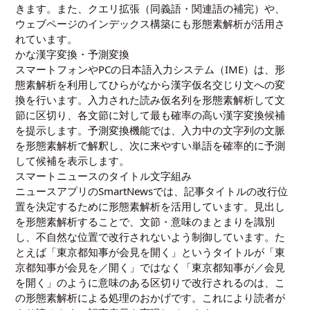
きます。また、クエリ拡張（同義語・関連語の補完）や、
ウェブページのインデックス構築にも形態素解析が活用さ
れています。
かな漢字変換・予測変換
スマートフォンやPCの日本語入力システム（IME）は、形
態素解析を利用してひらがなから漢字仮名交じり文への変
換を行います。入力された読み仮名列を形態素解析して文
節に区切り、各文節に対して最も確率の高い漢字変換候補
を提示します。予測変換機能では、入力中の文字列の文脈
を形態素解析で解釈し、次に来やすい単語を確率的に予測
して候補を表示します。
スマートニュースのタイトル文字組み
ニュースアプリのSmartNewsでは、記事タイトルの改行位
置を決定するために形態素解析を活用しています。見出し
を形態素解析することで、文節・意味のまとまりを識別
し、不自然な位置で改行されないよう制御しています。た
とえば「東京都知事が会見を開く」というタイトルが「東
京都知事が会見を／開く」ではなく「東京都知事が／会見
を開く」のように意味のある区切りで改行されるのは、こ
の形態素解析による処理のおかげです。これにより読者が