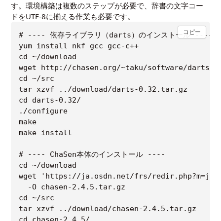
す。環境構築は複数のステップが必要で、辞書の文字コー
ドをUTF-8に揃える作業も必要です。
コピー
# ---- 依存ライブラリ（darts）のインストール ----

yum install nkf gcc gcc-c++

cd ~/download

wget http://chasen.org/~taku/software/darts/sr
cd ~/src

tar xzvf ../download/darts-0.32.tar.gz

cd darts-0.32/

./configure

make

make install

# ---- ChaSen本体のインストール ----

cd ~/download

wget 'https://ja.osdn.net/frs/redir.php?m=jai
  -O chasen-2.4.5.tar.gz

cd ~/src

tar xzvf ../download/chasen-2.4.5.tar.gz

cd chasen-2.4.5/
