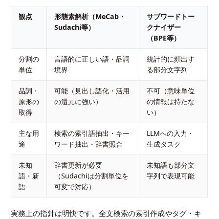
観点
形態素解析（MeCab・
サブワードトー
Sudachi等）
クナイザー
（BPE等）
分割の
言語的に正しい語・品詞
統計的に頻出す
単位
境界
る部分文字列
品詞・
可能（見出し語化・活用
不可（意味単位
原形の
の還元に強い）
の情報は持たな
取得
い）
主な用
検索の索引語抽出・キー
LLMへの入力・
途
ワード抽出・辞書照合
生成タスク
未知
辞書更新が必要
未知語も部分文
語・新
（Sudachiは分割単位を
字列で表現可能
語
可変で対応）
実務上の指針は明快です。全文検索の索引作成やタグ・キ