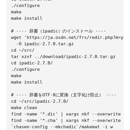
./configure

make

make install

# ---- 辞書（ipadic）のインストール ----

wget 'https://ja.osdn.net/frs/redir.php?m=ymu&
  -O ipadic-2.7.0.tar.gz

cd ~/src/

tar xzvf ../download/ipadic-2.7.0.tar.gz

cd ipadic-2.7.0/

./configure

make

make install

# ---- 辞書をUTF-8に変換（文字化け防止） ----

cd ~/src/ipadic-2.7.0/

make clean

find -name '*.dic' | xargs nkf --overwrite -w

find -name '*.cha' | xargs nkf --overwrite -w

`chasen-config --mkchadic`/makemat -i w
