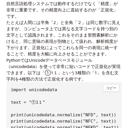
自然言語処理システムでは動作するだけでなく「精度」が
非常に重要です。その精度向上に直結するのが「正規化」
です。
たとえば人間には半角「2」と全角「２」は同じ数字に見え
ますが、コンピュータ上では異なる文字コードを持つ別の
文字として認識されます。これをそのまま形態素解析にか
けると、同じ意味の表現が別物として扱われ、解析精度が
下がります。正規化によってこれらを同一の表現に統一す
ることで、精度を大幅に向上させることができます。
PythonではUnicodeデータベースモジュール
（unicodedata）を使って非常に短いコードで正規化が実現
できます。以下は「①1１」という3種類の「1」を含む文
字列を4種類の方法で正規化する例です。
コピー
import unicodedata

text = "①1１"

print(unicodedata.normalize("NFD", text))   #
print(unicodedata.normalize("NFC", text))   #
print(unicodedata.normalize("NFKD", text))  # 