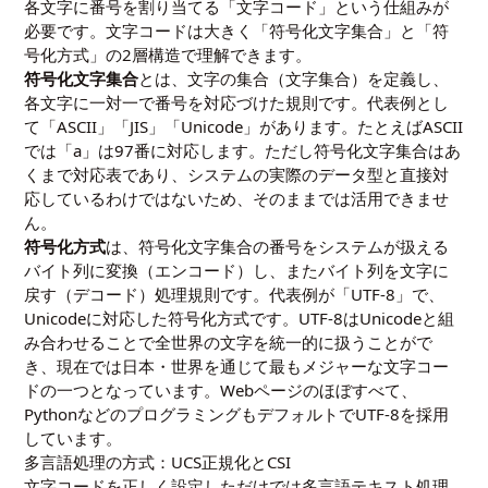
各文字に番号を割り当てる「文字コード」という仕組みが
必要です。文字コードは大きく「符号化文字集合」と「符
号化方式」の2層構造で理解できます。
符号化文字集合
とは、文字の集合（文字集合）を定義し、
各文字に一対一で番号を対応づけた規則です。代表例とし
て「ASCII」「JIS」「Unicode」があります。たとえばASCII
では「a」は97番に対応します。ただし符号化文字集合はあ
くまで対応表であり、システムの実際のデータ型と直接対
応しているわけではないため、そのままでは活用できませ
ん。
符号化方式
は、符号化文字集合の番号をシステムが扱える
バイト列に変換（エンコード）し、またバイト列を文字に
戻す（デコード）処理規則です。代表例が「UTF-8」で、
Unicodeに対応した符号化方式です。UTF-8はUnicodeと組
み合わせることで全世界の文字を統一的に扱うことがで
き、現在では日本・世界を通じて最もメジャーな文字コー
ドの一つとなっています。Webページのほぼすべて、
PythonなどのプログラミングもデフォルトでUTF-8を採用
しています。
多言語処理の方式：UCS正規化とCSI
文字コードを正しく設定しただけでは多言語テキスト処理