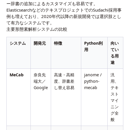
ー辞書の追加によるカスタマイズも容易です。
ElasticsearchなどのテキスプロジェクトでのSudachi採用事
例も増えており、2020年代以降の新規開発では選択肢とし
て有力なシステムです。
主要形態素解析システムの比較
システム
開発元
特徴
Python利
向い
用
てい
る用
途
MeCab
奈良先
高速・高精
janome /
汎
端大／
度、辞書差
python-
用、
Google
し替え容易
mecab
テキ
スト
マイ
ニン
グ全
般