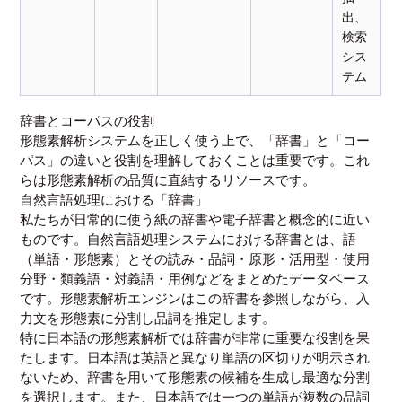
出、
検索
シス
テム
辞書とコーパスの役割
形態素解析システムを正しく使う上で、「辞書」と「コー
パス」の違いと役割を理解しておくことは重要です。これ
らは形態素解析の品質に直結するリソースです。
自然言語処理における「辞書」
私たちが日常的に使う紙の辞書や電子辞書と概念的に近い
ものです。自然言語処理システムにおける辞書とは、語
（単語・形態素）とその読み・品詞・原形・活用型・使用
分野・類義語・対義語・用例などをまとめたデータベース
です。形態素解析エンジンはこの辞書を参照しながら、入
力文を形態素に分割し品詞を推定します。
特に日本語の形態素解析では辞書が非常に重要な役割を果
たします。日本語は英語と異なり単語の区切りが明示され
ないため、辞書を用いて形態素の候補を生成し最適な分割
を選択します。また、日本語では一つの単語が複数の品詞