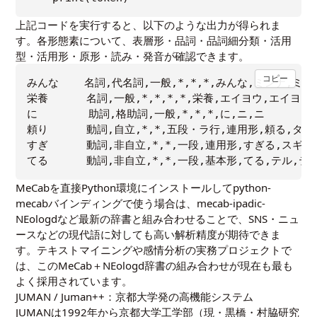
上記コードを実行すると、以下のような出力が得られま
す。各形態素について、表層形・品詞・品詞細分類・活用
型・活用形・原形・読み・発音が確認できます。
コピー
みんな    名詞,代名詞,一般,*,*,*,みんな,ミンナ,ミンナ
栄養      名詞,一般,*,*,*,*,栄養,エイヨウ,エイヨー

に        助詞,格助詞,一般,*,*,*,に,ニ,ニ

頼り      動詞,自立,*,*,五段・ラ行,連用形,頼る,タヨ
すぎ      動詞,非自立,*,*,一段,連用形,すぎる,スギ,ス
MeCabを直接Python環境にインストールしてpython-
mecabバインディングで使う場合は、mecab-ipadic-
NEologdなど最新の辞書と組み合わせることで、SNS・ニュ
ースなどの現代語に対しても高い解析精度が期待できま
す。テキストマイニングや感情分析の実務プロジェクトで
は、このMeCab＋NEologd辞書の組み合わせが現在も最も
よく採用されています。
JUMAN / Juman++：京都大学発の高機能システム
JUMANは1992年から京都大学工学部（現・黒橋・村脇研究