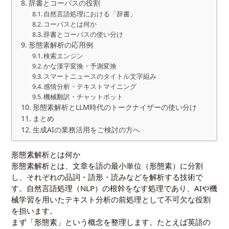
辞書とコーパスの役割
自然言語処理における「辞書」
コーパスとは何か
辞書とコーパスの使い分け
形態素解析の応用例
検索エンジン
かな漢字変換・予測変換
スマートニュースのタイトル文字組み
感情分析・テキストマイニング
機械翻訳・チャットボット
形態素解析とLLM時代のトークナイザーの使い分け
まとめ
生成AIの業務活用をご検討の方へ
形態素解析とは何か
形態素解析とは、文章を語の最小単位（形態素）に分割
し、それぞれの品詞・語形・読みなどを解析する技術で
す。自然言語処理（NLP）の根幹をなす処理であり、AIや機
械学習を用いたテキスト分析の前処理として不可欠な役割
を担います。
まず「形態素」という概念を整理します。たとえば英語の