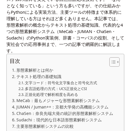
となく知っている」という方も多いですが、その仕組みか
らPythonによる実装方法、主要ツールの特徴まで体系的に
理解している方はそれほど多くありません。本記事では、
形態素解析の概念からテキスト処理の基礎知識、代表的な4
つの形態素解析システム（MeCab・JUMAN・ChaSen・
Sudachi）のPython実装例、辞書・コーパスの役割、そして
実社会での応用事例まで、一つの記事で網羅的に解説しま
す。
目次
形態素解析とは何か
テキスト処理の基礎知識
文字コード：符号化文字集合と符号化方式
多言語処理の方式：UCS正規化とCSI
正規化処理で解析精度を高める
MeCab：最もメジャーな形態素解析システム
JUMAN / Juman++：京都大学発の高機能システム
ChaSen：奈良先端大発の統計的形態素解析システム
Sudachi：現代的な日本語形態素解析システム
主要形態素解析システムの比較