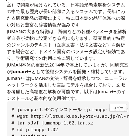
室）で開発が続けられている、日本語形態素解析システム
の中で最も歴史が長い部類に入るシステムです。長年にわ
たる研究開発の蓄積により、特に日本語の品詞体系への深
い対応と豊富な辞書情報が強みです。
JUMANの大きな特徴は、辞書などの各種パラメータを解析
者自身が柔軟に設定できる点にあります。研究目的で特定
のジャンルのテキスト（医療文書・法律文書など）を解析
する場合など、ドメイン固有のパラメータ設定が有効であ
り、学術研究での利用に特に適しています。
JUMAN本体の更新は2014年で停止していますが、同研究室
が
Juman++
として後継システムを開発・維持しています。
Juman++はJUMANの文法・辞書を継承しつつ、ニューラル
ネットワークを活用した言語モデルを統合しており、文脈
を考慮した高精度な解析が可能です。以下はJuman++のイ
ンストールと基本的な使用例です。
コピー
# jumanpp-1.02のインストール（jumanpp-1.02に含まれ
# wget http://lotus.kuee.kyoto-u.ac.jp/nl-reso
# tar xJvf jumanpp-1.02.tar.xz

# cd jumanpp-1.02
