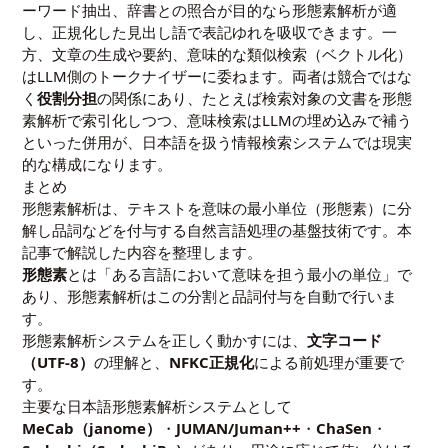
ーワード抽出、辞書との照合が目的なら形態素解析が適
し、正規化した見出し語で表記ゆれを吸収できます。一
方、文章の生成や要約、意味的な類似検索（ベクトル化）
はLLM側のトークナイザーに委ねます。両者は競合ではな
く
役割分担
の関係にあり、たとえば検索対象の文書を形態
素解析で索引化しつつ、意味検索はLLMの埋め込みで補う
といった併用が、日本語を扱う情報検索システムでは現実
的な構成になります。
まとめ
形態素解析は、テキストを意味の最小単位（形態素）に分
解し品詞などを付与する自然言語処理の基盤技術です。本
記事で解説した内容を整理します。
形態素
とは「ある言語において意味を担う最小の単位」で
あり、形態素解析はこの分割と品詞付与を自動で行いま
す。
形態素解析システムを正しく動かすには、
文字コード
（UTF-8）
の理解と、
NFKC正規化
による前処理が重要で
す。
主要な日本語形態素解析システムとして
MeCab（janome）
・
JUMAN/Juman++
・
ChaSen
・