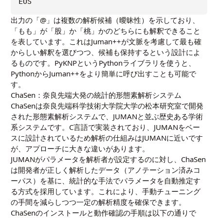
出力の「@」は複数の解析候補（曖昧性）を示しており、
「もも」が「股」か「桃」かのどちらにも解釈できること
を表しています。これはJuman++が文脈を考慮して最も確
からしい解釈を選びつつ、候補も保持するという設計によ
るものです。PyKNPというPythonライブラリを使うと、
PythonからJuman++をより簡単に呼び出すことも可能で
す。
ChaSen：奈良先端大発の統計的形態素解析システム
ChaSenは奈良先端科学技術大学院大学の松本研究室で開発
された形態素解析システムで、JUMANと並ぶ歴史ある学術
系システムです。C言語で実装されており、JUMANをベー
スに設計されているため解析の仕組みはJUMANに近いです
が、アプローチに大きな違いがあります。
JUMANがパラメータを解析者が設定するのに対し、ChaSen
は開発者が正しく解析したデータ（アノテーション済みコ
ーパス）を基に、統計的な手法でパラメータを自動推定す
る方式を採用しています。これにより、手動チューニング
の手間を減らしつつ一定の解析精度を確保できます。
ChaSenのインストールと動作確認の手順は以下の通りで