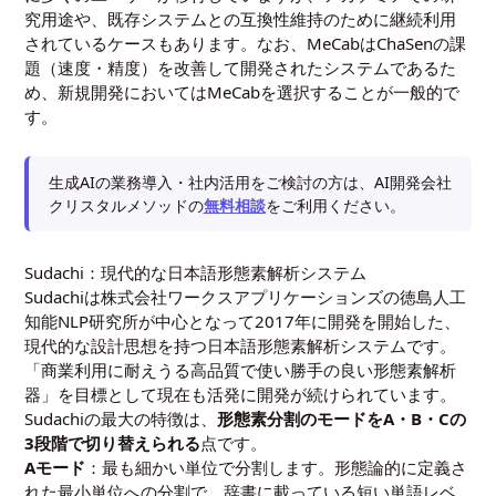
究用途や、既存システムとの互換性維持のために継続利用
されているケースもあります。なお、MeCabはChaSenの課
題（速度・精度）を改善して開発されたシステムであるた
め、新規開発においてはMeCabを選択することが一般的で
す。
生成AIの業務導入・社内活用をご検討の方は、AI開発会社
クリスタルメソッドの
無料相談
をご利用ください。
Sudachi：現代的な日本語形態素解析システム
Sudachiは株式会社ワークスアプリケーションズの徳島人工
知能NLP研究所が中心となって2017年に開発を開始した、
現代的な設計思想を持つ日本語形態素解析システムです。
「商業利用に耐えうる高品質で使い勝手の良い形態素解析
器」を目標として現在も活発に開発が続けられています。
Sudachiの最大の特徴は、
形態素分割のモードをA・B・Cの
3段階で切り替えられる
点です。
Aモード
：最も細かい単位で分割します。形態論的に定義さ
れた最小単位への分割で、辞書に載っている短い単語レベ