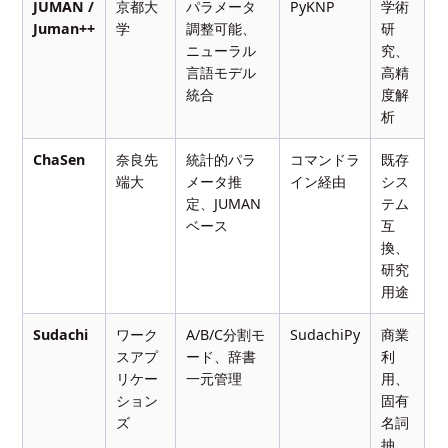
JUMAN /
京都大
パラメータ
PyKNP
学術
Juman++
学
調整可能、
研
ニューラル
究、
言語モデル
高精
統合
度解
析
ChaSen
奈良先
統計的パラ
コマンドラ
既存
端大
メータ推
イン経由
シス
定、JUMAN
テム
ベース
互
換、
研究
用途
Sudachi
ワーク
A/B/C分割モ
SudachiPy
商業
スアプ
ード、辞書
利
リケー
一元管理
用、
ション
固有
ズ
名詞
抽