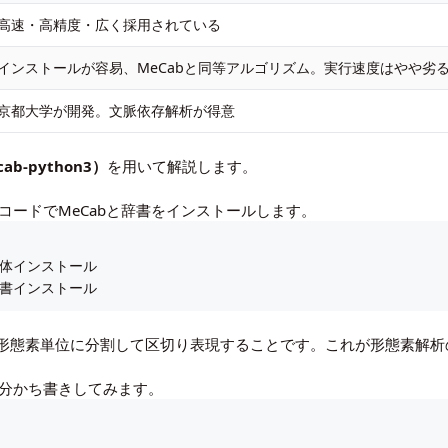
高速・高精度・広く採用されている
インストールが容易、MeCabと同等アルゴリズム。実行速度はやや劣
京都大学が開発。文脈依存解析が得意
ab-python3）
を用いて解説します。
以下のコードでMeCabと辞書をインストールします。
# 本体インストール

 # 辞書インストール
形態素単位に分割して区切り表現することです。これが形態素解析
を分かち書きしてみます。