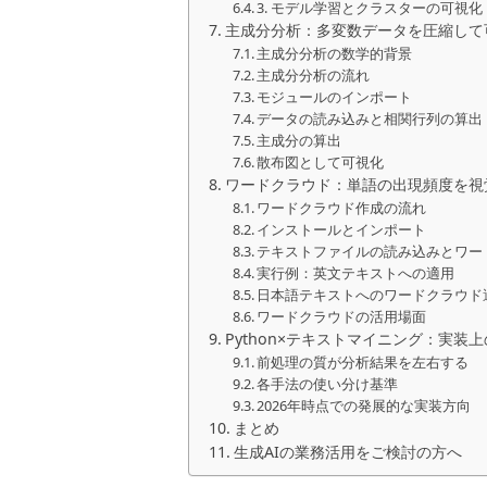
3. モデル学習とクラスターの可視化
主成分分析：多変数データを圧縮して
主成分分析の数学的背景
主成分分析の流れ
モジュールのインポート
データの読み込みと相関行列の算出
主成分の算出
散布図として可視化
ワードクラウド：単語の出現頻度を視
ワードクラウド作成の流れ
インストールとインポート
テキストファイルの読み込みとワー
実行例：英文テキストへの適用
日本語テキストへのワードクラウド
ワードクラウドの活用場面
Python×テキストマイニング：実装
前処理の質が分析結果を左右する
各手法の使い分け基準
2026年時点での発展的な実装方向
まとめ
生成AIの業務活用をご検討の方へ