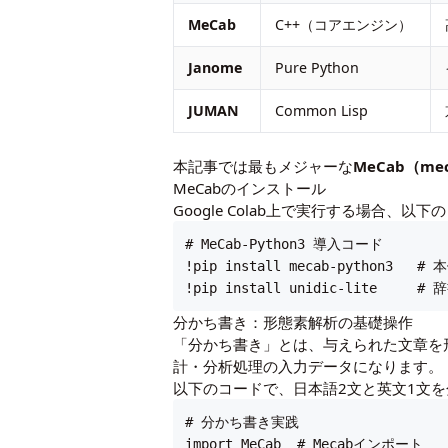
MeCab
C++（コアエンジン）
Janome
Pure Python
JUMAN
Common Lisp
本記事では最もメジャーな
MeCab（mec
MeCabのインストール
Google Colab上で実行する場合、
# MeCab-Python3 導入コード

!pip install mecab-python3   
!pip install unidic-lite    
分かち書き：形態素解析の基礎操作
「分かち書き」とは、与えられた文章を
計・分析処理の入力データになります。
以下のコードで、日本語2文と英文1文
# 分かち書き実践

import MeCab  # Mecabインポート
