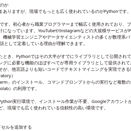
うのか
ありますが、現場でもっとも広く使われているのがPythonです
ルさです。初心者から職業プログラマーまで幅広く使用されており、
っています。YouTubeやInstagramなどの大規模サービスが
。機械学習エンジニアやデータサイエンティストの多くが数理系バ
準言語として定着している理由が理解できます。
とき、Pythonではその大半がすでにライブラリとして公開され
ングに必要な機能のほぼすべてが専用ライブラリとして提供されて
そが、他言語よりも短いコードでテキストマイニングを実現できる
atory）
」「PyCharm」のインストール、コマンドプロンプトからの実行など
Colab）の利用です。
上のPython実行環境で、インストール作業が不要、Googleアカ
ど、現場でも広く使われている信頼性の高い環境です。
ドセルを追加する