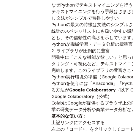
なぜPythonでテキストマイニングを行
テキストマイニングを行う手段はさまざま
1. 文法がシンプルで習得しやすい
Pythonの最大の特徴は文法のシンプ
統計のスペシャリストにも扱いやすい設計にな
とも、その信頼性の高さを示しています
Pythonが機械学習・データ分析の標
2. ライブラリが圧倒的に豊富
開発中に「こんな機能が欲しい」と思った
タリング・可視化など、テキストマイニ
完結します。このライブラリの豊富さこ
Python実行環境の準備（Google Colabor
Pythonを使うには「Anaconda
る方法が
Google Colaboratory
（以下 
Google Colaboratory（公式）
ColabはGoogleが提供するブラウザ
学の研究データ分析や商業データ分析な
基本的な使い方：
上記リンクにアクセスする
左上の「コード+」をクリックしてコー