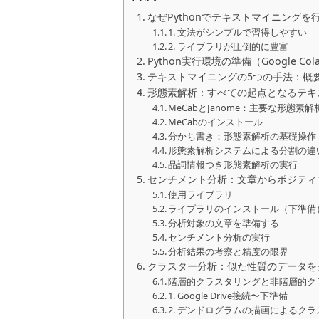
なぜPythonでテキストマイニングを
1. 文法がシンプルで習得しやすい
2. ライブラリが圧倒的に豊富
Python実行環境の準備（Google Cola
テキストマイニングの5つの手法：概
形態素解析：すべての起点となるテキ
MeCabとJanome：主要な形態素
MeCabのインストール
分かち書き：形態素解析の基礎操作
形態素解析システムによる分割の違
品詞情報つき形態素解析の実行
センチメント分析：文章からポジティ
使用ライブラリ
ライブラリのインストール（下準備
分析対象の文章を準備する
センチメント分析の実行
分析結果の考察と精度の限界
クラスター分析：似た性質のデータを
階層的クラスタリングと非階層的ク
1. Google Drive接続〜下準備
2. デンドログラムの描画によるク