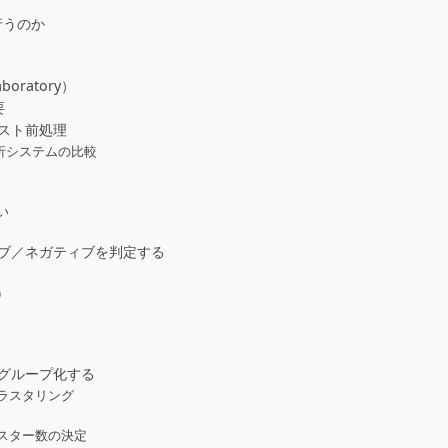
行うのか
boratory）
要
スト前処理
解析システムの比較
い
ブ／ネガティブを判定する
）
グループ化する
ラスタリング
ラスター数の決定