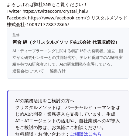
よろしければ弊社SNSもご覧ください！
Twitter
https://twitter.com/crystal_hal3
Facebook
https://www.facebook.com/クリスタルメソッド
株式会社-100971778872865/
監修
河合 継（クリスタルメソッド株式会社 代表取締役）
AI・ディープラーニングに関する特許16件の発明者。過去、国
立がん研究センターとの共同研究や、テレビ番組でのAI解説実
績を持つAI研究者として、AIの研究開発を主導している。
運営会社について
｜
編集方針
AIの業務活用をご検討の方へ
クリスタルメソッドは、バーチャルヒューマンをは
じめAIの開発・業務導入を支援しています。生成
AI・AIエージェントの活用や、自社業務へのAI導入
をご検討の際は、お気軽にご相談ください。
無料相談・お問い合わせ：
ご相談はこちら