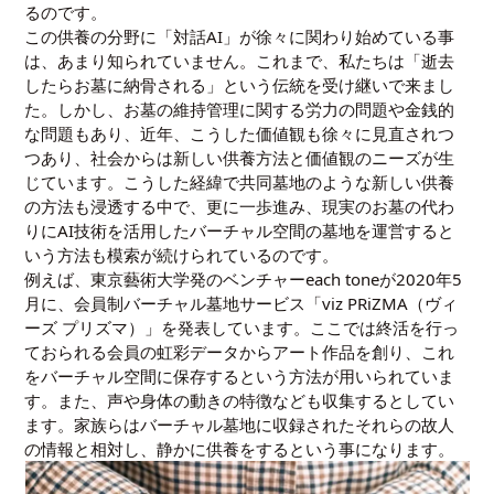
るのです。
この供養の分野に「対話AI」が徐々に関わり始めている事
は、あまり知られていません。これまで、私たちは「逝去
したらお墓に納骨される」という伝統を受け継いで来まし
た。しかし、お墓の維持管理に関する労力の問題や金銭的
な問題もあり、近年、こうした価値観も徐々に見直されつ
つあり、社会からは新しい供養方法と価値観のニーズが生
じています。こうした経緯で共同墓地のような新しい供養
の方法も浸透する中で、更に一歩進み、現実のお墓の代わ
りにAI技術を活用したバーチャル空間の墓地を運営すると
いう方法も模索が続けられているのです。
例えば、東京藝術大学発のベンチャーeach toneが2020年5
月に、会員制バーチャル墓地サービス「viz PRiZMA（ヴィ
ーズ プリズマ）」を発表しています。ここでは終活を行っ
ておられる会員の虹彩データからアート作品を創り、これ
をバーチャル空間に保存するという方法が用いられていま
す。また、声や身体の動きの特徴なども収集するとしてい
ます。家族らはバーチャル墓地に収録されたそれらの故人
の情報と相対し、静かに供養をするという事になります。