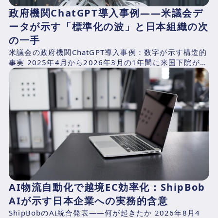
政府機関ChatGPT導入事例——米議会デ
ータが示す「標準化の波」と日本組織の次
の一手
米議会の政府機関ChatGPT導入事例：数字が示す構造的
事実 2025年4月から2026年3月の1年間に米国下院が支
出したAI関連費用を、CNBCが下院支出記録...
AI物流自動化で越境EC効率化：ShipBob
AIが示す日本企業への実務的含意
ShipBobのAI統合発表——何が起きたか 2026年8月4