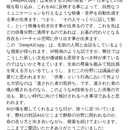
「DeepAICopy」は実在する人間の容姿・声・仕草などの情
報を取り込み、これをAIに反映する事によって、自然なコ
ミュニケーションを行えるような映像・音声を自動生成す
る事が出来ます。つまり、「その人そっくりに話して動
く」という映像を紡ぎ出す事が出来るのです。これを先ほ
どの供養分野に適用するのであれば、お墓の代わりとなる
存在をバーチャル空間に作り出す事が出来ます。
この「DeepAICopy」は、生前の人間と会話をしているよう
な感覚が得られます。SF映画のような話ですが、弊社では
こうした新しい文化や価値観も受容するべき時が来ている
のではないかと考えています。生命の尊厳を鑑みて抵抗感
を覚える方もいるでしょうし、まだこの分野には議論が必
要だと思われますが、「供養」という行為において何より
も大切なのは「遺された者の気持ち」です。遺された者の
魂が癒されるのなら、このようなAI技術を介した供養の方
法も、新しい時代に向けて検討されるべき事項であると思
われます。
AIが魂を癒してくれるような日が、徐々に近づいていま
す。弊社の対話AIがどこまで葬祭の分野に関われるのか。
命の在り方と向き合いながら、模索を続けてまいります。
ここまでご愛読いただきありがとうございました!