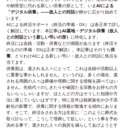
や納骨堂に代わる新しい供養の形として、いま
AIによる
「デジタル供養」——故人との対話
が静かに広がり始めて
います。
AIによる終活サポート（終活の準備・DX）
は各正本で詳し
く解説しています。本記事は
AI墓地・デジタル供養（故人
との対話という新しい弔いの形）
に特化します。
終活には金銭・活動・供養などの側面があります（終活そ
のものの準備・DXは正本で解説）。本記事はそのうち
供
養
、とりわけAIによる新しい弔い・故人との対話に焦点を
当てます。
供養面は、遺される人々にとって、これは金銭や活動以上
に重要な事かもしれません。というのは、多くの場合、遺
される周囲の人々は葬儀や埋葬に関する情報を調べてはい
ません。先祖代々のしきたりや確固たる宗教をお持ちの方
もいらっしゃいますが、ほとんどの方はそうした知識や方
法に通じていないはずです。特に近年は核家族化や少子高
齢化の影響で、供養に関する情報が散逸する傾向にありま
す。そこで、終活をされる方は生前に「このように葬式を
取り計らって、こうして埋葬して欲しい」という事を予め
決める事で、遺された人々の負担を減らしてあげようとす