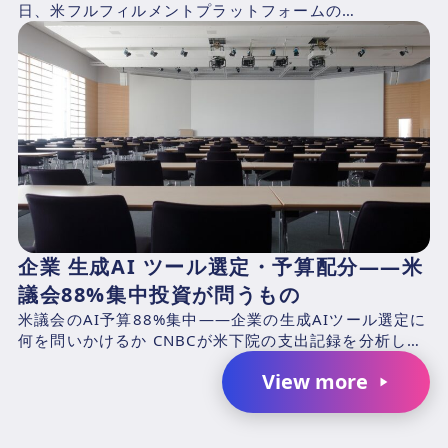
日、米フルフィルメントプラットフォームの
ShipBob（本社：シカゴ、2014年創業、CEO：Dh...
企業 生成AI ツール選定・予算配分——米
議会88%集中投資が問うもの
米議会のAI予算88%集中——企業の生成AIツール選定に
何を問いかけるか CNBCが米下院の支出記録を分析した
結果、2025年4月1日〜2026年3月31日の期...
View more