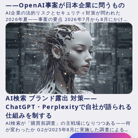
——OpenAI事案が日本企業に問うもの
AI企業の法的リスクとセキュリティ対策が問われた
2026年夏——事案の要点 2026年7月から8月にかけ
て、AIプラットフォームが抱える構造的リスクを同時に
露出...
AI検索 ブランド露出 対策——
ChatGPT・Perplexityで自社が語られる
仕組みを制する
AI検索が「購買前調査」の主戦場になりつつある——何
が変わったか G2が2025年8月に実施した調査による
と、B2Bソフトウェアバイヤーの87%がAIチャットボ...