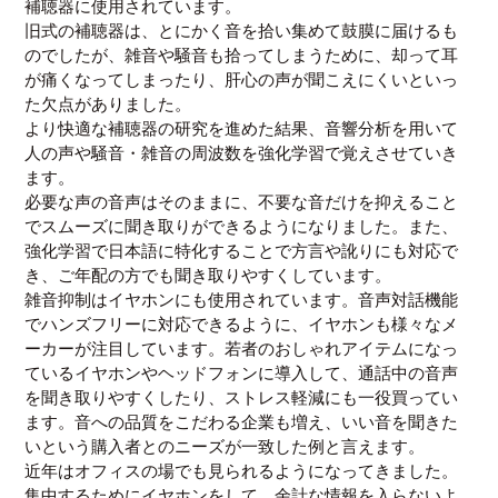
補聴器に使用されています。
旧式の補聴器は、とにかく音を拾い集めて鼓膜に届けるも
のでしたが、雑音や騒音も拾ってしまうために、却って耳
が痛くなってしまったり、肝心の声が聞こえにくいといっ
た欠点がありました。
より快適な補聴器の研究を進めた結果、音響分析を用いて
人の声や騒音・雑音の周波数を強化学習で覚えさせていき
ます。
必要な声の音声はそのままに、不要な音だけを抑えること
でスムーズに聞き取りができるようになりました。また、
強化学習で日本語に特化することで方言や訛りにも対応で
き、ご年配の方でも聞き取りやすくしています。
雑音抑制はイヤホンにも使用されています。音声対話機能
でハンズフリーに対応できるように、イヤホンも様々なメ
ーカーが注目しています。若者のおしゃれアイテムになっ
ているイヤホンやヘッドフォンに導入して、通話中の音声
を聞き取りやすくしたり、ストレス軽減にも一役買ってい
ます。音への品質をこだわる企業も増え、いい音を聞きた
いという購入者とのニーズが一致した例と言えます。
近年はオフィスの場でも見られるようになってきました。
集中するためにイヤホンをして、余計な情報を入らないよ