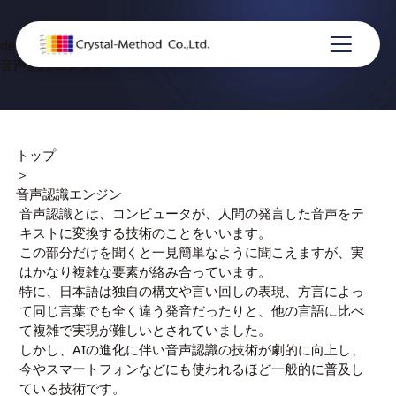
deep-ai-reconize
音声認識エンジン
トップ
＞
音声認識エンジン
音声認識とは、コンピュータが、人間の発言した音声をテ
キストに変換する技術のことをいいます。
この部分だけを聞くと一見簡単なように聞こえますが、実
はかなり複雑な要素が絡み合っています。
特に、日本語は独自の構文や言い回しの表現、方言によっ
て同じ言葉でも全く違う発音だったりと、他の言語に比べ
て複雑で実現が難しいとされていました。
しかし、AIの進化に伴い音声認識の技術が劇的に向上し、
今やスマートフォンなどにも使われるほど一般的に普及し
ている技術です。