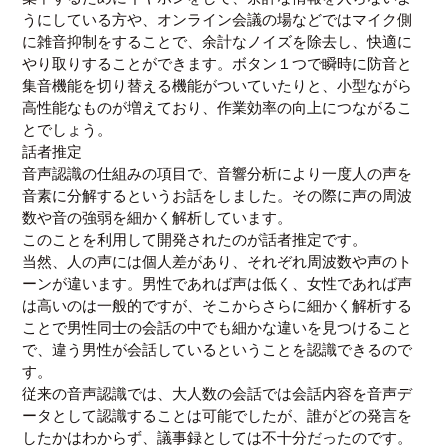
うにしている方や、オンライン会議の場などではマイク側
に雑音抑制をすることで、余計なノイズを除去し、快適に
やり取りすることができます。ボタン１つで瞬時に防音と
集音機能を切り替える機能がついていたりと、小型ながら
高性能なものが増えており、作業効率の向上につながるこ
とでしょう。
話者推定
音声認識の仕組みの項目で、音響分析により一度人の声を
音素に分解するというお話をしました。その際に声の周波
数や音の強弱を細かく解析しています。
このことを利用して開発されたのが話者推定です。
当然、人の声には個人差があり、それぞれ周波数や声のト
ーンが違います。男性であれば声は低く、女性であれば声
は高いのは一般的ですが、そこからさらに細かく解析する
ことで男性同士の会話の中でも細かな違いを見つけること
で、違う男性が会話しているということを認識できるので
す。
従来の音声認識では、大人数の会話では会話内容を音声デ
ータとして認識することは可能でしたが、誰がどの発言を
したかはわからず、議事録としては不十分だったのです。