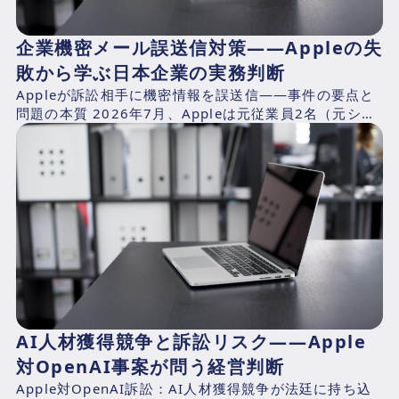
企業機密メール誤送信対策——Appleの失
敗から学ぶ日本企業の実務判断
Appleが訴訟相手に機密情報を誤送信——事件の要点と
問題の本質 2026年7月、Appleは元従業員2名（元シニ
アシステムズエンジニアのChang Liuおよ...
AI人材獲得競争と訴訟リスク――Apple
対OpenAI事案が問う経営判断
Apple対OpenAI訴訟：AI人材獲得競争が法廷に持ち込