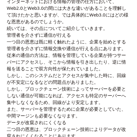
インターネットにおける情報の管理の仕方において、
Web2.0とWeb3.0の間には大きな違いがあることを理解し
て頂けたかと思いますが、では具体的にWeb3.0にはどの様
な恩恵があるのでしょうか。
続いては、その点についてご紹介していきます。
管理者を介さずに通信が行える
一つ目の恩恵は既に軽く触れたように、企業を始めとする
管理者を介さずに情報交換や通信が行える点にあります。
従来の通信の方法は、情報を管理している企業が持つサー
バーにアクセスし、そこから情報を引き出したり、逆に情
報を送ることで双方向性が保たれていました。
しかし、このシステムだとアクセスが集中した時に、回線
が不安定になるなどの問題点がありました。
しかし、ブロックチェーン技術によってサーバーを必要と
しない通信が可能になれば、アクセスも特定のサーバーへ
集中しなくなるため、回線がより安定します。
また、サーバーを管理するために企業が必要としていた、
中間マージンも必要なくなります。
データが改竄されにくくなる
二つ目の恩恵は、ブロックチェーン技術によりデータが改
竄されにくくなることにあります。