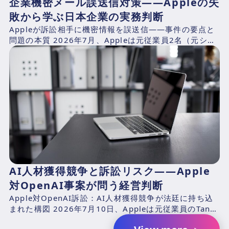
企業機密メール誤送信対策——Appleの失
敗から学ぶ日本企業の実務判断
Appleが訴訟相手に機密情報を誤送信——事件の要点と
問題の本質 2026年7月、Appleは元従業員2名（元シニ
アシステムズエンジニアのChang Liuおよ...
AI人材獲得競争と訴訟リスク――Apple
対OpenAI事案が問う経営判断
Apple対OpenAI訴訟：AI人材獲得競争が法廷に持ち込
まれた構図 2026年7月10日、Appleは元従業員のTang
TanおよびChang Liuと、...