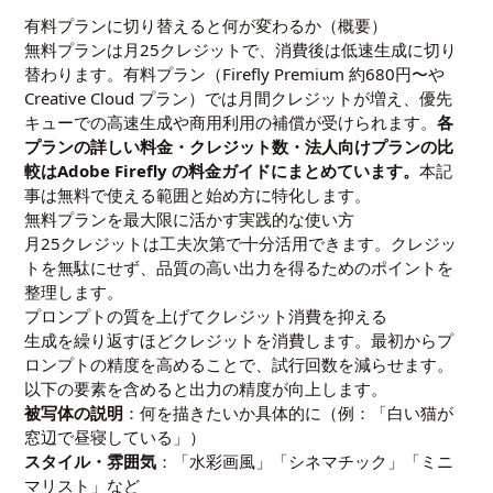
有料プランに切り替えると何が変わるか（概要）
無料プランは月25クレジットで、消費後は低速生成に切り
替わります。有料プラン（Firefly Premium 約680円〜や
Creative Cloud プラン）では月間クレジットが増え、優先
キューでの高速生成や商用利用の補償が受けられます。
各
プランの詳しい料金・クレジット数・法人向けプランの比
較は
Adobe Firefly の料金ガイド
にまとめています。
本記
事は無料で使える範囲と始め方に特化します。
無料プランを最大限に活かす実践的な使い方
月25クレジットは工夫次第で十分活用できます。クレジッ
トを無駄にせず、品質の高い出力を得るためのポイントを
整理します。
プロンプトの質を上げてクレジット消費を抑える
生成を繰り返すほどクレジットを消費します。最初からプ
ロンプトの精度を高めることで、試行回数を減らせます。
以下の要素を含めると出力の精度が向上します。
被写体の説明
：何を描きたいか具体的に（例：「白い猫が
窓辺で昼寝している」）
スタイル・雰囲気
：「水彩画風」「シネマチック」「ミニ
マリスト」など