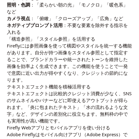
照明・色調
：「柔らかい朝の光」「モノクロ」「暖色系」
など
カメラ視点
：「俯瞰」「クローズアップ」「広角」など
ネガティブプロンプト活用
：不要な要素を除外する指示を
入れる
「構造参照」「スタイル参照」を活用する
Fireflyには参照画像を使って構図やスタイルを統一する機能
があります。自分が持つ画像をスタイル参照として指定す
ることで、ブランドカラーや統一されたトーンを維持した
画像を効率よく生成できます。この機能を使うことで一発
で意図に近い出力が得やすくなり、クレジットの節約にな
ります。
テキストエフェクト機能を積極活用する
テキストエフェクトは比較的クレジット消費が少なく、SNS
のサムネイルやバナーなどに即使えるアウトプットが得ら
れます。「炎に包まれたテキスト」「水の流れるような文
字」など、デザインの差別化に役立ちます。無料枠の中で
も実用性が高い機能です。
Firefly Webアプリとモバイルアプリを使い分ける
Adobe Fireflyはモバイル向けアプリ（Adobe Express）で