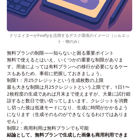
クリエイターがFireflyを活用するデスク環境のイメージ（シルエッ
ト・物のみ）
無料プランの制限——知らないと困る重要ポイント
無料で使えるとはいえ、いくつかの重要な制限がありま
す。用途によっては有料プランへの移行が必要になるケー
スもあるため、事前に把握しておきましょう。
制限1：月25クレジットという生成枚数の上限
最も大きな制限は月25クレジットという上限です。1日1〜
2枚程度の生成であれば月末まで使えますが、大量に試行錯
誤すると数日で使い切ってしまいます。クレジットを消費
し切った後は低速モードになり、生成に時間がかかるよう
になります（生成そのものができなくなるわけではありま
せん）。
制限2：商用利用は無料プランでも可能
結論として、無料プランで生成した画像も商用利用できま