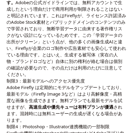
す。
Adobeの公式ガイドラインでは、無料アカウントで生
成したという理由だけで商用利用が制限されることはない
と明記されています。これはFireflyが、ライセンス許諾済み
のAdobe Stock素材とパブリックドメインのコンテンツのみ
で学習されており、無断学習データに由来する著作権リス
クがない設計になっているためです。この「学習データの
出所がクリーン」という点が、他の多くの画像生成AIと違
い、Fireflyが企業のロゴ制作や広告素材でも安心して使われ
ている理由です。とはいえ、生成する被写体（実在の人
物・ブランドロゴなど）自体に別の権利が絡む場合は個別
の確認が必要なので、その点だけは利用のたびに注意して
ください。
制限3：最新モデルへのアクセス優先度
Adobe Firefly は定期的にモデルをアップデートしており、
最新モデル（Firefly Image 3など）はより高解像度・高精
度な画像を生成できます。無料プランでも最新モデルを試
せますが、
高速生成や優先キューは有料プランが優遇
され
ます。混雑時には無料ユーザーの生成が遅くなる場合があ
ります。
制限4：Photoshop・Illustrator連携機能の一部制限