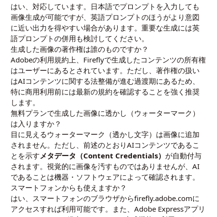
はい、対応しています。日本語でプロンプトを入力しても
画像生成が可能ですが、英語プロンプトのほうがより意図
に近い出力を得やすい場合があります。重要な生成には英
語プロンプトの併用も検討してください。
生成した画像の著作権は誰のものですか？
Adobeの利用規約上、Fireflyで生成したコンテンツの所有権
はユーザーにあるとされています。ただし、著作権の扱い
はAIコンテンツに関する法整備が進む過渡期にあるため、
特に商用利用前には最新の規約を確認することを強く推奨
します。
無料プランで生成した画像に透かし（ウォーターマーク）
は入りますか？
目に見えるウォーターマーク（透かし文字）は画像に追加
されません。ただし、前述のとおりAIコンテンツであるこ
とを示す
メタデータ（Content Credentials）
が自動付与
されます。視覚的に画像を汚すものではありませんが、AI
であることは機器・ソフトウェアによって確認されます。
スマートフォンからも使えますか？
はい、スマートフォンのブラウザからfirefly.adobe.comに
アクセスすれば利用可能です。また、Adobe Expressアプリ