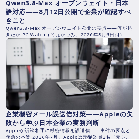
Qwen3.8-Max オープンウェイト・日本
語対応——8月12日公開で企業が確認すべ
きこと
Qwen3.8-Max オープンウェイト公開の要点——何が起
きたか PC Watch（竹元かつみ、2026年8月6日付）の
報道によれば、AlibabaのQwen...
企業機密メール誤送信対策——Appleの失
敗から学ぶ日本企業の実務判断
Appleが訴訟相手に機密情報を誤送信——事件の要点と
問題の本質 2026年7月、Appleは元従業員2名（元シニ