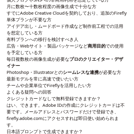
月に数枚〜十数枚程度の画像生成で十分な方
すでにAdobe Creative Cloudを契約しており、追加のFirefly
単体プランが不要な方
アイデア出し・ムードボード作成など制作前工程での活用
を想定している方
有料プランへの移行を検討すべき人
広告・Webサイト・製品パッケージなど
商用目的
での使用
を予定している方
毎日複数枚の画像生成が必要な
プロのクリエイター・デザ
イナー
Photoshop・Illustratorとの
シームレスな連携
が必要な方
最新モデルを常に高速で使いたい方
チームや企業単位でFireflyを活用したい方
よくある疑問への回答
クレジットカードなしで無料登録できますか？
はい、できます。Adobe IDの作成にクレジットカードは不
要です。メールアドレスとパスワードだけで登録でき、
firefly.adobe.comにアクセスすれば即日使い始められま
す。
日本語プロンプトで生成できますか？