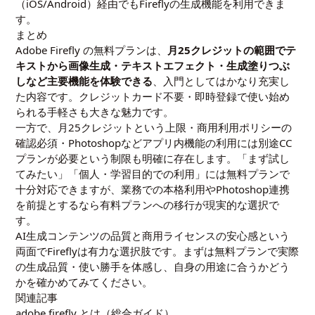
（iOS/Android）経由でもFireflyの生成機能を利用できま
す。
まとめ
Adobe Firefly の無料プランは、
月25クレジットの範囲でテ
キストから画像生成・テキストエフェクト・生成塗りつぶ
しなど主要機能を体験できる
、入門としてはかなり充実し
た内容です。クレジットカード不要・即時登録で使い始め
られる手軽さも大きな魅力です。
一方で、月25クレジットという上限・商用利用ポリシーの
確認必須・Photoshopなどアプリ内機能の利用には別途CC
プランが必要という制限も明確に存在します。「まず試し
てみたい」「個人・学習目的での利用」には無料プランで
十分対応できますが、業務での本格利用やPhotoshop連携
を前提とするなら有料プランへの移行が現実的な選択で
す。
AI生成コンテンツの品質と商用ライセンスの安心感という
両面でFireflyは有力な選択肢です。まずは無料プランで実際
の生成品質・使い勝手を体感し、自身の用途に合うかどう
かを確かめてみてください。
関連記事
adobe firefly とは（総合ガイド）