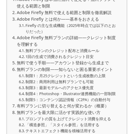
使える範囲と制限
Adobe Firefly 無料で使える範囲と制限を徹底解説
Adobe Firefly とは何か——基本をおさえる
Firefly の主な生成機能（2025年時点では以下のとお
りだった）
Adobe Firefly 無料プランの詳細——クレジット制度
を理解する
無料プランのクレジット配布と消費ルール
1回の生成で消費されるクレジット目安
無料で使う手順——アカウント登録から生成まで
無料プランの制限——知らないと困る重要ポイント
制限1：月25クレジットという生成枚数の上限
制限2：商用利用は無料プランでも可能
制限3：最新モデルへのアクセス優先度
制限4：Photoshop・Illustrator連携機能の一部制限
制限5：コンテンツ認証情報（C2PA）の自動付与
有料プランに切り替えると何が変わるか（概要）
無料プランを最大限に活かす実践的な使い方
プロンプトの質を上げてクレジット消費を抑える
「構造参照」「スタイル参照」を活用する
テキストエフェクト機能を積極活用する