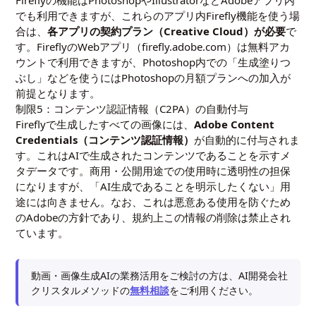
Fireflyの機能はPhotoshopやIllustratorなどAdobeアプリ内
でも利用できますが、これらのアプリ内Firefly機能を使う場
合は、
各アプリの契約プラン（Creative Cloud）が必要
で
す。FireflyのWebアプリ（firefly.adobe.com）は無料アカ
ウントで利用できますが、Photoshop内での「生成塗りつ
ぶし」などを使うにはPhotoshopの月額プランへの加入が
前提となります。
制限5：コンテンツ認証情報（C2PA）の自動付与
Fireflyで生成したすべての画像には、
Adobe Content
Credentials（コンテンツ認証情報）
が自動的に付与されま
す。これはAIで生成されたコンテンツであることを示すメ
タデータです。商用・公開用途での使用時に透明性の担保
になりますが、「AI生成であることを明示したくない」用
途には向きません。なお、これは悪意ある使用を防ぐため
のAdobeの方針であり、規約上この情報の削除は禁止され
ています。
動画・画像生成AIの業務活用をご検討の方は、AI開発会社
クリスタルメソッドの
無料相談
をご利用ください。