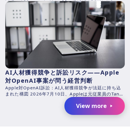
アシステムズエンジニアのChang Liuおよ...
AI人材獲得競争と訴訟リスク――Apple
対OpenAI事案が問う経営判断
Apple対OpenAI訴訟：AI人材獲得競争が法廷に持ち込
まれた構図 2026年7月10日、Appleは元従業員のTang
TanおよびChang Liuと、...
View more