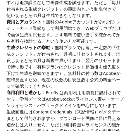
すれば追加課金なしで画像生成を試せます。ただし「毎月
付与される生成クレジット」の範囲内という制限付きで、
使い切るとその月は生成できなくなります。
費用とアカウント：
無料のAdobeアカウントがあればクレ
ジットカード登録なしで利用開始でき、Webブラウザだけ
で画像生成を試せます。まず無料で使い勝手を確かめてか
ら有料を検討する、という使い方が可能です。
生成クレジットの挙動：
無料プランでは毎月一定数の「生
成クレジット」が付与され、月初にリセットされます。消
費し切るとその月は新規生成が止まり、翌月のリセットま
で待つ形です（有料プランはクレジット超過後も優先度を
下げて生成を継続できます）。無料枠の付与数はAdobeが
随時見直すため、現在の枚数の目安は必ず公式の料金ペー
ジで確認してください。
商用利用と透かし：
Firefly は商用利用を前提に設計されて
おり、学習データはAdobe Stockのライセンス素材・オープ
ンライセンス・パブリックドメインを中心にしています。
生成画像にはContent Credentials（来歴情報）がメタデー
タとして付与されますが、ダウンロード画像に目に見える
透かしは入りません。ただし利用範囲やライセンスの細か