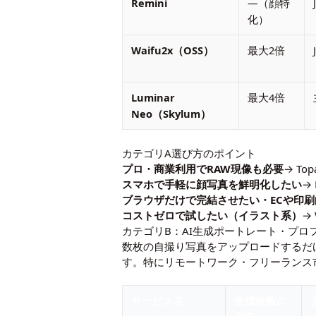
Remini
—（顔特
化）
Waifu2x（OSS）
最大2倍
Luminar
最大4倍
Neo（Skylum）
カテゴリA選び方のポイント
プロ・商業利用でRAW現像も必要
→ Top
スマホで手軽に顔写真を鮮明化したい
→
ブラウザだけで完結させたい・ECや印刷
コストゼロで試したい（イラスト系）
→ 
カテゴリB：AI生成ポートレート・プロ
数枚の自撮り写真をアップロードするだ
す。特にリモートワーク・フリーランス
サービス名
生成枚数の