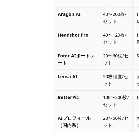
目安
Aragon AI
40〜200枚/
セット
Headshot Pro
40〜120枚/
セット
Fotor AIポートレ
20〜60枚/セ
ート
ット
Lensa AI
50枚程度/セ
ット
BetterPic
100〜300枚/
セット
AIプロフィール
20〜50枚/セ
（国内系）
ット