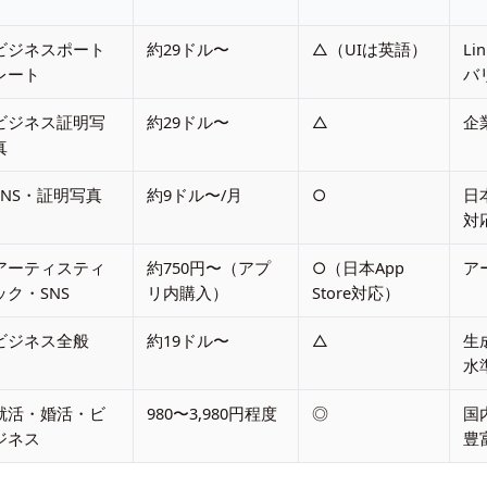
ビジネスポート
約29ドル〜
△（UIは英語）
L
レート
バ
ビジネス証明写
約29ドル〜
△
企
真
SNS・証明写真
約9ドル〜/月
○
日
対
アーティスティ
約750円〜（アプ
○（日本App
ア
ック・SNS
リ内購入）
Store対応）
ビジネス全般
約19ドル〜
△
生
水
就活・婚活・ビ
980〜3,980円程度
◎
国
ジネス
豊