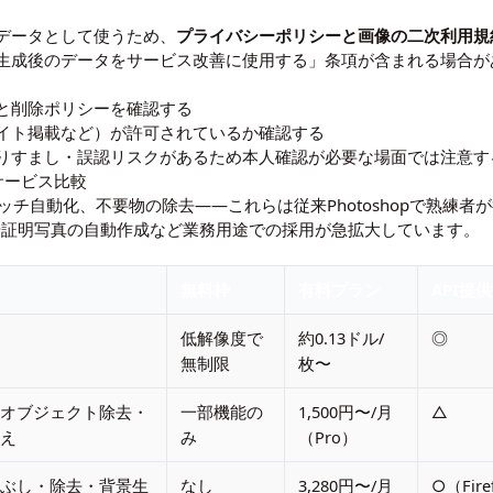
習データとして使うため、
プライバシーポリシーと画像の二次利用規
生成後のデータをサービス改善に使用する」条項が含まれる場合が
と削除ポリシーを確認する
イト掲載など）が許可されているか確認する
りすまし・誤認リスクがあるため本人確認が必要な場面では注意す
サービス比較
ッチ自動化、不要物の除去——これらは従来Photoshopで熟練者
理や証明写真の自動作成など業務用途での採用が急拡大しています。
無料枠
有料プラン
API提供
低解像度で
約0.13ドル/
◎
無制限
枚〜
・オブジェクト除去・
一部機能の
1,500円〜/月
△
替え
み
（Pro）
つぶし・除去・背景生
なし
3,280円〜/月
○（Firef