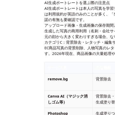
AI生成ポートレートを選ぶ際の注意点
AI生成ポートレートは本人の写真を学
は利用規約が英語のみのことが多く、「
諾の有無も要確認です。
アップロード画像・生成画像の保存期間
生成した写真の商用利用（名刺・会社サ
元の顔から大きく変わりすぎる場合、な
カテゴリC：背景除去・レタッチ・編集
EC商品写真の背景削除、人物写真のレタ
す。2026年現在、商品画像の大量処
サービス名
主な機能
remove.bg
背景除去
Canva AI（マジック消
背景除去
しゴム等）
生成塗り
Photoshop
生成塗り