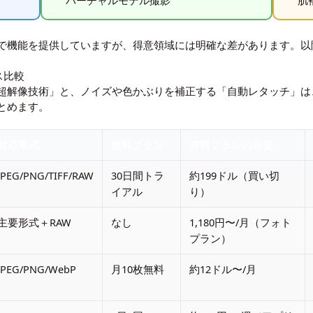
バーチャルモデル撮影
肌
で機能を提供していますが、得意領域には明確な差があります。以
ス比較
超解像技術」と、ノイズや色かぶりを補正する「自動レタッチ」は
とめます。
対応形式
無料プラン
有料プランの目安
JPEG/PNG/TIFF/RAW
30日間トラ
約199ドル（買い切
イアル
り）
主要形式＋RAW
なし
1,180円〜/月（フォト
プラン）
JPEG/PNG/WebP
月10枚無料
約12ドル〜/月