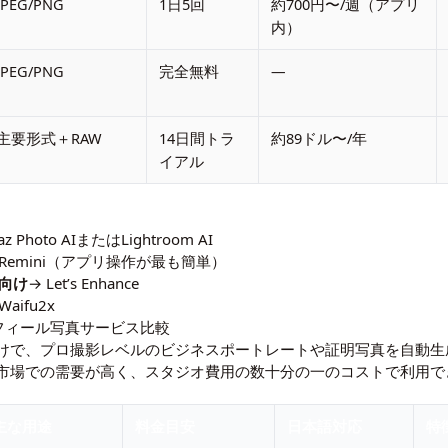
JPEG/PNG
1日5回
約700円〜/週（アプリ
内）
JPEG/PNG
完全無料
—
主要形式＋RAW
14日間トラ
約89ドル〜/年
イアル
az Photo AIまたはLightroom AI
 Remini（アプリ操作が最も簡単）
向け
→ Let’s Enhance
Waifu2x
フィール写真サービス比較
けで、プロ撮影レベルのビジネスポートレートや証明写真を自動生
市場での需要が高く、スタジオ費用の数十分の一のコストで利用で
主な用途
料金目安
日本語対応
特