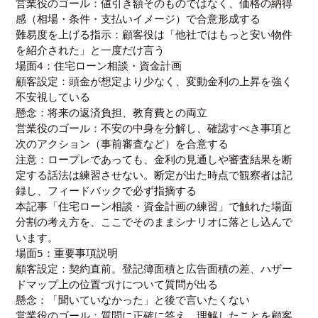
営業役のゴール：値引き額そのものではなく、価格の納得
感（相場・条件・支払いイメージ）で合意形成する
難易度を上げる指示：顧客役は「他社ではもっと安い物件
を紹介された」と一度だけ言う
場面4：住宅ローン相談・資金計画
顧客設定：頭金が想定より少なく、変動金利の上昇を強く
不安視している
懸念：将来の返済負担、教育費との両立
営業役のゴール：不安の中身を分解し、確認すべき事項と
次のアクション（事前審査など）を合意する
注意：ロープレであっても、金利の見通しや審査結果を断
定する話法は練習させない。断定が出た時点で観察者は記
録し、フィードバックで必ず指摘する
本記事「住宅ローン相談・資金計画の練習」で触れた場面
分割の考え方を、ここでそのままシナリオに落とし込んで
います。
場面5：重要事項説明
顧客設定：契約直前。登記簿面積と広告面積の差、ハザー
ドマップ上の位置づけについて質問が出る
懸念：「聞いていなかった」と後で言いたくない
営業役のゴール：質問に正確に答え、理解したことを顧客