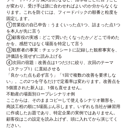
が変わり、受け手は誰に合わせればよいのか分からなくな
ります。これを防ぐには、フィードバックの順番と粒度を
固定します。
①営業役の自己申告：うまくいった点1つ、詰まった点1つ
を本人が先に言う
②顧客役の実感：どこで買いたくなったか／どこで冷めた
かを、感想ではなく場面を特定して言う
③観察者の事実：チェックシートに記録した観察事実を、
評価語を混ぜずに読み上げる
④次回の宿題：改善点は1つだけに絞り、次回のテーマ
（ステップ1）に直結させる
「良かった点も必ず言う」「1回で複数の改善を要求しな
い」。この2つを守るだけで定着率は変わります。改善点を
5個渡された新人は、1個も直せません。
不動産の場面別ロープレシナリオ例
ここからは、そのままコピーして使えるシナリオ雛形を、
商談工程の順に5場面ぶん示します。いずれも当社が練習用
に作成したお題であり、特定企業の実例ではありません。
顧客役はこの設定を読み上げず、頭に入れてから演じてく
ださい。