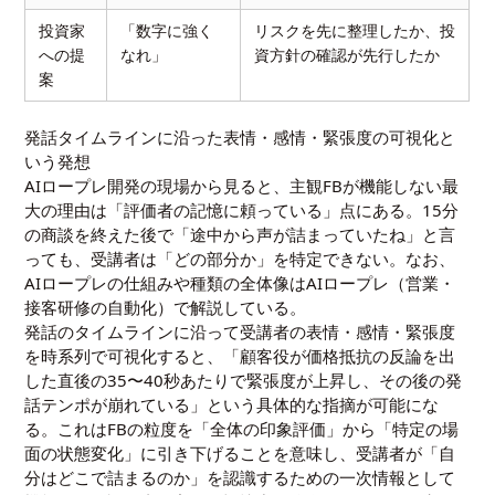
投資家
「数字に強く
リスクを先に整理したか、投
への提
なれ」
資方針の確認が先行したか
案
発話タイムラインに沿った表情・感情・緊張度の可視化と
いう発想
AIロープレ開発の現場から見ると、主観FBが機能しない最
大の理由は「評価者の記憶に頼っている」点にある。15分
の商談を終えた後で「途中から声が詰まっていたね」と言
っても、受講者は「どの部分か」を特定できない。なお、
AIロープレの仕組みや種類の全体像は
AIロープレ（営業・
接客研修の自動化）
で解説している。
発話のタイムラインに沿って受講者の表情・感情・緊張度
を時系列で可視化すると、「顧客役が価格抵抗の反論を出
した直後の35〜40秒あたりで緊張度が上昇し、その後の発
話テンポが崩れている」という具体的な指摘が可能にな
る。これはFBの粒度を「全体の印象評価」から「特定の場
面の状態変化」に引き下げることを意味し、受講者が「自
分はどこで詰まるのか」を認識するための一次情報として