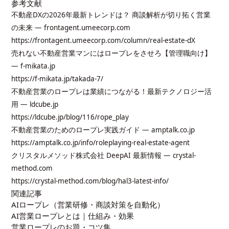
参考文献
不動産DXの2026年最新トレンドは？ 商談解析が切り拓く営業
の未来 — frontagent.umeecorp.com
https://frontagent.umeecorp.com/column/real-estate-dX
売れない不動産営業マンにはロープレをさせろ【管理職向け】
— f-mikata.jp
https://f-mikata.jp/takada-7/
不動産営業のロープレは業績につながる！最新テクノロジー活
用 — ldcube.jp
https://ldcube.jp/blog/116/rope_play
不動産営業のためのロープレ実践ガイド — amptalk.co.jp
https://amptalk.co.jp/info/roleplaying-real-estate-agent
クリスタルメソッド株式会社 DeepAI 最新情報 — crystal-
method.com
https://crystal-method.com/blog/hal3-latest-info/
関連記事
AIロープレ（営業研修・商談対策を自動化）
AI営業ロープレとは｜仕組み・効果
営業ロープレのお題・コツ集