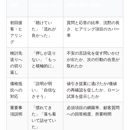
場面
主観評価（NG
客観評価軸（推奨）
パターン）
初回接
「聴けてい
質問と応答の比率、沈黙の長
客・ヒ
た」「流れが
さ、ヒアリング項目のカバー
アリン
良かった」
率
グ
検討先
「押しが足り
不安の言語化を促す問いかけ
送りへ
ない」「もっ
が出たか、次の行動の合意が
の切り
と積極的に」
取れたか
返し
価格抵
「説明が弱
値引き提案に逃げたか/価値
抗への
い」「自信な
の再確認を促したか、ローン
対応
さそう」
試算を提示したか
重要事
「慣れてき
必須項目の網羅率、顧客質問
項説明
た」「落ち着
への回答精度、所要時間
いて話せてい
た」