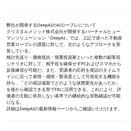
弊社が開発するDeepAIのAIロープレについて
クリスタルメソッド株式会社が開発するバーチャルヒュー
マンソリューション「DeepAI」では、上記で述べた不動産
営業ロープレの課題に対して、次のようなアプローチを実
装している。
検討先送り・価格抵抗・慎重投資家といった複数の顧客役
シナリオに対して、相手役を確保せずPCおよびスマホから
反復練習が可能だ。また、受講者の応対を発話のタイムラ
インに沿って表情・感情・緊張度として可視化する機能を
持ち、「どの発話場面でどのような状態変化があったか」
を後から確認できる形でFBに活用できる。これにより、評
価者の主観に依存しない基準での継続的な習熟確認が可能
になる。
詳細は
DeepAIの最新情報ページ
からご確認いただけます。