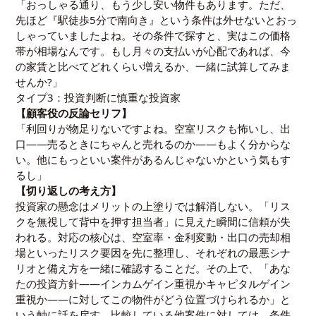
「おっしゃる通り、もう少し安い物件もあります。ただ、
先ほど『駅徒歩5分で南向き』という条件は外せないとおっ
しゃっていましたよね。その条件で探すと、実はこの価格
帯が相場なんです。もし月々の支払いが心配であれば、今
の家賃と比べてどれくらい増えるか、一緒に試算してみま
せんか?」
タイプ3：投資判断に慎重な投資家
【顧客役の反論セリフ】
「利回りが物足りないですよね。空室リスクも怖いし、出
口——売るときにちゃんと売れるのか——もよく分からな
い。他にもっといい案件があるんじゃないかという気もす
るし」
【切り返しの考え方】
投資家の懸念はメリットの上塗りでは解消しない。「リス
クを無視して背中を押す担当者」に見えた瞬間に信頼が失
われる。対応の核心は、空室率・金利変動・出口の売却相
場といったリスク要因を先に整理し、それぞれの最悪シナ
リオと備え方を一緒に確認することだ。その上で、「あな
たの投資方針——インカムゲイン重視かキャピタルゲイン
重視か——に対してこの物件がどう位置づけられるか」と
いう軸に話を戻す。比較している他案件に対しては、条件