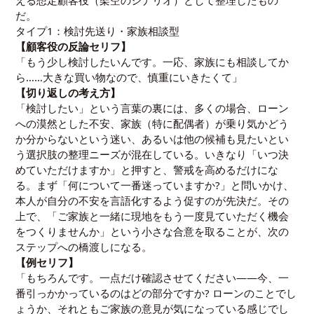
だ。
タイプ1：検討先送り・家族相談型
【顧客役の反論セリフ】
「もう少し検討したいんです。一応、家族にも相談してか
ら……大きな買い物なので、慎重にいきたくて」
【切り返しの考え方】
「検討したい」という言葉の裏には、多くの場合、ローン
への漠然とした不安、家族（特に配偶者）が乗り気かどう
か分からないという迷い、あるいは他の候補も見たいとい
う選択肢の整理ニーズが混在している。いきなり「いつ決
めていただけますか」と押すと、警戒を高めるだけにな
る。まず「何について一番迷っていますか?」と問いかけ、
本人が自分の不安を言語化するよう促すのが先決だ。その
上で、「ご家族と一緒に現地をもう一度見ていただく機会
をつくりませんか」という小さな合意を取ることが、次の
ステップへの橋渡しになる。
【例セリフ】
「もちろんです。一点だけ確認させてください——今、一
番引っかかっているのはどの部分ですか? ローンのことでし
ょうか、それともご家族の意見が気になっている感じでし