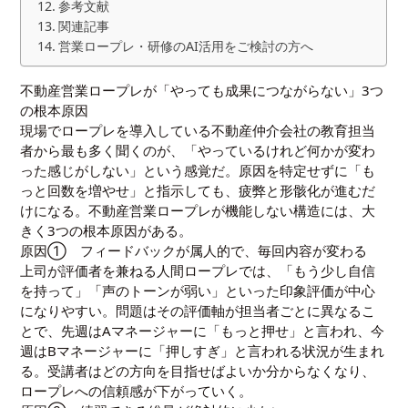
参考文献
関連記事
営業ロープレ・研修のAI活用をご検討の方へ
不動産営業ロープレが「やっても成果につながらない」3つ
の根本原因
現場でロープレを導入している不動産仲介会社の教育担当
者から最も多く聞くのが、「やっているけれど何かが変わ
った感じがしない」という感覚だ。原因を特定せずに「も
っと回数を増やせ」と指示しても、疲弊と形骸化が進むだ
けになる。不動産営業ロープレが機能しない構造には、大
きく3つの根本原因がある。
原因① フィードバックが属人的で、毎回内容が変わる
上司が評価者を兼ねる人間ロープレでは、「もう少し自信
を持って」「声のトーンが弱い」といった印象評価が中心
になりやすい。問題はその評価軸が担当者ごとに異なるこ
とで、先週はAマネージャーに「もっと押せ」と言われ、今
週はBマネージャーに「押しすぎ」と言われる状況が生まれ
る。受講者はどの方向を目指せばよいか分からなくなり、
ロープレへの信頼感が下がっていく。