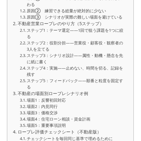
わる
原因② 練習できる総量が絶対的に少ない
原因③ シナリオが実際の難しい場面を避けている
不動産営業ロープレのやり方（5ステップ）
ステップ1：テーマ選定——1回で狙う課題を1つに絞
る
ステップ2：役割分担——営業役・顧客役・観察者の
3人を立てる
ステップ3：シナリオ設計——属性・動機・懸念を先
に紙に書く
ステップ4：実施——止めない、時間を切る、記録を
残す
ステップ5：フィードバック——順番と粒度を固定す
る
不動産の場面別ロープレシナリオ例
場面1：反響初回対応
場面2：内見同行
場面3：価格交渉
場面4：住宅ローン相談・資金計画
場面5：重要事項説明
ロープレ評価チェックシート（不動産版）
チェックシートを毎回同じ基準で埋めるために