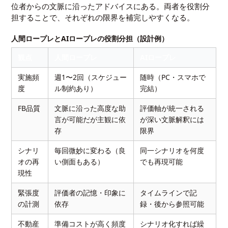
位者からの文脈に沿ったアドバイスにある。両者を役割分
担することで、それぞれの限界を補完しやすくなる。
人間ロープレとAIロープレの役割分担（設計例）
観点
人間ロープレ
AIロープレ
実施頻
週1〜2回（スケジュー
随時（PC・スマホで
度
ル制約あり）
完結）
FB品質
文脈に沿った高度な助
評価軸が統一される
言が可能だが主観に依
が深い文脈解釈には
存
限界
シナリ
毎回微妙に変わる（良
同一シナリオを何度
オの再
い側面もある）
でも再現可能
現性
緊張度
評価者の記憶・印象に
タイムラインで記
の計測
依存
録・後から参照可能
不動産
準備コストが高く頻度
シナリオ化すれば繰