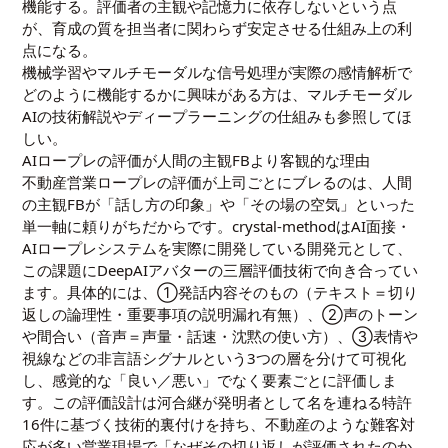
機能する。評価者の主観や記憶力に依存しないという点
が、育成の質を担当者に関わらず安定させる仕組み上の利
点になる。
機械学習やマルチモーダルな信号処理が実際の感情解析で
どのように機能するかに興味がある方は、
マルチモーダル
AIの技術解説
や
ディープラーニングの仕組み
も参照してほ
しい。
AIロープレの評価が人間の主観FBより客観的な理由
不動産営業ロープレの評価が上司ごとにブレるのは、人間
の主観FBが「話し方の印象」や「その場の空気」といった
単一軸に頼りがちだからです。crystal-methodはAI面接・
AIロープレシステムを実際に開発している開発元として、
この課題にDeepAIアバターの三層評価技術で向き合ってい
ます。具体的には、①発話内容そのもの（テキスト＝切り
返しの論理性・重要事項の説明漏れ有無）、②声のトーン
や間合い（音声＝声量・話速・沈黙の使い方）、③表情や
視線などの非言語シグナルという3つの層を分けて可視化
し、感覚的な「良い／悪い」でなく要素ごとに評価しま
す。この評価設計は河合継が発明者として名を連ねる特許
16件に基づく技術的裏付けを持ち、不動産のような難客対
応が多い営業現場で「なぜその切り返しが評価されたのか