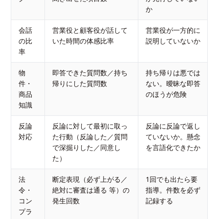
か
会話
営業役と顧客役が話して
営業役が一方的に
の比
いた時間の体感比率
説明していないか
率
物
即答できた質問数／持ち
持ち帰りは悪では
件・
帰りにした質問数
ない。曖昧な即答
商品
のほうが危険
知識
反論
反論に対して最初に取っ
反論に反論で返し
対応
た行動（反論した／質問
ていないか。懸念
で深掘りした／同意し
を言語化できたか
た）
法
断定表現（必ず上がる／
1回でも出たら要
令・
絶対に審査は通る 等）の
指導。件数を必ず
コン
発生回数
記録する
プラ