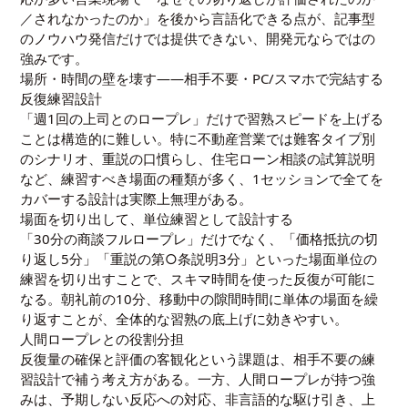
／されなかったのか」を後から言語化できる点が、記事型
のノウハウ発信だけでは提供できない、開発元ならではの
強みです。
場所・時間の壁を壊す——相手不要・PC/スマホで完結する
反復練習設計
「週1回の上司とのロープレ」だけで習熟スピードを上げる
ことは構造的に難しい。特に不動産営業では難客タイプ別
のシナリオ、重説の口慣らし、住宅ローン相談の試算説明
など、練習すべき場面の種類が多く、1セッションで全てを
カバーする設計は実際上無理がある。
場面を切り出して、単位練習として設計する
「30分の商談フルロープレ」だけでなく、「価格抵抗の切
り返し5分」「重説の第○条説明3分」といった場面単位の
練習を切り出すことで、スキマ時間を使った反復が可能に
なる。朝礼前の10分、移動中の隙間時間に単体の場面を繰
り返すことが、全体的な習熟の底上げに効きやすい。
人間ロープレとの役割分担
反復量の確保と評価の客観化という課題は、相手不要の練
習設計で補う考え方がある。一方、人間ロープレが持つ強
みは、予期しない反応への対応、非言語的な駆け引き、上