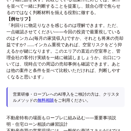
を並べて一緒に判断することを提案し、競合心理で焦らせ
るのではなく判断材料を揃える役割に徹する。
【例セリフ】
「利回りに物足りなさを感じるのは理解できます。ただ、
一点確認させてください——今回の投資で最重視している
のはインカム(毎月の家賃収入)ですか、それとも将来の売却
益ですか? ……インカム重視であれば、空室リスクをどう抑
えるかが鍵になります。このエリアの直近の空室率と、管
理会社の客付け実績を一緒に確認しましょうか。出口につ
いては、現時点での周辺の売却事例も確認できます。あと
は他の案件と条件を並べて比較いただければ、判断しやす
くなると思います」
営業研修・ロープレへのAI導入をご検討の方は、クリスタ
ルメソッドの
無料相談
をご利用ください。
不動産特有の場面もロープレに組み込む——重要事項説
明・住宅ローン相談の練習設計
不動産売買の営業現場には、一般的な商談スキルだけでは