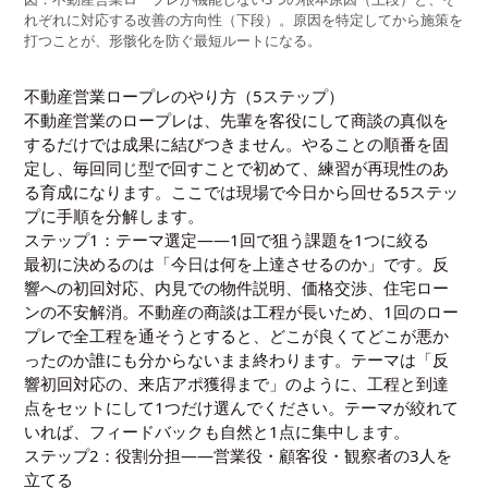
れぞれに対応する改善の方向性（下段）。原因を特定してから施策を
打つことが、形骸化を防ぐ最短ルートになる。
不動産営業ロープレのやり方（5ステップ）
不動産営業のロープレは、先輩を客役にして商談の真似を
するだけでは成果に結びつきません。やることの順番を固
定し、毎回同じ型で回すことで初めて、練習が再現性のあ
る育成になります。ここでは現場で今日から回せる5ステッ
プに手順を分解します。
ステップ1：テーマ選定——1回で狙う課題を1つに絞る
最初に決めるのは「今日は何を上達させるのか」です。反
響への初回対応、内見での物件説明、価格交渉、住宅ロー
ンの不安解消。不動産の商談は工程が長いため、1回のロー
プレで全工程を通そうとすると、どこが良くてどこが悪か
ったのか誰にも分からないまま終わります。テーマは「反
響初回対応の、来店アポ獲得まで」のように、工程と到達
点をセットにして1つだけ選んでください。テーマが絞れて
いれば、フィードバックも自然と1点に集中します。
ステップ2：役割分担——営業役・顧客役・観察者の3人を
立てる