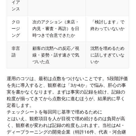
イア
ンス
クロ
次のアクション（来店・
「検討します」で
ージ
内見・審査・再訪）を日
終わっていないか
ング
時つきで合意できたか
非言
顧客の沈黙への反応／視
沈黙を埋めるため
語
線・姿勢・話す速さで気
に話しすぎていな
づいた点
いか
運用のコツは、最初は点数をつけないことです。5段階評価
を先に導入すると、観察者は「3か4か」で悩み、肝心の事
実を書かなくなります。まずは事実の記録を続け、記録の
粒度が揃ってきてから点数化に進むほうが、結果的に早く
定着します。
チェックシートを毎回同じ基準で埋めるために
とはいえ、観察項目を人が目視で埋め続けるのは負荷が高
く、観察者が変われば記録の粒度もぶれます。当社はAI・
ディープラーニングの開発企業（特許16件、代表・河合継