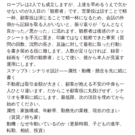
ロープレは2人でも成立しますが、上達を早めるうえで欠か
せないのが3人目の「観察者」です。営業役は話すことで精
一杯、顧客役は演じることで精一杯になるため、会話の外
側から記録を取る人がいないと、振り返りが「なんとなく
良かった／悪かった」に流れます。観察者は後述のチェッ
クシートを手元に置き、印象ではなく観察できた事実（質
問の回数、沈黙の長さ、反論に対して最初に取った行動）
を書き留める役に徹します。人数が足りなければ、録音・
録画を「代理の観察者」として使い、後から本人が見返す
運用にします。
ステップ3：シナリオ設計——属性・動機・懸念を先に紙に
書く
不動産は取引金額が大きく、顧客が抱える不安の中身も一
人ひとり違います。だからこそ顧客役に丸投げせず、シナ
リオを事前に紙にします。最低限、次の項目を埋めてから
始めてください。
属性：家族構成、年齢帯、勤務先の業種、現在の住まい
（賃貸／持ち家）
動機：なぜ今動いているのか（更新時期、子どもの進学、
転勤、相続、投資）