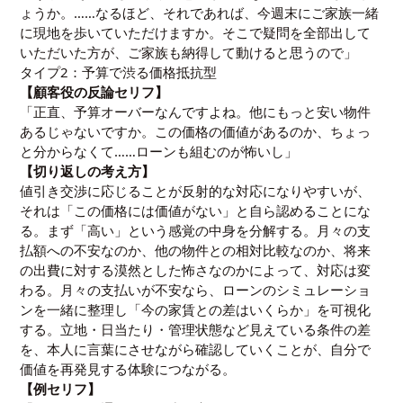
ょうか。……なるほど、それであれば、今週末にご家族一緒
に現地を歩いていただけますか。そこで疑問を全部出して
いただいた方が、ご家族も納得して動けると思うので」
タイプ2：予算で渋る価格抵抗型
【顧客役の反論セリフ】
「正直、予算オーバーなんですよね。他にもっと安い物件
あるじゃないですか。この価格の価値があるのか、ちょっ
と分からなくて……ローンも組むのが怖いし」
【切り返しの考え方】
値引き交渉に応じることが反射的な対応になりやすいが、
それは「この価格には価値がない」と自ら認めることにな
る。まず「高い」という感覚の中身を分解する。月々の支
払額への不安なのか、他の物件との相対比較なのか、将来
の出費に対する漠然とした怖さなのかによって、対応は変
わる。月々の支払いが不安なら、ローンのシミュレーショ
ンを一緒に整理し「今の家賃との差はいくらか」を可視化
する。立地・日当たり・管理状態など見えている条件の差
を、本人に言葉にさせながら確認していくことが、自分で
価値を再発見する体験につながる。
【例セリフ】