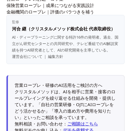
保険営業ロープレ｜成果につながる実践設計
金融機関のロープレ｜評価のバラつきを補う
監修
河合 継（クリスタルメソッド株式会社 代表取締役）
AI・ディープラーニングに関する特許16件の発明者。過去、国
立がん研究センターとの共同研究や、テレビ番組でのAI解説実
績を持つAI研究者として、AIの研究開発を主導している。
運営会社について
｜
編集方針
営業ロープレ・研修のAI活用をご検討の方へ
クリスタルメソッドは、AIを相手に営業・接客のロ
ールプレイングを繰り返せる仕組みを開発・提供し
ています。「自社の営業研修・OJTにAIロープレを
どう活かせるか」「導入の進め方や費用を知りた
い」といったご相談を承っています。
無料相談・お問い合わせ：
ご相談はこちら
無料デモのお申し込み：
デモを依頼する