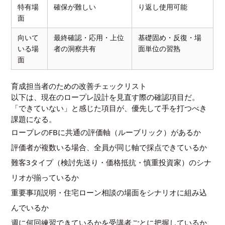
特有場
確保が難しい
り返し使用可能
面
向いて
最終確認・応用・上位
基礎固め・反復・場
いる場
者の洞察共有
面単位の習熟
面
育成担当者のための改善チェックリスト
以下は、現在のロープレ設計を見直す際の確認項目だ。
「できていない」と感じた項目が、優先して手を打つべき
課題になる。
ロープレのFBに共通の評価軸（ルーブリック）があるか
評価者が複数いる場合、全員が同じ軸で採点できているか
難客3タイプ（検討先送り・価格抵抗・慎重投資家）のシナ
リオが揃っているか
重要事項説明・住宅ローン相談の場面をシナリオに組み込
んでいるか
週に何回練習できているかを受講者ごとに把握しているか