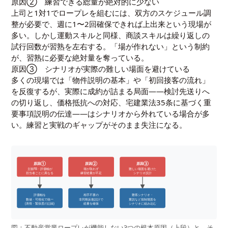
原因② 練習できる総量が絶対的に少ない
上司と1対1でロープレを組むには、双方のスケジュール調
整が必要で、週に1〜2回確保できれば上出来という現場が
多い。しかし運動スキルと同様、商談スキルは繰り返しの
試行回数が習熟を左右する。「場が作れない」という制約
が、習熟に必要な絶対量を奪っている。
原因③ シナリオが実際の難しい場面を避けている
多くの現場では「物件説明の基本」や「初回接客の流れ」
を反復するが、実際に成約が詰まる局面——検討先送りへ
の切り返し、価格抵抗への対応、宅建業法35条に基づく重
要事項説明の伝達——はシナリオから外れている場合が多
い。練習と実戦のギャップがそのまま失注になる。
原因①
原因②
原因③
主観FB・評価軸が
場が取れず
難しい場面を避けた
担当者ごとに異なる
練習総量が不足
シナリオ設計
評価軸を
相手不要の
難客シナリオ・
数値・可視化で統一
非同期反復設計で
重説など規制場面を
(表情・緊張度の記録)
総量を確保
シナリオに組み込む
図：不動産営業ロープレが機能しない3つの根本原因（上段）と、そ