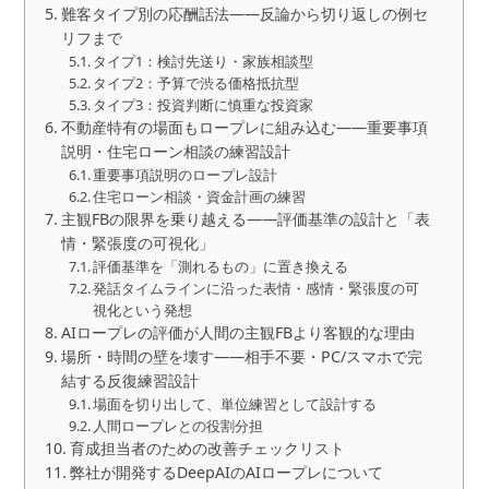
難客タイプ別の応酬話法——反論から切り返しの例セ
リフまで
タイプ1：検討先送り・家族相談型
タイプ2：予算で渋る価格抵抗型
タイプ3：投資判断に慎重な投資家
不動産特有の場面もロープレに組み込む——重要事項
説明・住宅ローン相談の練習設計
重要事項説明のロープレ設計
住宅ローン相談・資金計画の練習
主観FBの限界を乗り越える——評価基準の設計と「表
情・緊張度の可視化」
評価基準を「測れるもの」に置き換える
発話タイムラインに沿った表情・感情・緊張度の可
視化という発想
AIロープレの評価が人間の主観FBより客観的な理由
場所・時間の壁を壊す——相手不要・PC/スマホで完
結する反復練習設計
場面を切り出して、単位練習として設計する
人間ロープレとの役割分担
育成担当者のための改善チェックリスト
弊社が開発するDeepAIのAIロープレについて