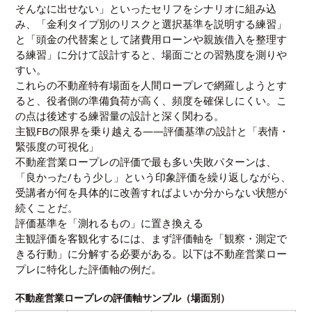
そんなに出せない」といったセリフをシナリオに組み込
み、「金利タイプ別のリスクと選択基準を説明する練習」
と「頭金の代替案として諸費用ローンや親族借入を整理す
る練習」に分けて設計すると、場面ごとの習熟度を測りや
すい。
これらの不動産特有場面を人間ロープレで網羅しようとす
ると、役者側の準備負荷が高く、頻度を確保しにくい。こ
の点は後述する練習量の設計と深く関わる。
主観FBの限界を乗り越える——評価基準の設計と「表情・
緊張度の可視化」
不動産営業ロープレの評価で最も多い失敗パターンは、
「良かった/もう少し」という印象評価を繰り返しながら、
受講者が何を具体的に改善すればよいか分からない状態が
続くことだ。
評価基準を「測れるもの」に置き換える
主観評価を客観化するには、まず評価軸を「観察・測定で
きる行動」に分解する必要がある。以下は不動産営業ロー
プレに特化した評価軸の例だ。
不動産営業ロープレの評価軸サンプル（場面別）