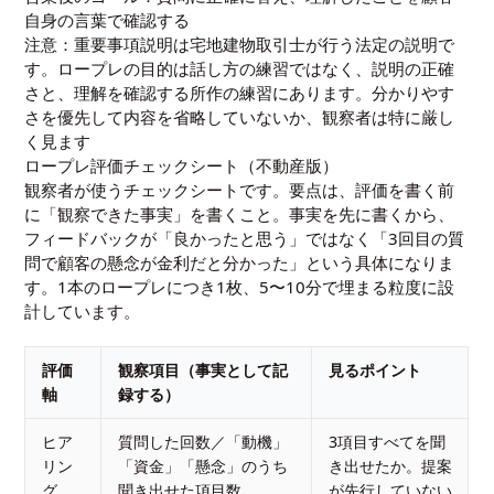
自身の言葉で確認する
注意：重要事項説明は宅地建物取引士が行う法定の説明で
す。ロープレの目的は話し方の練習ではなく、説明の正確
さと、理解を確認する所作の練習にあります。分かりやす
さを優先して内容を省略していないか、観察者は特に厳し
く見ます
ロープレ評価チェックシート（不動産版）
観察者が使うチェックシートです。要点は、評価を書く前
に「観察できた事実」を書くこと。事実を先に書くから、
フィードバックが「良かったと思う」ではなく「3回目の質
問で顧客の懸念が金利だと分かった」という具体になりま
す。1本のロープレにつき1枚、5〜10分で埋まる粒度に設
計しています。
評価
観察項目（事実として記
見るポイント
軸
録する）
ヒア
質問した回数／「動機」
3項目すべてを聞
リン
「資金」「懸念」のうち
き出せたか。提案
グ
聞き出せた項目数
が先行していない