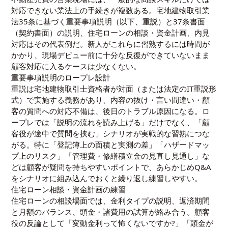
対応できない業法上の手続きが複数ある。宅地建物取引業
法35条に基づく重要事項説明（以下、重説）と37条書面
（契約書面）の説明、住宅ローンの相談・資金計画、内見
対応はその代表例だ。新人がこれらに習熟するには時間が
かかり、現場デビュー前に十分な反復ができていないまま
顧客対応に入るケースは少なくない。
重要事項説明のロープレ設計
重説は宅地建物取引士資格者が対面（または法定のIT重説形
式）で実施する義務があり、内容の抜け・言い間違い・顧
客の質問への対応不備は、後日のトラブル原因になる。ロ
ープレでは「説明の流れを読み上げる」だけでなく、「顧
客役が途中で質問を挟む」シナリオが実戦的な習熟につな
がる。特に「登記簿上の面積と実測の差」「ハザードマッ
プ上のリスク」「管理費・修繕積立金の見直し見通し」な
どは顧客が疑問を持ちやすいポイントで、あらかじめQ&A
をシナリオに組み込んでおくと繰り返し練習しやすい。
住宅ローン相談・資金計画の練習
住宅ローンの相談場面では、金利タイプの説明、返済期間
と月額のバランス、頭金・諸費用の試算が絡み合う。顧客
役の反論として「変動金利って怖くないですか?」「頭金が