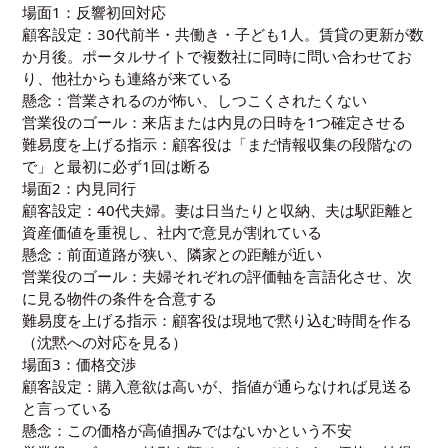
場面1：反響初回対応
顧客設定：30代前半・共働き・子ども1人。賃貸の更新が数
か月後。ポータルサイトで複数社に同時に問い合わせてお
り、他社からも連絡が来ている
懸念：営業されるのが怖い、しつこくされたくない
営業役のゴール：来店または内見の日時を1つ確定させる
難易度を上げる指示：顧客役は「まだ情報収集の段階なの
で」と最初に必ず1回は断る
場面2：内見同行
顧客設定：40代夫婦。妻は日当たりと収納、夫は駅距離と
資産価値を重視し、社内で意見が割れている
懸念：前面道路が狭い、隣家との距離が近い
営業役のゴール：夫婦それぞれの評価軸を言語化させ、次
に見る物件の条件を合意する
難易度を上げる指示：顧客役は現地で黙り込む時間を作る
（沈黙への対応を見る）
場面3：価格交渉
顧客設定：購入意欲は高いが、指値が通らなければ見送る
と言っている
懸念：この価格が高値掴みではないかという不安