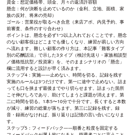
資金：想定価格帯、頭金、月々の返済許容額
懸念：何が決断を止めているのか（金利、立地、面積、家
族の反対、将来の売却）
ゴール：営業役が取るべき合意（来店アポ、内見予約、事
前審査、条件のすり合わせ）
ポイントは、懸念を必ず1つ以上入れておくことです。懸念
のない顧客役はどこまでも優しくなり、練習が易しい方向
へ流れます。難しい顧客の作り方は、本記事「難客タイプ
別の応酬話法」で示した3タイプ（検討先送り・家族相談型
／価格抵抗型／投資家）を、そのままシナリオの「懸念」
欄に流用すると設計が早く済みます。
ステップ4：実施——止めない、時間を切る、記録を残す
実施のルールは3つだけです。第一に途中で止めない。詰ま
っても口を挟まず最後までやり切らせます。詰まった箇所
こそ伸びしろであり、助けてしまうと課題が消えます。第
二に時間を切る。1本5〜10分で十分です。長くすると本数
が減り、練習の総量が落ちます。第三に記録を残す。録
音・録画がなければ、振り返りは記憶の言い合いになりま
す。
ステップ5：フィードバック——順番と粒度を固定する
フィードバックが属人的になると、指導者ごとに言うこと