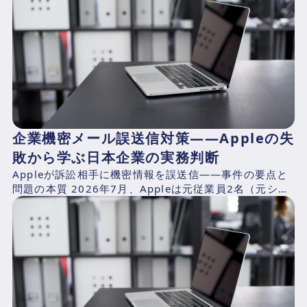
企業機密メール誤送信対策——Appleの失
敗から学ぶ日本企業の実務判断
Appleが訴訟相手に機密情報を誤送信——事件の要点と
問題の本質 2026年7月、Appleは元従業員2名（元シニ
アシステムズエンジニアのChang Liuおよ...