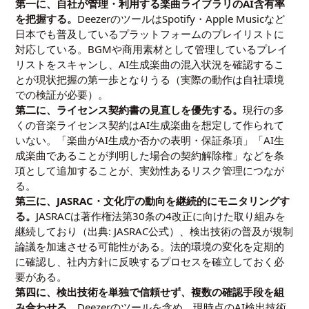
第一に、自社が管理・利用する楽曲ライブラリのAI含有率
を把握する。
DeezerのツールはSpotify・Apple Musicなど
日本でも普及しているプラットフォームのプレイリストに
対応している。BGMや商用素材として管理しているプレイ
リストをスキャンし、AI生成楽曲の混入状況を確認するこ
とが現状把握の第一歩となりうる（実際の動作は自社環境
での検証が必要）。
第二に、ライセンス契約書の見直しを優先する。
現行の多
くの音楽ライセンス契約はAI生成楽曲を想定して作られて
いない。「楽曲がAI生成か否かの表明・保証条項」「AI生
成楽曲であることが判明した場合の契約解除権」などを条
項として追加することが、実効性あるリスク管理につなが
る。
第三に、JASRAC・文化庁の動向を継続的にモニタリングす
る。
JASRACは著作権法第30条の4改正に向けた取り組みを
継続しており（出典:
JASRAC公式
）、検出技術の普及が規制
論議を加速させる可能性がある。法的環境の変化を定期的
に確認し、社内方針に反映するプロセスを確立しておく必
要がある。
第四に、検出技術を単独で信頼せず、複数の確認手段を組
み合わせる。
Deezerのツールを含め、現時点のAI検出技術