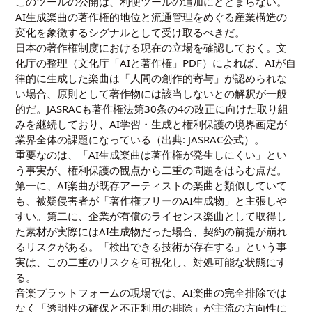
このツールの公開は、利便ツールの追加にとどまらない。
AI生成楽曲の著作権的地位と流通管理をめぐる産業構造の
変化を象徴するシグナルとして受け取るべきだ。
日本の著作権制度における現在の立場を確認しておく。文
化庁の整理（
文化庁「AIと著作権」PDF
）によれば、AIが自
律的に生成した楽曲は「人間の創作的寄与」が認められな
い場合、原則として著作物には該当しないとの解釈が一般
的だ。JASRACも著作権法第30条の4の改正に向けた取り組
みを継続しており、AI学習・生成と権利保護の境界画定が
業界全体の課題になっている（出典:
JASRAC公式
）。
重要なのは、「AI生成楽曲は著作権が発生しにくい」とい
う事実が、権利保護の観点から二重の問題をはらむ点だ。
第一に、AI楽曲が既存アーティストの楽曲と類似していて
も、被疑侵害者が「著作権フリーのAI生成物」と主張しや
すい。第二に、企業が有償のライセンス楽曲として取得し
た素材が実際にはAI生成物だった場合、契約の前提が崩れ
るリスクがある。「検出できる技術が存在する」という事
実は、この二重のリスクを可視化し、対処可能な状態にす
る。
音楽プラットフォームの現場では、AI楽曲の完全排除では
なく「透明性の確保と不正利用の排除」が主流の方向性に