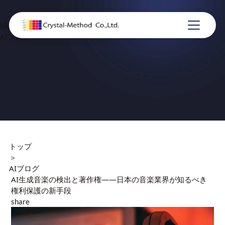
blog
AIブログ
トップ
＞
AIブログ
AI生成音楽の検出と著作権——日本の音楽業界が知るべき
権利保護の新手段
share