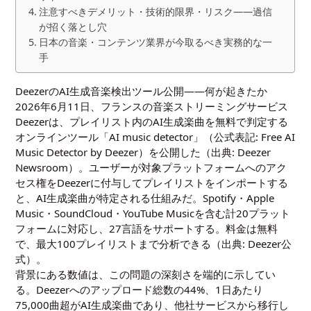
注意すべきデメリット・技術的限界・リスク——過信
が招く落とし穴
日本の音楽・コンテンツ業界が今取るべき実務的な一
手
DeezerのAI生成音楽検出ツール公開——何が起きたか
2026年6月11日、フランスの音楽ストリーミングサービス
Deezerは、プレイリスト内のAI生成楽曲を無料で判定する
オンラインツール「AI music detector」（公式表記: Free AI
Music Detector by Deezer）を公開した（出典:
Deezer
Newsroom
）。ユーザーが対象プラットフォームへのアク
セス権をDeezerに付与してプレイリストをインポートする
と、AI生成楽曲が特定される仕組みだ。Spotify・Apple
Music・SoundCloud・YouTube Musicを含む計20プラット
フォームに対応し、27言語をサポートする。料金は無料
で、最大100プレイリストまで分析できる（出典:
Deezer公
式
）。
背景にある数値は、この問題の深刻さを端的に示してい
る。Deezerへのアップロード総数の44%、1日あたり
75,000曲超がAI生成楽曲であり、他社サービスから移行し