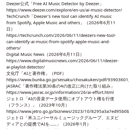
Deezer公式「Free AI Music Detector by Deezer」
https://www.deezer.com/explore/en-us/ai-music-detector/
TechCrunch「Deezer’s new tool can identify AI music
from Spotify, Apple Music and others」（2026年6月11
日）
https://techcrunch.com/2026/06/11/deezers-new-tool-
can-identify-ai-music-from-spotify-apple-music-and-
others/
Digital Music News（2026年6月11日）
https://www.digitalmusicnews.com/2026/06/11/deezer-
ai-playlist-detector/
文化庁「AIと著作権」（PDF）
https://www.bunka.go.jp/seisaku/chosakuken/pdf/93903601
JASRAC「著作権法第30条の4の改正に向けた取り組み」
https://www.jasrac.or.jp/information/26/ai-effort.html
ジェトロ「AIの音楽データ使用にオプトアウト権を行使
（フランス）」（2023年10月）
https://www.jetro.go.jp/biznews/2023/10/8295a3a7ed95b0b
ジェトロ「米ユニバーサルミュージックグループ、エヌビ
ディアとの提携でAIを……」（2026年1月）