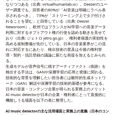
なりつつある（出典:
virtualhumanlab.io
）。Deezerのユー
ザー調査でも、回答者の80%が「AI音楽は明確にラベル表
示されるべき」、73%が「ストリーミング上でタグ付けさ
れることを望む」と回答している（出典: Deezer
Newsroom）。欧州ではフランスがAI学習への音楽データ
利用に対するオプトアウト権の行使を認める動きを見せて
おり（出典: ジェトロ
jetro.go.jp
）、権利者保護の実効性を
高める規制整備が先行している。日本の音楽業界がこの流
れに対応するにあたり、検出技術の普及は今後の権利管
理・契約・信託登録の議論に新たな前提を加えるとみられ
る。
生成モデルが音声信号に残すアーティファクト（痕跡）を
検出する手法は、GANや深層学習の応用と密接に関わる。
技術的な背景を理解したい担当者には
敵対的生成ネットワ
ーク（GAN）解説
や
深層学習の技術的基礎
が参考になる。
日本の音楽・コンテンツ企業が得られる実務上のメリット
AI music detectorが日本の企業・権利者にとって直接的に
機能しうる場面を以下の表に整理した。
AI music detectorの主な活用場面と実務上の意義（日本のコン