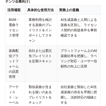
テンツ企業向け）
活用場面
具体的な使用方法
実務上の意義
BGM・
業務利用を検討
AI生成楽曲と人間による
選曲ラ
する楽曲のプレ
楽曲を区別し、ライセン
イセン
イリストをイン
ス契約の前提条件を事前
ス管理
ポートしてスキ
確認できる
ャン
楽曲配
自社または委託
プラットフォーム上のAI
信プラ
先プレイリスト
楽曲比率を把握し、ラベ
ットフ
を定期スキャン
リング対応・ユーザー信
ォーム
頼性の向上に活用
の品質
管理
アーテ
類似楽曲が含ま
自社楽曲と類似したAI生
ィス
れる疑いのある
成楽曲の存在を早期に把
ト・レ
プレイリストを
握し、法的対応の端緒と
ーベル
チェック
する