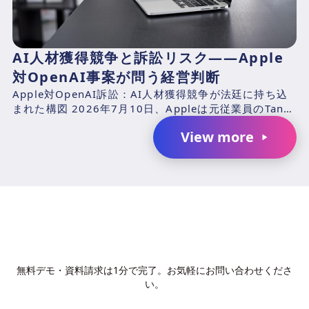
AI人材獲得競争と訴訟リスク――Apple
対OpenAI事案が問う経営判断
Apple対OpenAI訴訟：AI人材獲得競争が法廷に持ち込
まれた構図 2026年7月10日、Appleは元従業員のTang
TanおよびChang Liuと、...
View more
AIで、業務の生産性を変革しません
か？
無料デモ・資料請求は1分で完了。お気軽にお問い合わせくださ
い。