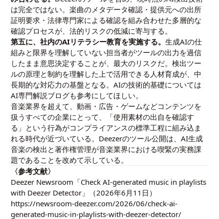
は完全ではない。楽曲のメタデータ確認・提供元への出所
証明要求・法律専門家による確認を組み合わせた多層的な
確認プロセスが、法的リスクの低減に寄与する。
第五に、社内のAIリテラシー教育を実施する。
生成AIの仕
組みと限界を理解していない担当者がツールの出力を過信
したまま意思決定することが、最大のリスクだ。検出ツー
ルの原理と制約を理解した上で活用できる人材育成が、中
長期的な対応力の基盤となる。AIの技術的基礎については
AI専門解説ブログ
も参考にしてほしい。
音楽業界を超えて、動画・広告・ゲームなどコンテンツを
扱うすべての企業にとって、「使用素材の出自を確認す
る」という行為がコンプライアンスの標準工程に組み込ま
れる時代が近づいている。Deezerのツール公開は、AI生成
音楽の検出と著作権管理が音楽業界における喫緊の実務課
題であることを改めて示している。
〈参考文献〉
Deezer Newsroom「Check AI-generated music in playlists
with Deezer Detector」（2026年6月11日）
https://newsroom-deezer.com/2026/06/check-ai-
generated-music-in-playlists-with-deezer-detector/