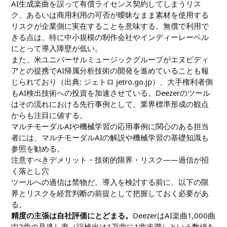
AI生成楽曲を誤って有償ライセンス契約してしまうリス
ク、あるいは商用利用の可否が曖昧なまま素材を使用する
リスクが企業側に実在することを意味する。無償で利用で
きる点は、特に中小規模の制作会社やインディーレーベル
にとって導入障壁が低い。
また、米ユニバーサルミュージックグループがエヌビディ
アとの提携でAI帰属分析技術の開発を進めていることも報
じられており（出典: ジェトロ
jetro.go.jp
）、大手権利者側
もAI検出技術への投資を加速させている。Deezerのツール
はその流れにおける先行事例として、業界標準形成の観点
からも注目に値する。
マルチモーダルAIや機械学習の応用事例に関心のある担当
者には、
マルチモーダルAIの解説
や
機械学習の基礎知識
も
参照を勧める。
注意すべきデメリット・技術的限界・リスク——過信が招
く落とし穴
ツールへの過信は禁物だ。導入を検討する前に、以下の限
界とリスクを経営判断の前提として把握しておく必要があ
る。
精度の主張は自社評価にとどまる。
DeezerはAI楽曲1,000曲
中2曲の見逃し率（誤検出は1万曲に1曲未満）という数値を