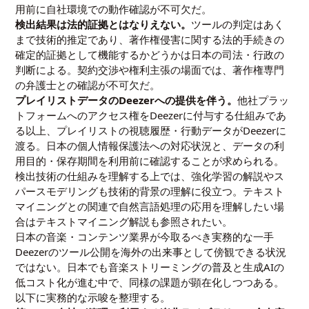
用前に自社環境での動作確認が不可欠だ。
検出結果は法的証拠とはなりえない。
ツールの判定はあく
まで技術的推定であり、著作権侵害に関する法的手続きの
確定的証拠として機能するかどうかは日本の司法・行政の
判断による。契約交渉や権利主張の場面では、著作権専門
の弁護士との確認が不可欠だ。
プレイリストデータのDeezerへの提供を伴う。
他社プラッ
トフォームへのアクセス権をDeezerに付与する仕組みであ
る以上、プレイリストの視聴履歴・行動データがDeezerに
渡る。日本の個人情報保護法への対応状況と、データの利
用目的・保存期間を利用前に確認することが求められる。
検出技術の仕組みを理解する上では、
強化学習の解説
や
ス
パースモデリング
も技術的背景の理解に役立つ。テキスト
マイニングとの関連で自然言語処理の応用を理解したい場
合は
テキストマイニング解説
も参照されたい。
日本の音楽・コンテンツ業界が今取るべき実務的な一手
Deezerのツール公開を海外の出来事として傍観できる状況
ではない。日本でも音楽ストリーミングの普及と生成AIの
低コスト化が進む中で、同様の課題が顕在化しつつある。
以下に実務的な示唆を整理する。