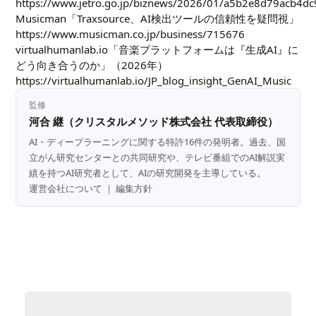
https://www.jetro.go.jp/biznews/2026/01/a5b2e8d79acb4dc
Musicman「Traxsource、AI検出ツールの信頼性を疑問視」
https://www.musicman.co.jp/business/715676
virtualhumanlab.io「音楽プラットフォームは『生成AI』に
どう向き合うのか」（2026年）
https://virtualhumanlab.io/JP_blog_insight_GenAI_Music
監修
河合 継（クリスタルメソッド株式会社 代表取締役）
AI・ディープラーニングに関する特許16件の発明者。過去、国
立がん研究センターとの共同研究や、テレビ番組でのAI解説実
績を持つAI研究者として、AIの研究開発を主導している。
運営会社について
｜
編集方針