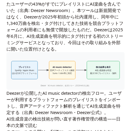
たユーザーの43%がすでにプレイリストにAI楽曲を含んで
いた（出典: Deezer Newsroom）。本ツールは新規開発で
はなく、Deezerが2025年初頭から社内運用し、同年中に
1,340万曲を検出・タグ付けしてきた技術を競合プラットフ
ォームの利用者にも無償で開放したものだ。Deezerは2025
年6月に、AI生成楽曲を明示的にタグ付けする初のストリー
ミングサービスとなっており、今回はその取り組みを外部
に開いた位置付けとなる。
プレイリスト
AI music detector
検出結果を表示
Spotify / Apple Music
音声アーティファクト解析
AI生成楽曲を特定
ほか計20プラットフォーム
Suno / Udio等に対応
最大100プレイリスト・無料
Deezer「AI music detector」処理フロー（2026年6月公開）
Deezerが公開したAI music detectorの検出フロー。ユーザ
ーが利用するプラットフォームのプレイリストをインポー
トし、音声アーティファクト解析を通じてAI生成楽曲を特
定する（出典: Deezer Newsroom・Deezer公式）。
AI生成音楽の検出技術が問い直す著作権管理の構造——日
本の文脈で読む