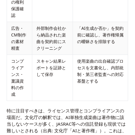
の権利
保護確
認
広告・
外部制作会社か
「AI生成か否か」を契約
CM制作
ら納品された楽
前に確認し、著作権帰属
の素材
曲を契約前にス
の曖昧さを排除する
精査
クリーニング
コンプ
スキャン結果レ
使用楽曲の出自確認プロ
ライア
ポートを証跡と
セスを文書化し、内部統
ンス・
して保存
制・第三者監査への対応
稟議資
基盤とする
料の作
成
特に注目すべきは、ライセンス管理とコンプライアンスの
場面だ。文化庁の解釈では、AI単独生成楽曲は著作物に該
当しないケースが多く、JASRAC等への信託登録も現状では
難しいとされる（出典:
文化庁「AIと著作権」
）。これは、