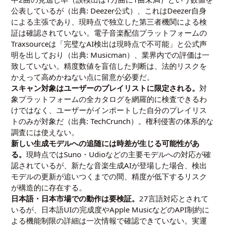
公表しているが（出典: Deezer公式）、これはDeezer自身
による主張であり、現時点で独立した第三者機関による検
証は確認されていない。電子音楽配信プラットフォームの
Traxsourceは「完璧なAI検出は現時点で不可能」と公式声
明を出しており（出典:
Musicman
）、業界内での評価は一
致していない。精度数値を盲信した判断は、法的リスクを
かえって高めかねない点に留意が必要だ。
スキャン対象はユーザーのプレイリストに限定される。
対
象プラットフォームの全カタログを網羅的に検査できるわ
けではなく、ユーザーがインポートした自分のプレイリス
トのみが対象だ（出典:
TechCrunch
）。権利侵害の体系的な
調査には使えない。
新しい生成モデルへの追随には時差が生じる可能性があ
る。
現時点ではSuno・Udioなどの主要モデルへの対応が確
認されているが、新たな音楽生成AIが登場した場合、検出
モデルの更新が追いつくまでの間、精度が低下するリスク
が構造的に存在する。
日本語・日本市場での動作は要検証。
27言語対応とされて
いるが、日本語UIの完成度やApple MusicなどのAPI制約に
よる機能制限の詳細は一次情報で確認できていない。実運