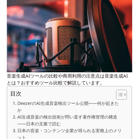
音楽生成AIツールの比較や商用利用の注意点は
音楽生成AI
とは？おすすめツール比較
で解説しています。
目次
DeezerのAI生成音楽検出ツール公開——何が起きた
か
AI生成音楽の検出技術が問い直す著作権管理の構造
——日本の文脈で読む
日本の音楽・コンテンツ企業が得られる実務上のメリ
ット