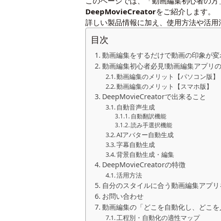
このページでは、「動画編集初心者の方
DeepMovieCreator
をご紹介します。
詳しい製品情報に加え、使用方法や活用
目次
動画編集をするだけで動画の印象が変
動画編集初心者必見!動画編集アプリ
動画編集のメリット【パソコン版】
動画編集のメリット【スマホ版】
DeepMovieCreatorで出来ること
自動音声生成
自動翻訳機能
読み手選択機能
AIアバター自動生成
字幕自動生成
背景自動生成・編集
DeepMovieCreatorの特徴
活用方法
自分のスタイルに合う動画編集アプリ
お問い合わせ
動画編集の「どこを自動化し、どこを
工程別・自動化の適性マップ