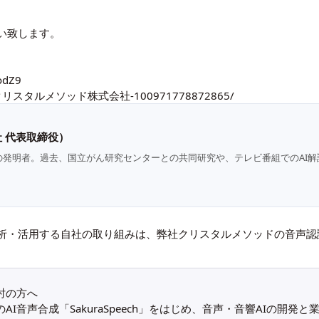
い致します。
hodZ9
com/クリスタルメソッド株式会社-100971778872865/
 代表取締役）
の発明者。過去、国立がん研究センターとの共同研究や、テレビ番組でのAI解
析・活用する自社の取り組みは、弊社クリスタルメソッドの
音声認
討の方へ
I音声合成「SakuraSpeech」をはじめ、音声・音響AIの開