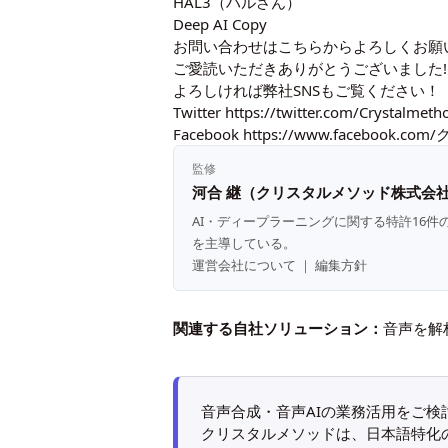
HAL3（ハルさん）
Deep AI Copy
お問い合わせは
こちら
からよろしくお願
ご愛読いただきありがとうございました!
よろしければ弊社SNSもご覧ください！
Twitter
https://twitter.com/Crystalmet
Facebook
https://www.facebook.
監修
河合 継（クリスタルメソッド株式会社
AI・ディープラーニングに関する特許16件
を主導している。
運営会社について
｜
編集方針
関連する自社ソリューション：
音声を解
音声合成・音声AIの業務活用をご検
クリスタルメソッドは、日本語特化のA