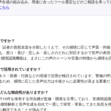
声合成の組み込み、用途に合ったツール選定などのご相談を承って
こちら
のですか？
、話者の喜怒哀楽を分類したうえで、その感情に応じて声質・抑揚
も、怒り・喜び・悲しみ・楽しさのどれに対応するかで音声の表現
の音感情認識機能は、まさにこの声のトーンや言葉の特徴から感情を
場面で活用されていますか？
ネス・医療・行政などの現場で活用が検討されています。警備の呼
るため、感情に応じた音声出力は今後さらに必要性が高まる要素だ
にはどんな独自性がありますか？
許16件を保有する河合継が監修・開発を主導しており、音感情認識
h」など、感情解析と音声生成を自社で一貫して研究・実装してきた知
ら解説できることが強みです。