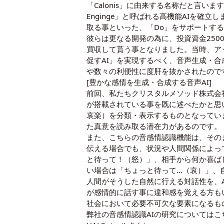
「Calonis」に由来する名称だと言
Enginge」と呼ばれる高機能AIを
取る事といった、「Do」をサポートす
彼らは更なる開発の為に、投資資金2500万
買収して貰う事となりました。当時、アッ
促すAI」を実現するべく、音声生成・合成
や数々の利便性に度肝を抜かされたので
[豊かな感情を生成・合成する音声AI]
前回、私たちクリスタルメソッド株式会社
が搭載されている事を既に述べたかと思
哀楽）を分類・表示するものとなってい
た真意を読み取る潜在力があるのです。
また、こちらの音感情認識機能は、その
伝える場合でも、状況や人間関係によっ
と待って！（怒）」、相手から何か喜ば
い場合は「ちょっと待って…（哀）」、
人間がそうした自然に行える対話性を、
が感情的に話す事に違和感を覚える方も
社会において必要不可欠な要素になるも
弊社の音感情認識AIの研究については