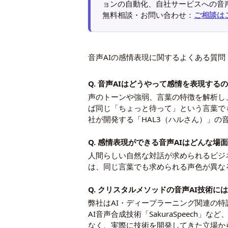
ョンの自動化、自社サービスへの音
無料相談・お問い合わせ：
ご相談は
音声AIの感情表現に関するよくある質問
Q. 音声AIはどうやって感情を表現する
声のトーンや強弱、言葉の特徴を解析し
ば同じ「ちょっと待って」という言葉で
社が開発する「HAL3（ハルさん）」
Q. 感情表現ができる音声AIはどんな
人間らしい自然な対話が求められるビジ
は、同じ言葉でも求められる声色が異な
Q. クリスタルメソッドの音声AI技術
弊社はAI・ディープラーニング関連の特
AI音声合成技術「SakuraSpeec
なく、実際に技術を開発してきた立場か