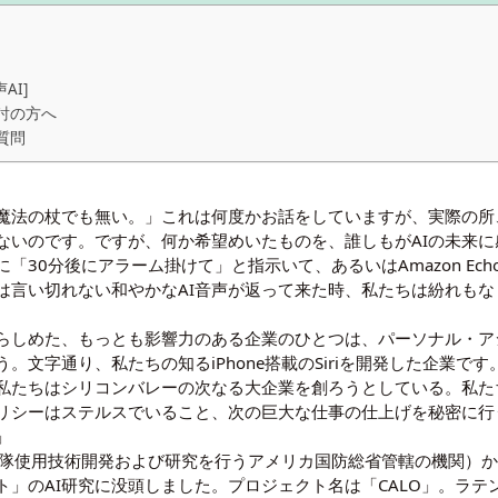
AI]
討の方へ
質問
、魔法の杖でも無い。」これは何度かお話をしていますが、実際の所
いのです。ですが、何か希望めいたものを、誰しもがAIの未来に感じてい
0分後にアラーム掛けて」と指示いて、あるいはAmazon Echoや
は言い切れない和やかなAI音声が返って来た時、私たちは紛れも
らしめた、もっとも影響力のある企業のひとつは、パーソナル・アシ
。文字通り、私たちの知るiPhone搭載のSiriを開発した企業で
私たちはシリコンバレーの次なる大企業を創ろうとしている。私た
リシーはステルスでいること、次の巨大な仕事の仕上げを秘密に行
」
：軍隊使用技術開発および研究を行うアメリカ国防総省管轄の機関）
」のAI研究に没頭しました。プロジェクト名は「CALO」。ラテ