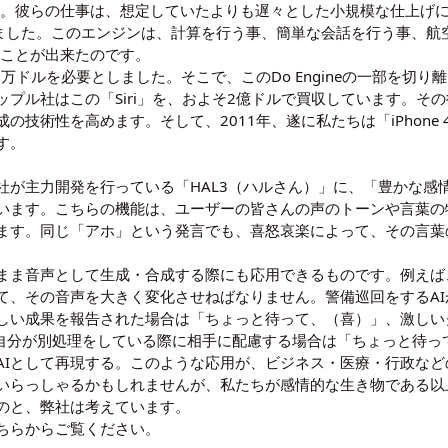
います。彼らの仕事は、想定していたよりも遅々とした小規模な仕上げ
確立しました。このエンジンは、計算を行う事、簡単な会話を行う事、
ることが出来たのです。
ドルを必要としました。そこで、このDo Engineの一部を切り離し
プル社はこの「Siri」を、およそ2億ドルで買収しています。そ
の技術性を高めます。そして、2011年、遂に私たちは「iPhone 4
す。
が主力開発を行っている「HAL3（ハルさん）」に、「豊かな感情
います。こちらの機能は、ユーザーの皆さんの声のトーンや言葉の
ます。同じ「アホ」という発言でも、喜怒哀楽によって、その言葉
まま音声として生成・合成する際にも応用できるものです。例えば
て、その音声を大きく変化させねばなりません。警備巡回をするA
しい成果を報告された場合は「ちょっと待って、（喜）」、激しい
自分が別処理をしている際に相手に配慮する場合は「ちょっと待っ
AIとして再現する。このような応用が、ビジネス・医療・行政など
いらっしゃるかもしれませんが、私たちが感情的な生き物である以
のと、弊社は考えています。
こちらからご覧ください。