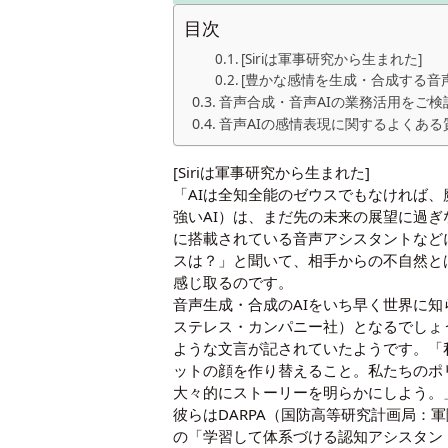
目次
[Siriは軍事研究から生まれた]
[豊かな感情を生成・合成する音声
音声合成・音声AIの業務活用をご検
音声AIの感情表現に関するよくある
[Siriは軍事研究から生まれた]
「AIは全知全能のゼウスでもなければ
強いAI）は、まだ先の未来の展望に過ぎな
に搭載されている音声アシスタントなどに「3
スは？」と聞いて、相手からの不自然と
感じ取るのです。
音声生成・合成のAIをいち早く世界に知
ステレス・カンパニー社）となるでしょう
ような文言が記されていたようです。「
ットの顔を作り替えること。私たちのポ
大々的にストーリーを明らかにしよう。
彼らはDARPA（国防高等研究計画局
の「学習して体系づける認知アシスタント