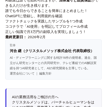
きる人だけが生き残ります。
誰でも今日からできることを簡単にまとめました！
ChatGPTに登録し、利用規約を確認
ファクトチェックを実践したサンプルを1つ作成
ココナラで「AI使用」を明記してプロフィール作成
正しい知識で月3万円の副収入を実現しましょう！
最終更新日：
2026年2月
監修
河合 継（クリスタルメソッド株式会社 代表取締役）
AI・ディープラーニングに関する特許16件の発明者。過去、国
立がん研究センターとの共同研究や、テレビ番組でのAI解説実
績を持つAI研究者として、AIの研究開発を主導している。
運営会社について
｜
編集方針
AIの業務活用をご検討の方へ
クリスタルメソッドは、バーチャルヒューマンをは