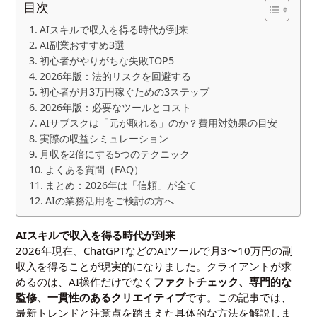
目次
AIスキルで収入を得る時代が到来
AI副業おすすめ3選
初心者がやりがちな失敗TOP5
2026年版：法的リスクを回避する
初心者が月3万円稼ぐための3ステップ
2026年版：必要なツールとコスト
AIサブスクは「元が取れる」のか？費用対効果の目安
実際の収益シミュレーション
月収を2倍にする5つのテクニック
よくある質問（FAQ）
まとめ：2026年は「信頼」が全て
AIの業務活用をご検討の方へ
AIスキルで収入を得る時代が到来
2026年現在、ChatGPTなどのAIツールで月3〜10万円の副
収入を得ることが現実的になりました。クライアントが求
めるのは、AI操作だけでなく
ファクトチェック、専門的な
監修、一貫性のあるクリエイティブ
です。この記事では、
最新トレンドと注意点を踏まえた具体的な方法を解説しま