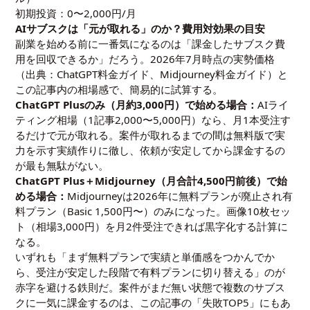
初期投資：0〜2,000円/月
AIサブスクは「元が取れる」のか？費用対効果の目安
副業を始める前に一番気になるのは「課金したサブスク費
用を回収できるか」だろう。2026年7月時点の実勢価格
（出典：
ChatGPT料金ガイド
、
Midjourney料金ガイド
）と
この記事内の相場感で、簡易的に試算する。
ChatGPT Plusのみ（月約3,000円）で始める場合：
AIライ
ティング相場（1記事2,000〜5,000円）なら、月1本受注す
るだけで元が取れる。案件が取れるまでの間は無料版で実
力を示す実績作りに徹し、依頼が安定してから課金するの
が最も無駄がない。
ChatGPT Plus＋Midjourney（月合計4,500円前後）で始
める場合：
Midjourneyは2026年に無料プランが廃止され有
料プラン（Basic 1,500円〜）のみになった。画像10枚セッ
ト（相場3,000円）を月2件受注できれば黒字化する計算に
なる。
いずれも「まず無料プランで実績と単価感をつかんでか
ら、受注が安定した段階で有料プランに切り替える」のが
赤字を避ける鉄則だ。案件がまだ無い状態で複数のサブス
クに一気に課金するのは、この記事の「失敗TOP5」にもあ