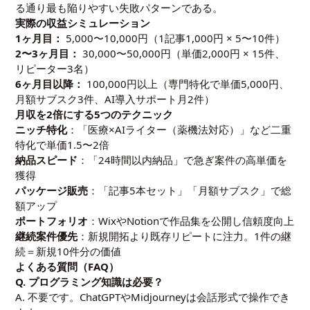
る通り最も陥りやすい失敗パターンである。
実際の収益シミュレーション
1ヶ月目：
5,000〜10,000円（1記事1,000円 × 5〜10件）
2〜3ヶ月目：
30,000〜50,000円（単価2,000円 × 15件、
リピーター3名）
6ヶ月目以降：
100,000円以上（専門特化で単価5,000円、
月額サブスク3件、AI導入サポート月2件）
月収を2倍にする5つのテクニック
ニッチ特化
：「医療×AIライター（薬機法対応）」など二重
特化で単価1.5〜2倍
納品スピード
：「24時間以内納品」で急ぎ案件の高単価を
獲得
パッケージ販売
：「記事5本セット」「月額サブスク」で総
額アップ
ポートフォリオ
：WixやNotionで作品集を公開し信頼度向上
継続案件優先
：新規開拓より既存リピートに注力。1件の継
続＝新規10件分の価値
よくある質問（FAQ）
Q. プログラミング知識は必要？
A. 不要です。ChatGPTやMidjourneyは会話形式で操作でき