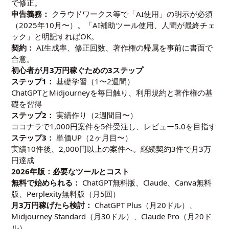
で修正。
申告義務：
クラウドワークス等で「AI使用」の明示が必須
（2025年10月〜）。「AI補助ツール使用、人間が最終チェ
ック」と明記すればOK。
契約：
AI生成率、修正回数、著作権の帰属を事前に書面で
合意。
初心者が月3万円稼ぐための3ステップ
ステップ1：
基礎学習（1〜2週間）
ChatGPTとMidjourneyを毎日触り、利用規約と著作権の基
礎を習得
ステップ2：
実績作り（2週間目〜）
ココナラで1,000円案件を5件受注し、レビュー5.0を目指す
ステップ3：
単価UP（2ヶ月目〜）
実績10件後、2,000円以上の案件へ。継続契約3件で月3万
円達成
2026年版：必要なツールとコスト
無料で始められる：
ChatGPT無料版、Claude、Canva無料
版、Perplexity無料版（月5回）
月3万円稼げたら検討：
ChatGPT Plus（月20ドル）、
Midjourney Standard（月30ドル）、Claude Pro（月20ド
ル）