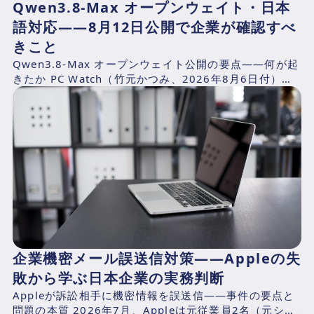
Qwen3.8-Max オープンウェイト・日本
語対応——8月12日公開で企業が確認すべ
きこと
Qwen3.8-Max オープンウェイト公開の要点——何が起
きたか PC Watch（竹元かつみ、2026年8月6日付）の
報道によれば、AlibabaのQwen...
企業機密メール誤送信対策——Appleの失
敗から学ぶ日本企業の実務判断
Appleが訴訟相手に機密情報を誤送信——事件の要点と
問題の本質 2026年7月、Appleは元従業員2名（元シニ