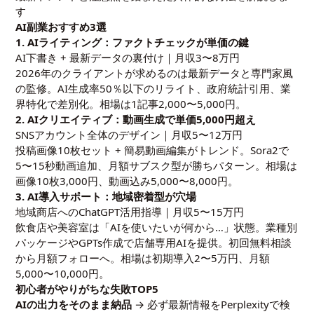
す
AI副業おすすめ3選
1. AIライティング：ファクトチェックが単価の鍵
AI下書き + 最新データの裏付け｜月収3〜8万円
2026年のクライアントが求めるのは最新データと専門家風
の監修。AI生成率50％以下のリライト、政府統計引用、業
界特化で差別化。相場は1記事2,000〜5,000円。
2. AIクリエイティブ：動画生成で単価5,000円超え
SNSアカウント全体のデザイン｜月収5〜12万円
投稿画像10枚セット + 簡易動画編集がトレンド。Sora2で
5〜15秒動画追加、月額サブスク型が勝ちパターン。相場は
画像10枚3,000円、動画込み5,000〜8,000円。
3. AI導入サポート：地域密着型が穴場
地域商店へのChatGPT活用指導｜月収5〜15万円
飲食店や美容室は「AIを使いたいが何から…」状態。業種別
パッケージやGPTs作成で店舗専用AIを提供。初回無料相談
から月額フォローへ。相場は初期導入2〜5万円、月額
5,000〜10,000円。
初心者がやりがちな失敗TOP5
AIの出力をそのまま納品
→ 必ず最新情報をPerplexityで検