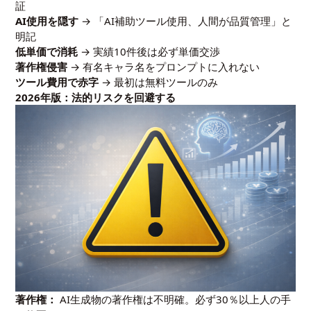
証
AI使用を隠す
→ 「AI補助ツール使用、人間が品質管理」と
明記
低単価で消耗
→ 実績10件後は必ず単価交渉
著作権侵害
→ 有名キャラ名をプロンプトに入れない
ツール費用で赤字
→ 最初は無料ツールのみ
2026年版：法的リスクを回避する
著作権：
AI生成物の著作権は不明確。必ず30％以上人の手