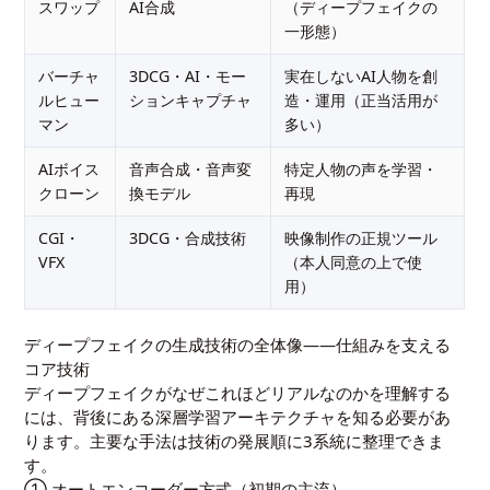
スワップ
AI合成
（ディープフェイクの
一形態）
バーチャ
3DCG・AI・モー
実在しないAI人物を創
ルヒュー
ションキャプチャ
造・運用（正当活用が
マン
多い）
AIボイス
音声合成・音声変
特定人物の声を学習・
クローン
換モデル
再現
CGI・
3DCG・合成技術
映像制作の正規ツール
VFX
（本人同意の上で使
用）
ディープフェイクの生成技術の全体像――仕組みを支える
コア技術
ディープフェイクがなぜこれほどリアルなのかを理解する
には、背後にある深層学習アーキテクチャを知る必要があ
ります。主要な手法は技術の発展順に3系統に整理できま
す。
① オートエンコーダー方式（初期の主流）