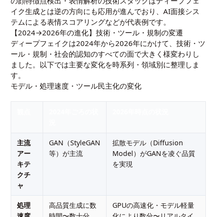
の顔特徴点検出・表情解析の技術スタックはディープフェ
イク生成とは逆の方向にも応用が進んでおり、AI面接シス
テムによる表情スコアリングなどが代表例です。
【2024→2026年の進化】技術・ツール・規制の変遷
ディープフェイクは2024年から2026年にかけて、技術・ツ
ール・規制・社会的認知のすべての面で大きく様変わりし
ました。以下では主要な変化を時系列・領域別に整理しま
す。
モデル・処理速度・ツール民主化の変化
観点
2024年ごろの状
2026年時点の状況
況
主流
GAN（StyleGAN
拡散モデル（Diffusion
アー
等）が主流
Model）がGANを凌ぐ品質
キテ
を実現
クチ
ャ
処理
高品質生成に数
GPUの高速化・モデル軽量
速度
時間〜数十分
化により数分〜リアルタイ