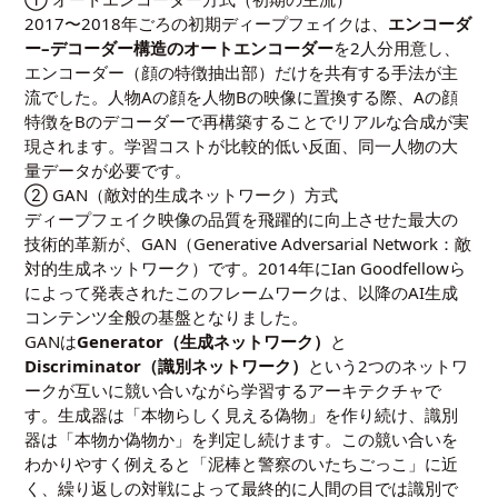
2017〜2018年ごろの初期ディープフェイクは、
エンコーダ
ー–デコーダー構造のオートエンコーダー
を2人分用意し、
エンコーダー（顔の特徴抽出部）だけを共有する手法が主
流でした。人物Aの顔を人物Bの映像に置換する際、Aの顔
特徴をBのデコーダーで再構築することでリアルな合成が実
現されます。学習コストが比較的低い反面、同一人物の大
量データが必要です。
② GAN（敵対的生成ネットワーク）方式
ディープフェイク映像の品質を飛躍的に向上させた最大の
技術的革新が、GAN（Generative Adversarial Network：敵
対的生成ネットワーク）です。2014年にIan Goodfellowら
によって発表されたこのフレームワークは、以降のAI生成
コンテンツ全般の基盤となりました。
GANは
Generator（生成ネットワーク）
と
Discriminator（識別ネットワーク）
という2つのネットワ
ークが互いに競い合いながら学習するアーキテクチャで
す。生成器は「本物らしく見える偽物」を作り続け、識別
器は「本物か偽物か」を判定し続けます。この競い合いを
わかりやすく例えると「泥棒と警察のいたちごっこ」に近
く、繰り返しの対戦によって最終的に人間の目では識別で