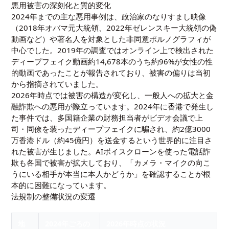
悪用被害の深刻化と質的変化
2024年までの主な悪用事例は、政治家のなりすまし映像
（2018年オバマ元大統領、2022年ゼレンスキー大統領の偽
動画など）や著名人を対象とした非同意ポルノグラフィが
中心でした。2019年の調査ではオンライン上で検出された
ディープフェイク動画約14,678本のうち約96%が女性の性
的動画であったことが報告されており、被害の偏りは当初
から指摘されていました。
2026年時点では被害の構造が変化し、一般人への拡大と金
融詐欺への悪用が際立っています。2024年に香港で発生し
た事件では、多国籍企業の財務担当者がビデオ会議で上
司・同僚を装ったディープフェイクに騙され、約2億3000
万香港ドル（約45億円）を送金するという世界的に注目さ
れた被害が生じました。AIボイスクローンを使った電話詐
欺も各国で被害が拡大しており、「カメラ・マイクの向こ
うにいる相手が本当に本人かどうか」を確認することが根
本的に困難になっています。
法規制の整備状況の変遷
地
2024年ごろの
2026年時点の状況