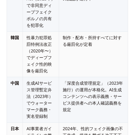
で非同意ディ
ープフェイク
ポルノの共有
を犯罪化
韓国
性暴力犯罪処
制作・配布・所持すべてに対す
罰特例法改正
る厳罰化が定着
（2020年〜）
でディープフ
ェイク性的映
像を厳罰化
中国
生成AIサービ
「深度合成管理規定」（2023年
ス管理暫定弁
施行）の運用が本格化。AI生成
法（2023年）
コンテンツへの表示義務・サー
でウォーター
ビス提供者への本人確認義務を
マーク義務・
規定
実名登録制
日本
AI事業者ガイ
2024年、性的フェイク画像の不