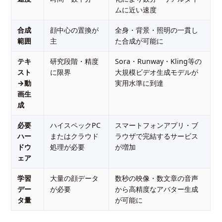
ムに近い速度
合成
顔中心の置換が
全身・背景・照明の一貫し
範囲
主
た合成が可能に
テキ
研究段階・精度
Sora・Runway・Kling等の
スト
に限界
大規模ビデオ生成モデルが
→動
実用水準に到達
画生
成
必要
ハイスペックPC
スマートフォンアプリ・ブ
ハー
またはクラウド
ラウザで完結するサービス
ドウ
処理が必要
が増加
ェア
学習
大量の顔データ
数秒の映像・数文章の音声
デー
が必要
から高精度なアバター生成
タ量
が可能に