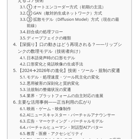
えるコア技術
① オートエンコーダー方式（初期の主流）
② GAN（敵対的生成ネットワーク）方式
③ 拡散モデル（Diffusion Model）方式（現在の最
前線）
顔合成の処理フロー
ディープフェイクの種類
【深掘り】口の動きはどう再現される？——リップシ
ンクの数理モデル（技術者向け）
日本語発声時の口形モデル
口形変化と発話映像の生成手法
【2024→2026年の進化】技術・ツール・規制の変遷
モデル・処理速度・ツール民主化の変化
悪用被害の深刻化と質的変化
法規制の整備状況の変遷
業界・プラットフォームの自主対応の進展
主要な活用事例――正当利用の広がり
映画・ゲーム・映像制作
AIニュースキャスター・バーチャルアナウンサー
広告・マーケティング・バーチャルモデル
バーチャルヒューマン・対話型AIアバター
教育・医療・アクセシビリティ