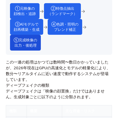
①元映像の
②特徴点抽出
→
→
顔検出・追跡
（ランドマーク）
③AIモデルで
④色調・照明の
→
→
顔再構築・生成
ブレンド補正
⑤完成映像の
出力・後処理
この一連の処理はかつては数時間〜数日かかっていました
が、2026年現在はGPUの高速化とモデルの軽量化により、
数分〜リアルタイムに近い速度で動作するシステムが登場
しています。
ディープフェイクの種類
ディープフェイクは「映像の顔置換」だけではありませ
ん。生成対象ごとに以下のように分類されます。
種類
概要
主な用途・リスク