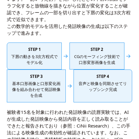
ラフ化すると放物線を描きながら位置が変化することが確
認でき、フレームの一部を切り出すと下唇の変化は3次方程
式で近似できます。
この数学的モデルを活用した発話映像の生成は以下のステ
ップで進みます。
STEP 1
STEP 2
→
→
下唇の動きを3次方程式で
CGのモーフィング技術で
モデル化
口形変形画像を生成
STEP 3
STEP 4
基本口形画像と口形変化画
音声と映像を同期させてリ
→
像を組み合わせて発話映像
ップシンク完成
を合成
被験者15名を対象に行われた発話映像の読唇実験では、AI
が生成した発話映像から発話内容を正しく読み取ることが
できたと報告されており（参照：
CiNii Research
）、この手
法による映像生成の有効性が確認されています。なお、こ