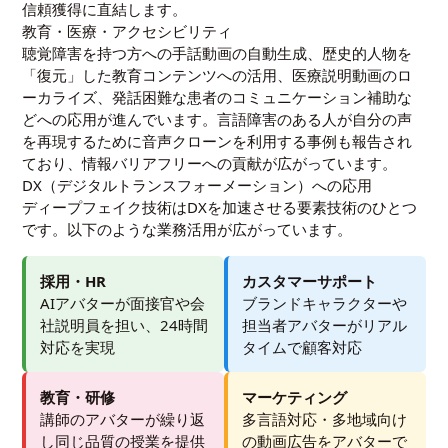
信頼獲得に直結します。
教育・医療・アクセシビリティ
聴覚障害を持つ方への手話動画の自動生成、歴史的人物を
「復元」した教育コンテンツへの活用、医療説明動画のロ
ーカライズ、発話困難な患者のコミュニケーション補助な
どへの応用が進んでいます。言語障害のある人が自分の声
を再現するために音声クローンを利用する事例も報告され
ており、情報バリアフリーへの貢献が広がっています。
DX（デジタルトランスフォーメーション）への応用
ディープフェイク技術はDXを加速させる要素技術のひとつ
です。以下のような業務活用が広がっています。
採用・HR
カスタマーサポート
AIアバターが面接官や会
ブランドキャラクターや
社説明員を担い、24時間
担当者アバターがリアル
対応を実現
タイムで顧客対応
教育・研修
マーケティング
講師のアバターが繰り返
多言語対応・多地域向け
し同じ品質の授業を提供
の動画広告をアバターで