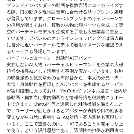
ブランドアンバサダーの動画を複数言語にローカライズす
る際、口の動きを現地語音声に合わせるリップシンク処理
が普及しています。グローバルブランドのキャンペーンで
の採用が増えており、複数の人物の顔パーツを合成して架
空のバーチャルモデルを生成する手法も広告業界に普及し
ています。アパレルのオンラインショッピングでは購入前
に自分に近いバーチャルモデルで着用イメージを確認でき
るサービスも登場しています。
バーチャルヒューマン・対話型AIアバター
実在しないAI人物（バーチャルヒューマン）を企業の広報
担当や接客AIとして活用する事例が広がっています。数秒
の映像撮影と数文章分の音声録音から、本人の外見・声・
表情・身体動作を再現したAIアバターを生成するサービス
が実用段階に入っており、YouTubeチャンネル運営・社内研
修動画・顧客向け案内動画など情報発信を継続的にサポー
トできます。ChatGPT等と連携した対話機能を備えること
で、ユーザーが話しかけるとアバターが表情や口の動きを
変えながら自然に返答するFAQ対応・案内業務も実現して
います。ここで重要なのは、「AIであることを開示した上
で使う」という設計思想であり、透明性の担保が利用者の