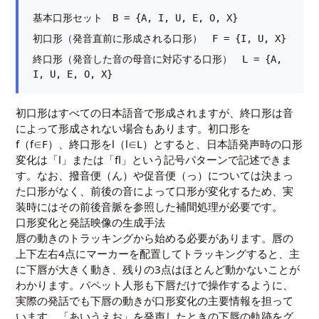
基本口形セット B = {A, I, U, E, O, X}
初口形（発音直前に形成される口形） F = {I, U, X}
終口形（発音した音の母音に対応する口形） L = {A,
I, U, E, O, X}
初口形はすべての日本語音で形成されますが、終口形は音
によって形成されない場合もあります。初口形を
f（f∈F）、終口形をl（l∈L）とすると、日本語発声時の口形
変化は「l」または「fl」という記号パターンで記述できま
す。なお、撥音便（ん）や促音便（っ）については決まっ
た口形がなく、前後の音によって口形が変化するため、実
装時にはその前後音脈を参照した補間処理が必要です。
口形変化と発話映像の生成手法
唇の動きのトラッキングから始める必要があります。唇の
上下左右4点にマーカーを配置してトラッキングすると、主
に下唇が大きく動き、残りの3点はほとんど動かないことが
わかります。パペット人形も下唇だけで操作するように、
実際の発話でも下唇の動きが口形変化の主要情報を担って
います。「あいうえお」を発声したときの下唇の軌跡をグ