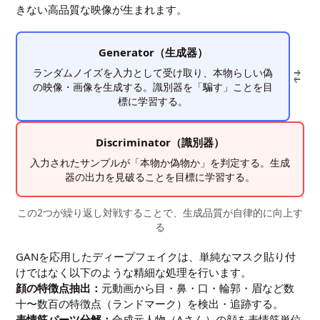
きない高品質な映像が生まれます。
Generator（生成器）
⇄
ランダムノイズを入力として受け取り、本物らしい偽
の映像・画像を生成する。識別器を「騙す」ことを目
標に学習する。
Discriminator（識別器）
入力されたサンプルが「本物か偽物か」を判定する。生成
器の出力を見破ることを目標に学習する。
この2つが繰り返し対戦することで、生成品質が自律的に向上す
る
GANを応用したディープフェイクは、単純なマスク貼り付
けではなく以下のような精細な処理を行います。
顔の特徴点抽出：
元動画から目・鼻・口・輪郭・眉など数
十〜数百の特徴点（ランドマーク）を検出・追跡する。
表情筋パーツ分解：
合成元人物（Aさん）の顔を表情筋単位