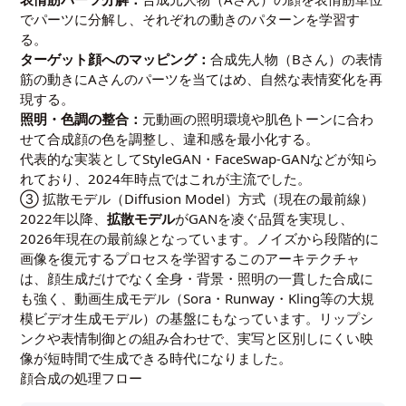
でパーツに分解し、それぞれの動きのパターンを学習す
る。
ターゲット顔へのマッピング：
合成先人物（Bさん）の表情
筋の動きにAさんのパーツを当てはめ、自然な表情変化を再
現する。
照明・色調の整合：
元動画の照明環境や肌色トーンに合わ
せて合成顔の色を調整し、違和感を最小化する。
代表的な実装としてStyleGAN・FaceSwap-GANなどが知ら
れており、2024年時点ではこれが主流でした。
③ 拡散モデル（Diffusion Model）方式（現在の最前線）
2022年以降、
拡散モデル
がGANを凌ぐ品質を実現し、
2026年現在の最前線となっています。ノイズから段階的に
画像を復元するプロセスを学習するこのアーキテクチャ
は、顔生成だけでなく全身・背景・照明の一貫した合成に
も強く、動画生成モデル（Sora・Runway・Kling等の大規
模ビデオ生成モデル）の基盤にもなっています。リップシ
ンクや表情制御との組み合わせで、実写と区別しにくい映
像が短時間で生成できる時代になりました。
顔合成の処理フロー