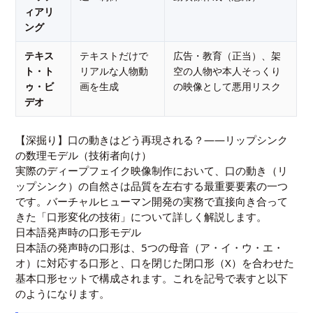
ィアリ
ング
テキス
テキストだけで
広告・教育（正当）、架
ト・ト
リアルな人物動
空の人物や本人そっくり
ゥ・ビ
画を生成
の映像として悪用リスク
デオ
【深掘り】口の動きはどう再現される？——リップシンク
の数理モデル（技術者向け）
実際のディープフェイク映像制作において、口の動き（リ
ップシンク）の自然さは品質を左右する最重要要素の一つ
です。バーチャルヒューマン開発の実務で直接向き合って
きた「口形変化の技術」について詳しく解説します。
日本語発声時の口形モデル
日本語の発声時の口形は、5つの母音（ア・イ・ウ・エ・
オ）に対応する口形と、口を閉じた閉口形（X）を合わせた
基本口形セットで構成されます。これを記号で表すと以下
のようになります。