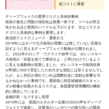
低コストに量産
ディープフェイクの悪用リスクと具体的事例
技術の進化と問題の深刻化は表裏一体です。ツールが民主
化されるほど悪用のハードルも下がります。主なリスクカ
テゴリと具体的な事例を整理します。
政治的フェイクニュース・選挙介入
2018年にはオバマ元大統領が実際には発していない言葉を
話すように見えるディープフェイク動画が公開されまし
た。2022年のロシア・ウクライナ紛争では、ゼレンスキー
大統領が「武器を捨てて降伏せよ」と呼びかけているよう
に見える偽動画が拡散しました。ゼレンスキー大統領自身
が即座にSNSで否定したため大きな混乱には至りませんでし
たが、もし対応が遅れていれば国際社会に深刻な影響を与
えかねなかった事例です。選挙前に特定候補者のスキャン
ダル映像が拡散されるリスクは、各国選挙管理機関が継続
的に懸念しています。
金融詐欺・なりすまし犯罪
2019年には、英国のエネルギー企業のCEOの声をディープ
フェイクで偽装し、従業員がハンガリーの取引先への緊急