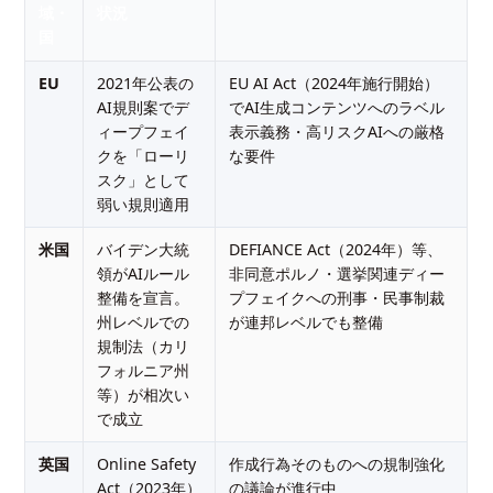
域・
状況
国
EU
2021年公表の
EU AI Act（2024年施行開始）
AI規則案でデ
でAI生成コンテンツへのラベル
ィープフェイ
表示義務・高リスクAIへの厳格
クを「ローリ
な要件
スク」として
弱い規則適用
米国
バイデン大統
DEFIANCE Act（2024年）等、
領がAIルール
非同意ポルノ・選挙関連ディー
整備を宣言。
プフェイクへの刑事・民事制裁
州レベルでの
が連邦レベルでも整備
規制法（カリ
フォルニア州
等）が相次い
で成立
英国
Online Safety
作成行為そのものへの規制強化
Act（2023年）
の議論が進行中