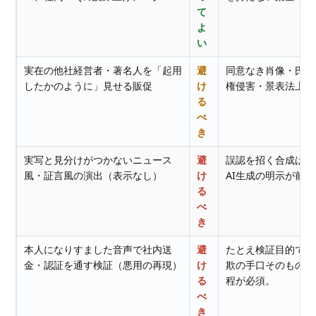
て
よ
い
実在の他社経営者・著名人を「起用
避
同意なき肖像・氏名
したかのように」見せる販促
け
権侵害・景表法上の
る
べ
き
実写と見分けがつかないニュース
避
誤認を招く合成は信
風・証言風の演出（表示なし）
け
AI生成の明示が前提
る
べ
き
本人になりすました音声で社内送
避
たとえ検証目的でも
金・認証を通す検証（悪用の再現）
け
欺の手口そのもの。
る
程が必須。
べ
き