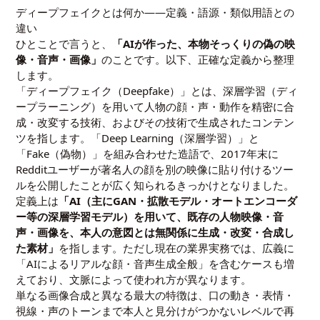
ディープフェイクとは何か――定義・語源・類似用語との
違い
ひとことで言うと、
「AIが作った、本物そっくりの偽の映
像・音声・画像」
のことです。以下、正確な定義から整理
します。
「ディープフェイク（Deepfake）」とは、深層学習（ディ
ープラーニング）を用いて人物の顔・声・動作を精密に合
成・改変する技術、およびその技術で生成されたコンテン
ツを指します。「Deep Learning（深層学習）」と
「Fake（偽物）」を組み合わせた造語で、2017年末に
Redditユーザーが著名人の顔を別の映像に貼り付けるツー
ルを公開したことが広く知られるきっかけとなりました。
定義上は
「AI（主にGAN・拡散モデル・オートエンコーダ
ー等の深層学習モデル）を用いて、既存の人物映像・音
声・画像を、本人の意図とは無関係に生成・改変・合成し
た素材」
を指します。ただし現在の業界実務では、広義に
「AIによるリアルな顔・音声生成全般」を含むケースも増
えており、文脈によって使われ方が異なります。
単なる画像合成と異なる最大の特徴は、口の動き・表情・
視線・声のトーンまで本人と見分けがつかないレベルで再