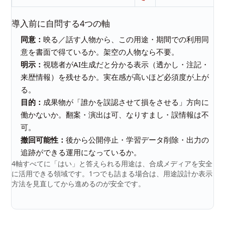
導入前に自問する4つの軸
同意：
映る／話す人物から、この用途・期間での利用同
意を書面で得ているか。架空の人物なら不要。
明示：
視聴者がAI生成だと分かる表示（透かし・注記・
来歴情報）を残せるか。実在感が高いほど必須度が上が
る。
目的：
成果物が「誰かを誤認させて損をさせる」方向に
働かないか。翻案・演出は可、なりすまし・誤情報は不
可。
撤回可能性：
後から公開停止・学習データ削除・出力の
追跡ができる運用になっているか。
4軸すべてに「はい」と答えられる用途は、合成メディアを安全
に活用できる領域です。1つでも詰まる場合は、用途設計か表示
方法を見直してから進めるのが安全です。