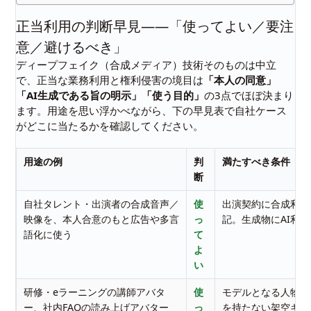
正当利用の判断早見――「使ってよい／要注
意／避けるべき」
ディープフェイク（合成メディア）技術そのものは中立
で、正当な業務利用と権利侵害の境目は
「本人の同意」
「AI生成である旨の明示」「使う目的」
の3点でほぼ決まり
ます。用途を思い浮かべながら、下の早見表で自社ケース
がどこに当たるかを確認してください。
用途の例
判
満たすべき条件
断
自社タレント・出演者の合成音声／
使
出演契約に合成利用
映像を、本人合意のもと広告や多言
っ
記。生成物にAI利
語化に使う
て
よ
い
研修・eラーニングの講師アバタ
使
モデルとなる人物の
ー、社内FAQの読み上げアバター
っ
を持たない架空キャ