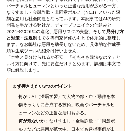
バーチャルヒューマンといった正当な活用が広がる一方、
なりすまし・金融詐欺・非同意ポルノ（NCII）といった深
刻な悪用も社会問題となっています。本記事ではAIの研究
開発を手がける弊社が、ディープフェイクの仕組みと
2024→2026年の進化、悪用リスクの実態、そして
見分け方
と対策・法規制
までを専門家監修のもとで体系的に整理し
ます。なお弊社は悪用を助長しないため、具体的な作成手
順や生成ツールの紹介は行いません。
「本物と見分けられるか不安」「そもそも違法なの？」と
いう方に向けて、先に要点だけまとめます。詳細は本文で
順に解説します。
まず押さえたい3つのポイント
何か
：AI（深層学習）で人物の顔・声・動作を本
物そっくりに合成する技術。映画やバーチャルヒ
ューマンなどの正当な活用もある。
何が危ないか
：なりすまし・金融詐欺・非同意ポ
ルノなどの悪用が拡大中。日本でも
逮捕事例
が出