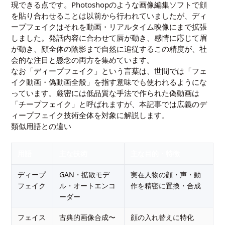
現できる点です。Photoshopのような画像編集ソフトで顔
を貼り合わせることは以前から行われていましたが、ディ
ープフェイクはそれを動画・リアルタイム映像にまで拡張
しました。発話内容に合わせて唇が動き、感情に応じて眉
が動き、顔全体の陰影まで自然に追従するこの精度が、社
会的な注目と懸念の両方を集めています。
なお「ディープフェイク」という言葉は、世間では「フェ
イク動画・偽動画全般」を指す意味でも使われるようにな
っています。厳密には低品質な手法で作られた偽動画は
「チープフェイク」と呼ばれますが、本記事では広義のデ
ィープフェイク技術全体を対象に解説します。
類似用語との違い
用語
主な技術
主な目的・特徴
ディープ
GAN・拡散モデ
実在人物の顔・声・動
フェイク
ル・オートエンコ
作を精密に置換・合成
ーダー
フェイス
古典的画像合成〜
顔の入れ替えに特化