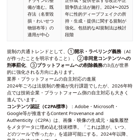
ドラインの整
正作成・提供を禁ずる改正不正
備が進む。既
競争防止法が施行。2024〜2025
存法（名誉毀
年に性的ディープフェイクの所
損・わいせつ
持・生成・提供に関する規制が
物頒布等）の
強化。包括的なAI規制法は検討
適用が中心
段階
規制の共通トレンドとして、①
開示・ラベリング義務
（AI
が作ったことを明示すること）、②
非同意コンテンツへの
刑事罰化
、③
プラットフォームへの削除義務
の3点が世界
的に強化される方向にあります。
業界・プラットフォームの自主対応の進展
2024年ごろは法規制の整備が先行課題でしたが、2026年時
点では技術企業・プラットフォーム側の自主対応も大きく
進んでいます。
コンテンツ認証（C2PA標準）
：Adobe・Microsoft・
Google等が推進するContent Provenance and
Authenticity（C2PA）は、画像・映像の生成元・編集履歴
をメタデータに埋め込む技術標準。「これは誰が、いつ、
どのツールで作ったか」を追跡可能にする。2024年以降、