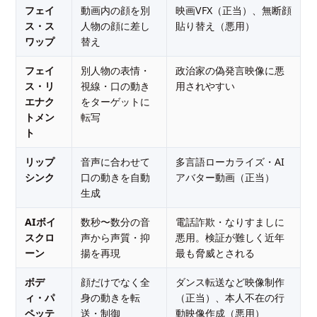
フェイ
動画内の顔を別
映画VFX（正当）、無断顔
ス・ス
人物の顔に差し
貼り替え（悪用）
ワップ
替え
フェイ
別人物の表情・
政治家の偽発言映像に悪
ス・リ
視線・口の動き
用されやすい
エナク
をターゲットに
トメン
転写
ト
リップ
音声に合わせて
多言語ローカライズ・AI
シンク
口の動きを自動
アバター動画（正当）
生成
AIボイ
数秒〜数分の音
電話詐欺・なりすましに
スクロ
声から声質・抑
悪用。検証が難しく近年
ーン
揚を再現
最も脅威とされる
ボデ
顔だけでなく全
ダンス転送など映像制作
ィ・パ
身の動きを転
（正当）、本人不在の行
ペッテ
送・制御
動映像作成（悪用）