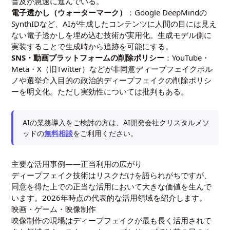
普及が急速に進んでいる。
電子透かし（ウォーターマーク）
：Google DeepMindの
SynthIDなど、AIが生成したコンテンツに人間の目には見え
ない電子透かしを埋め込む技術が実用化。生成モデル側に
実装することで生成時から追跡を可能にする。
SNS・動画プラットフォームの削除ポリシー
：YouTube・
Meta・X（旧Twitter）などが非同意ディープフェイクポル
ノや選挙介入目的の政治的ディープフェイクの削除ポリシ
ーを明文化。ただし実効性については批判もある。
AIの業務導入をご検討の方は、AI開発会社クリスタルメソ
ッドの
無料相談
をご利用ください。
主要な活用事例――正当利用の広がり
ディープフェイク技術はリスクだけを語られがちですが、
同意を得た上での正当な活用において大きな価値を生んで
います。2026年時点の代表的な活用領域を紹介します。
映画・ゲーム・映像制作
映像制作の現場はディープフェイクが最も長く活用されて