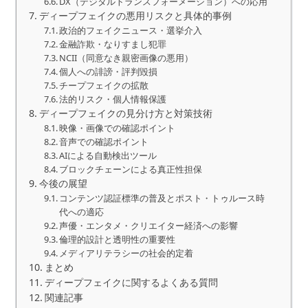
DX（デジタルトランスフォーメーション）への応用
ディープフェイクの悪用リスクと具体的事例
政治的フェイクニュース・選挙介入
金融詐欺・なりすまし犯罪
NCII（同意なき親密画像の悪用）
個人への誹謗・評判毀損
チープフェイクの拡散
法的リスク・個人情報保護
ディープフェイクの見分け方と対策技術
映像・画像での確認ポイント
音声での確認ポイント
AIによる自動検出ツール
ブロックチェーンによる真正性担保
今後の展望
コンテンツ認証標準の普及とポスト・トゥルース時
代への適応
声優・エンタメ・クリエイター経済への影響
倫理的設計と透明性の重要性
メディアリテラシーの社会的定着
まとめ
ディープフェイクに関するよくある質問
関連記事