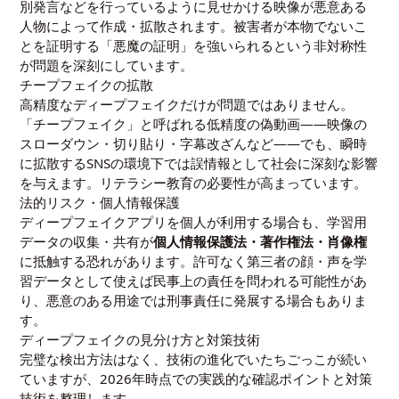
別発言などを行っているように見せかける映像が悪意ある
人物によって作成・拡散されます。被害者が本物でないこ
とを証明する「悪魔の証明」を強いられるという非対称性
が問題を深刻にしています。
チープフェイクの拡散
高精度なディープフェイクだけが問題ではありません。
「チープフェイク」と呼ばれる低精度の偽動画——映像の
スローダウン・切り貼り・字幕改ざんなど——でも、瞬時
に拡散するSNSの環境下では誤情報として社会に深刻な影響
を与えます。リテラシー教育の必要性が高まっています。
法的リスク・個人情報保護
ディープフェイクアプリを個人が利用する場合も、学習用
データの収集・共有が
個人情報保護法・著作権法・肖像権
に抵触する恐れがあります。許可なく第三者の顔・声を学
習データとして使えば民事上の責任を問われる可能性があ
り、悪意のある用途では刑事責任に発展する場合もありま
す。
ディープフェイクの見分け方と対策技術
完璧な検出方法はなく、技術の進化でいたちごっこが続い
ていますが、2026年時点での実践的な確認ポイントと対策
技術を整理します。