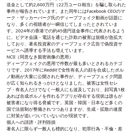
送金として約2,600万円（22万ユーロ相当）を騙し取られた
事件が報告されています。また同年にはFacebook CEOのマ
ーク・ザッカーバーグ氏のディープフェイク動画が話題に
なり、多くの視聴者が一瞬信じてしまったとされていま
す。2024年の香港での約45億円送金事件に代表されるよう
に、ビデオ会議・電話を通じた詐欺の被害は規模が急拡大
しており、著名投資家のディープフェイク広告で偽投資サ
ービスへ誘導する手法も増えています。
NCII（同意なき親密画像の悪用）
ディープフェイクの悪用で件数が最も多いとされるカテゴ
リです。2017年にRedditで女性有名人の顔を合成したポル
ノ動画が大量に公開された事件が、ディープフェイク問題
が広く知られるきっかけとなりました。被害は女性セレ
ブ・有名人だけでなく一般人にも波及しており、顔写真1枚
あれば合成ポルノを作れるアプリが存在する現状は誰もが
被害者になり得る脅威です。英国・韓国・日本など多くの
国で法規制が整備されつつありますが、生成・拡散の速度
に対策が追いついていないのが現状です。
個人への誹謗・評判毀損
著名人に限らず一般人も標的になり、犯罪行為・不倫・差