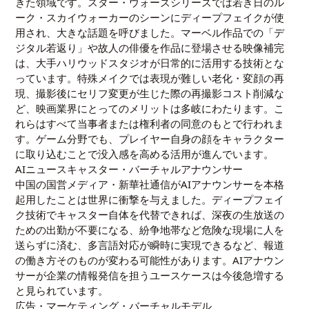
きた領域です。スター・ウォーズシリーズでは若き日のル
ーク・スカイウォーカーのシーンにディープフェイクが使
用され、大きな話題を呼びました。マーベル作品での「デ
ジタル若返り」や故人の俳優を作品に登場させる映像補完
は、大手ハリウッドスタジオが日常的に活用する技術とな
っています。特殊メイクでは表現が難しい老化・変顔の再
現、撮影後にセリフ変更が生じた際の再撮影コスト削減な
ど、映画業界にとってのメリットは多岐にわたります。こ
れらはすべて当事者または権利者の同意のもとで行われま
す。ゲーム分野でも、プレイヤー自身の顔をキャラクター
に取り込むことで没入感を高める活用が進んでいます。
AIニュースキャスター・バーチャルアナウンサー
中国の国営メディア・新華社通信がAIアナウンサーを本格
起用したことは世界に衝撃を与えました。ディープフェイ
ク技術でキャスター自体を代替できれば、深夜の生放送の
ための出勤が不要になる、紛争地帯など危険な現場に人を
送らずに済む、多言語対応が瞬時に実現できるなど、報道
の働き方そのものが変わる可能性があります。AIアナウン
サーが企業の情報発信を担うユースケースは今後急増する
と見られています。
広告・マーケティング・バーチャルモデル