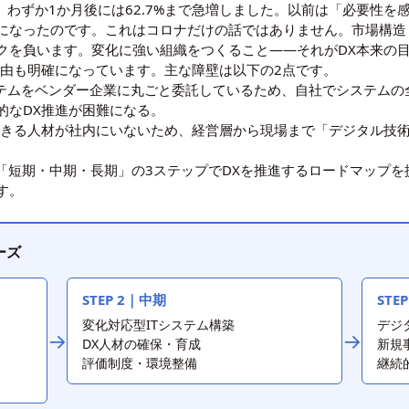
が、わずか1か月後には62.7%まで急増しました。以前は「必要性
になったのです。これはコロナだけの話ではありません。市場構造
クを負います。変化に強い組織をつくること——それがDX本来の
理由も明確になっています。主な障壁は以下の2点です。
ステムをベンダー企業に丸ごと委託しているため、自社でシステム
的なDX推進が困難になる。
できる人材が社内にいないため、経営層から現場まで「デジタル技
は「短期・中期・長期」の3ステップでDXを推進するロードマップ
す。
ーズ
STEP 2｜中期
STE
変化対応型ITシステム構築
デジ
→
→
DX人材の確保・育成
新規
評価制度・環境整備
継続