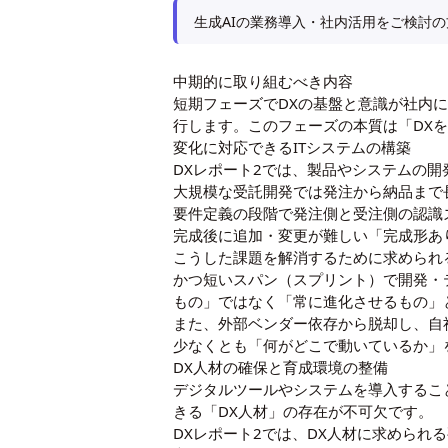
生成AIの業務導入・社内活用をご検討の
中期的に取り組むべき内容
短期フェーズでDXの基盤と意識が社内
行します。このフェーズの本質は「DX
変化に対応できるITシステムの構築
DXレポート2では、製品やシステムの
大規模な受託開発では発注から納品まで
要件定義の段階で発注側と受注側の認識
完成後に追加・変更が難しい「完成形あ
こうした課題を解消するために求められ
かつ短いスパン（スプリント）で開発・
もの」ではなく「常に進化させるもの」
また、外部ベンダー依存から脱却し、自
少なくとも「何がどこで動いているか」
DX人材の確保と育成環境の整備
デジタルツールやシステムを導入するこ
きる「DX人材」の存在が不可欠です。
DXレポート2では、DX人材に求められ