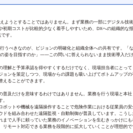
変えようとすることではありません。まず業務の一部にデジタル技
や初期コストが比較的少なく着手しやすいため、DXへの組織的な
点です。
に行うべきなのが、ビジョンの明確化と組織全体への共有です。「な
業の姿を目指すのか」——この問いに答えられないまま技術導入だ
の理解と予算承認を得やすくするだけでなく、現場担当者にとって
ジョンを策定しつつ、現場からの課題も吸い上げてボトムアップの
整えることができます。
の普及だけを意味するわけではありません。業務を行う現場と本社
す。
ロボットや機械を遠隔操作することで危険作業における従業員の安
ウドを組み合わせた遠隔監視・自動制御が普及しています。こうし
れまで人手に頼っていた業務のイノベーションを生むきっかけにも
、リモート対応できる業務を段階的に拡大していくことが理想的で