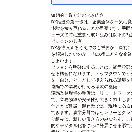
短期的に取り組むべき内容
DX推進の第一歩は、企業全体を一気に
体験を積み重ねることが重要です。手間
ェーズで特に重要な取り組みは以下の3
ビジョンの共有
DXを導入するうえで最も重要かつ最初
を解決したいのか」「DX後にどんな企
しまいます。
ビジョンを明確にすることは、経営幹部
せる機会になります。トップダウンでビ
を「自分ごと」として捉えられる環境を
遠隔での業務が行える環境の整備
遠隔業務環境の整備は、リモートワーク
で、業務効率や安全性が大きく向上しま
たとえば建設・製造業では、現地にある
できます。農業分野ではセンサーとクラ
り組みは、新しい働き方のみならず、こ
的なデジタル化をさらに発展させる形で
業務プロセスの再設計