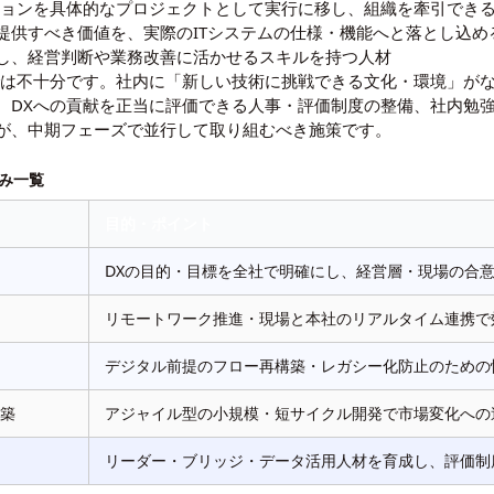
ジョンを具体的なプロジェクトとして実行に移し、組織を牽引でき
提供すべき価値を、実際のITシステムの仕様・機能へと落とし込め
し、経営判断や業務改善に活かせるスキルを持つ人材
では不十分です。社内に「新しい技術に挑戦できる文化・環境」が
、DXへの貢献を正当に評価できる人事・評価制度の整備、社内勉
が、中期フェーズで並行して取り組むべき施策です。
み一覧
目的・ポイント
DXの目的・目標を全社で明確にし、経営層・現場の合
リモートワーク推進・現場と本社のリアルタイム連携で
デジタル前提のフロー再構築・レガシー化防止のための
構築
アジャイル型の小規模・短サイクル開発で市場変化への
リーダー・ブリッジ・データ活用人材を育成し、評価制