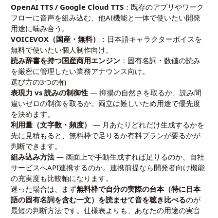
OpenAI TTS / Google Cloud TTS
：既存のアプリやワーク
フローに音声を組み込む、他AI機能と一体で使いたい開発
用途に噛み合う。
VOICEVOX（国産・無料）
：日本語キャラクターボイスを
無料で使いたい個人制作向け。
読み辞書を持つ国産商用エンジン
：固有名詞・数値の読み
を厳密に管理したい業務アナウンス向け。
選び方の3つの軸
表現力 vs 読みの制御性
— 抑揚の自然さを取るか、読み間
違いゼロの制御を取るか。両立は難しいため用途で優先度
を決めます。
利用量（文字数・頻度）
— 月あたりどれだけ生成するかを
先に見積もると、無料枠で足りるか有料プランが要るかが
判断できます。
組み込み方法
— 画面上で手動生成すれば足りるのか、自社
サービスへAPI連携するのか。連携前提なら開発者向け機能
の充実度も比較軸になります。
迷った場合は、まず
無料枠で自分の実際の台本（特に日本
語の固有名詞を含む一文）を読ませて音を聴き比べる
のが
最短の判断方法です。仕様表よりも、あなたの用途の実音