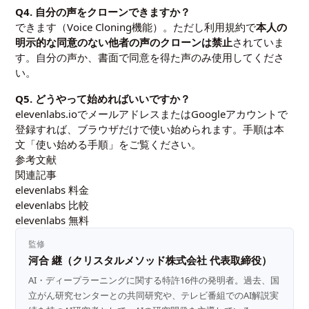
Q4. 自分の声をクローンできますか？
できます（Voice Cloning機能）。ただし利用規約で
本人の
明示的な同意のない他者の声のクローンは禁止
されていま
す。自分の声か、書面で同意を得た声のみ使用してくださ
い。
Q5. どうやって始めればいいですか？
elevenlabs.ioでメールアドレスまたはGoogleアカウントで
登録すれば、ブラウザだけで使い始められます。手順は本
文「使い始める手順」をご覧ください。
参考文献
関連記事
elevenlabs 料金
elevenlabs 比較
elevenlabs 無料
監修
河合 継（クリスタルメソッド株式会社 代表取締役）
AI・ディープラーニングに関する特許16件の発明者。過去、国
立がん研究センターとの共同研究や、テレビ番組でのAI解説実