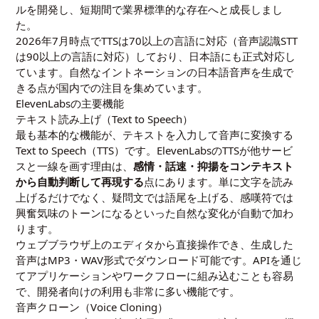
ルを開発し、短期間で業界標準的な存在へと成長しまし
た。
2026年7月時点でTTSは70以上の言語に対応（音声認識STT
は90以上の言語に対応）しており、日本語にも正式対応し
ています。自然なイントネーションの日本語音声を生成で
きる点が国内での注目を集めています。
ElevenLabsの主要機能
テキスト読み上げ（Text to Speech）
最も基本的な機能が、テキストを入力して音声に変換する
Text to Speech（TTS）です。ElevenLabsのTTSが他サービ
スと一線を画す理由は、
感情・話速・抑揚をコンテキスト
から自動判断して再現する
点にあります。単に文字を読み
上げるだけでなく、疑問文では語尾を上げる、感嘆符では
興奮気味のトーンになるといった自然な変化が自動で加わ
ります。
ウェブブラウザ上のエディタから直接操作でき、生成した
音声はMP3・WAV形式でダウンロード可能です。APIを通じ
てアプリケーションやワークフローに組み込むことも容易
で、開発者向けの利用も非常に多い機能です。
音声クローン（Voice Cloning）