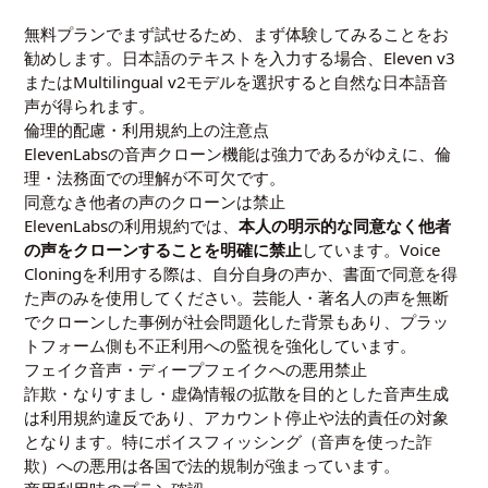
無料プランでまず試せるため、まず体験してみることをお
勧めします。日本語のテキストを入力する場合、Eleven v3
またはMultilingual v2モデルを選択すると自然な日本語音
声が得られます。
倫理的配慮・利用規約上の注意点
ElevenLabsの音声クローン機能は強力であるがゆえに、倫
理・法務面での理解が不可欠です。
同意なき他者の声のクローンは禁止
ElevenLabsの利用規約では、
本人の明示的な同意なく他者
の声をクローンすることを明確に禁止
しています。Voice
Cloningを利用する際は、自分自身の声か、書面で同意を得
た声のみを使用してください。芸能人・著名人の声を無断
でクローンした事例が社会問題化した背景もあり、プラッ
トフォーム側も不正利用への監視を強化しています。
フェイク音声・ディープフェイクへの悪用禁止
詐欺・なりすまし・虚偽情報の拡散を目的とした音声生成
は利用規約違反であり、アカウント停止や法的責任の対象
となります。特にボイスフィッシング（音声を使った詐
欺）への悪用は各国で法的規制が強まっています。