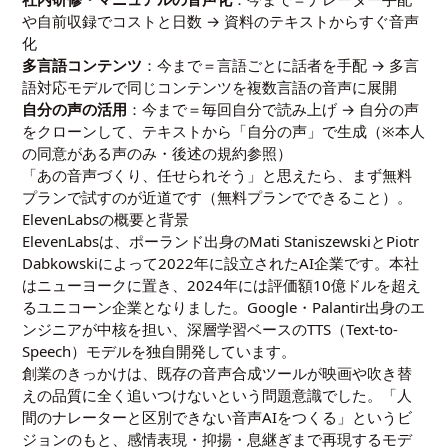
や自前収録でコストと日数 → 資料のテキストからすぐ音声
化
多言語コンテンツ
：今まで＝言語ごとに話者を手配 → 多言
語対応モデルで同じコンテンツを複数言語の音声に展開
自分の声の活用
：今まで＝毎回自分で読み上げ → 自分の声
をクローンして、テキストから「自分の声」で生成（※本人
の同意がある声のみ・後述の規約参照）
「あの音声づくり、任せられそう」と思えたら、まず無料
プランで試すのが近道です（
無料プランでできること
）。
ElevenLabsの概要と背景
ElevenLabsは、ポーランド出身のMati StaniszewskiとPiotr
Dabkowskiによって2022年に設立されたAI企業です。本社
はニューヨークに置き、2024年には評価額10億ドルを超え
るユニコーン企業となりました。Google・Palantir出身のエ
ンジニアが中核を担い、深層学習ベースのTTS（Text-to-
Speech）モデルを独自開発しています。
創業のきっかけは、既存の音声合成ツールが映画や吹き替
えの品質に全く追いつけないという問題意識でした。「人
間のナレーターと区別できない音声AIをつくる」というビ
ジョンのもと、感情表現・抑揚・息継ぎまで再現するモデ