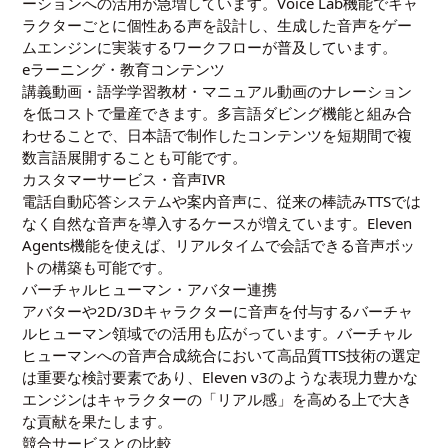
ーションへの活用が急増しています。Voice Lab機能でキャ
ラクターごとに個性ある声を設計し、生成した音声をゲー
ムエンジンに実装するワークフローが普及しています。
eラーニング・教育コンテンツ
講義動画・語学学習教材・マニュアル動画のナレーション
を低コストで量産できます。多言語ダビング機能と組み合
わせることで、日本語で制作したコンテンツを短期間で複
数言語展開することも可能です。
カスタマーサービス・音声IVR
電話自動応答システムや案内音声に、従来の棒読みTTSでは
なく自然な音声を導入するケースが増えています。Eleven
Agents機能を使えば、リアルタイムで会話できる音声ボッ
トの構築も可能です。
バーチャルヒューマン・アバター連携
アバターや2D/3Dキャラクターに音声を付与するバーチャ
ルヒューマン領域での活用も広がっています。バーチャル
ヒューマンへの音声合成統合において高品質TTS技術の選定
は重要な検討要素であり、Eleven v3のような表現力豊かな
エンジンはキャラクターの「リアル感」を高める上で大き
な貢献を果たします。
競合サービスとの比較