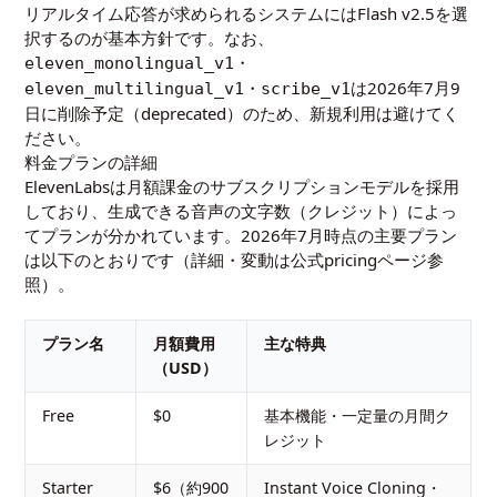
リアルタイム応答が求められるシステムにはFlash v2.5を選
択するのが基本方針です。なお、
・
eleven_monolingual_v1
・
は2026年7月9
eleven_multilingual_v1
scribe_v1
日に削除予定（deprecated）のため、新規利用は避けてく
ださい。
料金プランの詳細
ElevenLabsは月額課金のサブスクリプションモデルを採用
しており、生成できる音声の文字数（クレジット）によっ
てプランが分かれています。2026年7月時点の主要プラン
は以下のとおりです（詳細・変動は
公式pricingページ
参
照）。
プラン名
月額費用
主な特典
（USD）
Free
$0
基本機能・一定量の月間ク
レジット
Starter
$6（約900
Instant Voice Cloning・