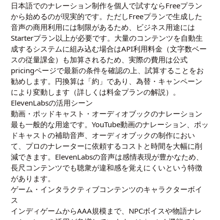
日本語でのナレーション制作を個人で試すならFreeプラン
から始めるのが現実的です。ただしFreeプランで生成した
音声の商用利用には制限があるため、ビジネス用途には
Starterプラン以上が必要です。大量のコンテンツを自動生
成するシステムに組み込む場合はAPI利用料金（文字数ベー
スの従量課金）も加算されるため、実際の費用は公式
pricingページで最新の条件を確認の上、試算することをお
勧めします。円換算は「約」であり、為替・キャンペーン
により変動します（詳しくは
料金プランの解説
）。
ElevenLabsの活用シーン
動画・ポッドキャスト・オーディオブックのナレーション
最も一般的な用途です。YouTube動画のナレーション、ポッ
ドキャストの補助音声、オーディオブックの制作におい
て、プロのナレーターに依頼するコストと時間を大幅に削
減できます。ElevenLabsの音声は感情表現が豊かなため、
長尺コンテンツでも聴衆が違和感を覚えにくいという特徴
があります。
ゲーム・インタラクティブコンテンツのキャラクターボイ
ス
インディゲームからAAA規模まで、NPCボイスや物語ナレ