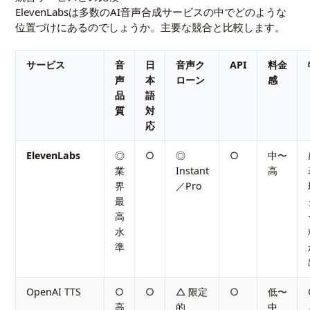
ElevenLabsは多数のAI音声合成サービスの中でどのような
位置づけにあるのでしょうか。主要な競合と比較します。
サービス
音
日
音声ク
API
料金
声
本
ローン
感
品
語
質
対
応
ElevenLabs
◎
○
◎
○
中〜
業
Instant
高
界
／Pro
最
高
水
準
OpenAI TTS
○
○
△ 限定
○
低〜
高
的
中