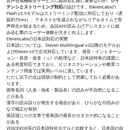
音声合成機能をサービスに組み込む際に重要なのが、
レイ
テンシとストリーミング対応
の設計です。ElevenLabsの
Flash v2.5モデルはストリーミング配信に対応しており（遅
延約75ms）、テキストが生成されながらリアルタイムで音
声再生が始まるため、会話AIや読み上げアシスタントに組
み込む際のユーザー体験が大きく向上します。
ElevenLabsの日本語対応の実際
日本語については、Eleven Multilingual v2以降のモデルお
よびEleven v3で正式対応しています。発音・イントネーシ
ョン・長音・促音（っ）の処理など、日本語特有の課題に
ある程度対応できており、ビジネスナレーションや教育コ
ンテンツ用途では実用レベルに達しています。
ただし以下の点は現状の制約として把握しておく必要があ
ります。
固有名詞（人名・地名・製品名）の読みが不自然になるこ
とがある
漢字の読み誤りが発生する場合があり、ひらがなや読みが
なで補正が有効
英語混じりの文章で英単語の発音がカタカナ的になること
がある
VOICEVOX等の日本語特化モデルと比較すると、日本語の自