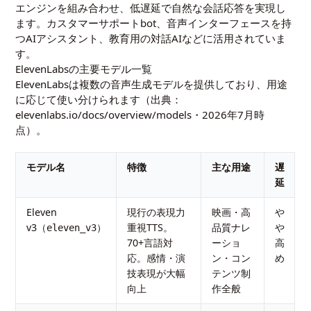
エンジンを組み合わせ、低遅延で自然な会話応答を実現し
ます。カスタマーサポートbot、音声インターフェースを持
つAIアシスタント、教育用の対話AIなどに活用されていま
す。
ElevenLabsの主要モデル一覧
ElevenLabsは複数の音声生成モデルを提供しており、用途
に応じて使い分けられます（出典：
elevenlabs.io/docs/overview/models
・2026年7月時
点）。
モデル名
特徴
主な用途
遅
延
Eleven
現行の表現力
映画・高
や
v3（
）
重視TTS。
品質ナレ
や
eleven_v3
70+言語対
ーショ
高
応。感情・演
ン・コン
め
技表現が大幅
テンツ制
向上
作全般