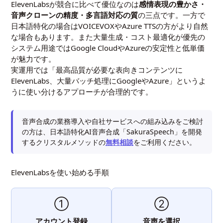
ElevenLabsが競合に比べて優位なのは
感情表現の豊かさ・
音声クローンの精度・多言語対応の質
の三点です。一方で
日本語特化の場合はVOICEVOXやAzure TTSの方がより自然
な場合もあります。また大量生成・コスト最適化が優先の
システム用途ではGoogle CloudやAzureの安定性と低単価
が魅力です。
実運用では「最高品質が必要な表向きコンテンツに
ElevenLabs、大量バッチ処理にGoogleやAzure」というよ
うに使い分けるアプローチが合理的です。
音声合成の業務導入や自社サービスへの組み込みをご検討
の方は、日本語特化AI音声合成「SakuraSpeech」を開発
するクリスタルメソッドの
無料相談
をご利用ください。
ElevenLabsを使い始める手順
①
②
アカウント登録
音声を選択