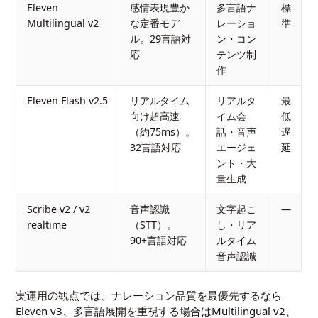
Eleven
感情表現豊か
多言語ナ
標
Multilingual v2
な定番モデ
レーショ
準
ル。29言語対
ン・コン
応
テンツ制
作
Eleven Flash v2.5
リアルタイム
リアルタ
最
向け超高速
イム会
低
（約75ms）。
話・音声
遅
32言語対応
エージェ
延
ント・大
量生成
Scribe v2 / v2
音声認識
文字起こ
—
realtime
（STT）。
し・リア
90+言語対応
ルタイム
音声認識
実運用の観点では、ナレーション品質を最優先するなら
Eleven v3、多言語展開を重視する場合はMultilingual v2、