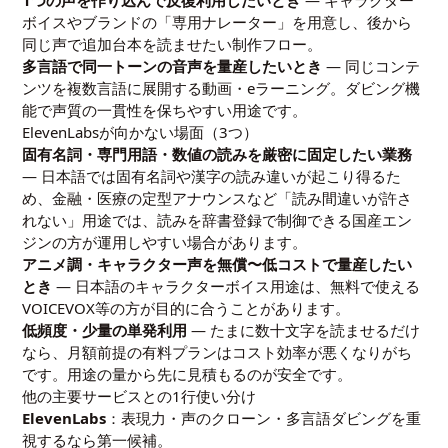
1つの声を作り込んで反復利用したいとき
— キャラクター
ボイスやブランドの「専用ナレーター」を用意し、後から
同じ声で追加台本を読ませたい制作フロー。
多言語で同一トーンの音声を量産したいとき
— 同じコンテ
ンツを複数言語に展開する動画・eラーニング。ダビング機
能で声質の一貫性を保ちやすい用途です。
ElevenLabsが向かない場面（3つ）
固有名詞・専門用語・数値の読みを厳密に固定したい業務
— 日本語では固有名詞や漢字の読み違いが起こり得るた
め、金融・医療の定型アナウンスなど「読み間違いが許さ
れない」用途では、読みを辞書登録で制御できる国産エン
ジンの方が運用しやすい場合があります。
アニメ調・キャラクター声を無償〜低コストで量産したい
とき
— 日本語のキャラクターボイス用途は、無料で使える
VOICEVOX等の方が目的に合うことがあります。
低頻度・少量の単発利用
— たまに数十文字を読ませるだけ
なら、月額前提の有料プランはコスト効率が悪くなりがち
です。用途の量から先に見積もるのが安全です。
他の主要サービスとの1行使い分け
ElevenLabs
：表現力・声のクローン・多言語ダビングを重
視するなら第一候補。