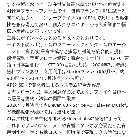
する技術において、現在世界最高水準のひとつに位置する
AI音声プラットフォームです。無料プランで手軽に試せる
間口の広さと、エンタープライズ向けAPIまで対応する拡張
性を兼ね備えており、個人クリエイターから大企業まで幅
広い用途に対応しています。
主要なポイントをまとめると以下のとおりです。
テキスト読み上げ・音声クローン・ダビング・音声エージ
ェント・音楽/効果音生成など多彩な機能を統合的に提供
感情表現・音声クローン精度で競合をリードし、TTS 70+言
語（日本語含む）・STT 90+言語に対応（2026年7月時点）
無料プランあり、商用利用はStarterプラン（$6/月〜、約
900円〜・2026年7月時点）から可能
APIとSDKで開発者によるシステム統合が容易
音声クローンには本人同意が必須であり、フェイク音声へ
の悪用は規約・法律の両面で厳禁
2026年7月時点でもEleven v3・Scribe v2・Eleven Musicな
ど機能拡張が続いており進化が速い
AI音声技術の民主化を進めるElevenLabsの登場によって、
これまでプロのナレーターや音響スタジオが必要だった音
声制作が、誰でも低コスト・短時間で実現できる時代にな