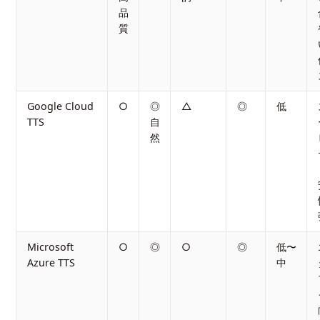
品
質
Google Cloud
○
◎
△
◎
低
TTS
自
然
Microsoft
○
◎
○
◎
低〜
Azure TTS
中