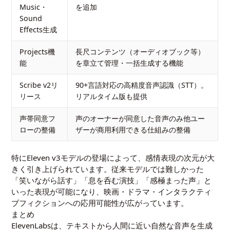
Music・
を追加
Sound
Effects生成
Projects機
長尺コンテンツ（オーディオブック等）
能
を章立て管理・一括生成する機能
Scribe v2リ
90+言語対応の高精度音声認識（STT）。
リース
リアルタイム版も提供
声帯同意フ
声のオーナーが同意した音声のみ他ユー
ローの整備
ザーが商用利用できる仕組みの整備
特にEleven v3モデルの登場によって、感情表現の次元が大
きく引き上げられています。従来モデルでは難しかった
「笑いながら話す」「息を呑む演技」「感極まった声」と
いった表現が可能になり、映画・ドラマ・インタラクティ
ブフィクションへの応用可能性が広がっています。
まとめ
ElevenLabsは、テキストから人間に近い自然な音声を生成