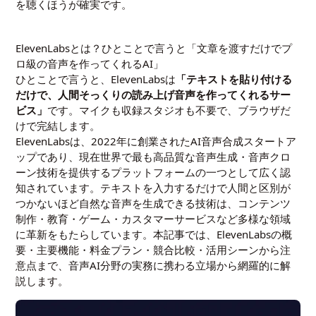
を聴くほうが確実です。
ElevenLabsとは？ひとことで言うと「文章を渡すだけでプ
ロ級の音声を作ってくれるAI」
ひとことで言うと、ElevenLabsは
「テキストを貼り付ける
だけで、人間そっくりの読み上げ音声を作ってくれるサー
ビス」
です。マイクも収録スタジオも不要で、ブラウザだ
けで完結します。
ElevenLabsは、2022年に創業されたAI音声合成スタートア
ップであり、現在世界で最も高品質な音声生成・音声クロ
ーン技術を提供するプラットフォームの一つとして広く認
知されています。テキストを入力するだけで人間と区別が
つかないほど自然な音声を生成できる技術は、コンテンツ
制作・教育・ゲーム・カスタマーサービスなど多様な領域
に革新をもたらしています。本記事では、ElevenLabsの概
要・主要機能・料金プラン・競合比較・活用シーンから注
意点まで、音声AI分野の実務に携わる立場から網羅的に解
説します。