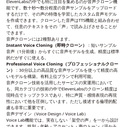
ElevenLabsの中でも特に注目を集めるのが音声クローン機
能です。数十秒〜数分程度の音声サンプルをアップロード
するだけで、その声の特徴を学習したカスタム音声モデル
を作成できます。クローンした音声はTTS機能と組み合わせ
て、任意のテキストをその「声」で読み上げさせることが
できます。
音声クローンには2種類あります。
Instant Voice Cloning（即時クローン）
：短いサンプル
音声（1分前後）からすぐに音声モデルを生成。精度は標準
的だがすぐに使える。
Professional Voice Cloning（プロフェッショナルクロー
ン）
：30分以上の高品質な音声サンプルを使って精度の高
いモデルを構築。有料上位プランで利用可能。
音声クローン技術を活用したサービスの実運用において
も、同カテゴリの技術の中でElevenLabsのクローン精度は
現時点でトップクラスであり、特に声質・感情表現の再現
性において他を圧倒しています。ただし後述する倫理的配
慮も非常に重要です。
音声デザイン（Voice Design / Voice Lab）
Voice Lab機能では、実在しない「架空の声」を一から設計
できます。性別・年齢・アクセント・声のトーン（温かみ