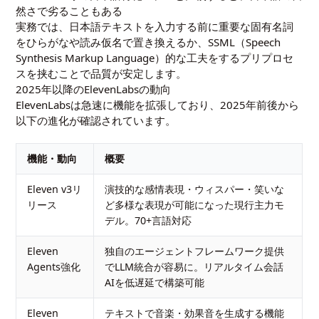
然さで劣ることもある
実務では、日本語テキストを入力する前に重要な固有名詞
をひらがなや読み仮名で置き換えるか、SSML（Speech
Synthesis Markup Language）的な工夫をするプリプロセ
スを挟むことで品質が安定します。
2025年以降のElevenLabsの動向
ElevenLabsは急速に機能を拡張しており、2025年前後から
以下の進化が確認されています。
機能・動向
概要
Eleven v3リ
演技的な感情表現・ウィスパー・笑いな
リース
ど多様な表現が可能になった現行主力モ
デル。70+言語対応
Eleven
独自のエージェントフレームワーク提供
Agents強化
でLLM統合が容易に。リアルタイム会話
AIを低遅延で構築可能
Eleven
テキストで音楽・効果音を生成する機能