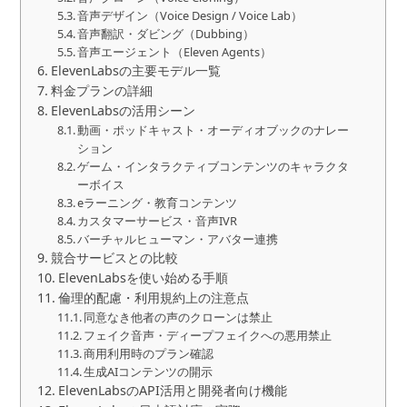
音声デザイン（Voice Design / Voice Lab）
音声翻訳・ダビング（Dubbing）
音声エージェント（Eleven Agents）
ElevenLabsの主要モデル一覧
料金プランの詳細
ElevenLabsの活用シーン
動画・ポッドキャスト・オーディオブックのナレー
ション
ゲーム・インタラクティブコンテンツのキャラクタ
ーボイス
eラーニング・教育コンテンツ
カスタマーサービス・音声IVR
バーチャルヒューマン・アバター連携
競合サービスとの比較
ElevenLabsを使い始める手順
倫理的配慮・利用規約上の注意点
同意なき他者の声のクローンは禁止
フェイク音声・ディープフェイクへの悪用禁止
商用利用時のプラン確認
生成AIコンテンツの開示
ElevenLabsのAPI活用と開発者向け機能