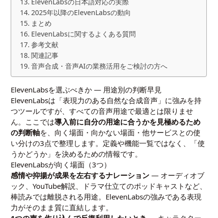
ElevenLabsの日本語対応の実際
2025年以降のElevenLabsの動向
まとめ
ElevenLabsに関するよくある質問
参考文献
関連記事
音声合成・音声AIの業務活用をご検討の方へ
ElevenLabsを選ぶべきか — 用途別の判断早見
ElevenLabsは「表現力のある自然な合成音声」に強みを持
つツールですが、すべての音声用途で最適とは限りませ
ん。ここでは
導入前に自分の用途に合うかを見極めるため
の判断軸
を、向く場面・向かない場面・他サービスとの使
い分けの3点で整理します。定義や機能一覧ではなく、「使
うかどうか」を決めるための情報です。
ElevenLabsが向く場面（3つ）
感情や抑揚が成果を左右するナレーション
— オーディオブ
ック、YouTube解説、ドラマ仕立てのポッドキャストなど、
棒読みでは離脱される用途。ElevenLabsの強みである表現
力がそのまま質に直結します。