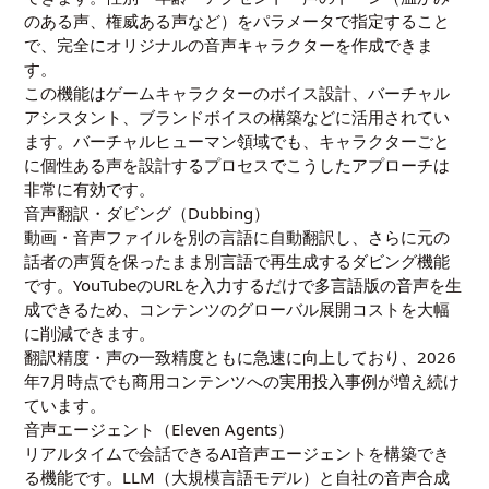
のある声、権威ある声など）をパラメータで指定すること
で、完全にオリジナルの音声キャラクターを作成できま
す。
この機能はゲームキャラクターのボイス設計、バーチャル
アシスタント、ブランドボイスの構築などに活用されてい
ます。バーチャルヒューマン領域でも、キャラクターごと
に個性ある声を設計するプロセスでこうしたアプローチは
非常に有効です。
音声翻訳・ダビング（Dubbing）
動画・音声ファイルを別の言語に自動翻訳し、さらに元の
話者の声質を保ったまま別言語で再生成するダビング機能
です。YouTubeのURLを入力するだけで多言語版の音声を生
成できるため、コンテンツのグローバル展開コストを大幅
に削減できます。
翻訳精度・声の一致精度ともに急速に向上しており、2026
年7月時点でも商用コンテンツへの実用投入事例が増え続け
ています。
音声エージェント（Eleven Agents）
リアルタイムで会話できるAI音声エージェントを構築でき
る機能です。LLM（大規模言語モデル）と自社の音声合成