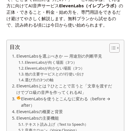
方に向けてAI音声サービス
ElevenLabs（イレブンラボ）
の
正体・できること・料金・始め方を、専門用語をできるだ
け避けてやさしく解説します。無料プランから試せるの
で、読み終わる頃には今日から使い始められます。
目次
ElevenLabsを選ぶべきか — 用途別の判断早見
ElevenLabsが向く場面（3つ）
ElevenLabsが向かない場面（3つ）
他の主要サービスとの1行使い分け
選び方の3つの軸
ElevenLabsとは？ひとことで言うと「文章を渡すだ
けでプロ級の音声を作ってくれるAI」
ElevenLabsを使うとこんなに変わる（before →
after）
ElevenLabsの概要と背景
ElevenLabsの主要機能
テキスト読み上げ（Text to Speech）
音声クローン（Voice Cloning）