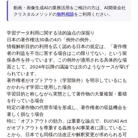
動画・画像生成AIの業務活用をご検討の方は、AI開発会社
クリスタルメソッドの
無料相談
をご利用ください。
学習データ利用に関する法的論点の深掘り
日本の著作権法30条の4の「例外の例外」
情報解析目的の利用を広く認める日本の規定は、「著作権
者の利益を不当に害する場合はこの限りでない」という留
保条件を持っています。この例外が適用される具体的な場
面として、2024年以降の議論では次のようなケースが挙げ
られています。
著作権者がオプトアウト（学習除外）を明示しているにも
かかわらず学習に使用した場合
学習目的と称しながら実態として著作物の大量複製・蓄積
を行っている場合
特定の著作物の代替市場を形成し、著作権者の収益機会を
著しく損なう場合
特に「オプトアウトの効力」は重要な論点で、EUのAI Act
がオプトアウトを尊重する義務をAI事業者に課しているこ
とから、日本でも同様の法改正や解釈変更が求められる可