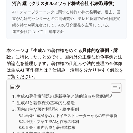
河合 継（クリスタルメソッド株式会社 代表取締役）
AI・ディープラーニングに関する特許16件の発明者。過去、国
立がん研究センターとの共同研究や、テレビ番組でのAI解説実
績を持つAI研究者として、AIの研究開発を主導している。
運営会社について
｜
編集方針
本ページは「生成AIの著作権をめぐる
具体的な事例・訴
訟
」に特化したまとめです。国内外の主要な紛争事例と法
的論点を整理します。著作権の仕組みや法的整理の全体像
は
生成AI 著作権とは？仕組み・活用を分かりやすく解説
を
ご覧ください。
目次
生成AI著作権問題の最新事例と法的論点を徹底解説
生成AIと著作権の基本的な構造
国内の主な著作権訴訟・紛争事例
画像生成AIをめぐるイラストレーターからの申告事例
小説・文章生成AIと作家の権利
音楽・歌声合成と著作隣接権