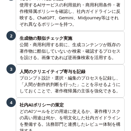
使用するAIサービスの利用規約・商用利用条件・著
作権帰属ポリシーを確認し、社内ガイドラインに反
映する。ChatGPT、Gemini、Midjourney等はそれ
ぞれ異なるポリシーを持つ。
2
生成物の類似チェック実施
公開・商用利用する前に、生成コンテンツが既存の
著作物に酷似していないか検索・確認するプロセス
を設ける。画像であれば逆画像検索を活用する。
3
人間のクリエイティブ寄与を記録
プロンプト設計・選択・編集のプロセスを記録し、
「人間が創作的判断を行った」ことを示せるように
しておくことで、著作権帰属の主張を強化できる。
4
社内AIポリシーの策定
どのAIツールをどの用途に使えるか、著作権リスク
の高い用途は何か、を明文化した社内ガイドライン
を整備する。法務部門と連携したレビュー体制を構
築する。