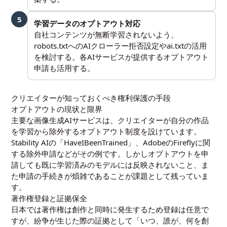
5
学習データのオプトアウト対応
自社コンテンツが無断学習されないよう、
robots.txtへのAIクローラー拒否設定やai.txtの活用
を検討する。各AIサービスが提供するオプトアウト
申請も活用する。
クリエイターが知っておくべき権利保護の手段
オプトアウトの現状と限界
主要な画像生成AIサービスは、クリエイターが自分の作品
を学習から除外するオプトアウト制度を設けています。
Stability AIの「HaveIBeenTrained」、AdobeのFireflyに関
する除外申請などがその例です。しかしオプトアウトを申
請しても既に学習済みのモデルには反映されないこと、ま
た申請の手続きが煩雑であることが課題として残っていま
す。
著作権登録と証拠保全
日本では著作権は創作と同時に発生するため登録は任意で
すが、紛争が生じた際の証拠として「いつ、誰が、何を創