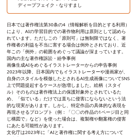
ディープフェイク・なりすまし
日本では著作権法第30条の4（情報解析を目的とする利用）
により、AIの学習目的での著作物利用は原則として認めら
れています。ただしこの「原則可」は無制限ではなく、著
作権者の利益を不当に害する場合は例外とされており、近
年この「例外」の範囲をめぐって議論が深まっています。
国内の主な著作権訴訟・紛争事例
画像生成AIをめぐるイラストレーターからの申告事例
2023年以降、日本国内でもイラストレーターや漫画家が、
自身のスタイルを模倣したとされるAI生成画像についてSNS
上で問題提起するケースが急増しました。絵柄（スタイ
ル）そのものは著作権法上の保護対象外とされているた
め、「似ている」だけでは直ちに侵害にならないという法
的な現実があります。しかし、特定作品の具体的な表現を
再現させるプロンプト（例：「〇〇の作品の1ページ目と同
じ構図で」など）を使った場合は、複製権や翻案権の侵害
にあたる可能性があります。
文化庁は2023年に「AIと著作権に関する考え方について