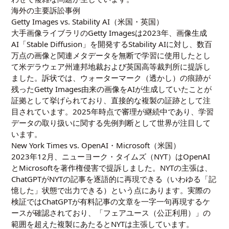
海外の主要訴訟事例
Getty Images vs. Stability AI（米国・英国）
大手画像ライブラリのGetty Imagesは2023年、画像生成
AI「Stable Diffusion」を開発するStability AIに対し、数百
万点の画像と関連メタデータを無断で学習に使用したとし
て米デラウェア州連邦地裁および英国高等裁判所に提訴し
ました。訴状では、ウォーターマーク（透かし）の痕跡が
残ったGetty Images由来の画像をAIが生成していたことが
証拠として挙げられており、直接的な複製の証跡として注
目されています。2025年時点で審理が継続中であり、学習
データの取り扱いに関する先例判断として世界が注目して
います。
New York Times vs. OpenAI・Microsoft（米国）
2023年12月、ニューヨーク・タイムズ（NYT）はOpenAI
とMicrosoftを著作権侵害で提訴しました。NYTの主張は、
ChatGPTがNYTの記事を逐語的に再現できる（いわゆる「記
憶した」状態で出力できる）という点にあります。実際の
検証ではChatGPTが有料記事の文章を一字一句再現するケ
ースが確認されており、「フェアユース（公正利用）」の
範囲を超えた複製にあたるとNYTは主張しています。