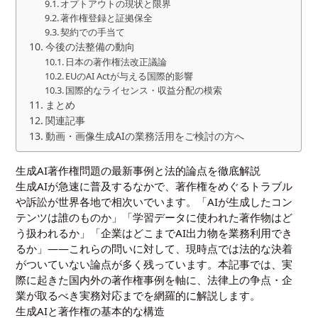
オプトアウトの現状と限界
著作権登録と証拠保全
契約での手当て
今後の法整備の動向
日本の著作権法改正議論
EUのAI Actが与える国際的影響
国際的なライセンス・収益分配の模索
まとめ
関連記事
動画・画像生成AIの業務活用をご検討の方へ
生成AI著作権問題の最新事例と法的論点を徹底解説
生成AIが急速に普及するなかで、著作権をめぐるトラブル
や訴訟が世界各地で相次いでいます。「AIが生成したコン
テンツは誰のものか」「学習データに使われた著作物はど
う扱われるか」「企業はどこまでAI出力物を業務利用でき
るか」——これらの問いに対して、現時点では法的な決着
がついていない論点が多く残っています。本記事では、実
際に起きた国内外の著作権事例を軸に、法律上の争点・企
業が取るべき実務対応までを網羅的に解説します。
生成AIと著作権の基本的な構造