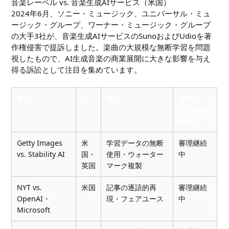
音楽レーベル vs. 音楽生成AIサービス（米国）
2024年6月、ソニー・ミュージック、ユニバーサル・ミュ
ージック・グループ、ワーナー・ミュージック・グループ
の大手3社が、音楽生成AIサービスのSunoおよびUdioを著
作権侵害で提訴しました。楽曲の大規模な無断学習を問題
視したもので、AI生成音楽の商業展開に大きな影響を与え
得る訴訟として注目を集めています。
事例
国
争点
現状
（2025年
時点）
Getty Images
米
学習データの無断
審理継続
vs. Stability AI
国・
使用・ウォーター
中
英国
マーク複製
NYT vs.
米国
記事の逐語的再
審理継続
OpenAI・
現・フェアユース
中
Microsoft