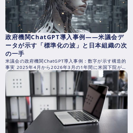
政府機関ChatGPT導入事例——米議会デ
ータが示す「標準化の波」と日本組織の次
の一手
米議会の政府機関ChatGPT導入事例：数字が示す構造的
事実 2025年4月から2026年3月の1年間に米国下院が支
出したAI関連費用を、CNBCが下院支出記録...