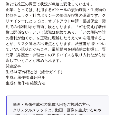
例と法改正の両面で状況が急速に変化しています。
企業にとっては、利用するAIツールの規約確認・生成物の
類似チェック・社内ポリシーの整備が喫緊の課題です。ク
リエイターにとっては、オプトアウト申請・証拠保全・契
約での権利明示が自衛手段となります。「AIを使えば著作
権は関係ない」という認識は危険であり、「どの段階で誰
の権利が働くか」を正確に理解したうえでAIを活用するこ
とが、リスク管理の出発点となります。法整備が追いつい
ていない現状だからこそ、最新動向を継続的に把握し、専
門家（弁護士・弁理士）のアドバイスを取り入れながら対
応していくことが求められます。
関連記事
生成AI 著作権とは（総合ガイド）
生成ai 著作権 商用利用
生成ai 著作権 確認方法
動画・画像生成AIの業務活用をご検討の方へ
クリスタルメソッドは、動画・画像を生成するAIや