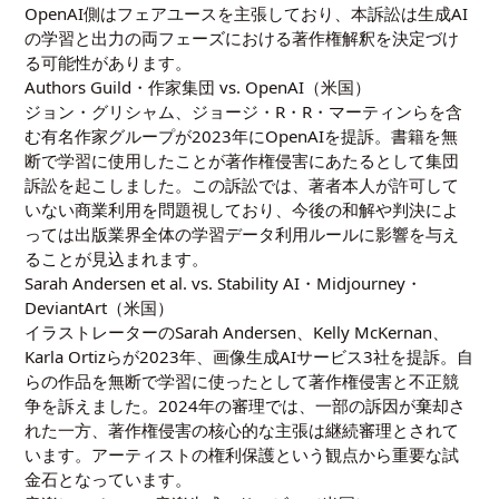
OpenAI側はフェアユースを主張しており、本訴訟は生成AI
の学習と出力の両フェーズにおける著作権解釈を決定づけ
る可能性があります。
Authors Guild・作家集団 vs. OpenAI（米国）
ジョン・グリシャム、ジョージ・R・R・マーティンらを含
む有名作家グループが2023年にOpenAIを提訴。書籍を無
断で学習に使用したことが著作権侵害にあたるとして集団
訴訟を起こしました。この訴訟では、著者本人が許可して
いない商業利用を問題視しており、今後の和解や判決によ
っては出版業界全体の学習データ利用ルールに影響を与え
ることが見込まれます。
Sarah Andersen et al. vs. Stability AI・Midjourney・
DeviantArt（米国）
イラストレーターのSarah Andersen、Kelly McKernan、
Karla Ortizらが2023年、画像生成AIサービス3社を提訴。自
らの作品を無断で学習に使ったとして著作権侵害と不正競
争を訴えました。2024年の審理では、一部の訴因が棄却さ
れた一方、著作権侵害の核心的な主張は継続審理とされて
います。アーティストの権利保護という観点から重要な試
金石となっています。