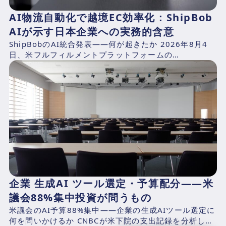
AI物流自動化で越境EC効率化：ShipBob
AIが示す日本企業への実務的含意
ShipBobのAI統合発表——何が起きたか 2026年8月4
日、米フルフィルメントプラットフォームの
ShipBob（本社：シカゴ、2014年創業、CEO：Dh...
企業 生成AI ツール選定・予算配分——米
議会88%集中投資が問うもの
米議会のAI予算88%集中——企業の生成AIツール選定に
何を問いかけるか CNBCが米下院の支出記録を分析した