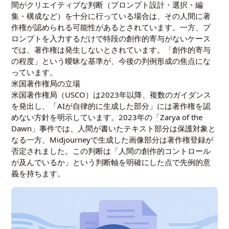
間がクリエイティブな判断（プロンプト設計・選択・編
集・構成など）を十分に行っている場合は、その人間に著
作権が認められる可能性があるとされています。一方、プ
ロンプトを入力するだけで特段の創作的寄与がないケース
では、著作権は発生しないとされています。「創作的寄与
の程度」という曖昧な基準が、今後の判例形成の焦点にな
っています。
米国著作権局の立場
米国著作権局（USCO）は2023年以降、複数のガイダンス
を発出し、「AIが自律的に生成した部分」には著作権を認
めない方針を明示しています。2023年の「Zarya of the
Dawn」事件では、人間が書いたテキスト部分は保護対象と
なる一方、Midjourneyで生成した画像部分は著作権登録が
否定されました。この判断は「人間の創作的コントロール
が及んでいるか」という判断軸を明確にした点で先例的意
義を持ちます。