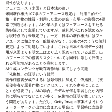
能性があります。
フェアユース（米国）と日本法の違い
米国著作権法107条のフェアユース規定は、利用目的の性
格・著作物の性質・利用した量の割合・市場への影響の4要
素で判断されます。AI企業の多くはフェアユースを主たる
防御論として主張していますが、裁判所がこれを認めるか
は現時点では未確定です。一方、日本の著作権法にはフェ
アユースに相当する一般規定がなく、30条の4のような個別
規定によって対処しています。これは日本の学習データ利
用が米国よりも明文上はより広く認められている反面、出
力フェーズでの侵害リスクについては同様に厳しく評価さ
れる可能性があることを意味します。
AI生成コンテンツが既存著作物に似てしまう問題
「依拠性」の証明という難問
著作権侵害が成立するには類似性に加えて「依拠性」（被
疑侵害者が原著作物にアクセスし、それを参考にしたこ
と）が必要です。AIの場合、モデルが何を学習したか内部
的に明らかでないことが多く、依拠性の証明が難しいとい
う問題があります。ただし、Getty Images事案のようにウ
ォーターマークが出力に含まれる場合は、学習時に当該著