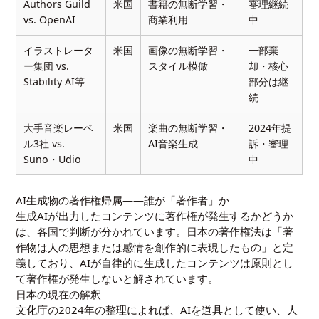
Authors Guild
米国
書籍の無断学習・
審理継続
vs. OpenAI
商業利用
中
イラストレータ
米国
画像の無断学習・
一部棄
ー集団 vs.
スタイル模倣
却・核心
Stability AI等
部分は継
続
大手音楽レーベ
米国
楽曲の無断学習・
2024年提
ル3社 vs.
AI音楽生成
訴・審理
Suno・Udio
中
AI生成物の著作権帰属——誰が「著作者」か
生成AIが出力したコンテンツに著作権が発生するかどうか
は、各国で判断が分かれています。日本の著作権法は「著
作物は人の思想または感情を創作的に表現したもの」と定
義しており、AIが自律的に生成したコンテンツは原則とし
て著作権が発生しないと解されています。
日本の現在の解釈
文化庁の2024年の整理によれば、AIを道具として使い、人