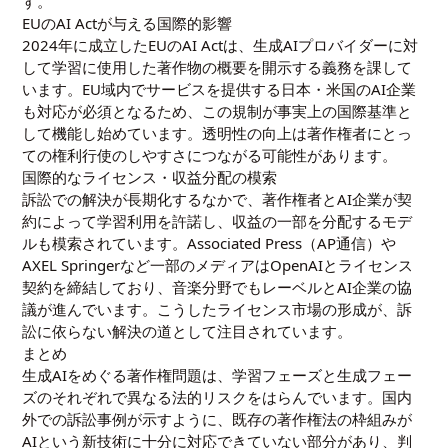
す。
EUのAI Actが与える国際的影響
2024年に成立したEUのAI Actは、生成AIプロバイダーに対
して学習に使用した著作物の概要を開示する義務を課して
います。EU域内でサービスを提供する日本・米国のAI企業
も対応が必須となるため、この規制が事実上の国際基準と
して機能し始めています。透明性の向上は著作権者にとっ
ての権利行使のしやすさにつながる可能性があります。
国際的なライセンス・収益分配の模索
訴訟での解決が長期化するなかで、著作権者とAI企業が契
約によって学習利用を許諾し、収益の一部を分配するモデ
ルも模索されています。Associated Press（AP通信）や
AXEL Springerなど一部のメディアはOpenAIとライセンス
契約を締結しており、音楽分野でもレーベルとAI企業の協
議が進んでいます。こうしたライセンス市場の形成が、訴
訟に依らない解決の道として注目されています。
まとめ
生成AIをめぐる著作権問題は、学習フェーズと生成フェー
ズのそれぞれで異なる法的リスクをはらんでいます。国内
外での訴訟事例が示すように、既存の著作権法の枠組みが
AIという新技術に十分に対応できていない部分があり、判