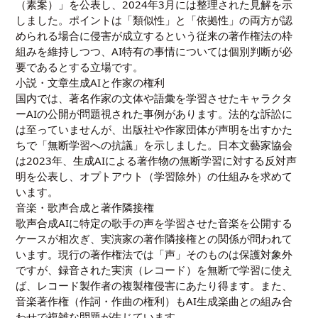
（素案）」を公表し、2024年3月には整理された見解を示
しました。ポイントは「類似性」と「依拠性」の両方が認
められる場合に侵害が成立するという従来の著作権法の枠
組みを維持しつつ、AI特有の事情については個別判断が必
要であるとする立場です。
小説・文章生成AIと作家の権利
国内では、著名作家の文体や語彙を学習させたキャラクタ
ーAIの公開が問題視された事例があります。法的な訴訟に
は至っていませんが、出版社や作家団体が声明を出すかた
ちで「無断学習への抗議」を示しました。日本文藝家協会
は2023年、生成AIによる著作物の無断学習に対する反対声
明を公表し、オプトアウト（学習除外）の仕組みを求めて
います。
音楽・歌声合成と著作隣接権
歌声合成AIに特定の歌手の声を学習させた音楽を公開する
ケースが相次ぎ、実演家の著作隣接権との関係が問われて
います。現行の著作権法では「声」そのものは保護対象外
ですが、録音された実演（レコード）を無断で学習に使え
ば、レコード製作者の複製権侵害にあたり得ます。また、
音楽著作権（作詞・作曲の権利）もAI生成楽曲との組み合
わせで複雑な問題が生じています。