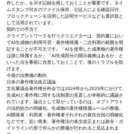
作したか」を示す記録を残しておくことが重要です。タイ
ムスタンプ付きのファイル保存、公証人による確認日付、
ブロックチェーンを活用した証明サービスなども選択肢と
して活用されています。
契約での手当て
クライアントワークを行うクリエイターは、契約書におい
てAI生成物の利用可否・著作権帰属・二次利用の範囲を明
記することが不可欠です。「AIを使用した成果物の著作権
は誰に帰属するか」「AI生成部分の開示義務はあるか」と
いった点を事前に合意しておくことで、後のトラブルを防
げます。
今後の法整備の動向
日本の著作権法改正議論
文化審議会著作権分科会では2024年から2025年にかけて、
生成AIと著作権に関する法制度の見直しが本格的に議論さ
れています。論点として挙がっているのは、オプトアウト
の法的効力の明確化、生成物の著作権帰属ルールの整備、
AI開発者・利用者・著作権者それぞれの責任分担の明確化
などです。近い将来、著作権法の条文改正または政令・ガ
イドラインの形で何らかの整備が行われると見込まれま