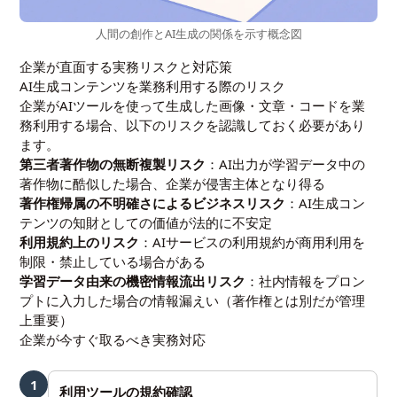
人間の創作とAI生成の関係を示す概念図
企業が直面する実務リスクと対応策
AI生成コンテンツを業務利用する際のリスク
企業がAIツールを使って生成した画像・文章・コードを業
務利用する場合、以下のリスクを認識しておく必要があり
ます。
第三者著作物の無断複製リスク
：AI出力が学習データ中の
著作物に酷似した場合、企業が侵害主体となり得る
著作権帰属の不明確さによるビジネスリスク
：AI生成コン
テンツの知財としての価値が法的に不安定
利用規約上のリスク
：AIサービスの利用規約が商用利用を
制限・禁止している場合がある
学習データ由来の機密情報流出リスク
：社内情報をプロン
プトに入力した場合の情報漏えい（著作権とは別だが管理
上重要）
企業が今すぐ取るべき実務対応
1
利用ツールの規約確認