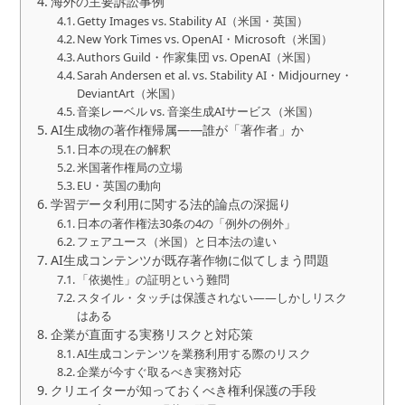
海外の主要訴訟事例
Getty Images vs. Stability AI（米国・英国）
New York Times vs. OpenAI・Microsoft（米国）
Authors Guild・作家集団 vs. OpenAI（米国）
Sarah Andersen et al. vs. Stability AI・Midjourney・
DeviantArt（米国）
音楽レーベル vs. 音楽生成AIサービス（米国）
AI生成物の著作権帰属——誰が「著作者」か
日本の現在の解釈
米国著作権局の立場
EU・英国の動向
学習データ利用に関する法的論点の深掘り
日本の著作権法30条の4の「例外の例外」
フェアユース（米国）と日本法の違い
AI生成コンテンツが既存著作物に似てしまう問題
「依拠性」の証明という難問
スタイル・タッチは保護されない——しかしリスク
はある
企業が直面する実務リスクと対応策
AI生成コンテンツを業務利用する際のリスク
企業が今すぐ取るべき実務対応
クリエイターが知っておくべき権利保護の手段