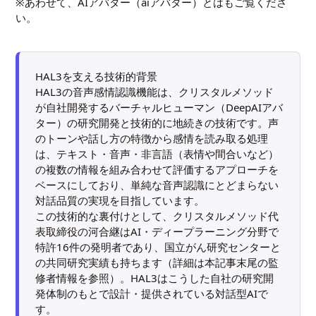
※あわせて、
AIアバター（aiアバター）とは
もご覧くださ
い。
HAL3を支える技術的背景
HAL3の音声感情認識機能は、クリスタルメソッド
が自社開発するバーチャルヒューマン（DeepAIアバ
ター）の研究開発と技術的に地続きの技術です。声
のトーンや話し方の特徴から感情を読み取る処理
は、テキスト・音声・非言語（表情や間合いなど）
の複数の情報を組み合わせて評価するアプローチを
ベースにしており、単純な音声認識にとどまらない
対話品質の実現を目指しています。
この技術的な裏付けとして、クリスタルメソッド代
表取締役の河合継はAI・ディープラーニング分野で
特許16件の発明者であり、国立がん研究センターと
の共同研究実績も持ちます（詳細は本記事末尾の監
修者情報を参照）。HAL3はこうした自社の研究開
発体制のもとで設計・提供されている対話型AIで
す。