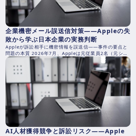
企業機密メール誤送信対策——Appleの失
敗から学ぶ日本企業の実務判断
Appleが訴訟相手に機密情報を誤送信——事件の要点と
問題の本質 2026年7月、Appleは元従業員2名（元シニ
アシステムズエンジニアのChang Liuおよ...
AI人材獲得競争と訴訟リスク――Apple