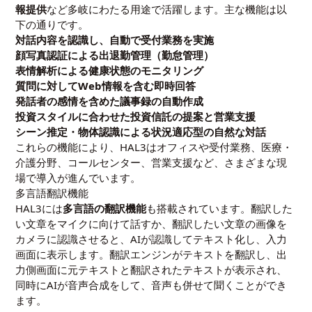
報提供
など多岐にわたる用途で活躍します。主な機能は以
下の通りです。
対話内容を認識し、自動で受付業務を実施
顔写真認証による出退勤管理（勤怠管理）
表情解析による健康状態のモニタリング
質問に対してWeb情報を含む即時回答
発話者の感情を含めた議事録の自動作成
投資スタイルに合わせた投資信託の提案と営業支援
シーン推定・物体認識による状況適応型の自然な対話
これらの機能により、HAL3はオフィスや受付業務、医療・
介護分野、コールセンター、営業支援など、さまざまな現
場で導入が進んでいます。
多言語翻訳機能
HAL3には
多言語の翻訳機能
も搭載されています。翻訳した
い文章をマイクに向けて話すか、翻訳したい文章の画像を
カメラに認識させると、AIが認識してテキスト化し、入力
画面に表示します。翻訳エンジンがテキストを翻訳し、出
力側画面に元テキストと翻訳されたテキストが表示され、
同時にAIが音声合成をして、音声も併せて聞くことができ
ます。