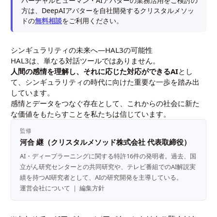
バーチャルヒューマン・AIアバターの業務活用をご検討の
方は、DeepAIアバターを自社開発するクリスタルメソッ
ドの
無料相談
をご利用ください。
シンギュラリティの未来へ—HAL3の可能性
HAL3は、単なる対話ツールではありません。
人間の感情を理解し、それに応じた対応ができるAI
とし
て、シンギュラリティの時代に向けた重要な一歩を踏み出
しています。
感情とデータをつなぐ存在として、これからの社会に新た
な価値をもたらすことを私たちは信じています。
監修
河合 継（クリスタルメソッド株式会社 代表取締役）
AI・ディープラーニングに関する特許16件の発明者。過去、国
立がん研究センターとの共同研究や、テレビ番組でのAI解説実
績を持つAI研究者として、AIの研究開発を主導している。
運営会社について
｜
編集方針