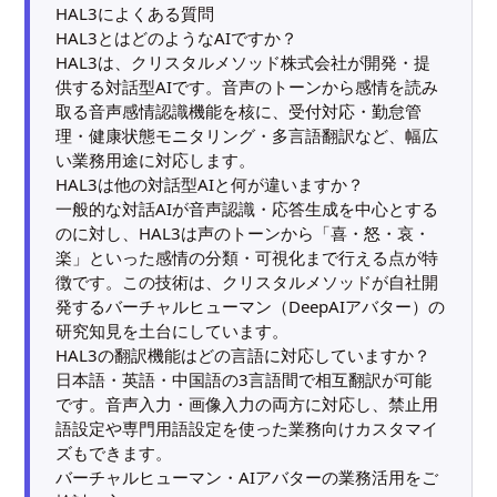
HAL3によくある質問
HAL3とはどのようなAIですか？
HAL3は、クリスタルメソッド株式会社が開発・提
供する対話型AIです。音声のトーンから感情を読み
取る音声感情認識機能を核に、受付対応・勤怠管
理・健康状態モニタリング・多言語翻訳など、幅広
い業務用途に対応します。
HAL3は他の対話型AIと何が違いますか？
一般的な対話AIが音声認識・応答生成を中心とする
のに対し、HAL3は声のトーンから「喜・怒・哀・
楽」といった感情の分類・可視化まで行える点が特
徴です。この技術は、クリスタルメソッドが自社開
発するバーチャルヒューマン（DeepAIアバター）の
研究知見を土台にしています。
HAL3の翻訳機能はどの言語に対応していますか？
日本語・英語・中国語の3言語間で相互翻訳が可能
です。音声入力・画像入力の両方に対応し、禁止用
語設定や専門用語設定を使った業務向けカスタマイ
ズもできます。
バーチャルヒューマン・AIアバターの業務活用をご