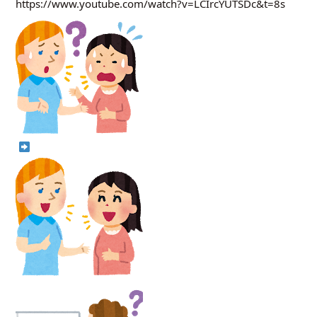
https://www.youtube.com/watch?v=LCIrcYUTSDc&t=8s