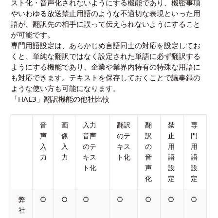
スト化・音声化されないようにする機能であり、機密事項
やいわゆる放送禁止用語のような不適切な表現といった用
語が、翻訳先の相手に誤って伝えられないようにすること
が可能です。
専門用語設定は、あらかじめ言語同士の対応を設定してお
くと、単純な翻訳ではなく設定された単語に必ず翻訳する
ようにする機能であり、企業や業界内特有の特殊な用語に
も対応できます。テキストを保存しておくことで議事録の
ような使い方も可能になります。
「HAL3」翻訳機能の他社比較
音
画
入力
翻訳
翻
禁
専
声
像
音声
のテ
訳
止
門
入
入
のテ
キス
の
用
用
力
力
キス
ト化
音
語
語
ト化
声
設
設
化
定
定
弊
○
○
○
○
○
○
○
社