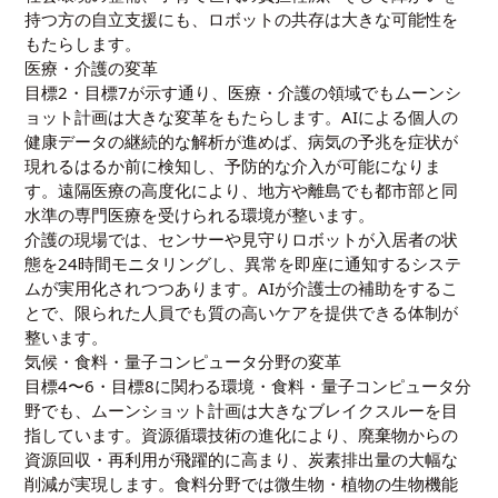
持つ方の自立支援にも、ロボットの共存は大きな可能性を
もたらします。
医療・介護の変革
目標2・目標7が示す通り、医療・介護の領域でもムーンシ
ョット計画は大きな変革をもたらします。AIによる個人の
健康データの継続的な解析が進めば、病気の予兆を症状が
現れるはるか前に検知し、予防的な介入が可能になりま
す。遠隔医療の高度化により、地方や離島でも都市部と同
水準の専門医療を受けられる環境が整います。
介護の現場では、センサーや見守りロボットが入居者の状
態を24時間モニタリングし、異常を即座に通知するシステ
ムが実用化されつつあります。AIが介護士の補助をするこ
とで、限られた人員でも質の高いケアを提供できる体制が
整います。
気候・食料・量子コンピュータ分野の変革
目標4〜6・目標8に関わる環境・食料・量子コンピュータ分
野でも、ムーンショット計画は大きなブレイクスルーを目
指しています。資源循環技術の進化により、廃棄物からの
資源回収・再利用が飛躍的に高まり、炭素排出量の大幅な
削減が実現します。食料分野では微生物・植物の生物機能