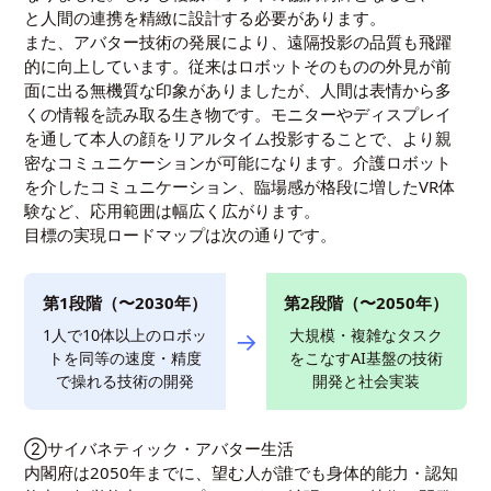
と人間の連携を精緻に設計する必要があります。
また、アバター技術の発展により、遠隔投影の品質も飛躍
的に向上しています。従来はロボットそのものの外見が前
面に出る無機質な印象がありましたが、人間は表情から多
くの情報を読み取る生き物です。モニターやディスプレイ
を通して本人の顔をリアルタイム投影することで、より親
密なコミュニケーションが可能になります。介護ロボット
を介したコミュニケーション、臨場感が格段に増したVR体
験など、応用範囲は幅広く広がります。
目標の実現ロードマップは次の通りです。
第1段階（〜2030年）
第2段階（〜2050年）
1人で10体以上のロボッ
→
大規模・複雑なタスク
トを同等の速度・精度
をこなすAI基盤の技術
で操れる技術の開発
開発と社会実装
②サイバネティック・アバター生活
内閣府は2050年までに、望む人が誰でも身体的能力・認知