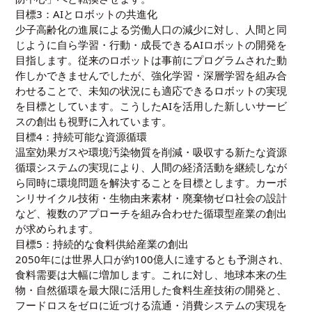
目標3：AIとロボットの共進化
少子高齢化の進展による労働人口の減少に対し、人間と同
じように自ら学習・行動・成長できるAIロボットの開発を
目指します。従来のロボットは事前にプログラムされた動
作しかできませんでしたが、強化学習・深層学習を組み合
わせることで、未知の状況にも適応できるロボットの実現
を目標としています。こうしたAIを活用した新しいサービ
スの創出も視野に入れています。
目標4：持続可能な資源循環
温室効果ガスや環境汚染物質を削減・吸収する新たな資源
循環システムの実現により、人間の経済活動を継続しなが
ら同時に環境問題を解決することを目標とします。カーボ
ンリサイクル技術・生物由来素材・廃棄物ゼロ社会の設計
など、複数のアプローチを組み合わせた循環型産業の創出
が求められます。
目標5：持続的な食料供給産業の創出
2050年には世界人口が約100億人に達するとも予測され、
食料需要は大幅に増加します。これに対し、地球本来の生
物・自然循環を最大限に活用した食料生産技術の開発と、
フードロスをゼロに近づける流通・消費システムの実現を