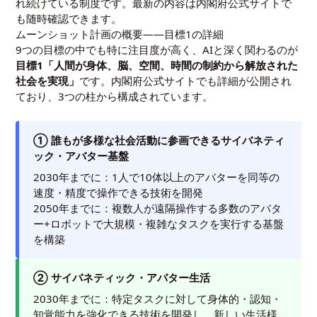
れ続けている制度です。最新の内容は
内閣府公式サイト
で
も随時確認できます。
ムーンショット計画の概要――目標1の詳細
9つの目標の中でも特に注目度が高く、AIと深く関わるのが
目標1「人間が身体、脳、空間、時間の制約から解放された
社会を実現」
です。
内閣府公式サイト
でも詳細が公開され
ており、3つの柱から構成されています。
① 誰もが多様な社会活動に参画できるサイバネティ
ック・アバター基盤
2030年までに：1人で10体以上のアバターを同等の
速度・精度で操作できる技術を開発
2050年までに：複数人が遠隔操作する多数のアバタ
ー+ロボットで大規模・複雑なタスクを実行する基盤
を構築
② サイバネティック・アバター生活
2030年までに：特定タスクに対して身体的・認知・
知覚能力を強化できる技術を開発し、新しい生活様