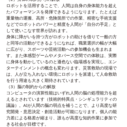
ロボットを活用することで、人間は自身の身体能力を超え
たパフォーマンスを発揮できるようになります。たとえば
重量物の運搬、高所・危険箇所での作業、精密な手術支援
などでロボットのパワーと精度を人間が「自分の手足」と
して使いこなす世界が訪れます。
身体に障がいを持つ方がロボットの助けを借りて一般の方
と同等の活動ができるようになれば、職業選択の幅が大幅
に広がり、スポーツや芸術活動への参加機会も生まれま
す。また体感型ゲームやメタバース空間での体験は、実際
に身体を動かしているのと遜色ない臨場感を実現し、エン
ターテインメントの概念も変わります。災害救助の現場で
は、人が立ち入れない環境にロボットを派遣して人命救助
を行う用途も大きく期待されています。
（3）脳の制約からの解放
コンピュータの演算性能はいずれ人間の脳の処理能力を超
えるとされています（技術的特異点・シンギュラリティの
議論）。AIが人間の脳の弱点を補うことで、より高度な研
究開発・意思決定・創造活動が可能になります。個人の能
力差による格差が縮まり、誰もが高度な知的作業に参加で
きる社会が目標です。