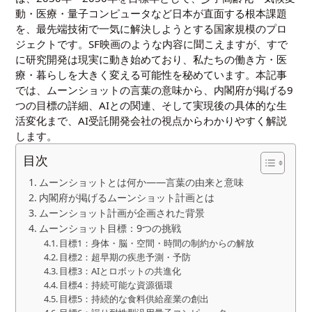
動・医療・
量子コンピュータ
など日本が直面する根本課題
を、最先端技術で一気に解決しようとする国家規模のプロ
ジェクトです。SF映画のような内容に聞こえますが、すで
に研究開発は現実に動き始めており、私たちの働き方・医
療・暮らしを大きく変える可能性を秘めています。本記事
では、ムーンショットの言葉の意味から、内閣府が掲げる9
つの目標の詳細、AIとの関連、そして実現後の具体的な生
活変化まで、AI受託開発会社の視点からわかりやすく解説
します。
目次
ムーンショットとは何か――言葉の由来と意味
内閣府が掲げるムーンショット計画とは
ムーンショット計画が企画された背景
ムーンショット目標：9つの挑戦
目標1：身体・脳・空間・時間の制約からの解放
目標2：超早期の疾患予測・予防
目標3：AIとロボットの共進化
目標4：持続可能な資源循環
目標5：持続的な食料供給産業の創出