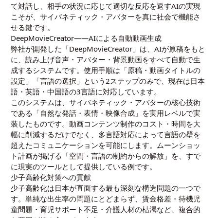
て対話し、相手の状況に応じて適切な反応を返すAIの実現
こそが、サイバネティック・アバターを真に社会で機能さ
せる鍵です。
DeepMovieCreator――AIによる自動動画生成
弊社が開発した「DeepMovieCreator」は、AIが原稿をもと
に、読み上げ音声・アバター・背景動画をすべて自動で生
成するシステムです。使用手順は「原稿・動画タイトルの
設定」「言語の選択」という2ステップのみで、現在は日本
語・英語・中国語の3言語に対応しています。
このシステムは、サイバネティック・アバターの核心技術
である「自然な発話・表情・映像合成」を実用レベルで実
装したものです。動画コンテンツ制作のコスト・時間を大
幅に削減するだけでなく、多言語対応によって言語の壁を
超えたコミュニケーションを可能にします。ムーンショッ
ト計画が掲げる「空間・言語の制約からの解放」を、すで
に現実のツールとして提供している例です。
少子高齢化対策への貢献
少子高齢化は日本が直面する最も深刻な構造問題の一つで
す。単純な出生率の問題にとどまらず、賃金格差・待機児
童問題・育児サポート不足・介護人材の枯渇など、複合的