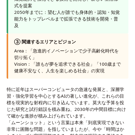
式を提案
2050年までに：望む人が誰でも身体的・認知・知覚
能力をトップレベルまで拡張できる技術を開発・普
及
③ 関連するエリアとビジョン
Area：「急進的イノベーションで少子高齢化時代を
切り拓く」
Vision：「誰もが夢を追求できる社会」「100歳まで
健康不安なく、人生を楽しめる社会」の実現
特に近年はスーパーコンピュータの急速な発展と、深層学
習・強化学習を中心とするAIの著しい進化が、これらの目
標を現実的な射程内に引き込んでいます。莫大な予算を投
じた研究と試行錯誤を積み重ね、2030年の中間目標に向け
て確かな進捗が積み上げられています。
「ムーンショット」という言葉は本来「到底実現できない
非常に困難な問題」を指していましたが、今や「時間はか