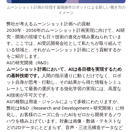
ムーンショット計画が目指す遠隔操作ロボットによる新しい働き方の
イメージ
弊社が考えるムーンショット計画への貢献
2030年・2050年のムーンショット計画実現に向けて、AI研
究・開発の現場でも日々技術の進化が積み重ねられていま
す。ここでは、AI受託開発会社として私たちが取り組んで
いる領域と、それがムーンショット計画にどう貢献するか
をご紹介します。
AIの研究開発（R&D）
ムーンショット計画において、AIは各目標を実現するため
の基幹技術です。
人間の指示通りに動くだけでなく、ロボ
ット自身が思考・行動し、その結果から得た情報をシミュ
レートして最善の選択をする強化学習の実現には、高度な
AI技術が不可欠です。
AIの種類は用途・ジャンルによって多岐にわたりますが、
弊社はR&D（Research and Development＝研究開発）に特
化し、お客様のニーズに合ったAIをゼロから開発するノウ
ハウを積み上げています。対象は画像・数値・テキストな
どの2Dデータにとどまらず、音声・三次元構造データなど