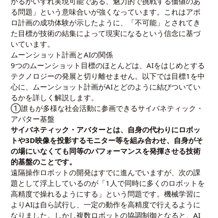
かるがいずれ実現可能である、魅力的で挑戦する価値のあ
る問題」という意味合いが強くなっています。これはアポ
ロ計画の成功体験が示したように、「不可能」とされてき
た目標が技術の結集によって現実になるという信念に基づ
いています。
ムーンショット計画とAIの関係
9つのムーンショット目標のほとんどは、AIをはじめとする
テクノロジーの発展と切り離せません。以下では目標1を中
心に、ムーンショット計画がAIとどのように結びついてい
るかを詳しく解説します。
①誰もが多様な社会活動に参画できるサイバネティック・
アバター基盤
サイバネティック・アバターとは、自身の代わりにロボッ
トや3D映像を投影するモニター等を組み合わせ、自身がそ
の場にいなくても同等のパフォーマンスを発揮させる技術
的基盤のことです。
遠隔操作ロボットの開発はすでに進んでいますが、次の課
題として浮上しているのが「1人で同時に多くのロボットを
高精度で操れるようにする」という問題です。機械学習に
よりAIは自ら試行し、一定の動作を高精度で行えるように
なりました。しかし複数ロボットの協調制御となると、AI