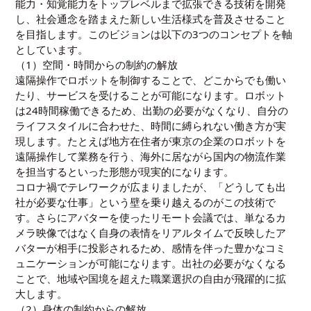
能力・知覚能力をトップレベルまで拡張できる技術を開発
し、社会通念を踏まえた新しい生活様式を普及させること
を目指します。このビジョンは以下の3つのコンセプトを軸
としています。
（1）空間・時間からの制約の解放
遠隔操作でロボットを制御することで、どこからでも働い
たり、サービスを受けることが可能になります。ロボット
は24時間稼働できるため、出勤の必要がなくなり、自分の
ライフスタイルに合わせた、時間に縛られない働き方が実
現します。たとえば地方在住者が東京の企業のロボットを
遠隔操作して業務を行う、海外に居ながら国内の物流作業
を担当するといった形態が現実的になります。
コロナ禍でテレワークが広まりましたが、「どうしても出
社が必要な仕事」という壁を乗り越えるのがこの技術で
す。さらにアバターを使ったリモート会議では、単なるカ
メラ映像ではなく自身の表情をリアルタイムで反映したア
バターが相手に投影されるため、感情を伴った豊かなコミ
ュニケーションが可能になります。出社の必要がなくなる
ことで、地域や国境を超えた職業選択の自由が飛躍的に拡
大します。
（2）身体の制約からの解放