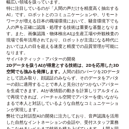
幅広い領域を扱っています。
特に注目しているのが「人間の声だけを精度高く抽出する
AI」です。ロボットとのコミュニケーションや、リモート
ワークが増える日本の職場環境において、騒音環境下でも
人の声を正確に認識・処理する技術は重要な基盤となりま
す。また、画像認識・物体検出AIは生産工場や外観検査の
現場で長年活用されており、ロボットが主流になる時代に
おいては人の目を超える速度と精度での品質管理が可能に
なります。
サイバネティック・アバターの開発
2Dデータを扱うAIが得意とする技術は、2Dを応用した3D
空間でも強みを発揮します。
人間の顔のパーツを2Dデータ
として読み取り、顔認証のみならず、そのデータをアバタ
ーの顔に適用することで本人と見分けがつかないアバター
を生成できます。AIが表情筋の動きを計算しリアルタイム
で再現できれば、バーチャル空間でアバターを使いながら
まるで本人と対話しているような自然なコミュニケーショ
ンが実現します。
弊社では対話型AIの開発に注力しており、音声認識を活用
した自然なイントネーションの会話や、受付スタッフ業務
をこなせるレベルまで技術を積み上げています。人間と同