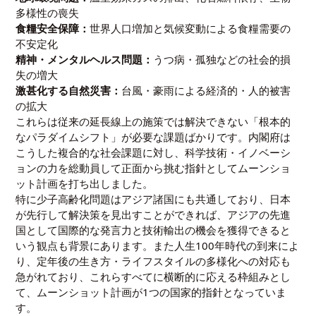
多様性の喪失
食糧安全保障：
世界人口増加と気候変動による食糧需要の
不安定化
精神・メンタルヘルス問題：
うつ病・孤独などの社会的損
失の増大
激甚化する自然災害：
台風・豪雨による経済的・人的被害
の拡大
これらは従来の延長線上の施策では解決できない「根本的
なパラダイムシフト」が必要な課題ばかりです。内閣府は
こうした複合的な社会課題に対し、科学技術・イノベーシ
ョンの力を総動員して正面から挑む指針としてムーンショ
ット計画を打ち出しました。
特に少子高齢化問題はアジア諸国にも共通しており、日本
が先行して解決策を見出すことができれば、アジアの先進
国として国際的な発言力と技術輸出の機会を獲得できると
いう観点も背景にあります。また人生100年時代の到来によ
り、定年後の生き方・ライフスタイルの多様化への対応も
急がれており、これらすべてに横断的に応える枠組みとし
て、ムーンショット計画が1つの国家的指針となっていま
す。