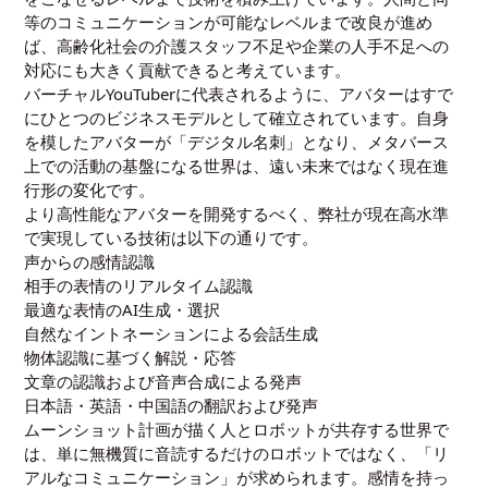
等のコミュニケーションが可能なレベルまで改良が進め
ば、高齢化社会の介護スタッフ不足や企業の人手不足への
対応にも大きく貢献できると考えています。
バーチャルYouTuberに代表されるように、アバターはすで
にひとつのビジネスモデルとして確立されています。自身
を模したアバターが「デジタル名刺」となり、メタバース
上での活動の基盤になる世界は、遠い未来ではなく現在進
行形の変化です。
より高性能なアバターを開発するべく、弊社が現在高水準
で実現している技術は以下の通りです。
声からの感情認識
相手の表情のリアルタイム認識
最適な表情のAI生成・選択
自然なイントネーションによる会話生成
物体認識に基づく解説・応答
文章の認識および音声合成による発声
日本語・英語・中国語の翻訳および発声
ムーンショット計画が描く人とロボットが共存する世界で
は、単に無機質に音読するだけのロボットではなく、「リ
アルなコミュニケーション」が求められます。感情を持っ