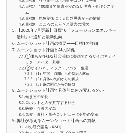
目標6：誤り耐性型汎用量子コンピュータ
目標7：100歳まで健康不安のない医療・介護システ
ム
目標8：気象制御による自然災害からの解放
目標9：こころの安らぎと活力の増大
【2026年7月更新】目標10「フュージョンエネルギー
活用」の追加と最新動向
ムーンショット計画の概要――目標1の詳細
ムーンショット計画とAIの関係
①誰もが多様な社会活動に参画できるサイバネティ
ック・アバター基盤
②サイバネティック・アバター生活
（1）空間・時間からの制約の解放
（2）身体の制約からの解放
（3）脳の制約からの解放
ムーンショット計画で具体的に何が変わるのか
働き方の変化
ロボットと人が共存する社会
医療・介護の変革
気候・食料・量子コンピュータ分野の変革
弊社が考えるムーンショット計画への貢献
AIの研究開発（R&D）
サイバネティック・アバターの開発