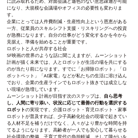
に読み取れるため、対面会議と遜色のない意思疎通が可能
になり、大規模な会議場やオフィスの必要性も変わりま
す。
企業にとっては人件費削減・生産性向上という恩恵がある
一方、従業員のスキルシフト支援・リスキリングへの投資
が急務になります。自分の仕事がどう変化するかを今から
見据え、準備を始めることが重要です。
ロボットと人が共存する社会
SF映画の世界のような話に聞こえますが、ムーンショット
計画が描く未来では、人とロボットが生活の場を共にする
のが当たり前になります。すでに「お掃除ロボット」「ロ
ボットペット」「AI家電」などが私たちの生活に溶け込ん
でおり、企業の生産ラインでもロボット抜きでは成立しな
い現場が急増しています。
ムーンショット計画が目指す次のステップは、
自ら思考
し、人間に寄り添い、状況に応じて最善の行動を選択する
ロボット
の実現です。介護ロボット・育児ロボット・家事
ロボットが普及すれば、少子高齢化社会の現場で起きてい
る人材不足を補うだけでなく、人々がより豊かな時間を持
てるようになります。高齢者が一人でも安心して暮らせる
社会環境の整備、子育て世代の負担軽減、そして障がいを