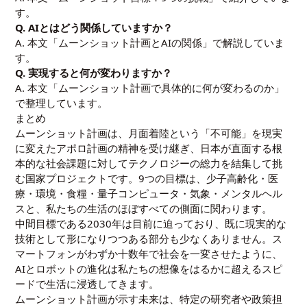
す。
Q. AIとはどう関係していますか？
A. 本文「ムーンショット計画とAIの関係」で解説していま
す。
Q. 実現すると何が変わりますか？
A. 本文「ムーンショット計画で具体的に何が変わるのか」
で整理しています。
まとめ
ムーンショット計画は、月面着陸という「不可能」を現実
に変えたアポロ計画の精神を受け継ぎ、日本が直面する根
本的な社会課題に対してテクノロジーの総力を結集して挑
む国家プロジェクトです。9つの目標は、少子高齢化・医
療・環境・食糧・量子コンピュータ・気象・メンタルヘル
スと、私たちの生活のほぼすべての側面に関わります。
中間目標である2030年は目前に迫っており、既に現実的な
技術として形になりつつある部分も少なくありません。ス
マートフォンがわずか十数年で社会を一変させたように、
AIとロボットの進化は私たちの想像をはるかに超えるスピ
ードで生活に浸透してきます。
ムーンショット計画が示す未来は、特定の研究者や政策担