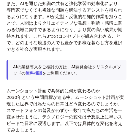
また、AIを通じた知識の共有と強化学習の効率化により、
専門家でなくても複雑な問題を解決するアシストを得られ
るようになります。AIが定型・反復的な知的作業を担うこ
とで、人間はよりクリエイティブな発想・判断・感情に関
わる領域に集中できるようになり、より質の高い成果が期
待されます。これら3つのコンセプトが組み合わさること
で、どのような境遇の人でも豊かで多様な暮らし方を選択
できる社会が実現されます。
AIの業務導入をご検討の方は、AI開発会社クリスタルメソ
ッドの
無料相談
をご利用ください。
ムーンショット計画で具体的に何が変わるのか
2030年という中間目標が迫る中、ムーンショット計画が実
現した世界では私たちの日常はどう変わるのでしょうか。
スマートフォンの普及がわずか十数年で私たちの生活を一
変させたように、テクノロジーの変化は予想以上に早いス
ピードで日常に浸透します。以下では具体的な変化を考え
てみましょう。