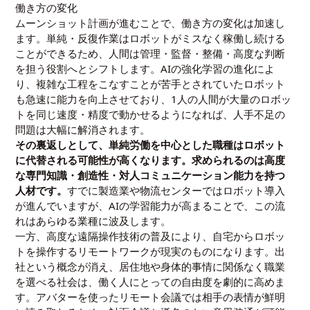
働き方の変化
ムーンショット計画が進むことで、働き方の変化は加速し
ます。単純・反復作業はロボットがミスなく稼働し続ける
ことができるため、人間は管理・監督・整備・高度な判断
を担う役割へとシフトします。AIの強化学習の進化によ
り、複雑な工程をこなすことが苦手とされていたロボット
も急速に能力を向上させており、1人の人間が大量のロボッ
トを同じ速度・精度で動かせるようになれば、人手不足の
問題は大幅に解消されます。
その裏返しとして、単純労働を中心とした職種はロボット
に代替される可能性が高くなります。求められるのは高度
な専門知識・創造性・対人コミュニケーション能力を持つ
人材です。
すでに製造業や物流センターではロボット導入
が進んでいますが、AIの学習能力が高まることで、この流
れはあらゆる業種に波及します。
一方、高度な遠隔操作技術の普及により、自宅からロボッ
トを操作するリモートワークが現実のものになります。出
社という概念が消え、居住地や身体的事情に関係なく職業
を選べる社会は、働く人にとっての自由度を劇的に高めま
す。アバターを使ったリモート会議では相手の表情が鮮明