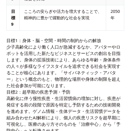
目
こころの安らぎや活力を増大することで、
2050
標
精神的に豊かで躍動的な社会を実現
年
9
目標1：身体・脳・空間・時間の制約からの解放
少子高齢化により働く人口が急減するなか、アバターやロ
ボットを活用した新たなビジネスとサービスの創出を目指
します。身体の拡張技術により、あらゆる年齢・身体条件
の人々が多様なライフスタイルを追求できる社会を実現す
ることが核心にあります。「サイバネティック・アバタ
ー」という概念のもと、物理的な場所や身体の制限を超え
た社会参加が可能になります。
目標2：超早期の疾患予測・予防
高齢化に伴う慢性疾患・生活習慣病の増加に対し、疾患が
発症する前の段階で原因を特定し予防するための技術開発
を進めます。ゲノム情報・生体データ・生活習慣データを
組み合わせたAI解析により、個人の疾患リスクを超早期に
可視化し、医療のあり方そのものを「治療中心」から「予
防中心」へと転換させます。