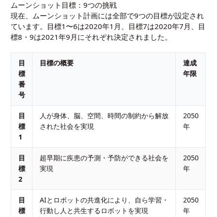
ムーンショット目標：9つの挑戦
現在、ムーンショット計画には全部で9つの目標が設定され
ています。目標1〜6は2020年1月、目標7は2020年7月、目
標8・9は2021年9月にそれぞれ決定されました。
目
目標の概要
達成
標
年限
番
号
目
人が身体、脳、空間、時間の制約から解放
2050
標
された社会を実現
年
1
目
超早期に疾患の予測・予防ができる社会を
2050
標
実現
年
2
目
AIとロボットの共進化により、自ら学習・
2050
標
行動し人と共生するロボットを実現
年