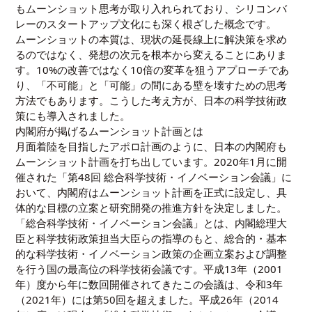
もムーンショット思考が取り入れられており、シリコンバ
レーのスタートアップ文化にも深く根ざした概念です。
ムーンショットの本質は、現状の延長線上に解決策を求め
るのではなく、発想の次元を根本から変えることにありま
す。10%の改善ではなく10倍の変革を狙うアプローチであ
り、「不可能」と「可能」の間にある壁を壊すための思考
方法でもあります。こうした考え方が、日本の科学技術政
策にも導入されました。
内閣府が掲げるムーンショット計画とは
月面着陸を目指したアポロ計画のように、日本の内閣府も
ムーンショット計画を打ち出しています。2020年1月に開
催された「第48回 総合科学技術・イノベーション会議」に
おいて、内閣府はムーンショット計画を正式に設定し、具
体的な目標の立案と研究開発の推進方針を決定しました。
「総合科学技術・イノベーション会議」とは、内閣総理大
臣と科学技術政策担当大臣らの指導のもと、総合的・基本
的な科学技術・イノベーション政策の企画立案および調整
を行う国の最高位の科学技術会議です。平成13年（2001
年）度から年に数回開催されてきたこの会議は、令和3年
（2021年）には第50回を超えました。平成26年（2014