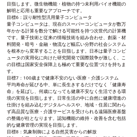
目指します。微生物機能・植物の持つ未利用バイオ機能の
解明と応用も重要なアプローチです。
目標6：誤り耐性型汎用量子コンピュータ
量子コンピュータは、現在のスーパーコンピュータが数万
年かかる計算を数分で解ける可能性を持つ次世代の計算機
です。量子技術と従来の情報技術を組み合わせ、創薬・材
料開発・暗号・金融・物流など幅広い分野の社会システム
を根本から変革することを目指します。日本は量子コンピ
ュータの実用化に向けた研究開発で国際競争が激しく、こ
の目標は国家安全保障上も極めて重要な位置づけを持ちま
す。
目標7：100歳まで健康不安のない医療・介護システム
平均寿命が延びる中、単に長生きするだけでなく「健康寿
命」を延ばし、何歳になっても健康不安なく生活できる環
境の実現を目指します。日常生活の中に自然に健康増進の
仕掛けを組み込むデジタルヘルスや、地域・住居に関わら
ず高品質な医療・介護サービスを受けられる遠隔医療基盤
の整備が柱となります。認知機能の維持・改善を含む包括
的な健康管理の実現を目指します。
目標8：気象制御による自然災害からの解放