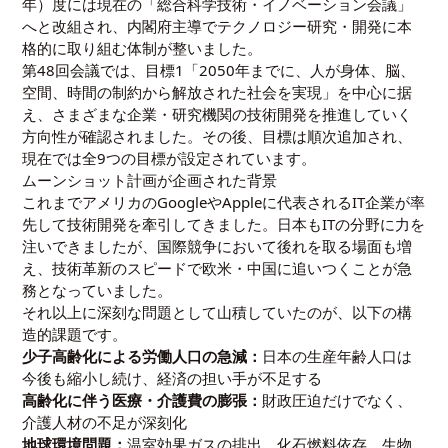
年）度には現在の「総合科学技術・イノベーション会議」
へと改組され、内閣府主導でテクノロジー研究・開発に本
格的に取り組む体制が整いました。
第48回会議では、目標1「2050年までに、人が身体、脳、
空間、時間の制約から解放された社会を実現」を中心に据
え、さまざまな企業・研究機関の技術開発を推進していく
方向性が確認されました。その後、目標は順次追加され、
現在では全9つの目標が設定されています。
ムーンショット計画が企画された背景
これまでアメリカのGoogleやAppleに代表されるIT企業が率
先して技術開発を牽引してきました。日本もITの分野に力を
注いできましたが、国際競争において後れを取る場面も増
え、技術革新のスピードで欧米・中国に追いつくことが急
務となっていました。
それ以上に深刻な問題として山積していたのが、以下の構
造的課題です。
少子高齢化による労働人口の急減：
日本の生産年齢人口は
今後も縮小し続け、経済の担い手が不足する
高齢化に伴う医療・介護費の膨張：
財政圧迫だけでなく、
介護人材の不足が深刻化
地球環境問題：
温室効果ガスの排出、化石燃料依存、生物