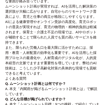
な要因が絡み合っています。
ムーンショット計画が実現すれば、AIを活用した解決策の
選択肢が大幅に広がります。自宅からのリモートワーク普
及により、育児と仕事の両立が格段にしやすくなります。
AIによる健康管理やオンライン受診の高度化、育児ロボッ
トの普及が実現すれば、育児の物理的・精神的負担は軽減
されます。保育士・介護士不足の現場では、AIやロボット
が補助することで限られた人員でも質の高いサービスを維
持できます。
また、限られた労働人口を最大限に活かすためには、採
用・教育・人材配置の効率化も重要です。AIを活用した採
用プロセスの最適化や、人材育成のデジタル化が、人的資
本経営の文脈でますます重要性を増しています。弊社のAI
技術は、こうした少子高齢化対策の具体的な現場でも貢献
できると考えています。
よくある質問
Q. ムーンショット計画とは何ですか？
A. 本文「内閣府が掲げるムーンショット計画とは」で解説
しています。
Q. どんな目標が掲げられていますか？
A. 本文「ムーンショット目標：9つの挑戦」で紹介していま