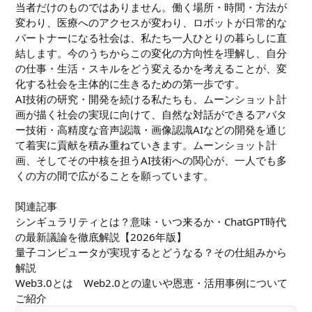
当者だけのものではありません。働く場所・時間・方法が
変わり、医療へのアクセスが変わり、ロボットが日常的な
パートナーになる社会は、私たち一人ひとりの暮らしに直
結します。今のうちからこの変化の方向性を理解し、自分
の仕事・生活・スキルをどう変えるかを考えることが、変
化する社会を主体的に生きるための第一歩です。
AI技術の研究・開発を続ける私たちも、ムーンショット計
画が描く社会の実現に向けて、自然な対話ができるアバタ
ー技術・高精度な音声認識・画像認識AIなどの開発を通じ
て着実に貢献を積み重ねていきます。ムーンショット計
画、そしてその中核を担うAI技術への関心が、一人でも多
くの方の間で広がることを願っています。
関連記事
シンギュラリティとは？意味・いつ来るか・ChatGPT時代
の最新議論を徹底解説【2026年版】
量子コンピュータが実現するとどうなる？その仕組みから
解説
Web3.0とは Web2.0との違いや恩恵・活用事例について
ご紹介