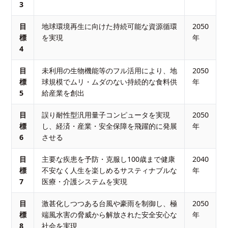
3
目
地球環境再生に向けた持続可能な資源循環
2050
標
を実現
年
4
目
未利用の生物機能等のフル活用により、地
2050
標
球規模でムリ・ムダのない持続的な食料供
年
5
給産業を創出
目
誤り耐性型汎用量子コンピュータを実現
2050
標
し、経済・産業・安全保障を飛躍的に発展
年
6
させる
目
主要な疾患を予防・克服し100歳まで健康
2040
標
不安なく人生を楽しめるサスティナブルな
年
7
医療・介護システムを実現
目
激甚化しつつある台風や豪雨を制御し、極
2050
標
端風水害の脅威から解放された安全安心な
年
8
社会を実現