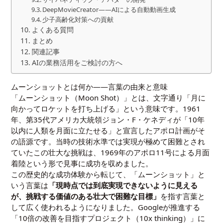
DeepMovieCreator――AIによる自動動画生成
少子高齢化対策への貢献
よくある質問
まとめ
関連記事
AIの業務活用をご検討の方へ
ムーンショットとは何か――言葉の由来と意味
「ムーンショット（Moon Shot）」とは、文字通り「月に
向かってロケットを打ち上げる」という意味です。1961
年、第35代アメリカ大統領ジョン・F・ケネディが「10年
以内に人類を月面に立たせる」と宣言したアポロ計画がそ
の語源です。当時の技術水準では実現が極めて困難とされ
ていたこの壮大な挑戦は、1969年のアポロ11号による月面
着陸という形で見事に成功を収めました。
この歴史的な成功体験から転じて、「ムーンショット」と
いう言葉は
「現時点では到底実現できないように見える
が、挑戦する価値のある壮大で困難な目標」
を指す言葉と
して広く使われるようになりました。Googleが推進する
「10倍の改善を目指すプロジェクト（10x thinking）」に