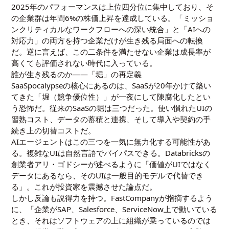
2025年のパフォーマンスは上位四分位に集中しており、そ
の企業群は年間6%の株価上昇を達成している。「ミッショ
ンクリティカルなワークフローへの深い統合」と「AIへの
対応力」の両方を持つ企業だけが生き残る局面への転換
だ。逆に言えば、この二条件を満たせない企業は成長率が
高くても評価されない時代に入っている。
誰が生き残るのか――「堀」の再定義
SaaSpocalypseの核心にあるのは、SaaSが20年かけて築い
てきた「堀（競争優位性）」が一夜にして陳腐化したとい
う恐怖だ。従来のSaaSの堀は三つだった。使い慣れたUIの
習熟コスト、データの蓄積と連携、そして導入や契約の手
続き上の切替コストだ。
AIエージェントはこの三つを一気に無力化する可能性があ
る。複雑なUIは自然言語でバイパスできる。Databricksの
創業者アリ・ゴドシーが述べるように「価値がUIではなく
データにあるなら、そのUIは一般目的モデルで代替でき
る」。これが投資家を震撼させた論点だ。
しかし反論も説得力を持つ。FastCompanyが指摘するよう
に、「企業がSAP、Salesforce、ServiceNow上で動いている
とき、それはソフトウェアの上に組織が乗っているのでは