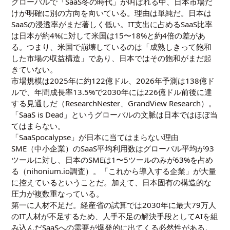
グローバルで「SaaS冬の時代」が叫ばれる中、日本市場だ
けが明確に別の方向を向いている。理由は単純だ。日本は
SaaSの浸透率がまだ著しく低い。IT支出に占めるSaaS比率
は日本が約4%に対して米国は15〜18%と約4倍の差があ
る。つまり、米国で崩壊しているのは「成熟しきって飽和
した市場の収益構造」であり、日本ではその飽和がまだ起
きていない。
市場規模は2025年に約122億ドル、2026年予測は138億ド
ルで、年間成長率13.5%で2030年には226億ドル前後に達
する見通しだ（ResearchNester、GrandView Research）。
「SaaS is Dead」というグローバルの文脈は日本ではほぼ当
てはまらない。
「SaaSpocalypse」が日本に当てはまらない理由
SME（中小企業）のSaaS平均利用数はグローバル平均が93
ツールに対し、日本のSMEは1〜5ツールのみが63%を占め
る（nihonium.io調査）。「これから導入する企業」が大量
に控えているということだ。加えて、日本固有の構造的な
圧力が複数重なっている。
第一に人材不足だ。経産省の試算では2030年に最大79万人
のIT人材が不足するため、人手不足の解決手段としてAIを組
み込んだSaaSへの需要が爆発的に出てくる必然性がある。