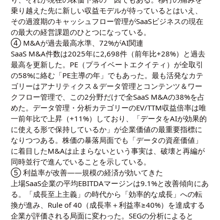
乗り越えた先に新しい収益モデルが待っているとはいえ、
その過渡期のキャッシュフロー管理がSaaSビジネスの現在
の最大の経営課題のひとつになっている。
④ M&Aが過去最高水準、72%がAI関連
SaaS M&A件数は2025年に2,698件（前年比+28%）と過去
最高を更新した。PE（プライベートエクイティ）が全取引
の58%に絡む「PE主導の年」でもあった。最も活発なカテ
ゴリーはアナリティクス＆データ管理とコンテンツ＆ワー
クフロー管理で、この2分野だけで全SaaS M&Aの38%を占
めた。データ管理・分析カテゴリーのEV/TTM収益倍率は唯
一前年比で上昇（+11%）しており、「データをAIが効果的
に使える形で保持しているか」が企業価値の最重要指標に
なりつつある。株価の暴落局面でも「データの資産価値」
に着目したM&Aは止まらないという事実は、破壊と再編が
同時並行で進んでいることを示している。
⑤ 利益率が改善――規模の経済が効いてきた
上場SaaS企業の平均EBITDAマージンは9.1%と改善傾向にあ
る。「成長至上主義」の時代から「効率的な成長」への転
換が進み、Rule of 40（成長率＋利益率≥40%）を達成する
企業が評価される局面に変わった。SEGの分析によると