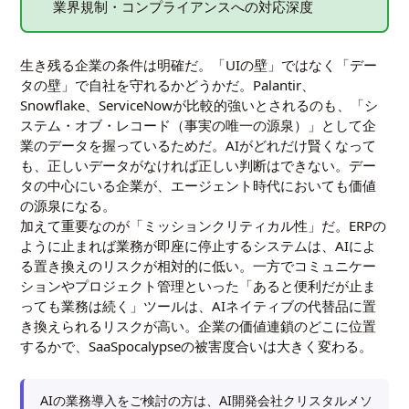
業界規制・コンプライアンスへの対応深度
生き残る企業の条件は明確だ。「UIの壁」ではなく「デー
タの壁」で自社を守れるかどうかだ。Palantir、
Snowflake、ServiceNowが比較的強いとされるのも、「シ
ステム・オブ・レコード（事実の唯一の源泉）」として企
業のデータを握っているためだ。AIがどれだけ賢くなって
も、正しいデータがなければ正しい判断はできない。デー
タの中心にいる企業が、エージェント時代においても価値
の源泉になる。
加えて重要なのが「ミッションクリティカル性」だ。ERPの
ように止まれば業務が即座に停止するシステムは、AIによ
る置き換えのリスクが相対的に低い。一方でコミュニケー
ションやプロジェクト管理といった「あると便利だが止ま
っても業務は続く」ツールは、AIネイティブの代替品に置
き換えられるリスクが高い。企業の価値連鎖のどこに位置
するかで、SaaSpocalypseの被害度合いは大きく変わる。
AIの業務導入をご検討の方は、AI開発会社クリスタルメソ