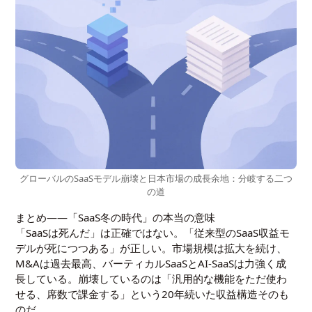
グローバルのSaaSモデル崩壊と日本市場の成長余地：分岐する二つ
の道
まとめ――「SaaS冬の時代」の本当の意味
「SaaSは死んだ」は正確ではない。「従来型のSaaS収益モ
デルが死につつある」が正しい。市場規模は拡大を続け、
M&Aは過去最高、バーティカルSaaSとAI-SaaSは力強く成
長している。崩壊しているのは「汎用的な機能をただ使わ
せる、席数で課金する」という20年続いた収益構造そのも
のだ。