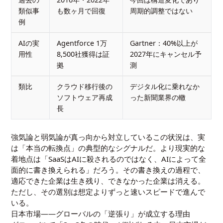
類似事
も数ヶ月で回復
周期的調整ではない
例
AIの実
Agentforce 1万
Gartner：40%以上が
用性
8,500社獲得は証
2027年にキャンセル予
拠
測
類比
クラウド移行後の
デジタル化に乗れなか
ソフトウェア再成
った新聞業界の轍
長
強気論と弱気論が真っ向から対立しているこの状況は、実
は「本当の転換点」の典型的なシグナルだ。より現実的な
着地点は「SaaSはAIに殺されるのではなく、AIによって全
面的に書き換えられる」だろう。その書き換えの過程で、
適応できた企業は生き残り、できなかった企業は消える。
ただし、その選別は想定よりずっと速いスピードで進んで
いる。
日本市場――グローバルの「逆張り」が成立する理由