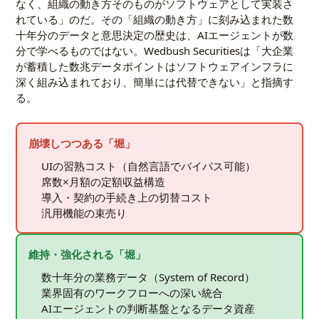
なく、組織の動き方そのものがソフトウェアとして実装さ
れている」のだ。その「組織の動き方」に刻み込まれた数
十年分のデータと意思決定の歴史は、AIエージェントが数
分で学べるものではない。Wedbush Securitiesは「大企業
が蓄積した数兆データポイントはソフトウェアインフラに
深く組み込まれており、簡単には代替できない」と指摘す
る。
崩壊しつつある「堀」
UIの習熟コスト（自然言語でバイパス可能）
席数×月額の定額収益構造
導入・契約の手続き上の切替コスト
汎用機能の束売り
維持・強化される「堀」
数十年分の業務データ（System of Record）
業界固有のワークフローへの深い統合
AIエージェントの判断基盤となるデータ資産