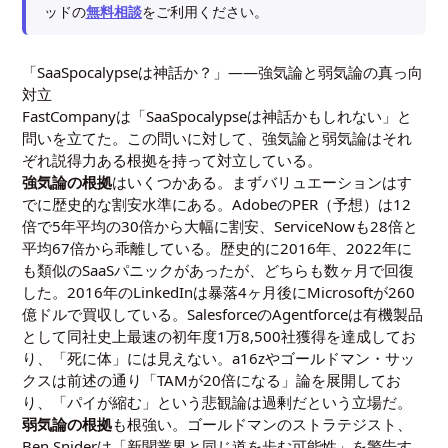
ッドの
無料相談
をご利用ください。
「SaaSpocalypseは神話か？」――強気論と弱気論の真っ向
対立
FastCompanyは「SaaSpocalypseは神話かもしれない」と
問いを立てた。この問いに対して、強気論と弱気論はそれ
ぞれ説得力ある根拠を持って対立している。
強気論の根拠
はいくつかある。まずバリュエーションはす
でに歴史的な割安水準にある。AdobeのPER（予想）は12
倍で5年平均の30倍から大幅に割安、ServiceNowも28倍と
平均67倍から乖離している。歴史的に2016年、2022年に
も類似のSaaSパニックがあったが、どちらも数ヶ月で回復
した。2016年のLinkedInは暴落4ヶ月後にMicrosoftが260
億ドルで買収している。SalesforceのAgentforceは有機製品
として同社史上最速の初年度1万8,500社獲得を達成してお
り、「死に体」には見えない。a16zやゴールドマン・サッ
クスは前述の通り「TAMが20倍になる」論を展開してお
り、「パイが縮む」という悲観論は過剰だという立場だ。
弱気論の根拠
も根強い。ゴールドマンのストラテジスト、
Ben Sniderは「新聞業界と同じ道を歩む可能性」を警告す