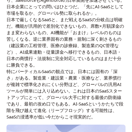
日本企業にとっての問いはひとつだ。「先にAI-SaaSとして
市場を取るか、グローバル勢に取られるか」。
日本で厳しくなるSaaSと、まだ戦えるSaaSの分岐点は明確
だ。機能が汎用的で差別化できないもの、席数×月額課金の
まま変わらないもの、AI機能が「おまけ」レベルのものは
苦しくなる。逆に業界固有の業務・規制に深く刺さるもの
（建設業の工程管理、医療の診療録、製造業のQC管理な
ど）、AI成果連動・従量課金へ移行できるもの、日本語・
日本の商慣行・法規制に完全対応しているものはまだ十分
に勝負できる。
特にバーティカルSaaSの観点では、日本には固有の「深
さ」がある。製造業・建設業・農業・医療など、業界慣行
が複雑で標準化されにくい分野ほど、グローバルの汎用AI
ツールが簡単には入り込めない。これは日本のSaaSスター
トアップにとって、グローバル大手に対する最後の防衛線
であり、最初の攻め口でもある。AI-SaaSというかたちで段
階を飛び越えて進化（リープフロッグ）する可能性は、
SaaSの浸透率が低い今だからこそ現実的だ。