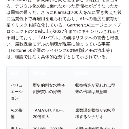
る。デジタル化の波に乗れなかった新聞社がどうなったか
は周知の通りだ。さらにKlarnaは700人をAIに置き換えた後
に品質低下で再雇用を迫られており、AIへの過度な依存が
招くリスクも顕在化している。GartnerはAIエージェントプ
ロジェクトの40%以上が2027年までにキャンセルされると
予測しており、「AIバブル」の崩壊リスクへの警告も根強
い。席数課金モデルの崩壊が現実に始まっている事実
（Fortune 50企業のライセンス60%削減メモの流出等）
は、理論ではなく具体的な数字として示されている。
論点
強気論
弱気論
バリュ
歴史的割安水準→
収益構造が変われば従
エーシ
割安買いの好機
来の倍率は無意味
ョン
AIの影
TAMが6兆ドルへ
席数課金収益が90%崩
響
20倍拡大
壊するシナリオ
過去の
2016年・2022年
今回は構造変化であり