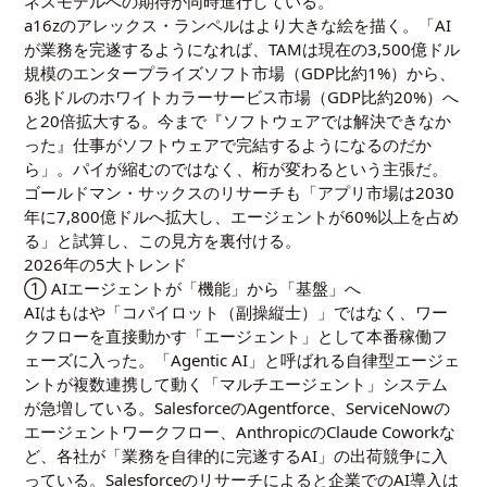
ネスモデルへの期待が同時進行している。
a16zのアレックス・ランペルはより大きな絵を描く。「AI
が業務を完遂するようになれば、TAMは現在の3,500億ドル
規模のエンタープライズソフト市場（GDP比約1%）から、
6兆ドルのホワイトカラーサービス市場（GDP比約20%）へ
と20倍拡大する。今まで『ソフトウェアでは解決できなか
った』仕事がソフトウェアで完結するようになるのだか
ら」。パイが縮むのではなく、桁が変わるという主張だ。
ゴールドマン・サックスのリサーチも「アプリ市場は2030
年に7,800億ドルへ拡大し、エージェントが60%以上を占め
る」と試算し、この見方を裏付ける。
2026年の5大トレンド
① AIエージェントが「機能」から「基盤」へ
AIはもはや「コパイロット（副操縦士）」ではなく、ワー
クフローを直接動かす「エージェント」として本番稼働フ
ェーズに入った。「Agentic AI」と呼ばれる自律型エージェ
ントが複数連携して動く「マルチエージェント」システム
が急増している。SalesforceのAgentforce、ServiceNowの
エージェントワークフロー、AnthropicのClaude Coworkな
ど、各社が「業務を自律的に完遂するAI」の出荷競争に入
っている。Salesforceのリサーチによると企業でのAI導入は