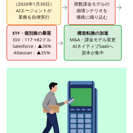
（2026年1月30日）
席数課金モデルの
→
→
AIエージェントが
崩壊シナリオを
業務を自律実行
価格に織り込む
ETF・個別株の暴落
構造転換の加速
IGV：117→82ドル
M&A・課金モデル変更
→
Salesforce：▲38%
AIネイティブSaaSへ
Atlassian：▲35%
資本が集中