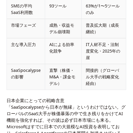
SMEの平均
93ツール
63%が1〜5ツール
SaaS利用数
のみ
市場フェーズ
成熟・収益モ
普及拡大期（成長
デル崩壊期
継続）
主な導入圧力
AIによる効率
IT人材不足・法制
化競争
度変化・2025年の
崖
SaaSpocalypse
直撃（株価・
間接的（グローバ
の影響
M&A・課金モ
ル大手の戦略変化
デル）
経由）
日本企業にとっての戦略含意
「SaaSpocalypseから日本が無縁」というわけではない。グ
ローバルのSaaS大手が株価暴落の中で生き残りをかけてAI
機能を強化すれば、その波は必ず日本市場にも来る。
Microsoftはすでに日本での大規模なAI投資を表明してお
り、SalesforceもAgentforceの日本展開を加速させている。