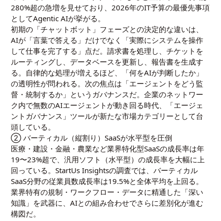
280%超の急増を見せており、2026年のIT予算の最優先事項
としてAgentic AIが挙がる。
初期の「チャットボット」フェーズとの決定的な違いは、
AIが「言葉で答える」だけでなく「実際にシステムを操作
して仕事を完了する」点だ。請求書を処理し、チケットを
ルーティングし、データベースを更新し、報告書を生成す
る。自律的な処理が増えるほど、「何をAIが判断したか」
の透明性が問われる。次の焦点は「エージェントをどう監
督・統制するか」というガバナンスだ。企業のネットワー
ク内で無数のAIエージェントが動き回る時代、「エージェ
ントガバナンス」ツールが新たな市場カテゴリーとして台
頭している。
② バーティカル（縦割り）SaaSが水平型を圧倒
医療・建設・金融・農業など業界特化型SaaSの成長率は年
19〜23%超で、汎用ソフト（水平型）の成長率を大幅に上
回っている。StartUs Insightsの調査では、バーティカル
SaaS分野の従業員数成長率は19.5%と全体平均を上回る。
業界特有の規制・ワークフロー・データに精通した「深い
知識」を武器に、AIとの組み合わせでさらに差別化が進む
構図だ。