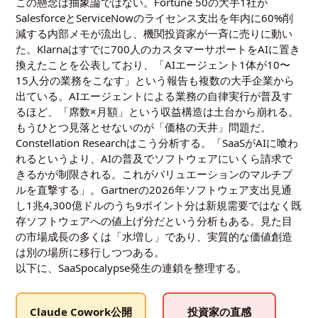
この懸念は抽象論ではない。Fortune 50の大手1社が
SalesforceとServiceNowのライセンス支出を年内に60%削
減する内部メモが流出し、機関投資家が一斉に売りに動い
た。Klarnaはすでに700人のカスタマーサポートをAIに置き
換えたことを公表しており、「AIエージェント1体が10〜
15人分の業務をこなす」という報告も複数の大手企業から
出ている。AIエージェントによる業務の自律実行が普及す
るほど、「席数×月額」という収益構造は土台から崩れる。
もうひとつ見落とせないのが「価格の天井」問題だ。
Constellation Researchはこう分析する。「SaaSがAIに喰わ
れるというより、AIの普及でソフトウェアにいくら請求で
きるかが制限される。これがバリュエーションのマルチプ
ルを直撃する」。Gartnerの2026年ソフトウェア支出見通
し1兆4,300億ドルのうち9ポイント分は新規需要ではなく既
存ソフトウェアへの値上げ分だという分析もある。見た目
の市場成長の多くは「水増し」であり、実質的な価値創造
は別の場所に移行しつつある。
以下に、SaaSpocalypse発生の連鎖を整理する。
Claude Cowork公開
投資家の直感