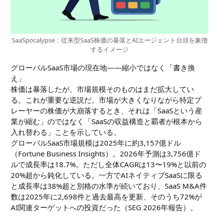
SaaSpocalypse：従来型SaaS株価の暴落とAIエージェント台頭を象徴
するイメージ
グローバルSaaS市場の現在地――縮小ではなく「書き換
え」
株価は暴落したが、市場規模そのものはまだ拡大してい
る。これが重要な逆説だ。市場が大きくなりながら特定プ
レーヤーの株価が大崩落するとき、それは「SaaSという産
業が縮む」のではなく「SaaSの収益構造と覇者が根本から
入れ替わる」ことを示している。
グローバルSaaS市場規模は2025年に約3,157億ドル
（Fortune Business Insights）。2026年予測は3,756億ド
ルで成長率は18.7%。ただし全体CAGRは13〜19%と以前の
20%超から鈍化している。一方でAIネイティブSaaSに限る
と成長率は38%超と別格の水準が続いており、SaaS M&A件
数は2025年に2,698件と過去最高を更新、そのうち72%が
AI関連ターゲットへの投資だった（SEG 2026年報告）。