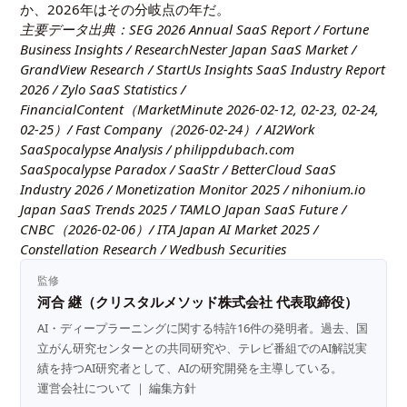
か、2026年はその分岐点の年だ。
主要データ出典：SEG 2026 Annual SaaS Report / Fortune
Business Insights / ResearchNester Japan SaaS Market /
GrandView Research / StartUs Insights SaaS Industry Report
2026 / Zylo SaaS Statistics /
FinancialContent（MarketMinute 2026-02-12, 02-23, 02-24,
02-25）/ Fast Company（2026-02-24）/ AI2Work
SaaSpocalypse Analysis / philippdubach.com
SaaSpocalypse Paradox / SaaStr / BetterCloud SaaS
Industry 2026 / Monetization Monitor 2025 / nihonium.io
Japan SaaS Trends 2025 / TAMLO Japan SaaS Future /
CNBC（2026-02-06）/ ITA Japan AI Market 2025 /
Constellation Research / Wedbush Securities
監修
河合 継（クリスタルメソッド株式会社 代表取締役）
AI・ディープラーニングに関する特許16件の発明者。過去、国
立がん研究センターとの共同研究や、テレビ番組でのAI解説実
績を持つAI研究者として、AIの研究開発を主導している。
運営会社について
｜
編集方針