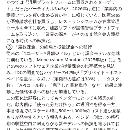
かつては「汎用プラットフォームに買収されるターゲッ
ト」だったバーティカルSaaSが、2026年は逆に「業界内の
隣接ツールを買い集める買い手」に転じている。医療SaaS
が医療請求会社を買収し、レストランシステムが在庫管理
ツールを傘下に収め、建設ソフトが設備管理プラットフォ
ームを取り込む。「業界の深さ」がそのまま競合参入障壁
になる時代への転換だ。
③ 「席数課金」の終焉と従量課金への移行
従来の「1ユーザー×月額○ドル」という課金モデルが急速
に崩れている。Monetization Monitor（2025年版）による
と59%のソフトウェア企業が従量課金の比率拡大を見込
み、IDCの調査ではバイヤーの42%が「プリペイド＋ポスト
ペイド従量型」を好む（定額型の選好は38%）。「タスク
数」「APIコール数」「完了した業務単位」など、結果に連
動した価格体系への移行が加速している。
この変化は顧客にとってもベンダーにとっても諸刃の剣
だ。顧客側は「使った分だけ払う」の透明性を得る一方、
本番環境でのスケール時に500〜1,000%のコスト過少見積
もりが発生するという報告もある。ベンダー側はこの移行
期の収益空白に耐えながら新モデルへの転換を迫られてお
り、それが現在の株価下落の一因でもある。移行の痛みを