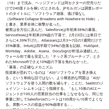
（18）まで沈み、ヘッジファンドは同セクターの空売りだ
けで240億ドルを稼いだとされる。JPモルガンは調査レポー
トのタイトルに「ソフトウェア崩落、逃げ場なし
（Software Collapse Broadens with Nowhere to Hide）」
と書き、業界全体に衝撃が走った。
被害は全方位に及んだ。Salesforceは年初来38%の暴落。
ServiceNowは年初来20%超の下落で、2月23日には単日で
さらに4.39%下げた。Atlassianは2月3〜7日の1週間だけで
35%暴落。Intuitは四半期で34%の急落を記録。HubSpot、
Workday、Adobe、Asana、DocuSignが軒並み連鎖した。
ウォール街で最も安定した「テック系ブルーチップ」とさ
れたMicrosoftでさえ10%超の下落を免れなかった。
「暴落」の正確なメカニズム
投資家が恐れているのは「AIがソフトウェアを置き換え
る」という単純な話ではない。より構造的な問題は「AIが
ソフトウェアを使う人間の数を減らす」ことだ。SaaStrのジ
ェイソン・レムキンはこう指摘する。「もし10体のAIエー
ジェントが100人の営業担当の仕事をこなせるなら、同じ仕
事量に対してSalesforceのシートは100席から10席でよくな
る。席数ベースの収益が90%崩壊する」。