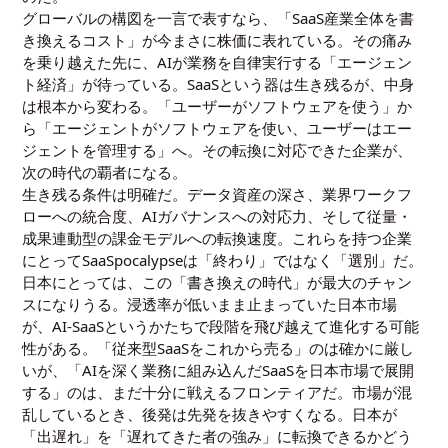
グローバルの構図を一言で表すなら、「SaaS産業全体を書
き換えるコスト」が今まさに株価に表れている。その痛み
を乗り越えた先に、AIが業務を自律実行する「エージェン
ト経済」が待っている。SaaSという器は生き残るが、中身
は根本から変わる。「ユーザーがソフトウェアを使う」か
ら「エージェントがソフトウェアを使い、ユーザーはエー
ジェントを管理する」へ。その転換に対応できた企業が、
次の時代の覇者になる。
生き残る条件は明確だ。データ資産の深さ、業界ワークフ
ローへの統合度、AIガバナンスへの対応力、そして従量・
成果連動型の課金モデルへの転換速度。これらを持つ企業
にとってSaaSpocalypseは「終わり」ではなく「選別」だ。
日本にとっては、この「書き換えの時代」が最大のチャン
スになりうる。浸透率が低いまま止まっていた日本市場
が、AI-SaaSというかたちで段階を飛び越えて進化する可能
性がある。「従来型SaaSをこれから売る」のは確かに厳し
いが、「AIを深く業務に組み込んだSaaSを日本市場で展開
する」のは、まだ十分に戦えるフロンティアだ。市場が混
乱しているとき、後発は先発を抜きやすくなる。日本が
「出遅れ」を「遅れてきた者の強み」に転換できるかどう