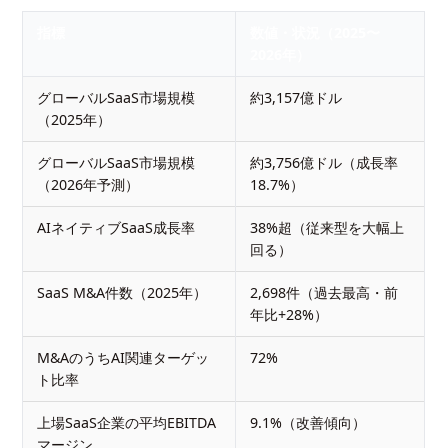
指標
数値・状況（2025〜
2026年）
グローバルSaaS市場規模
約3,157億ドル
（2025年）
グローバルSaaS市場規模
約3,756億ドル（成長率
（2026年予測）
18.7%）
AIネイティブSaaS成長率
38%超（従来型を大幅上
回る）
SaaS M&A件数（2025年）
2,698件（過去最高・前
年比+28%）
M&AのうちAI関連ターゲッ
72%
ト比率
上場SaaS企業の平均EBITDA
9.1%（改善傾向）
マージン