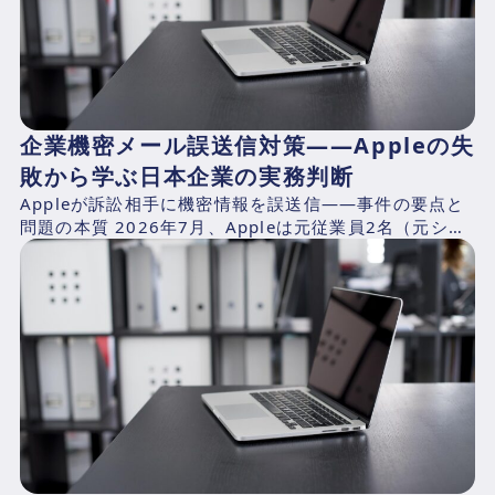
企業機密メール誤送信対策——Appleの失
敗から学ぶ日本企業の実務判断
Appleが訴訟相手に機密情報を誤送信——事件の要点と
問題の本質 2026年7月、Appleは元従業員2名（元シニ
アシステムズエンジニアのChang Liuおよ...