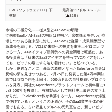
IGV（ソフトウェアETF）下
最高値117ドル→82ドル
落幅
（▲32%）
市場の二極分化――従来型とAI-SaaSの明暗
従来型SaaSとAI-SaaSの明暗は鮮明だ。席数課金モデルが崩
壊しつつある従来型に対し、AI-SaaSは従量・成果報酬型で
急成長を続ける。VCは従来型への投資を事実上ゼロに近づ
ける一方、AIネイティブ新興勢への資金調達は旺盛だ。あ
る投資家は「従来のSaaSアイデアを持ってVCのドアを叩い
ても、ピッチの場にすら辿り着けない」と述べている。
しかし皮肉なことに、暴落の象徴となったSalesforce自身は
反転の芽を見せつつある。2月25日に発表した第4四半期決
算では収益予想を上回り、500億ドルの自社株買いプログラ
ムを発表。同社のAgentforceプラットフォームは初年度に1
万8,500社を獲得し、有機製品として同社史上最速の立ち上
がりだ。「Salesforce株が暴落する一方、Agentforceが爆速
で伸びている」というこの矛盾が、今のSaaS業界全体の縮
図でもある。古い収益モデルへの死刑宣告と、新しいビジ