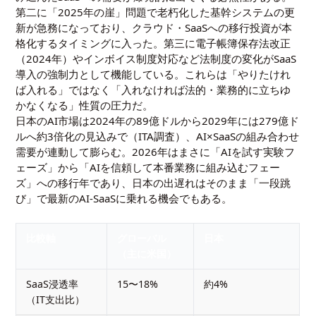
第二に「2025年の崖」問題で老朽化した基幹システムの更
新が急務になっており、クラウド・SaaSへの移行投資が本
格化するタイミングに入った。第三に電子帳簿保存法改正
（2024年）やインボイス制度対応など法制度の変化がSaaS
導入の強制力として機能している。これらは「やりたけれ
ば入れる」ではなく「入れなければ法的・業務的に立ちゆ
かなくなる」性質の圧力だ。
日本のAI市場は2024年の89億ドルから2029年には279億ド
ルへ約3倍化の見込みで（ITA調査）、AI×SaaSの組み合わせ
需要が連動して膨らむ。2026年はまさに「AIを試す実験フ
ェーズ」から「AIを信頼して本番業務に組み込むフェー
ズ」への移行年であり、日本の出遅れはそのまま「一段跳
び」で最新のAI-SaaSに乗れる機会でもある。
比較軸
グローバル
日本
（主に米国）
SaaS浸透率
15〜18%
約4%
（IT支出比）