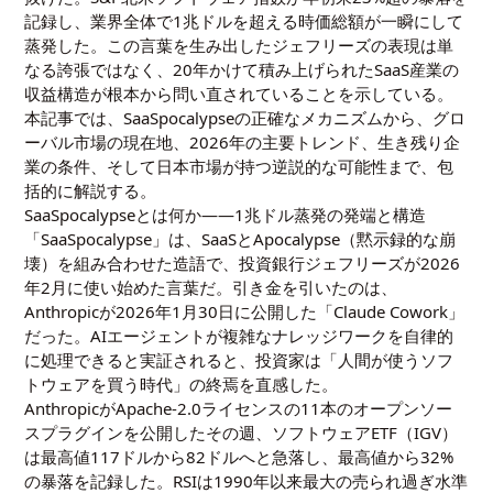
記録し、業界全体で1兆ドルを超える時価総額が一瞬にして
蒸発した。この言葉を生み出したジェフリーズの表現は単
なる誇張ではなく、20年かけて積み上げられたSaaS産業の
収益構造が根本から問い直されていることを示している。
本記事では、SaaSpocalypseの正確なメカニズムから、グロ
ーバル市場の現在地、2026年の主要トレンド、生き残り企
業の条件、そして日本市場が持つ逆説的な可能性まで、包
括的に解説する。
SaaSpocalypseとは何か――1兆ドル蒸発の発端と構造
「SaaSpocalypse」は、SaaSとApocalypse（黙示録的な崩
壊）を組み合わせた造語で、投資銀行ジェフリーズが2026
年2月に使い始めた言葉だ。引き金を引いたのは、
Anthropicが2026年1月30日に公開した「Claude Cowork」
だった。AIエージェントが複雑なナレッジワークを自律的
に処理できると実証されると、投資家は「人間が使うソフ
トウェアを買う時代」の終焉を直感した。
AnthropicがApache-2.0ライセンスの11本のオープンソー
スプラグインを公開したその週、ソフトウェアETF（IGV）
は最高値117ドルから82ドルへと急落し、最高値から32%
の暴落を記録した。RSIは1990年以来最大の売られ過ぎ水準