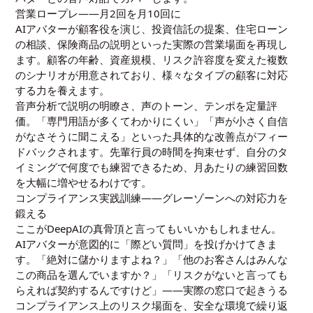
営業ロープレ——月2回を月10回に
AIアバターが顧客役を演じ、投資信託の提案、住宅ローン
の相談、保険商品の説明といった実際の営業場面を再現し
ます。顧客の年齢、資産規模、リスク許容度を変えた複数
のシナリオが用意されており、様々なタイプの顧客に対応
する力を養えます。
音声分析で説明の明瞭さ、声のトーン、テンポを定量評
価。「専門用語が多くてわかりにくい」「声が小さく自信
がなさそうに聞こえる」といった具体的な改善点がフィー
ドバックされます。先輩行員の時間を拘束せず、自分のタ
イミングで何度でも練習できるため、月あたりの練習回数
を大幅に増やせるわけです。
コンプライアンス実践訓練——グレーゾーンへの対応力を
鍛える
ここがDeepAIの真骨頂と言ってもいいかもしれません。
AIアバターが意図的に「際どい質問」を投げかけてきま
す。「絶対に儲かりますよね？」「他のお客さんはみんな
この商品を選んでいますか？」「リスクがないと言っても
らえれば契約するんですけど」——実際の窓口で起きうる
コンプライアンス上のリスク場面を、安全な環境で繰り返