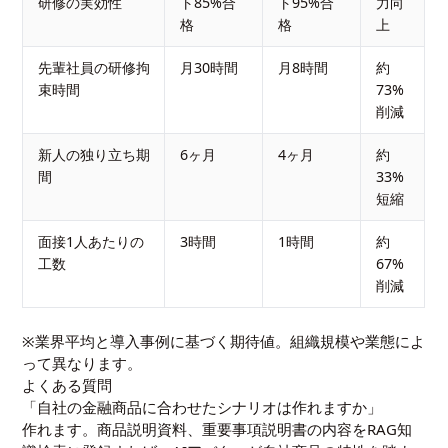
研修の実効性
ト85%合
ト95%合
力向
格
格
上
先輩社員の研修拘
月30時間
月8時間
約
束時間
73%
削減
新人の独り立ち期
6ヶ月
4ヶ月
約
間
33%
短縮
面接1人あたりの
3時間
1時間
約
工数
67%
削減
※業界平均と導入事例に基づく期待値。組織規模や業態によ
って異なります。
よくある質問
「自社の金融商品に合わせたシナリオは作れますか」
作れます。商品説明資料、重要事項説明書の内容をRAG知