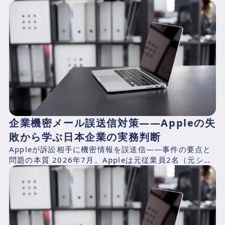
報道によれば、AlibabaのQwen...
企業機密メール誤送信対策——Appleの失
敗から学ぶ日本企業の実務判断
Appleが訴訟相手に機密情報を誤送信——事件の要点と
問題の本質 2026年7月、Appleは元従業員2名（元シニ
アシステムズエンジニアのChang Liuおよ...