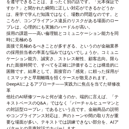
を遵守できることは、まったく別の話です。「元本保証で
すか？」と聞かれた瞬間に正しい対応ができるかどうか
は、座学で学んだ知識ではなく、場数の問題なのです。と
ころが、コンプライアンス違反のリスクがある場面のロー
プレは、心理的にも実施のハードルが高い。
採用の課題——高い倫理観とコミュニケーション能力を同
時に見極める
面接で見極めるべきことが多すぎる、というのが金融業界
の採用担当者の率直な悩みではないでしょうか。コミュニ
ケーション能力、誠実さ、ストレス耐性、顧客志向。限ら
れた面接時間で、すべてを正確に評価することは構造的に
困難です。結果として、面接官の「感覚」に頼った採用が
ミスマッチと早期離職を招くケースが散見されます。
DeepAIによるアプローチ——実践力に焦点を当てた研修改
革
他社のAI研修ツールと何が違うのか。端的に言えば、「テ
キストベースのQ&A」ではなく「バーチャルヒューマンと
の対話型ロープレ」であるという点です。金融商品の説明
やコンプライアンス対応は、声のトーンや間の取り方が重
要な場面が多い。テキストでは訓練できない部分を、AIア
バターとの音声対話でカバーします。