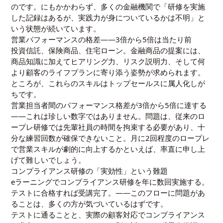
のです。にもかかわらず、多くの金融機関で「研修を実施
した記録はあるが、実践力が身についているかは不明」と
いう状態が続いています。
営業パフォーマンスの格差——3倍から5倍は当たり前
投資信託、保険商品、住宅ローン。金融商品の提案には、
商品知識に加えてヒアリング力、リスク説明力、そして何
より顧客のライフプランに寄り添う姿勢が求められます。
ところが、これらのスキルはトップセールスに属人化しが
ちです。
営業担当者間のパフォーマンス格差が3倍から5倍に達する
——これは珍しい数字ではありません。問題は、従来のロ
ープレ研修では先輩社員の時間を拘束する必要があり、十
分な練習回数が確保できないこと。月に2回程度のロープレ
で営業スキルが劇的に向上するかといえば、率直に申し上
げて難しいでしょう。
コンプライアンス研修の「実効性」という難題
eラーニングでコンプライアンス研修を年に数回実施する。
テストに合格すれば受講完了。——このフローに問題があ
ることは、多くの方が気づいているはずです。
テストに通ることと、実際の顧客対応でコンプライアンス