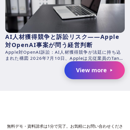
AI人材獲得競争と訴訟リスク――Apple
対OpenAI事案が問う経営判断
Apple対OpenAI訴訟：AI人材獲得競争が法廷に持ち込
まれた構図 2026年7月10日、Appleは元従業員のTang
TanおよびChang Liuと、...
View more
AIで、業務の生産性を変革しません
か？
無料デモ・資料請求は1分で完了。お気軽にお問い合わせくださ