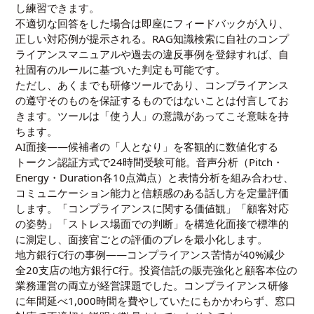
し練習できます。
不適切な回答をした場合は即座にフィードバックが入り、
正しい対応例が提示される。RAG知識検索に自社のコンプ
ライアンスマニュアルや過去の違反事例を登録すれば、自
社固有のルールに基づいた判定も可能です。
ただし、あくまでも研修ツールであり、コンプライアンス
の遵守そのものを保証するものではないことは付言してお
きます。ツールは「使う人」の意識があってこそ意味を持
ちます。
AI面接——候補者の「人となり」を客観的に数値化する
トークン認証方式で24時間受験可能。音声分析（Pitch・
Energy・Duration各10点満点）と表情分析を組み合わせ、
コミュニケーション能力と信頼感のある話し方を定量評価
します。「コンプライアンスに関する価値観」「顧客対応
の姿勢」「ストレス場面での判断」を構造化面接で標準的
に測定し、面接官ごとの評価のブレを最小化します。
地方銀行C行の事例——コンプライアンス苦情が40%減少
全20支店の地方銀行C行。投資信託の販売強化と顧客本位の
業務運営の両立が経営課題でした。コンプライアンス研修
に年間延べ1,000時間を費やしていたにもかかわらず、窓口