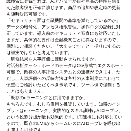
識検索に登録すれば、AIアバターが自社商品の特性を踏ま
えた顧客役を正確に演じます。商品の追加や改定時の更新
も随時対応可能です。
「セキュリティ面は金融機関の基準を満たしているのか」
データの暗号化、アクセス権限管理、操作ログの記録に対
応しています。導入前のセキュリティ審査にも対応いたし
ますが、具体的な要件は金融機関ごとに異なりますので、
個別にご相談ください。「大丈夫です」と一括りにするの
は誠実ではないと考えています。
「研修結果を人事評価に連動させられますか」
対話分析ダッシュボードのデータはCSV形式でエクスポート
可能で、既存の人事評価システムとの連携ができます。た
だし、人事評価への反映方法は各社の人事制度に合わせて
慎重にご検討いただくべき事項です。ツール側で強制する
ことはありません。
「既存のeラーニングと併用できますか」
もちろんです。むしろ併用を推奨しています。知識のイン
プットはeラーニング、実践的なスキル訓練はAIロープレ、
という役割分担が最も効果的です。LTI連携にも対応してい
るので、既存のLMSからシームレスにAIロープレを呼び出
す運用も可能です。