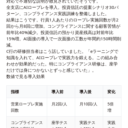
対応で不適切な説明が散見されていたそうです。
全支店にAIロープレを導入。投資信託の提案シナリオ30パ
ターン、コンプライアンス実践訓練を整備しました。
結果はこうです。行員1人あたりのロープレ実施回数が月2
回から月8回に増加。コンプライアンスに関する顧客苦情が
前年比40%減少。投資信託の預かり資産残高は対前年比
15%増。AI面接の導入で一次面接の工数が年間約150時間削
減。
C行の研修担当者はこう話していました。「eラーニングで
知識を入れて、AIロープレで実践力を鍛える。この組み合
わせが効果的だった。特にコンプライアンス研修は、座学
だけでは身につかないとずっと感じていた」。
数値で見る導入効果
指標
導入前
導入後
変化
営業ロープレ実施
月2回/人
月10回/人
5倍
回数
増
コンプライアンス
座学テス
実践テス
実践