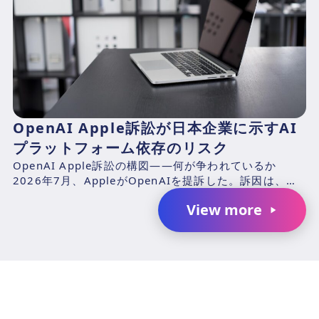
OpenAI Apple訴訟が日本企業に示すAI
プラットフォーム依存のリスク
OpenAI Apple訴訟の構図——何が争われているか
2026年7月、AppleがOpenAIを提訴した。訴因は、元
Appleエンジニアのチャン・リウ（Ch...
View more
AIで、業務の生産性を変革しません