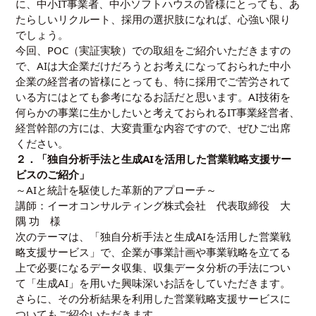
に、中小IT事業者、中小ソフトハウスの皆様にとっても、あ
たらしいリクルート、採用の選択肢になれば、心強い限り
でしょう。
今回、POC（実証実験）での取組をご紹介いただきますの
で、AIは大企業だけだろうとお考えになっておられた中小
企業の経営者の皆様にとっても、特に採用でご苦労されて
いる方にはとても参考になるお話だと思います。AI技術を
何らかの事業に生かしたいと考えておられるIT事業経営者、
経営幹部の方には、大変貴重な内容ですので、ぜひご出席
ください。
２．「
独自分析手法と生成AIを活用した営業戦略支援サー
ビスのご紹介
」
～AIと統計を駆使した革新的アプローチ～
講師：
イーオコンサルティング株式会社 代表取締役 大
隅 功 様
次のテーマは、「独自分析手法と生成AIを活用した営業戦
略支援サービス」で、企業が事業計画や事業戦略を立てる
上で必要になるデータ収集、収集データ分析の手法につい
て「生成AI」を用いた興味深いお話をしていただきます。
さらに、その分析結果を利用した営業戦略支援サービスに
ついてもご紹介いただきます。