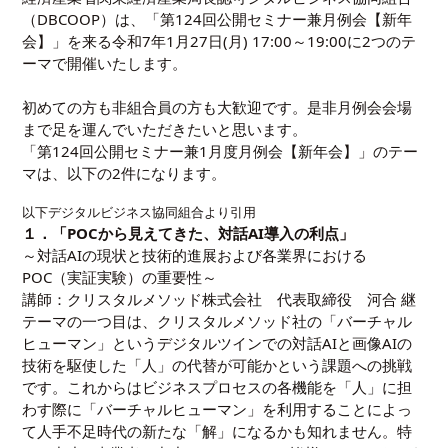
（DBCOOP）
は、
「第124回公開セミナー兼月例会【新年
会】」
を来る令和7年1月27日(月) 17:00～19:00に2つのテ
ーマで開催いたします。
初めての方も非組合員の方も大歓迎です。是非月例会会場
まで足を運んでいただきたいと思います。
「第124回公開セミナー兼1月度月例会【新年会】」のテー
マは、以下の2件になります。
以下デジタルビジネス協同組合より引用
１．「
POCから見えてきた、対話AI導入の利点
」
～対話AIの現状と技術的進展および各業界における
POC（実証実験）の重要性～
講師：
クリスタルメソッド株式会社 代表取締役 河合 継
テーマの一つ目は、クリスタルメソッド社の「バーチャル
ヒューマン」というデジタルツインでの対話AIと画像AIの
技術を駆使した「人」の代替が可能かという課題への挑戦
です。これからはビジネスプロセスの各機能を「人」に担
わす際に「バーチャルヒューマン」を利用することによっ
て人手不足時代の新たな「解」になるかも知れません。特