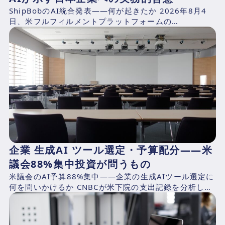
ShipBobのAI統合発表——何が起きたか 2026年8月4
日、米フルフィルメントプラットフォームの
ShipBob（本社：シカゴ、2014年創業、CEO：Dh...
企業 生成AI ツール選定・予算配分——米
議会88%集中投資が問うもの
米議会のAI予算88%集中——企業の生成AIツール選定に
何を問いかけるか CNBCが米下院の支出記録を分析した
結果、2025年4月1日〜2026年3月31日の期...