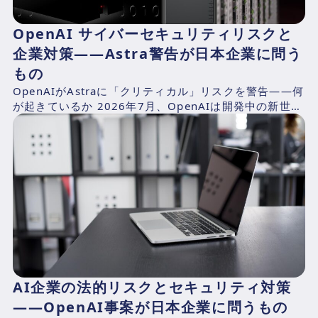
OpenAI サイバーセキュリティリスクと
企業対策——Astra警告が日本企業に問う
もの
OpenAIがAstraに「クリティカル」リスクを警告——何
が起きているか 2026年7月、OpenAIは開発中の新世代
AIモデル「Astra」の予備評価におい...
AI企業の法的リスクとセキュリティ対策
——OpenAI事案が日本企業に問うもの