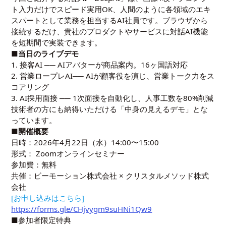
ト入力だけでスピード実用OK、人間のように各領域のエキ
スパートとして業務を担当するAI社員です。ブラウザから
接続するだけ、貴社のプロダクトやサービスに対話AI機能
を短期間で実装できます。
■当日のライブデモ
1. 接客AI ── AIアバターが商品案内。16ヶ国語対応
2. 営業ロープレAI── AIが顧客役を演じ、営業トーク力をス
コアリング
3. AI採用面接 ── 1次面接を自動化し、人事工数を80%削減
技術者の方にも納得いただける「中身の見えるデモ」とな
っています。
■開催概要
日時：2026年4月22日（水）14:00〜15:00
形式： Zoomオンラインセミナー
参加費：無料
共催：ビーモーション株式会社 × クリスタルメソッド株式
会社
[お申し込みはこちら]
https://forms.gle/CHjvygm9suHNi1Qw9
■参加者限定特典