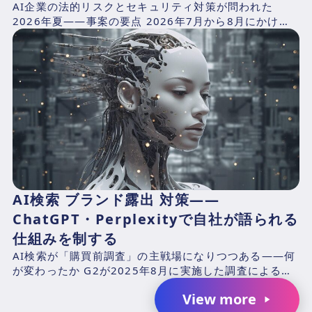
AI企業の法的リスクとセキュリティ対策が問われた
2026年夏——事案の要点 2026年7月から8月にかけ
て、AIプラットフォームが抱える構造的リスクを同時に
露出...
AI検索 ブランド露出 対策——
ChatGPT・Perplexityで自社が語られる
仕組みを制する
AI検索が「購買前調査」の主戦場になりつつある——何
が変わったか G2が2025年8月に実施した調査による
と、B2Bソフトウェアバイヤーの87%がAIチャットボ...
View more