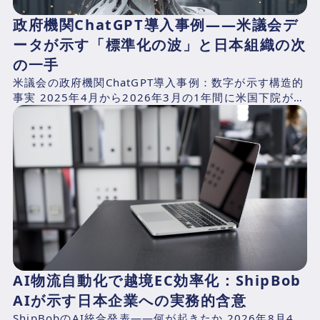
政府機関ChatGPT導入事例——米議会デ
ータが示す「標準化の波」と日本組織の次
の一手
米議会の政府機関ChatGPT導入事例：数字が示す構造的
事実 2025年4月から2026年3月の1年間に米国下院が支
出したAI関連費用を、CNBCが下院支出記録...
AI物流自動化で越境EC効率化：ShipBob
AIが示す日本企業への実務的含意
ShipBobのAI統合発表——何が起きたか 2026年8月4