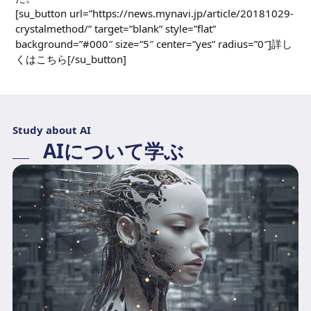
[su_button url=”https://news.mynavi.jp/article/20181029-
crystalmethod/” target=”blank” style=”flat”
background=”#000″ size=”5″ center=”yes” radius=”0″]詳し
くはこちら[/su_button]
Study about AI
AIについて学ぶ