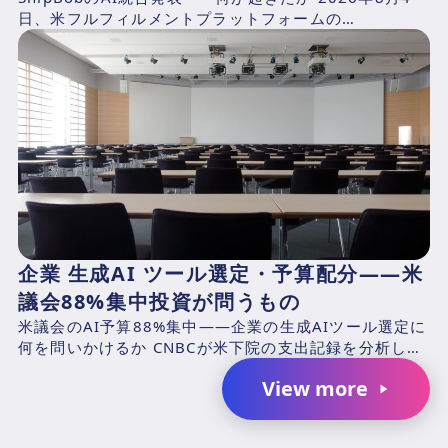
日、米フルフィルメントプラットフォームの
ShipBob（本社：シカゴ、2014年創業、CEO：Dh...
企業 生成AI ツール選定・予算配分——米
議会88%集中投資が問うもの
米議会のAI予算88%集中——企業の生成AIツール選定に
何を問いかけるか CNBCが米下院の支出記録を分析した
結果、2025年4月1日〜2026年3月31日の期...
View more