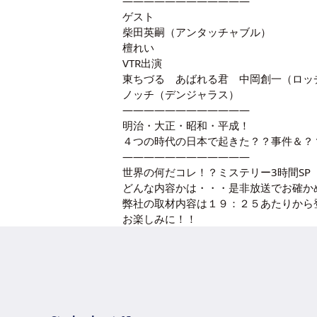
————————————
ゲスト
柴田英嗣（アンタッチャブル）
檀れい
VTR出演
東ちづる あばれる君 中岡創一（ロッ
ノッチ（デンジャラス）
————————————
明治・大正・昭和・平成！
４つの時代の日本で起きた？？事件＆？
————————————
世界の何だコレ！？ミステリー3時間S
どんな内容かは・・・是非放送でお確か
弊社の取材内容は１９：２５あたりから
お楽しみに！！