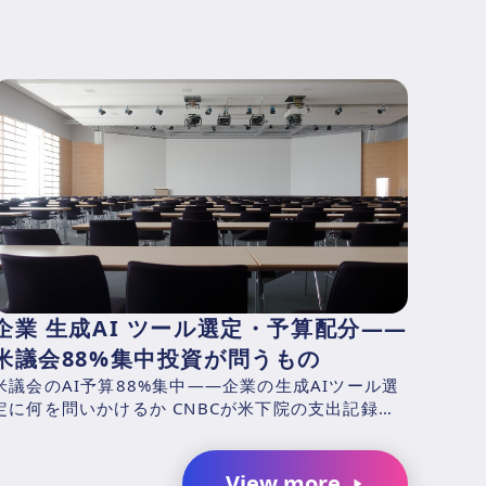
企業 生成AI ツール選定・予算配分——
米議会88%集中投資が問うもの
米議会のAI予算88%集中——企業の生成AIツール選
定に何を問いかけるか CNBCが米下院の支出記録を
分析した結果、2025年4月1日〜2026年3月31日の
...
View more