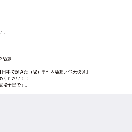
チ）
？騒動！
P【日本で起きた（秘）事件＆騒動／仰天映像】
めください！！
登場予定です。