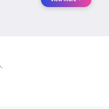
か？
い。