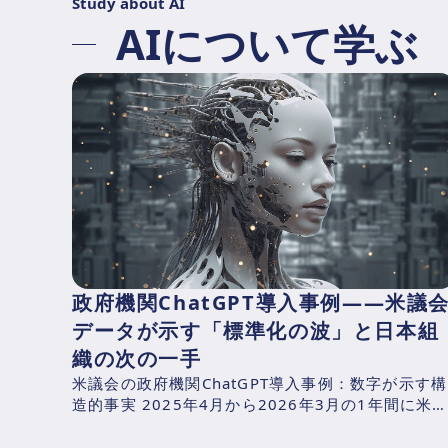
Study about AI
AIについて学ぶ
政府機関ChatGPT導入事例——米議
データが示す「標準化の波」と日本組
織の次の一手
米議会の政府機関ChatGPT導入事例：数字が示す構
造的事実 2025年4月から2026年3月の1年間に米
下院が支出したAI関連費用を、CNBCが下院支出記
録...