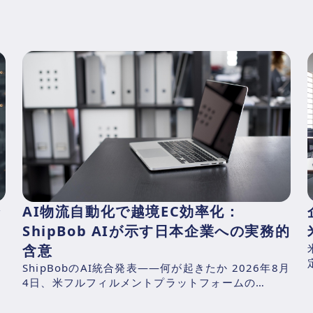
会
AI物流自動化で越境EC効率化：
ShipBob AIが示す日本企業への実務的
含意
ShipBobのAI統合発表——何が起きたか 2026年8月
国
4日、米フルフィルメントプラットフォームの
期
ShipBob（本社：シカゴ、2014年創業、CEO：
Dh...