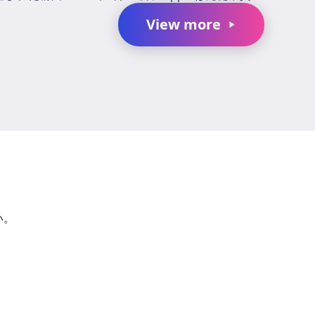
Tang TanおよびChang Liuと、...
View more
か？
い。