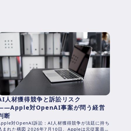
AI人材獲得競争と訴訟リスク
――Apple対OpenAI事案が問う経営
判断
Apple対OpenAI訴訟：AI人材獲得競争が法廷に持ち
込まれた構図 2026年7月10日、Appleは元従業員の