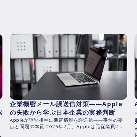
企業機密メール誤送信対策——Apple
認
の失敗から学ぶ日本企業の実務判断
Appleが訴訟相手に機密情報を誤送信——事件の要
点と問題の本質 2026年7月、Appleは元従業員2名
（元シニアシステムズエンジニアのChang Liuお
日