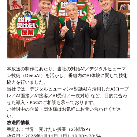
本放送の制作にあたり、当社の対話AI／デジタルヒューマ
ン技術（DeepAI）を活かし、番組内のAI体験に関して技術
協力を行いました。
当社では、デジタルヒューマン×対話AIを活用したAIロープ
レ／AI面接／AI接客／AI受付／一次対応 など、目的に合わ
せた導入・PoCのご相談も承っております。
ご検討中の企業・団体様はお気軽にお問い合わせくださ
い。
放送回情報
番組名：世界一受けたい授業（2時間SP）
放送日：2026年1月11日（日）19:00〜20:54