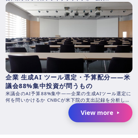
ShipBob（本社：シカゴ、2014年創業、CEO：Dh...
企業 生成AI ツール選定・予算配分——米
議会88%集中投資が問うもの
米議会のAI予算88%集中——企業の生成AIツール選定に
何を問いかけるか CNBCが米下院の支出記録を分析した
結果、2025年4月1日〜2026年3月31日の期...
View more