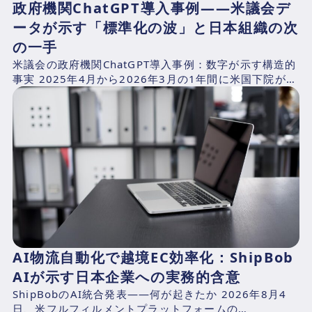
政府機関ChatGPT導入事例——米議会デ
ータが示す「標準化の波」と日本組織の次
の一手
米議会の政府機関ChatGPT導入事例：数字が示す構造的
事実 2025年4月から2026年3月の1年間に米国下院が支
出したAI関連費用を、CNBCが下院支出記録...
AI物流自動化で越境EC効率化：ShipBob
AIが示す日本企業への実務的含意
ShipBobのAI統合発表——何が起きたか 2026年8月4
日、米フルフィルメントプラットフォームの