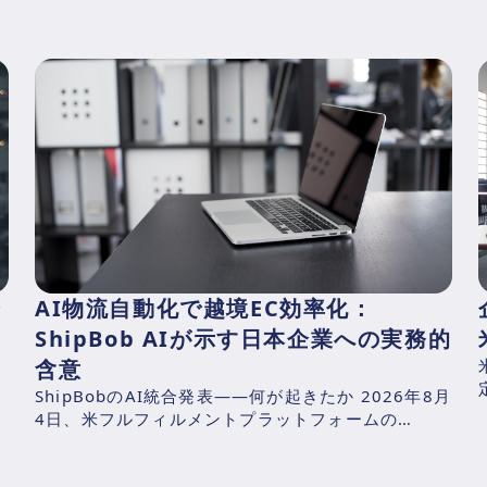
会
AI物流自動化で越境EC効率化：
ShipBob AIが示す日本企業への実務的
含意
ShipBobのAI統合発表——何が起きたか 2026年8月
国
4日、米フルフィルメントプラットフォームの
期
ShipBob（本社：シカゴ、2014年創業、CEO：
Dh...