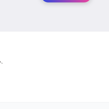
か？
い。