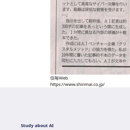
信毎Web
https://www.shinmai.co.jp/
Study about AI