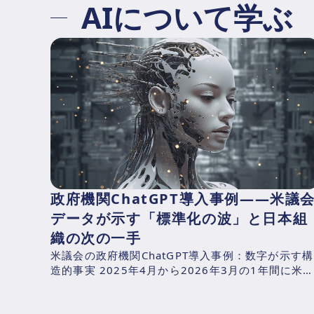
AIについて学ぶ
政府機関ChatGPT導入事例——米議
データが示す「標準化の波」と日本組
織の次の一手
米議会の政府機関ChatGPT導入事例：数字が示す構
造的事実 2025年4月から2026年3月の1年間に米
下院が支出したAI関連費用を、CNBCが下院支出記
録...