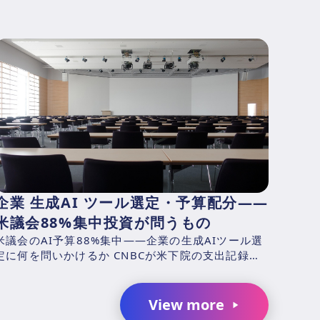
企業 生成AI ツール選定・予算配分——
米議会88%集中投資が問うもの
米議会のAI予算88%集中——企業の生成AIツール選
定に何を問いかけるか CNBCが米下院の支出記録を
分析した結果、2025年4月1日〜2026年3月31日の
...
View more