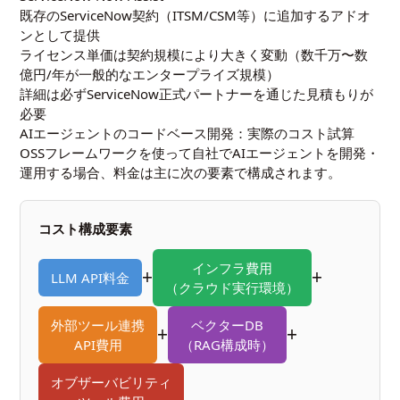
既存のServiceNow契約（ITSM/CSM等）に追加するアドオ
ンとして提供
ライセンス単価は契約規模により大きく変動（数千万〜数
億円/年が一般的なエンタープライズ規模）
詳細は必ずServiceNow正式パートナーを通じた見積もりが
必要
AIエージェントのコードベース開発：実際のコスト試算
OSSフレームワークを使って自社でAIエージェントを開発・
運用する場合、料金は主に次の要素で構成されます。
コスト構成要素
インフラ費用
+
+
LLM API料金
（クラウド実行環境）
外部ツール連携
ベクターDB
+
+
API費用
（RAG構成時）
オブザーバビリティ