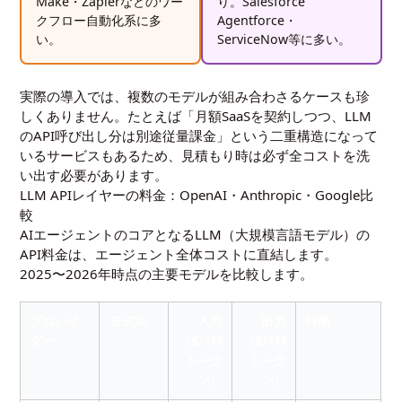
Make・Zapierなどのワー
り。Salesforce
クフロー自動化系に多
Agentforce・
い。
ServiceNow等に多い。
実際の導入では、複数のモデルが組み合わさるケースも珍
しくありません。たとえば「月額SaaSを契約しつつ、LLM
のAPI呼び出し分は別途従量課金」という二重構造になって
いるサービスもあるため、見積もり時は必ず全コストを洗
い出す必要があります。
LLM APIレイヤーの料金：OpenAI・Anthropic・Google比
較
AIエージェントのコアとなるLLM（大規模言語モデル）の
API料金は、エージェント全体コストに直結します。
2025〜2026年時点の主要モデルを比較します。
プロバイ
モデル
入力
出力
特徴
ダー
（$/1M
（$/1M
トーク
トーク
ン）
ン）