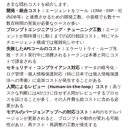
き主な隠れコストを紹介します。
開発・統合コスト：
エージェントをツール（CRM・ERP・社
内DB等）と連携させるための開発工数。小規模でも数十〜
数百時間の実装が必要なケースが多い
プロンプトエンジニアリング・チューニング工数：
エージ
ェントが期待通りに動くまでの試行錯誤コスト。特にマル
チエージェント構成では複雑化しやすい
失敗したAPIコールのコスト：
エラーリトライ・ループ失
敗・テスト実行中に消費されるトークンは本番と同じコス
トで課金される
セキュリティ・コンプライアンス対応：
データの暗号化・
ログ管理・個人情報保護対応（特に日本では個人情報保護
法への準拠）に追加コストが発生することがある
人間によるレビュー（Human-in-the-loop）コスト：
高リ
スクな判断にはAIだけに任せず人間がレビューするプロセ
スを設けることが多く、その人件費も総コストに含める必
要がある
モデルのバージョンアップへの対応コスト：
APIのモデルバ
ージョンが更新されると、プロンプトや動作が変わる可能
性があり、再テスト・再調整の工数が発生する