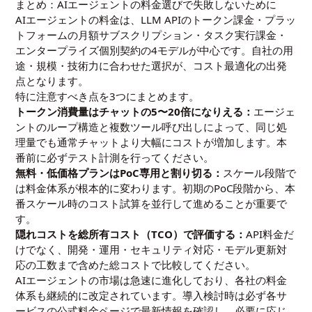
まとめ：AIエージェントの料金選びで失敗しないために
AIエージェントの料金は、LLM APIのトークン課金・プラッ
トフォームの月額サブスクリプション・タスク実行課金・
エンタープライズ個別契約の4モデルが中心です。自社の用
途・規模・技術力に合わせた選択が、コスト最適化の出発
点となります。
特に注意すべき点を3つにまとめます。
トークン消費量はチャットの5〜20倍になりえる：
エージェ
ントのループ構造と複数ツール呼び出しによって、同じ処
理量でも通常チャットより大幅にコストが増加します。本
番前に必ずテスト計測を行ってください。
無料・低価格プランはPoC専用と割り切る：
スケール段階で
は料金体系が根本的に変わります。初期のPoC段階から、本
番スケール時のコスト試算を並行して進めることが重要で
す。
隠れコストを総所有コスト（TCO）で評価する：
API料金だ
けでなく、開発・運用・セキュリティ対応・モデル更新対
応の工数まで含めた総コストで比較してください。
AIエージェントの市場は急速に進化しており、各社の料金
体系も継続的に改定されています。導入検討時は必ず各サ
ービスの公式料金ページで最新情報を確認し、必要に応じ