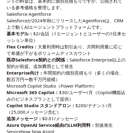
ントの料金は、基本的に個別見積もりですが、公開されて
いる参考価格を整理します。
Salesforce Agentforce
Salesforceが2024年秋にリリースしたAgentforceは、CRM
上で動くAIエージェントプラットフォームです。
基本モデル：
$2/会話（1エージェントとユーザーの1往来セ
ッション単位）
Flex Credits：
大量利用時は割引あり。月間利用量に応じ
て単価が下がるボリュームディスカウント
既存Salesforce契約との関係：
Salesforce Enterprise以上の
契約が前提。追加費用として発生
Enterprise向け：
年間契約の個別見積もり（多くの場合、
数百万円〜数千万円規模）
Microsoft Copilot Studio（Power Platform）
Microsoft 365 Copilot：
$30/ユーザー/月（Copilot機能込
みのビジネスプランとして提供）
Copilot Studio スタンドアロン：
$200/テナント/月
（25,000メッセージ含む）
追加メッセージ：
$0.01/メッセージ
Azure OpenAI Service経由のLLM利用料：
別途発生
ServiceNow Now Assist