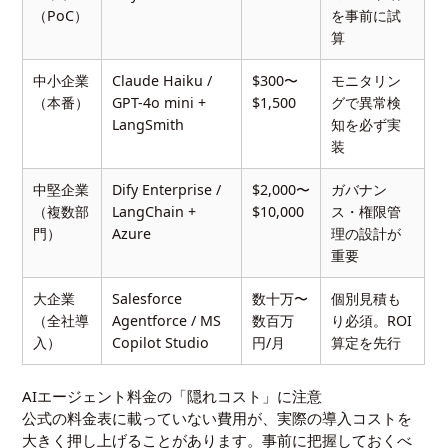
（PoC）
を事前に試
算
中小企業
Claude Haiku /
$300〜
モニタリン
（本番）
GPT-4o mini +
$1,500
グで異常検
LangSmith
知を必ず実
装
中堅企業
Dify Enterprise /
$2,000〜
ガバナン
（複数部
LangChain +
$10,000
ス・権限管
門）
Azure
理の設計が
重要
大企業
Salesforce
数十万〜
個別見積も
（全社導
Agentforce / MS
数百万
り必須。ROI
入）
Copilot Studio
円/月
算定を先行
AIエージェント料金の「隠れコスト」に注意
公式の料金表に載っていない費用が、実際の導入コストを
大きく押し上げることがあります。事前に把握しておくべ