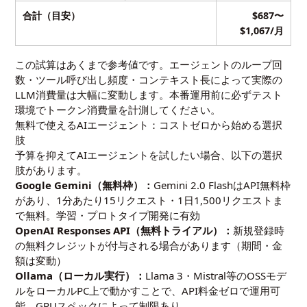
合計（目安）
$687〜
$1,067/月
この試算はあくまで参考値です。エージェントのループ回
数・ツール呼び出し頻度・コンテキスト長によって実際の
LLM消費量は大幅に変動します。本番運用前に必ずテスト
環境でトークン消費量を計測してください。
無料で使えるAIエージェント：コストゼロから始める選択
肢
予算を抑えてAIエージェントを試したい場合、以下の選択
肢があります。
Google Gemini（無料枠）：
Gemini 2.0 FlashはAPI無料枠
があり、1分あたり15リクエスト・1日1,500リクエストま
で無料。学習・プロトタイプ開発に有効
OpenAI Responses API（無料トライアル）：
新規登録時
の無料クレジットが付与される場合があります（期間・金
額は変動）
Ollama（ローカル実行）：
Llama 3・Mistral等のOSSモデ
ルをローカルPC上で動かすことで、API料金ゼロで運用可
能。GPUスペックによって制限あり