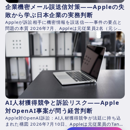
企業機密メール誤送信対策——Appleの失
敗から学ぶ日本企業の実務判断
Appleが訴訟相手に機密情報を誤送信——事件の要点と
問題の本質 2026年7月、Appleは元従業員2名（元シニ
アシステムズエンジニアのChang Liuおよ...
AI人材獲得競争と訴訟リスク――Apple
対OpenAI事案が問う経営判断
Apple対OpenAI訴訟：AI人材獲得競争が法廷に持ち込
まれた構図 2026年7月10日、Appleは元従業員のTang