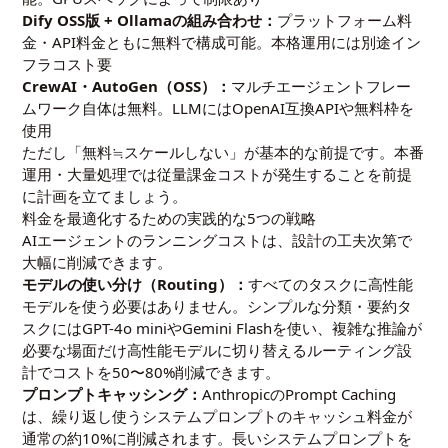
Dify OSS版 + Ollamaの組み合わせ：
プラットフォーム料
金・API料金ともに無料で構成可能。本格運用には別途イン
フラコスト要
CrewAI・AutoGen（OSS）：
マルチエージェントフレー
ムワーク自体は無料。LLMにはOpenAI互換APIや無料枠を
使用
ただし「無料≒スケールしない」が基本的な前提です。本番
運用・大量処理では従量課金コストが発生することを前提
に計画を立てましょう。
料金を最適化するための実践的な5つの戦略
AIエージェントのランニングコストは、設計の工夫次第で
大幅に削減できます。
モデルの使い分け（Routing）：
すべてのタスクに高性能
モデルを使う必要はありません。シンプルな分類・要約タ
スクにはGPT-4o miniやGemini Flashを使い、複雑な推論が
必要な場面だけ高性能モデルに切り替えるルーティング設
計でコストを50〜80%削減できます。
プロンプトキャッシング：
AnthropicのPrompt Caching
は、繰り返し使うシステムプロンプトのキャッシュ料金が
通常の約10%に削減されます。長いシステムプロンプトを