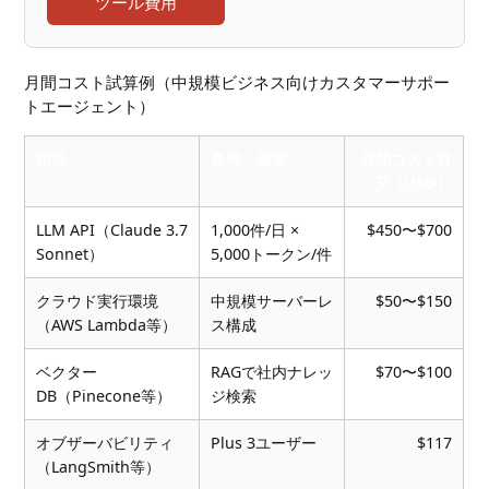
ツール費用
月間コスト試算例（中規模ビジネス向けカスタマーサポー
トエージェント）
項目
条件・仮定
月間コスト目
安（USD）
LLM API（Claude 3.7
1,000件/日 ×
$450〜$700
Sonnet）
5,000トークン/件
クラウド実行環境
中規模サーバーレ
$50〜$150
（AWS Lambda等）
ス構成
ベクター
RAGで社内ナレッ
$70〜$100
DB（Pinecone等）
ジ検索
オブザーバビリティ
Plus 3ユーザー
$117
（LangSmith等）