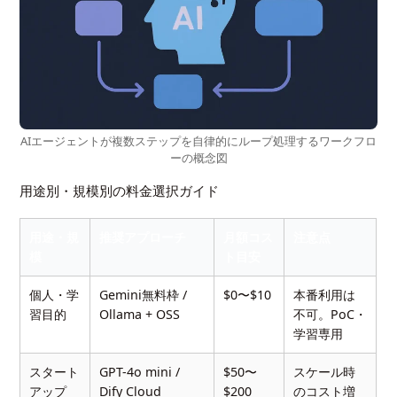
AIエージェントが複数ステップを自律的にループ処理するワークフロ
ーの概念図
用途別・規模別の料金選択ガイド
用途・規
推奨アプローチ
月額コス
注意点
模
ト目安
個人・学
Gemini無料枠 /
$0〜$10
本番利用は
習目的
Ollama + OSS
不可。PoC・
学習専用
スタート
GPT-4o mini /
$50〜
スケール時
アップ
Dify Cloud
$200
のコスト増