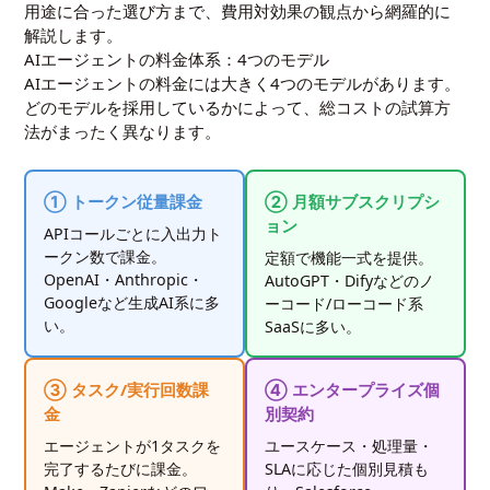
用途に合った選び方まで、費用対効果の観点から網羅的に
解説します。
AIエージェントの料金体系：4つのモデル
AIエージェントの料金には大きく4つのモデルがあります。
どのモデルを採用しているかによって、総コストの試算方
法がまったく異なります。
① トークン従量課金
② 月額サブスクリプシ
ョン
APIコールごとに入出力ト
ークン数で課金。
定額で機能一式を提供。
OpenAI・Anthropic・
AutoGPT・Difyなどのノ
Googleなど生成AI系に多
ーコード/ローコード系
い。
SaaSに多い。
③ タスク/実行回数課
④ エンタープライズ個
金
別契約
エージェントが1タスクを
ユースケース・処理量・
完了するたびに課金。
SLAに応じた個別見積も