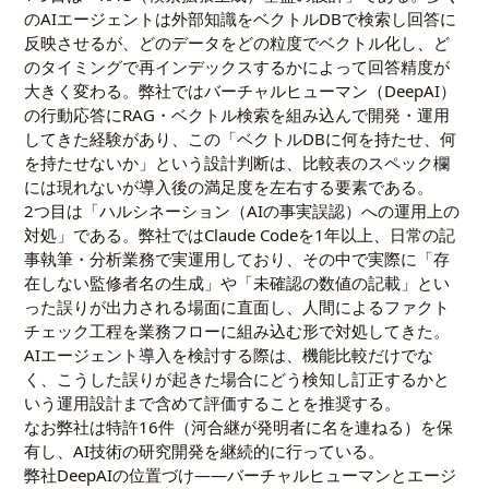
のAIエージェントは外部知識をベクトルDBで検索し回答に
反映させるが、どのデータをどの粒度でベクトル化し、ど
のタイミングで再インデックスするかによって回答精度が
大きく変わる。弊社ではバーチャルヒューマン（DeepAI）
の行動応答にRAG・ベクトル検索を組み込んで開発・運用
してきた経験があり、この「ベクトルDBに何を持たせ、何
を持たせないか」という設計判断は、比較表のスペック欄
には現れないが導入後の満足度を左右する要素である。
2つ目は「ハルシネーション（AIの事実誤認）への運用上の
対処」である。弊社ではClaude Codeを1年以上、日常の記
事執筆・分析業務で実運用しており、その中で実際に「存
在しない監修者名の生成」や「未確認の数値の記載」とい
った誤りが出力される場面に直面し、人間によるファクト
チェック工程を業務フローに組み込む形で対処してきた。
AIエージェント導入を検討する際は、機能比較だけでな
く、こうした誤りが起きた場合にどう検知し訂正するかと
いう運用設計まで含めて評価することを推奨する。
なお弊社は特許16件（河合継が発明者に名を連ねる）を保
有し、AI技術の研究開発を継続的に行っている。
弊社DeepAIの位置づけ——バーチャルヒューマンとエージ