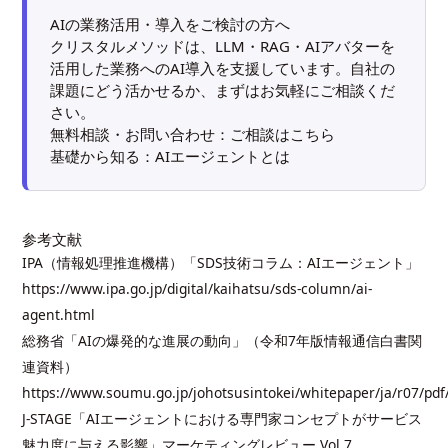
AIの業務活用・導入をご検討の方へ
クリスタルメソッドは、LLM・RAG・AIアバターを
活用した業務へのAI導入を支援しています。自社の
課題にどう活かせるか、まずはお気軽にご相談くだ
さい。
無料相談・お問い合わせ：
ご相談はこちら
基礎から知る：
AIエージェントとは
参考文献
IPA（情報処理推進機構）「SDS技術コラム：AIエージェント」
https://www.ipa.go.jp/digital/kaihatsu/sds-column/ai-
agent.html
総務省「AIの爆発的な進展の動向」（令和7年版情報通信白書関
連資料）
https://www.soumu.go.jp/johotsusintokei/whitepaper/ja/r07/pd
J-STAGE「AIエージェントにおける専門家コンセプトがサービス
魅力度に与える影響」マーケティングレビュー Vol.7