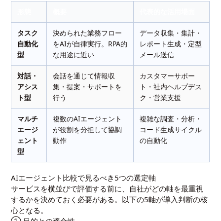
形態
概要
代表的な活用場面
タスク
決められた業務フロー
データ収集・集計・
自動化
をAIが自律実行。RPA的
レポート生成・定型
型
な用途に近い
メール送信
対話・
会話を通じて情報収
カスタマーサポー
アシス
集・提案・サポートを
ト・社内ヘルプデス
ト型
行う
ク・営業支援
マルチ
複数のAIエージェント
複雑な調査・分析・
エージ
が役割を分担して協調
コード生成サイクル
ェント
動作
の自動化
型
AIエージェント比較で見るべき5つの選定軸
サービスを横並びで評価する前に、自社がどの軸を最重視
するかを決めておく必要がある。以下の5軸が導入判断の核
心となる。