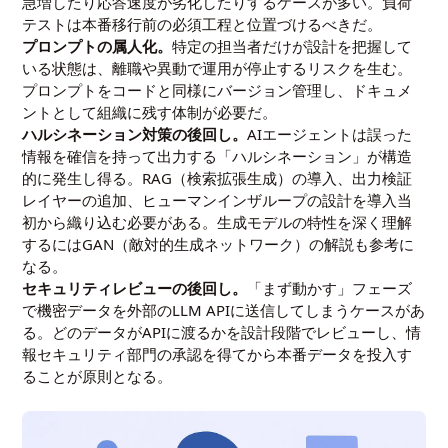
急増したり応答速度が劣化したりするケースが多い。負荷
テストは本番移行前の必須工程と位置づけるべきだ。
プロンプトの属人化。
特定の担当者だけが設計を把握して
いる状態は、離職や異動で運用が停止するリスクを生む。
プロンプトをコードと同様にバージョン管理し、ドキュメ
ントとして組織に残す体制が必要だ。
ハルシネーション対策の後回し。
AIエージェントは誤った
情報を確信を持って出力する「ハルシネーション」が構造
的に発生し得る。RAG（検索拡張生成）の導入、出力検証
レイヤーの追加、ヒューマンインザループの設計を導入当
初から織り込む必要がある。生成モデルの特性を深く理解
するには
GAN（敵対的生成ネットワーク）の解説
も参考に
なる。
セキュリティレビューの後回し。
「まず動かす」フェーズ
で機密データを外部のLLM APIに送信してしまうケースがあ
る。どのデータがAPIに渡るかを設計段階でレビューし、情
報セキュリティ部門の承認を得てから本番データを投入す
ることが原則となる。