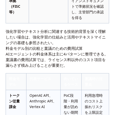
準拠
イアンスドキュメン
（FISC
トで準拠状況を確認
等）
し、主管部門の承認
を得る
強化学習やテキスト分析に関連する技術的背景を深く理解
したい場合は、
強化学習の仕組みと活用
や
テキストマイニ
ングの基礎
も参照されたい。
料金モデル別の比較と稟議のための費用試算
AIエージェントの料金体系は主に4パターンに整理できる。
稟議書の費用試算では、ライセンス料以外のコスト項目を
漏らさず積み上げることが重要だ。
料金モ
代表サービス
向いてい
稟議時の注
デル
るケース
意点
トーク
OpenAI API、
PoC段
利用急増時
ン従量
Anthropic API、
階・利用
のコスト上
課金
Vertex AI
量が読め
振れリスク
ない期間
を上限設定