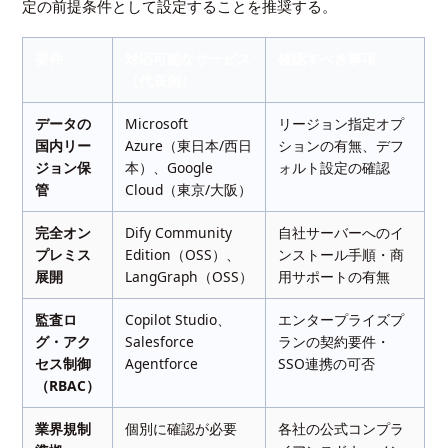
定の前提条件として設定することを推奨する。
要件
対応可能なサービス
確認すべき事項
（代表例）
データの
Microsoft
リージョン指定オプ
国内リー
Azure（東日本/西日
ションの有無、デフ
ジョン保
本）、Google
ォルト設定の確認
管
Cloud（東京/大阪）
完全オン
Dify Community
自社サーバーへのイ
プレミス
Edition（OSS）、
ンストール手順・商
展開
LangGraph（OSS）
用サポートの有無
監査ロ
Copilot Studio、
エンタープライズプ
グ・アク
Salesforce
ランの契約要件・
セス制御
Agentforce
SSO連携の可否
（RBAC）
業界規制
個別に確認が必要
各社の公式コンプラ