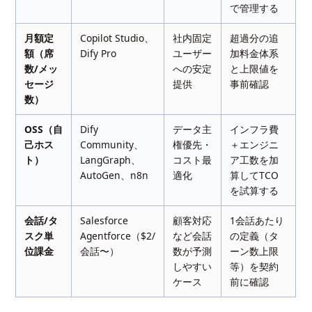
で管理する
月額定
Copilot Studio、
社内固定
超過分の追
額（席
Dify Pro
ユーザー
加料金体系
数/メッ
への安定
と上限値を
セージ
提供
事前確認
数）
OSS（自
Dify
データ主
インフラ費
己ホス
Community、
権優先・
＋エンジニ
ト）
LangGraph、
コスト最
ア工数を加
AutoGen、n8n
適化
算してTCO
を試算する
会話/タ
Salesforce
顧客対応
1会話あたり
スク単
Agentforce（$2/
など会話
の定義（タ
位課金
会話〜）
数が予測
ーン数上限
しやすい
等）を契約
ケース
前に確認