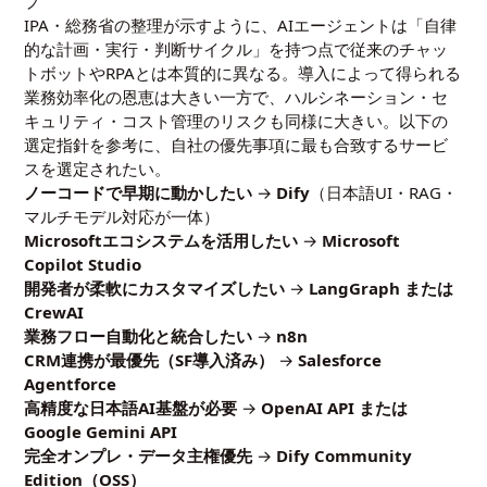
プ
IPA・総務省の整理が示すように、AIエージェントは「自律
的な計画・実行・判断サイクル」を持つ点で従来のチャッ
トボットやRPAとは本質的に異なる。導入によって得られる
業務効率化の恩恵は大きい一方で、ハルシネーション・セ
キュリティ・コスト管理のリスクも同様に大きい。以下の
選定指針を参考に、自社の優先事項に最も合致するサービ
スを選定されたい。
ノーコードで早期に動かしたい
→
Dify
（日本語UI・RAG・
マルチモデル対応が一体）
Microsoftエコシステムを活用したい
→
Microsoft
Copilot Studio
開発者が柔軟にカスタマイズしたい
→
LangGraph または
CrewAI
業務フロー自動化と統合したい
→
n8n
CRM連携が最優先（SF導入済み）
→
Salesforce
Agentforce
高精度な日本語AI基盤が必要
→
OpenAI API または
Google Gemini API
完全オンプレ・データ主権優先
→
Dify Community
Edition（OSS）