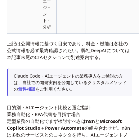
エー
ジェ
ン
ト・
分析
上記は公開情報に基づく目安であり、料金・機能は各社の
公式情報を必ず最終確認されたい。弊社DeepAIについては
本記事末尾のCTAセクションで別途案内する。
Claude Code・AIエージェントの業務導入をご検討の方
は、自社での開発実例を公開しているクリスタルメソッド
の
無料相談
をご利用ください。
目的別・AIエージェント比較と選定指針
業務自動化・RPA代替を目指す場合
定型業務の自動化でまず検討すべきは
n8n
と
Microsoft
Copilot Studio＋Power Automate
の組み合わせだ。n8n
は多数のサービスとのコネクタを持ち、AIエージェントノ