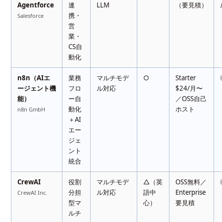
Agentforce
連
LLM
（要見積）
携・
Salesforce
営
業・
CS自
動化
n8n（AIエ
業務
マルチモデ
○
Starter
ージェント機
フロ
ル対応
$24/月〜
能）
ー自
／OSS自己
動化
ホスト
n8n GmbH
＋AI
エー
ジェ
ント
統合
CrewAI
役割
マルチモデ
△（英
OSS無料／
分担
ル対応
語中
Enterprise
CrewAI Inc.
型マ
心）
要見積
ルチ