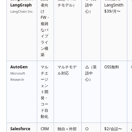
LangGraph
者向
チモデル）
語中
LangSmith
け
心）
$39/月〜
LangChain Inc.
FW・
複雑
なパ
イプ
ライ
ン構
築
AutoGen
マル
マルチモデ
△（英
OSS無料
チエ
ル対応
語中
Microsoft
ージ
心）
Research
ェン
ト開
発・
コー
ド自
動化
Salesforce
CRM
独自＋外部
○
$2/会話〜