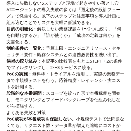
導入に失敗しない5ステップと現場で起きやすい落とし穴
AIエージェントの導入失敗の多くは「選定後の設計フェー
ズ」で発生する。以下のステップと注意事項を導入計画に
組み込むことでリスクを大幅に低減できる。
目的の明確化
：解決したい業務課題を1〜2つに絞り、「何
を自動化するか」「誰が使うか」「成功の定義は何か」を
文書化する。
制約条件の一覧化
：予算上限・エンジニアリソース・セキ
ュリティ要件・既存システムとの連携必要性を洗い出す。
候補の絞り込み
：本記事の比較表をもとにSTEP1・2の条件
でフィルタリングし、2〜3サービスに絞る。
PoCの実施
：無料枠・トライアルを活用し、実際の業務デー
タで小規模テストを行う。応答精度・レイテンシ・実コス
トを計測する。
段階的な本番展開
：スコープを絞った形で本番稼働を開始
し、モニタリングとフィードバックループを仕組み化しな
がら拡張する。
よくある失敗と対策
PoC成功が本番成功を保証しない。
小規模テストでは問題な
くても、リクエスト数・データ量が増えた途端にコストが