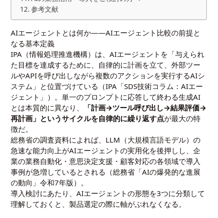
参考文献
AIエージェントとは何か——AIエージェント比較の前提と
なる基本定義
IPA（情報処理推進機構）は、AIエージェントを「与えられ
た目標を達成するために、自律的に計画を立て、外部ツー
ルやAPIを呼び出しながら複数のアクションを実行するAIシ
ステム」と位置づけている（IPA「SDS技術コラム：AIエー
ジェント」）。単一のプロンプトに応答して終わる生成AI
とは本質的に異なり、
「計画→ツール呼び出し→結果評価→
再計画」というサイクルを自律的に繰り返す点
が最大の特
徴だ。
総務省の調査資料によれば、LLM（大規模言語モデル）の
急速な能力向上がAIエージェントの実用化を後押しし、企
業の業務自動化・意思決定支援・顧客対応の各領域で導入
事例が急増しているとされる（総務省「AIの爆発的な進展
の動向」令和7年版）。
導入検討にあたり、AIエージェントの形態を3つに分類して
理解しておくと、製品選定の際に軸がぶれなくなる。