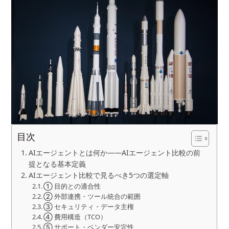
目次
AIエージェントとは何か——AIエージェント比較の前
提となる基本定義
AIエージェント比較で見るべき5つの選定軸
① 目的との適合性
② 外部連携・ツール統合の範囲
③ セキュリティ・データ主権
④ 費用構造（TCO）
⑤ サポート・ベンダー安定性