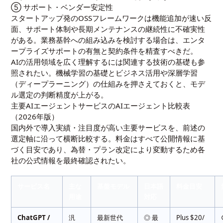
⑤ サポート・ベンダー安定性
スタートアップ発のOSSフレームワークは機能追加が速い反
面、サポート体制や長期メンテナンスの継続性に不確実性
がある。業務基幹への組み込みを検討する場合は、エンタ
ープライズサポートの有無と契約条件を精査すべきだ。
AIの活用領域を広く理解するには関連する技術の基礎も参
照されたい。
機械学習の基礎とビジネス活用
や
深層学習
（ディープラーニング）の仕組み
を押さえておくと、モデ
ル選定の判断精度が上がる。
主要AIエージェントサービスのAIエージェント比較表
（2026年版）
国内外で導入実績・注目度が高い主要サービスを、前述の
選定軸に沿って横断比較する。料金はすべて公開情報に基
づく目安であり、為替・プラン改定により変動するため各
社の公式情報を最終確認されたい。
サービス名
主な
基盤モデル
日本語
料金目安
用途
対応
ChatGPT /
汎
最新世代
◎ 最
Plus $20/