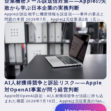
企業機密メール誤送信対策——Appleの失
敗から学ぶ日本企業の実務判断
Appleが訴訟相手に機密情報を誤送信——事件の要点と
問題の本質 2026年7月、Appleは元従業員2名（元シニ
アシステムズエンジニアのChang Liuおよ...
AI人材獲得競争と訴訟リスク――Apple
対OpenAI事案が問う経営判断
Apple対OpenAI訴訟：AI人材獲得競争が法廷に持ち込
まれた構図 2026年7月10日、Appleは元従業員のTang
TanおよびChang Liuと、...