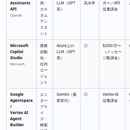
Assistants
用・
LLM（GPT
高水準
月〜／API
API
カス
系）
従量課金
タム
OpenAI
アシ
スタ
ント
Microsoft
業務
Azure上の
◎
$200/月〜
Copilot
自動
LLM（GPT
（メッセー
Studio
化・
系）
ジ数課金）
社内
Microsoft
エー
ジェ
ント
Google
エン
Gemini（最
◎
Vertex AI
Agentspace
ター
新世代）
従量課金
/
プラ
Vertex AI
イ
Agent
ズ・
Builder
検索