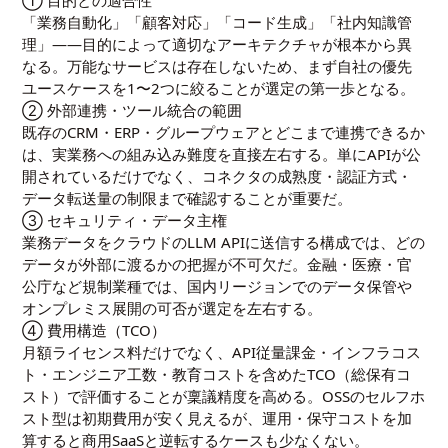
① 目的との適合性
「業務自動化」「顧客対応」「コード生成」「社内知識管
理」——目的によって適切なアーキテクチャが根本から異
なる。万能なサービスは存在しないため、まず自社の優先
ユースケースを1〜2つに絞ることが選定の第一歩となる。
② 外部連携・ツール統合の範囲
既存のCRM・ERP・グループウェアとどこまで連携できるか
は、実業務への組み込み難度を直接左右する。単にAPIが公
開されているだけでなく、コネクタの成熟度・認証方式・
データ転送量の制限まで確認することが重要だ。
③ セキュリティ・データ主権
業務データをクラウドのLLM APIに送信する構成では、どの
データが外部に渡るかの把握が不可欠だ。金融・医療・官
公庁など規制業種では、国内リージョンでのデータ保管や
オンプレミス展開の可否が選定を左右する。
④ 費用構造（TCO）
月額ライセンス料だけでなく、API従量課金・インフラコス
ト・エンジニア工数・教育コストを含めたTCO（総保有コ
スト）で評価することが稟議精度を高める。OSSのセルフホ
スト型は初期費用が安く見えるが、運用・保守コストを加
算すると商用SaaSと逆転するケースも少なくない。