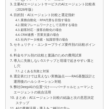
主要AIエージェントサービスのAIエージェント比較表
（2026年版）
目的別・AIエージェント比較と選定指針
業務自動化・RPA代替を目指す場合
開発フレームワークとして活用する場合
顧客対応・接客自動化の場合
CRM連携・営業支援の場合
社内データ検索・知識管理の場合
セキュリティ・エンタープライズ要件別の比較ポイン
ト
料金モデル別の比較と稟議のための費用試算
導入に失敗しない5ステップと現場で起きやすい落と
し穴
よくある失敗と対策
選定表だけでは見えない実務論点――RAG基盤設計と
運用後のハルシネーション対処
弊社DeepAIの位置づけ——バーチャルヒューマンと
エージェントの統合活用
まとめ：AIエージェント比較の結論と次の意思決定
ステップ
AIの業務活用・導入をご検討の方へ