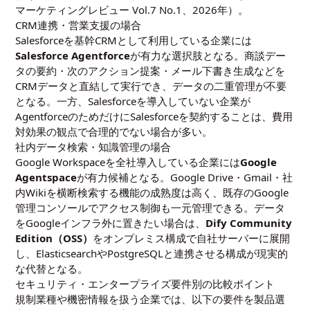
マーケティングレビュー Vol.7 No.1、2026年）。
CRM連携・営業支援の場合
Salesforceを基幹CRMとして利用している企業には
Salesforce Agentforce
が有力な選択肢となる。商談デー
タの要約・次のアクション提案・メール下書き生成などを
CRMデータと直結して実行でき、データの二重管理が不要
となる。一方、Salesforceを導入していない企業が
AgentforceのためだけにSalesforceを契約することは、費用
対効果の観点で合理的でない場合が多い。
社内データ検索・知識管理の場合
Google Workspaceを全社導入している企業には
Google
Agentspace
が有力候補となる。Google Drive・Gmail・社
内Wikiを横断検索する機能の成熟度は高く、既存のGoogle
管理コンソールでアクセス制御も一元管理できる。データ
をGoogleインフラ外に置きたい場合は、
Dify Community
Edition（OSS）
をオンプレミス構成で自社サーバーに展開
し、ElasticsearchやPostgreSQLと連携させる構成が現実的
な代替となる。
セキュリティ・エンタープライズ要件別の比較ポイント
規制業種や機密情報を扱う企業では、以下の要件を製品選