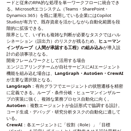
ードと従来のRPA的な処理を単一ワークフローに統合でき
る。Microsoftエコシステム（Teams・SharePoint・
Dynamics 365）を既に運用している企業にはCopilot
Studioが有力で、既存資産を活かしながら自動化範囲を段
階的に拡張できる。
限界として、いずれも複雑な判断が必要なタスクではハル
シネーション（誤出力）のリスクが残るため、
ヒューマン
インザループ（人間が承認する工程）の組み込み
が導入設
計の必須事項となる。
開発フレームワークとして活用する場合
エンジニアリングチームが自社サービスにAIエージェント
機能を組み込む場合は、
LangGraph・AutoGen・CrewAI
が主要な選択肢となる。
LangGraph
：有向グラフでエージェントの状態遷移を精密
に定義できる。ループ・条件分岐・ヒューマンインザルー
プの実装に強く、複雑な業務プロセス自動化に向く。
AutoGen
：複数エージェントが会話形式で協調する設計。
コード生成・デバッグ・研究分析タスクの自動化に適して
いる。
CrewAI
：各エージェントに「役割（Role）」「目標