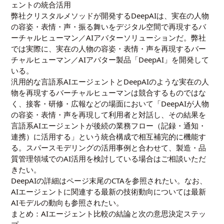
ェントの統合活用
弊社クリスタルメソッドが開発するDeepAIは、実在の人物
の容姿・表情・声・振る舞いをデジタル空間で再現するバ
ーチャルヒューマン／AIアバターソリューションだ。弊社
では実際に、実在の人物の容姿・表情・声を再現するバー
チャルヒューマン／AIアバター製品「DeepAI」を開発して
いる。
汎用的な言語系AIエージェントとDeepAIのような実在の人
物を再現するバーチャルヒューマンは競合するものではな
く、接客・研修・広報などの場面において「DeepAIが人物
の容姿・表情・声を再現して利用者と対話し、その結果を
言語系AIエージェントが後続の業務フロー（記録・通知・
連携）に活用する」という統合構成で相互補完的に機能す
る。
スパースモデリングの活用事例
と合わせて、製造・品
質管理領域でのAI活用を検討している場合はご相談いただ
きたい。
DeepAIの詳細はページ末尾のCTAを参照されたい。なお、
AIエージェントに関連する最新の技術動向については
最新
AIモデルの動向
も参照されたい。
まとめ：AIエージェント比較の結論と次の意思決定ステッ