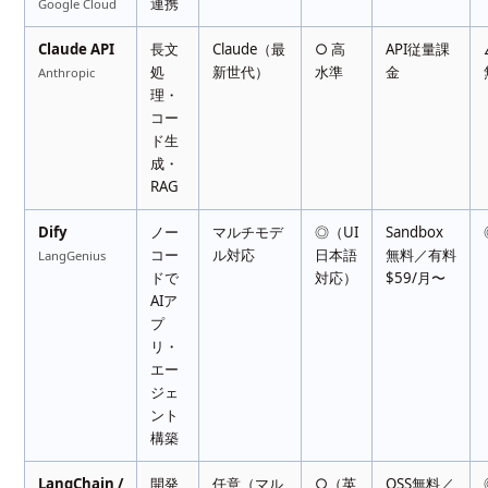
連携
Google Cloud
Claude API
長文
Claude（最
○ 高
API従量課
処
新世代）
水準
金
Anthropic
理・
コー
ド生
成・
RAG
Dify
ノー
マルチモデ
◎（UI
Sandbox
コー
ル対応
日本語
無料／有料
LangGenius
ドで
対応）
$59/月〜
AIア
プ
リ・
エー
ジェ
ント
構築
LangChain /
開発
任意（マル
○（英
OSS無料／