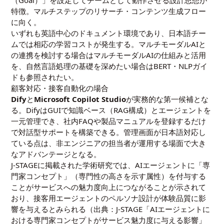
（Goal）」を設定してチームとして動作させる設計思想が
特徴。マルチステップのリサーチ・コンテンツ生成フロー
に向く。
いずれも英語中心のドキュメント環境であり、日本語チー
ムでは相応の学習コストが発生する。マルチモーダルAIと
の連携を検討する場合は
マルチモーダルAIの仕組みと活用
を、自然言語処理の基礎を深めたい場合は
BERT・NLPガイ
ド
も参照されたい。
顧客対応・接客自動化の場合
Dify
と
Microsoft Copilot Studio
が実務的な第一候補とな
る。DifyはGUIで知識ベース（RAG構成）とエージェントを
一元管理でき、社内FAQや製品マニュアルを登録するだけ
で対話型サポートを構築できる。管理画面が日本語対応し
ている点は、非エンジニアの担当者が運用する場面で大き
なアドバンテージとなる。
J-STAGEに掲載された学術研究では、AIエージェントに「専
門家コンセプト」（専門性の高さを示す属性）を付与する
ことがサービスへの魅力度向上につながることが示されて
おり、接客用エージェントのペルソナ設計が体験品質に影
響を与えるとみられる（出典：J-STAGE「AIエージェントに
おける専門家コンセプトがサービス魅力度に与える影響」