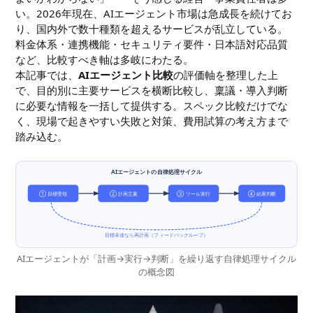
い。2026年現在、AIエージェント市場は急成長を続けてお
り、国内外で数十種類を超えるサービスが乱立している。
料金体系・連携機能・セキュリティ要件・日本語対応品質
など、比較すべき軸は多岐にわたる。
本記事では、
AIエージェント比較
の評価軸を整理した上
で、目的別に主要サービスを横断比較し、稟議・導入判断
に必要な情報を一括して提供する。スペック比較だけでな
く、現場で起きやすい失敗と対策、費用試算の考え方まで
踏み込む。
AIエージェントの自律処理サイクル
① 目標受領
② 計画立案
③ ツール実行
④ 結果判断
目標未達なら再計画（フィードバックループ）
AIエージェントが「計画→実行→判断」を繰り返す自律処理サイクル
の概念図