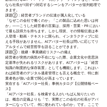
なら社長が1回ずつ対応するシーンをアバターが並列処理で
きます。
課題②：経営者ブランドの伝達が属人化している
「なぜこの会社で働くのか」「この製品に込めた思いは何
か」——こうした経営者の言葉は、採用・営業・PR におい
て最も説得力を持ちます。しかし現状、その情報伝達は本
人登壇・動画・テキストに限られ、インタラクティブに伝
える手段がありません。AIアバター社長は問いに応じてリ
アルタイムで経営哲学を語ることができます。
課題③：後継・事業継続リスクへの備え
経営者が突然の病気や不在になった際、企業文化や意思決
定基準が失われるリスクがあります。AIアバターは「経営
知識の制度的な保存装置」としても機能します。これはい
わば経営者のデジタル遺産管理とも言える概念で、特に創
業者色が強い企業で関心が高まっています。
実在する「AIアバター社長」事例カタログ【公開情報ベー
ス】
「AIアバター社長」を検索する人がいちばん知りたいの
は、概念の定義よりも「で、実際どこの会社の社長がアバ
ターになっていて、何に使われているのか」です。ここで