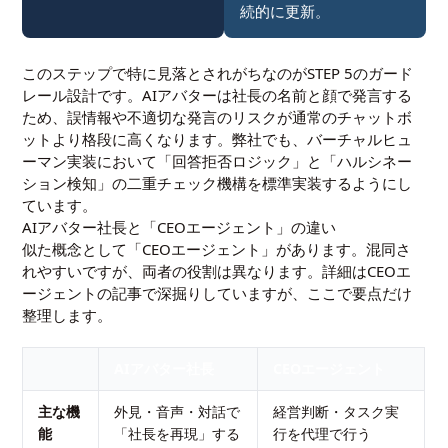
続的に更新。
このステップで特に見落とされがちなのがSTEP 5のガード
レール設計です。AIアバターは社長の名前と顔で発言する
ため、誤情報や不適切な発言のリスクが通常のチャットボ
ットより格段に高くなります。弊社でも、バーチャルヒュ
ーマン実装において「回答拒否ロジック」と「ハルシネー
ション検知」の二重チェック機構を標準実装するようにし
ています。
AIアバター社長と「CEOエージェント」の違い
似た概念として「CEOエージェント」があります。混同さ
れやすいですが、両者の役割は異なります。詳細は
CEOエ
ージェント
の記事で深掘りしていますが、ここで要点だけ
整理します。
AIアバター社長
CEOエージェント
主な機
外見・音声・対話で
経営判断・タスク実
能
「社長を再現」する
行を代理で行う