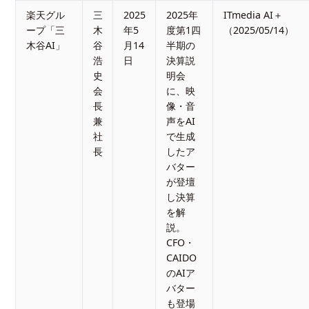
楽天グル
三
2025
2025年
ITmedia AI＋
ープ「三
木
年5
度第1四
（2025/05/14）
木谷AI」
谷
月14
半期の
浩
日
決算説
史
明会
会
に、映
長
像・音
兼
声をAI
社
で生成
長
したア
バター
が登壇
し決算
を解
説。
CFO・
CAIDO
のAIア
バター
も登場