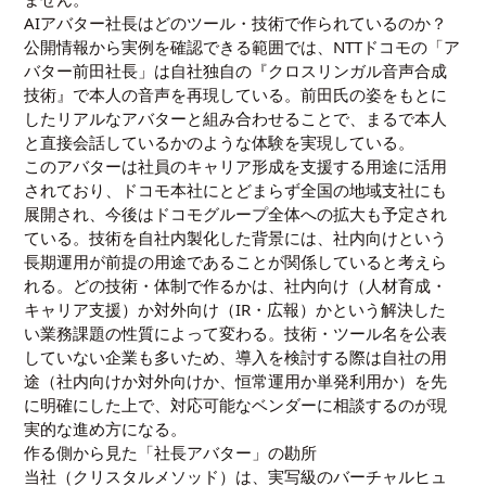
AIアバター社長はどのツール・技術で作られているのか？
公開情報から実例を確認できる範囲では、NTTドコモの「ア
バター前田社長」は自社独自の『クロスリンガル音声合成
技術』で本人の音声を再現している。前田氏の姿をもとに
したリアルなアバターと組み合わせることで、まるで本人
と直接会話しているかのような体験を実現している。
このアバターは社員のキャリア形成を支援する用途に活用
されており、ドコモ本社にとどまらず全国の地域支社にも
展開され、今後はドコモグループ全体への拡大も予定され
ている。技術を自社内製化した背景には、社内向けという
長期運用が前提の用途であることが関係していると考えら
れる。どの技術・体制で作るかは、社内向け（人材育成・
キャリア支援）か対外向け（IR・広報）かという解決した
い業務課題の性質によって変わる。技術・ツール名を公表
していない企業も多いため、導入を検討する際は自社の用
途（社内向けか対外向けか、恒常運用か単発利用か）を先
に明確にした上で、対応可能なベンダーに相談するのが現
実的な進め方になる。
作る側から見た「社長アバター」の勘所
当社（クリスタルメソッド）は、実写級のバーチャルヒュ