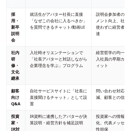
ン
採
就活生がアバター社長に直接
説明会参加者のエ
用・
「なぜこの会社に入るべきか」
メント向上、社長
新卒
を質問できるチャット/動画UI
使わずに経営者の
説明
達
会
社内
入社時オリエンテーションで
経営哲学の均一な
研
「社長アバターと対話しながら
入社員の早期カル
修・
企業理念を学ぶ」プログラム
ィット
文化
継承
顧客
自社サービスサイトに「社長に
問い合わせ対応コ
向け
直接聞けるチャット」として設
減、顧客との信頼
Q&A
置
投資
IR資料に連携したアバターが決
投資家への情報提
家・
算説明・経営方針を補足説明
化、代表メッセー
IR対
性担保