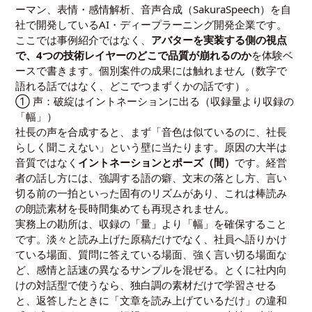
ーマン、表情・感情解析、音声合成（SakuraSpeech）を自
社で開発しているAI・ディープラーニング開発企業です。
ここでは事例紹介ではなく、
アバターを実装する側の視点
で、4つの技術レイヤーのどこで品質が崩れるのか
を体験ベ
ースで書きます。個別案件の成果には触れません（数字で
語れる話ではなく、どこでつまずくかの話です）。
① 声：破綻はイントネーションに出る（収録量より収録の
「幅」）
社長の声を合成すると、まず「音色は似ているのに、社長
らしく聞こえない」という壁に当たります。原因の大半は
音質ではなく
イントネーションとポーズ（間）
です。経営
者の話し方には、強調する語の癖、文末の落とし方、言い
切る前の一拍といった固有のリズムがあり、これは棒読み
の朗読素材を長時間集めても再現されません。
実務上の勘所は、収録の「量」より「幅」を確保すること
です。淡々と読み上げた原稿だけでなく、社員へ語りかけ
ている場面、質問に答えている場面、強く言い切る場面な
ど、感情と話速の異なるサンプルを混ぜる。とくに社内向
けの対話型で使うなら、独白調の素材だけで学習させる
と、返答したときに「文章を読み上げているだけ」の違和