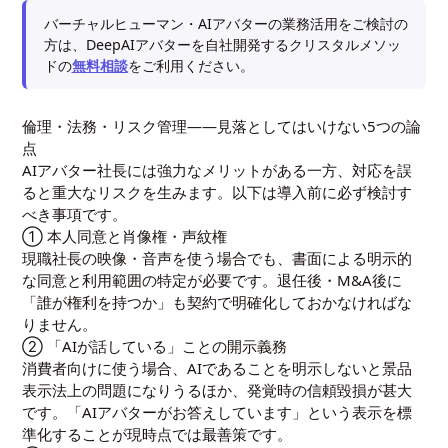
バーチャルヒューマン・AIアバターの業務活用をご検討の
方は、DeepAIアバターを自社開発するクリスタルメソッ
ドの
無料相談
をご利用ください。
倫理・法務・リスク管理——見落としてはいけない5つの論
点
AIアバター社長には強力なメリットがある一方、対応を誤
ると重大なリスクを生みます。以下は導入前に必ず検討す
べき事項です。
① 本人同意と肖像権・声紋権
現職社長の映像・音声を使う場合でも、書面による明示的
な同意と利用範囲の特定が必要です。退任後・M&A後に
「誰が権利を持つか」も契約で明確化しておかなければな
りません。
② 「AIが話している」ことの開示義務
消費者向けに使う場合、AIであることを明示しないと景品
表示法上の問題になりうるほか、発覚時の信頼毀損が甚大
です。「AIアバターがお答えしています」という表示を標
準化することが現時点では最善策です。