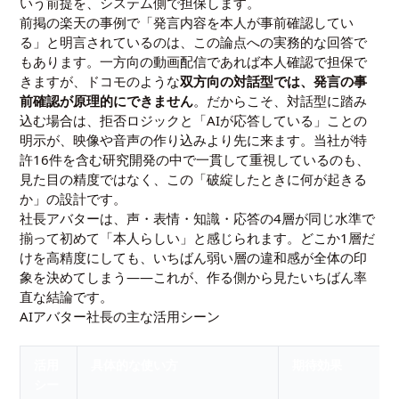
いう前提を、システム側で担保します。
前掲の楽天の事例で「発言内容を本人が事前確認してい
る」と明言されているのは、この論点への実務的な回答で
もあります。一方向の動画配信であれば本人確認で担保で
きますが、ドコモのような
双方向の対話型では、発言の事
前確認が原理的にできません
。だからこそ、対話型に踏み
込む場合は、拒否ロジックと「AIが応答している」ことの
明示が、映像や音声の作り込みより先に来ます。当社が特
許16件を含む研究開発の中で一貫して重視しているのも、
見た目の精度ではなく、この「破綻したときに何が起きる
か」の設計です。
社長アバターは、声・表情・知識・応答の4層が同じ水準で
揃って初めて「本人らしい」と感じられます。どこか1層だ
けを高精度にしても、いちばん弱い層の違和感が全体の印
象を決めてしまう——これが、作る側から見たいちばん率
直な結論です。
AIアバター社長の主な活用シーン
活用
具体的な使い方
期待効果
シー