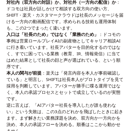
対社内（双方向の対話）か、対社外（一方向の配信）か
：
ドコモは社員が話しかけて相談する双方向の使い方、
SHIFT・楽天・カスタマークラウドは社長のメッセージを届
ける一方向の動画配信です。求められる技術も運用体制
も、この2つでまったく違います。
入口は「社長のため」ではなく「業務のため」
：ドコモの
事例は営業ロールプレイAIの副産物としてキャリア相談AI
に行き着いています。社長アバターを目的化するのではな
く、すでに困っている業務（教育、IR、情報発信）に当て
はめた結果として社長の顔と声が選ばれている、という順
序です。
本人の関与が前提
：楽天は「発言内容を本人が事前確認し
ている」と明言し、SHIFTは社長本人がプロトタイプを見て
採用を判断しています。アバターが勝手に喋る運用ではな
く、本人の承認プロセスとセットで成立しているのが実態
です。
逆に言えば、「AIアバター社長を導入したが誰も使わな
い」という失敗は、この3点のどれかを飛ばしたときに起き
ます。まず解きたい業務課題を決め、双方向か一方向かを
決め、本人の承認フローを決める。順番はここから動かせ
ません。