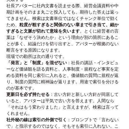
社長アバターに社内文書を読ませる際、経営会議資料や中
期計画をそのまま丸ごと投入しても、期待した答えは返っ
てきません。検索は文書単位ではなくチャンク単位で効く
ため、
粒度が粗すぎると関係のない章まで引き当て、細か
すぎると文脈が切れて意味を失います
。とくに経営者の言
葉は「なぜそう決めたか」という理由が別の箇所にあるこ
とが多く、結論だけを切り出すと、アバターが根拠のない
断言をする原因になります。
現場での勘所は次の通りです。
「発言」と「制度」を混ぜない
：社長の講話・インタビュ
ーなど価値観を語る資料と、人事制度・規程など事実を定
める資料を同じ索引に入れると、価値観の質問に規程が返
り、制度の質問に精神論が返ります。用途で索引を分ける
のが基本です。
更新日を必ず持たせる
：古い方針と新しい方針が同居して
いると、アバターは平気で古い方を答えます。人間なら
「それはもう変わりました」と言えますが、検索は言って
くれません。
社外秘の線は索引の外側で引く
：プロンプトで「言わない
で」と指示するのではなく、そもそも索引に入れない。こ