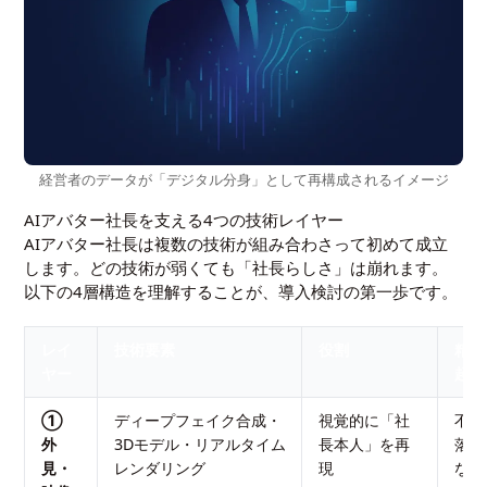
経営者のデータが「デジタル分身」として再構成されるイメージ
AIアバター社長を支える4つの技術レイヤー
AIアバター社長は複数の技術が組み合わさって初めて成立
します。どの技術が弱くても「社長らしさ」は崩れます。
以下の4層構造を理解することが、導入検討の第一歩です。
レイ
技術要素
役割
精度
ヤー
起き
①
ディープフェイク合成・
視覚的に「社
不気
外
3Dモデル・リアルタイム
長本人」を再
落ち
見・
レンダリング
現
なう