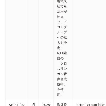
地域支
社でも
活用が
始ま
り、ド
コモグ
ループ
への拡
大も予
定。
NTT独
自の
「クロ
スリン
ガル音
声合成
技術」
を使
用。
SHIFT「AI
丹
2025
海外投
SHIFT Group 技