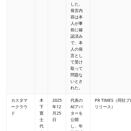
した。
発言内
容は本
人が事
前に確
認済み
で、本
人の発
言とし
て受け
取って
問題な
いとさ
れた。
カスタマ
木
2025
代表の
PR TIMES（同社
ークラウ
下
年12
AIアバ
リリース）
ド
寛
月25
ターを
士
日
公開
代
し、年