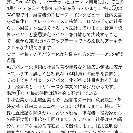
弊社DeepAIでは、バーチャルヒューマン開発においてこの
4層すべてを自社実装する体制を取っています。特に③の
RAG層では、経営者のスピーチ・インタビュー・社内文書
を構造化してナレッジベースに格納し、LLMが「その社長
らしい回答」を生成できるよう設計しています。音声・映
像レイヤーと意思決定レイヤーを分離して実装すること
で、後から知識だけをアップデートできる柔軟なアーキテ
クチャが実現できます。
なぜ「社長」のアバター化が注目されるのか——3つの経営
課題
AIアバターの活用は社員教育や接客など幅広い領域に広が
っています（詳しくは
社員AI（AI社員）
の記事を参照）。
その中でも「社長」のアバター化が特に注目される理由
は、経営者というリソースが本質的に希少だからです。
課題①：社長の時間は絶対的に不足している
中小企業から上場企業まで、経営者の一日は意思決定・対
外交渉・社内コミュニケーションで埋まります。特に「社
長に直接話を聞きたい」という顧客・求職者・投資家から
の需要は常に供給を上回ります。AIアバター社長はその需
給ギャップを埋める存在として機能します。採用説明会・
顧客向けQ&A・パートナー向けブリーフィングなど、本来