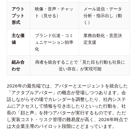
アウト
映像・音声・チャッ
メール送信・データ
プット
ト（見せる）
分析・指示出し（動
形式
く）
主な価
ブランド伝達・コミ
業務自動化・意思決
値
ュニケーション効率
定支援
化
組み合
両者を統合することで「見た目も行動も社長に
わせ
近い存在」が実現可能
2026年の最先端では、アバターとエージェントを統合した
「アクタブルアバター」の概念が登場しつつあります。会
話しながらその場でカレンダーを調整したり、社内システ
ムにアクセスして情報を引き出したりといった行動を、社
長の「顔と声」を持つアバターが実行するものです。ただ
し実装コスト・リスク管理の難易度が高く、2026年時点で
は大企業主導のパイロット段階にとどまっています。