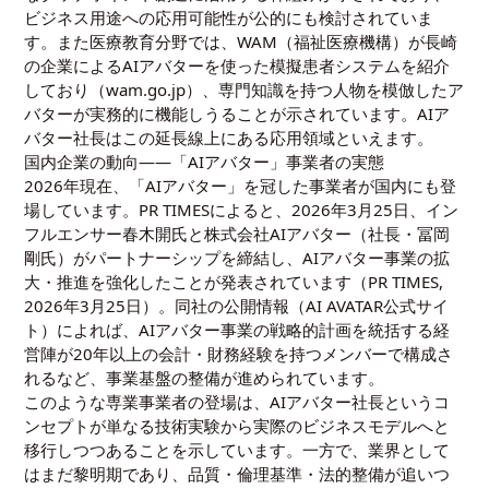
ビジネス用途への応用可能性が公的にも検討されていま
す。また医療教育分野では、WAM（福祉医療機構）が長崎
の企業によるAIアバターを使った模擬患者システムを紹介
しており（
wam.go.jp
）、専門知識を持つ人物を模倣したア
バターが実務的に機能しうることが示されています。AIア
バター社長はこの延長線上にある応用領域といえます。
国内企業の動向——「AIアバター」事業者の実態
2026年現在、「AIアバター」を冠した事業者が国内にも登
場しています。PR TIMESによると、2026年3月25日、イン
フルエンサー春木開氏と株式会社AIアバター（社長・冨岡
剛氏）がパートナーシップを締結し、AIアバター事業の拡
大・推進を強化したことが発表されています（
PR TIMES,
2026年3月25日
）。同社の公開情報（
AI AVATAR公式サイ
ト
）によれば、AIアバター事業の戦略的計画を統括する経
営陣が20年以上の会計・財務経験を持つメンバーで構成さ
れるなど、事業基盤の整備が進められています。
このような専業事業者の登場は、AIアバター社長というコ
ンセプトが単なる技術実験から実際のビジネスモデルへと
移行しつつあることを示しています。一方で、業界として
はまだ黎明期であり、品質・倫理基準・法的整備が追いつ