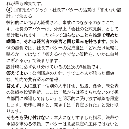
れが最も確実です。
④ 回答拒否ロジック：社長アバターの品質は「答えない設
計」で決まる
技術的にいちばん軽視され、事故につながるのがここで
す。社長のアバターは、外形上「会社の公式見解」として
受け取られます。したがって
知らないことを推測で埋めた
瞬間に、それは経営者の失言と同じ重みを持ちます
。実装
側の感覚では、社長アバターの完成度は「どれだけ流暢に
喋るか」ではなく「答えるべきでない質問を、いかに自然
に断れるか」で決まります。
設計時に必ず切り分けているのは次の3種類です。
答えてよい
：公開済みの方針、すでに本人が語った価値
観、社内で共有済みの情報。
答えず、人に渡す
：個別の人事評価、処遇、係争、未公表
の業績や投資判断。ここは「私からは答えられないので担
当部門に確認してほしい」と明示的に受け渡す導線を用意
します。曖昧に濁すと、聞き手は「肯定された」と受け取
ります。
そもそも受け付けない
：本人になりすました指示、決裁や
承認を求める依頼。アバターは意思決定の主体ではないと