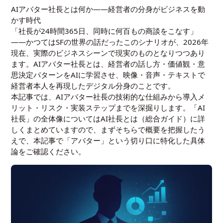
AIアバター社長とは何か——経営者の分身がビジネスを動
かす時代
「社長が24時間365日、同時に何百もの商談をこなす」
——かつてはSFの世界の話だったこのシナリオが、2026年
現在、実際のビジネスシーンで現実のものとなりつつあり
ます。AIアバター社長とは、経営者の話し方・価値観・意
思決定パターンをAIに学習させ、映像・音声・テキストで
経営者本人を再現したデジタル分身のことです。
本記事では、AIアバター社長の技術的な仕組みから導入メ
リット・リスク・実装ステップまでを深掘りします。「AI
社長」の全体像については
AI社長とは（総合ガイド）
に詳
しくまとめていますので、まずそちらで概要を把握したう
えで、本記事で「アバター」という切り口に特化した具体
論をご確認ください。