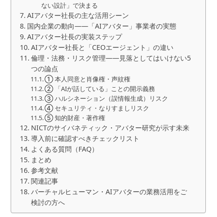
ない設計」で決まる
AIアバター社長の主な活用シーン
国内企業の動向——「AIアバター」事業者の実態
AIアバター社長の実装ステップ
AIアバター社長と「CEOエージェント」の違い
倫理・法務・リスク管理——見落としてはいけない5
つの論点
① 本人同意と肖像権・声紋権
② 「AIが話している」ことの開示義務
③ ハルシネーション（誤情報生成）リスク
④ セキュリティ・なりすましリスク
⑤ 知的財産・著作権
NICTのサイバネティック・アバター研究が示す未来
導入前に確認すべきチェックリスト
よくある質問（FAQ）
まとめ
参考文献
関連記事
バーチャルヒューマン・AIアバターの業務活用をご
検討の方へ