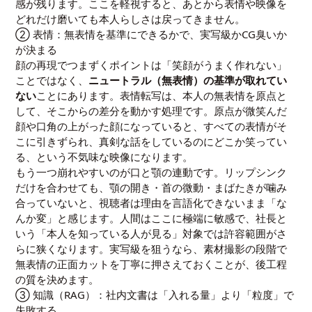
感が残ります。ここを軽視すると、あとから表情や映像を
どれだけ磨いても本人らしさは戻ってきません。
② 表情：無表情を基準にできるかで、実写級かCG臭いか
が決まる
顔の再現でつまずくポイントは「笑顔がうまく作れない」
ことではなく、
ニュートラル（無表情）の基準が取れてい
ない
ことにあります。表情転写は、本人の無表情を原点と
して、そこからの差分を動かす処理です。原点が微笑んだ
顔や口角の上がった顔になっていると、すべての表情がそ
こに引きずられ、真剣な話をしているのにどこか笑ってい
る、という不気味な映像になります。
もう一つ崩れやすいのが口と顎の連動です。リップシンク
だけを合わせても、顎の開き・首の微動・まばたきが噛み
合っていないと、視聴者は理由を言語化できないまま「な
んか変」と感じます。人間はここに極端に敏感で、社長と
いう「本人を知っている人が見る」対象では許容範囲がさ
らに狭くなります。実写級を狙うなら、素材撮影の段階で
無表情の正面カットを丁寧に押さえておくことが、後工程
の質を決めます。
③ 知識（RAG）：社内文書は「入れる量」より「粒度」で
失敗する