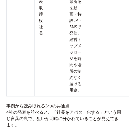
表
頭所感
取
を動
締
画・特
役
設LP・
社
SNSで
長
発信。
経営ト
ップメ
ッセー
ジを時
間や場
所の制
約なく
届ける
用途。
事例から読み取れる3つの共通点
4社の発表を並べると、「社長をアバター化する」という同
じ言葉の裏で、狙いが明確に分かれていることが見えてき
ます。