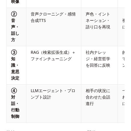
映像
②
音声クローニング・感情
声色・イント
「偽
音
合成TTS
ネーション・
視聴
声・
語り口を再現
に伝
話し
方
③
RAG（検索拡張生成）＋
社内ナレッ
的外
知
ファインチューニング
ジ・経営哲学
で経
識・
を回答に反映
ンド
意思
決定
④
LLMエージェント・プロ
相手の状況に
一問
対
ンプト設計
合わせた会話
わり
話・
進行
にな
行動
制御