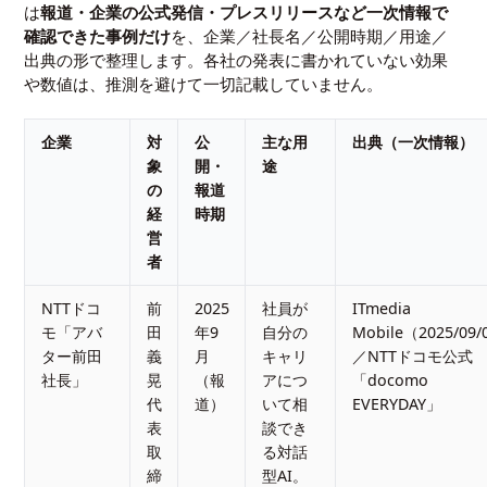
は
報道・企業の公式発信・プレスリリースなど一次情報で
確認できた事例だけ
を、企業／社長名／公開時期／用途／
出典の形で整理します。各社の発表に書かれていない効果
や数値は、推測を避けて一切記載していません。
企業
対
公
主な用
出典（一次情報）
象
開・
途
の
報道
経
時期
営
者
NTTドコ
前
2025
社員が
ITmedia
モ「アバ
田
年9
自分の
Mobile（2025/09/
ター前田
義
月
キャリ
／NTTドコモ公式
社長」
晃
（報
アにつ
「docomo
代
道）
いて相
EVERYDAY」
表
談でき
取
る対話
締
型AI。