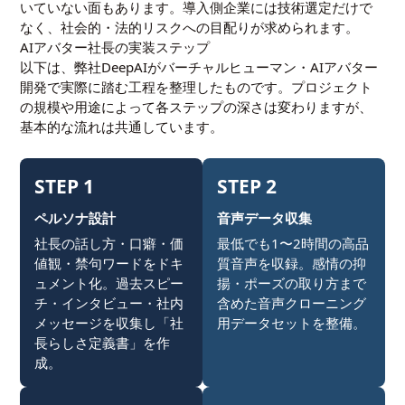
いていない面もあります。導入側企業には技術選定だけで
なく、社会的・法的リスクへの目配りが求められます。
AIアバター社長の実装ステップ
以下は、弊社DeepAIがバーチャルヒューマン・AIアバター
開発で実際に踏む工程を整理したものです。プロジェクト
の規模や用途によって各ステップの深さは変わりますが、
基本的な流れは共通しています。
STEP 1
STEP 2
ペルソナ設計
音声データ収集
社長の話し方・口癖・価
最低でも1〜2時間の高品
値観・禁句ワードをドキ
質音声を収録。感情の抑
ュメント化。過去スピー
揚・ポーズの取り方まで
チ・インタビュー・社内
含めた音声クローニング
メッセージを収集し「社
用データセットを整備。
長らしさ定義書」を作
成。