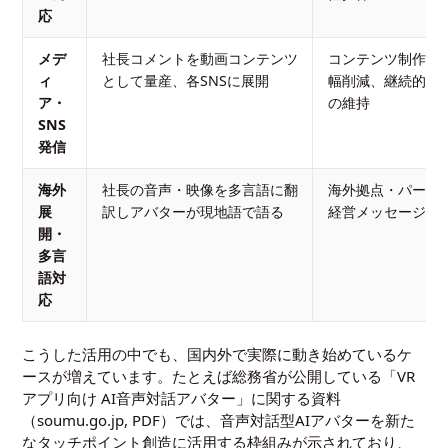
応
メデ
社長コメントを動画コンテンツ
コンテンツ制作コ
ィ
として量産、各SNSに展開
幅削減、継続的な
ア・
の維持
SNS
発信
海外
社長の音声・映像を多言語に翻
海外拠点・パート
展
訳しアバターが現地語で語る
経営メッセージの
開・
多言
語対
応
こうした活用の中でも、国内外で実際に動き始めているケ
ースが増えています。たとえば総務省が公開している「VR
アプリ向け AI音声対話アバター」に関する資料
（
soumu.go.jp, PDF
）では、音声対話型AIアバターを新た
なタッチポイント創造に活用する枠組みが示されており、