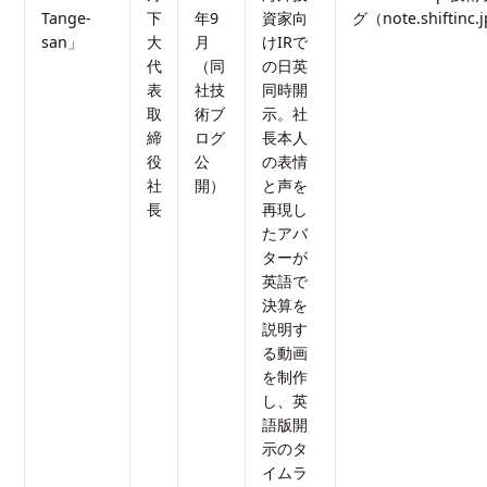
Tange-
下
年9
資家向
グ（note.shiftinc.
san」
大
月
けIRで
代
（同
の日英
表
社技
同時開
取
術ブ
示。社
締
ログ
長本人
役
公
の表情
社
開）
と声を
長
再現し
たアバ
ターが
英語で
決算を
説明す
る動画
を制作
し、英
語版開
示のタ
イムラ