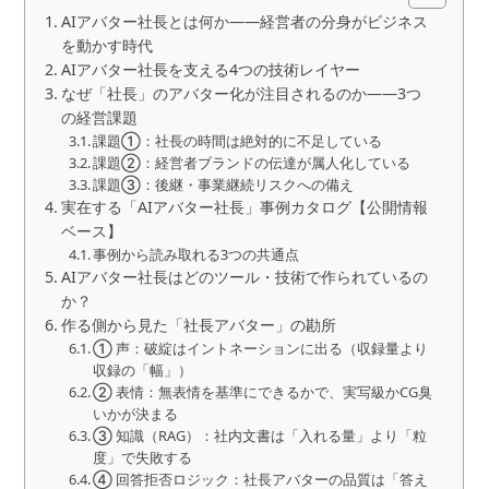
AIアバター社長とは何か——経営者の分身がビジネス
を動かす時代
AIアバター社長を支える4つの技術レイヤー
なぜ「社長」のアバター化が注目されるのか——3つ
の経営課題
課題①：社長の時間は絶対的に不足している
課題②：経営者ブランドの伝達が属人化している
課題③：後継・事業継続リスクへの備え
実在する「AIアバター社長」事例カタログ【公開情報
ベース】
事例から読み取れる3つの共通点
AIアバター社長はどのツール・技術で作られているの
か？
作る側から見た「社長アバター」の勘所
① 声：破綻はイントネーションに出る（収録量より
収録の「幅」）
② 表情：無表情を基準にできるかで、実写級かCG臭
いかが決まる
③ 知識（RAG）：社内文書は「入れる量」より「粒
度」で失敗する
④ 回答拒否ロジック：社長アバターの品質は「答え