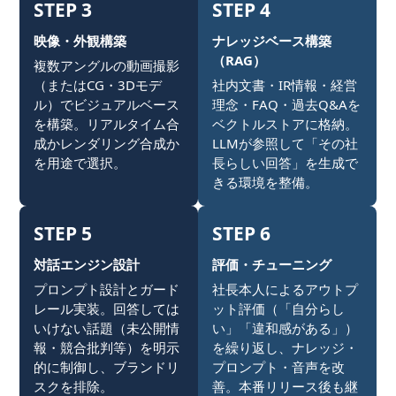
STEP 3
STEP 4
映像・外観構築
ナレッジベース構築
（RAG）
複数アングルの動画撮影
（またはCG・3Dモデ
社内文書・IR情報・経営
ル）でビジュアルベース
理念・FAQ・過去Q&Aを
を構築。リアルタイム合
ベクトルストアに格納。
成かレンダリング合成か
LLMが参照して「その社
を用途で選択。
長らしい回答」を生成で
きる環境を整備。
STEP 5
STEP 6
対話エンジン設計
評価・チューニング
プロンプト設計とガード
社長本人によるアウトプ
レール実装。回答しては
ット評価（「自分らし
いけない話題（未公開情
い」「違和感がある」）
報・競合批判等）を明示
を繰り返し、ナレッジ・
的に制御し、ブランドリ
プロンプト・音声を改
スクを排除。
善。本番リリース後も継