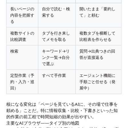
長いページの
自分で読む・検
開いたまま「要約し
内容を把握す
索する
て」と頼む
る
複数サイトの
タブを行き来し
複数タブを横断して
比較調査
てメモを取る
比較表を作らせる
検索
キーワード→リ
質問→出典つきの回
ンク一覧→自分
答が直接返る
で選ぶ
定型作業（予
すべて手作業
エージェント機能に
約・入力・巡
手順ごと任せる（発
回）
展中）
核になる変化は「ページを見ているAIに、その場で仕事を
頼める」ことだ。特に情報収集・比較・下書きといった知
的作業の前工程で時間短縮の効果が出やすい。
主要なAIブラウザ——タイプ別の地図