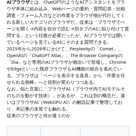
AIブラウザ
とは、ChatGPTのようなAIアシスタントをブラ
ウザ本体に組み込み、Webページの要約・質問応答・比較
調査・フォーム入力などの作業をブラウザ側が代行してく
れる新しいカテゴリのブラウザだ。従来は「ブラウザでペ
ージを開く→内容を自分で読む→別タブのAIに貼り付けて質
問する」という往復が必要だったが、AIブラウザでは開い
ているページを見ているAIにそのまま質問できる。
2025年から2026年にかけて、Perplexityの「Comet」、
OpenAIの「ChatGPT Atlas」、The Browser Companyの
「Dia」など専用のAIブラウザが相次いで登場し、Chrome
やEdgeといった既存ブラウザもAI機能の統合を進めてい
る。ブラウザは「ページを表示する道具」から「作業を任
せられる相棒」へと役割が変わりつつある。
なお、似た言葉に「ブラウザAI（ブラウザ内でAIモデルそ
のものを動かす技術）」があるが、これは別の概念だ。違
いは
ブラウザAI（WebGPU AI）の解説記事
で整理してお
り、本記事の末尾でも触れる。
従来のブラウザと何が違うのか
やりたいこと
従来のブラウザ
AIブラウザ