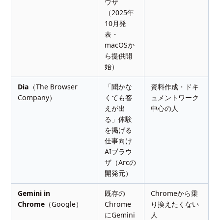
ウザ
（2025年
10月発
表・
macOSか
ら提供開
始）
Dia
（The Browser
「聞かな
資料作成・ドキ
Company）
くても答
ュメントワーク
えが出
中心の人
る」体験
を掲げる
仕事向け
AIブラウ
ザ（Arcの
開発元）
Gemini in
既存の
Chromeから乗
Chrome
（Google）
Chrome
り換えたくない
にGemini
人