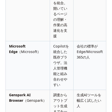
を統合。
開いてい
るページ
の理解・
作業の高
速化を支
援
Microsoft
Copilotを
会社の標準が
Edge
（Microsoft）
統合した
Edge/Microsoft
既存ブラ
365の人
ウザ。法
人管理機
能と組み
合わせや
すい
Genspark AI
調査から
生成AIツールを
Browser
（Genspark）
アウトプ
幅広く試したい
ット生成
人
までを一