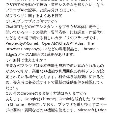
ウザ内でAIを動かす技術・業務システムを知りたい」なら
ブラウザAIの記事、と読み分けてほしい。
AIブラウザに関するよくある質問
Q1. AIブラウザとは何ですか？
ChatGPTなどのAIアシスタントをブラウザ本体に統合し、
開いているページの要約・質問応答・比較調査・作業代行
などをその場で頼める新しいカテゴリのブラウザです。
PerplexityのComet、OpenAIのChatGPT Atlas、The
Browser CompanyのDiaなどの専用製品と、Chrome・
EdgeなどへのAI統合の2系統があります。
Q2. 無料で使えますか？
主要なAIブラウザは基本機能を無料で使い始められるもの
が多いですが、高度なAI機能や利用回数に有料プランが設
定されている場合があります。料金体系は頻繁に変わるた
め、導入時に各公式サイトで最新の提供条件を確認してく
ださい。
Q3. 今のChromeのまま使う方法はありますか？
あります。GoogleはChromeにGeminiを統合した「Gemini
in Chrome」を提供しており、ブラウザを乗り換えずにペー
ジの要約・質問などのAI機能を使えます。MicrosoftもEdge