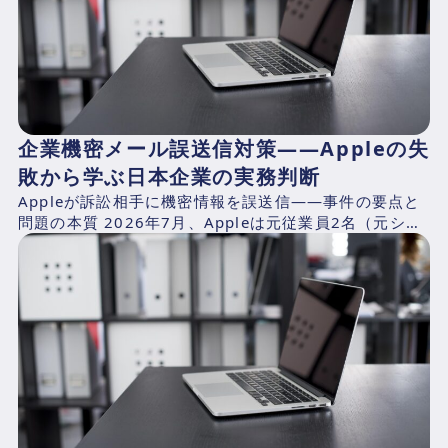
企業機密メール誤送信対策——Appleの失
敗から学ぶ日本企業の実務判断
Appleが訴訟相手に機密情報を誤送信——事件の要点と
問題の本質 2026年7月、Appleは元従業員2名（元シニ
アシステムズエンジニアのChang Liuおよ...