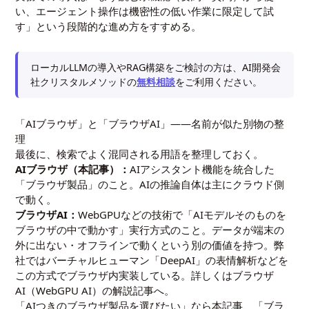
い、エージェント操作は機密性の低い作業に限定して試
す」という段階的な進め方をすすめる。
ローカルLLMの導入やRAG構築をご検討の方は、AI開発会
社クリスタルメソッドの
無料相談
をご利用ください。
「AIブラウザ」と「ブラウザAI」——名前が似た別物の整
理
最後に、検索でよく混同される用語を整理しておく。
AIブラウザ（本記事）：
AIアシスタント機能を統合した
「ブラウザ製品」のこと。AIの推論自体は主にクラウド側
で動く。
ブラウザAI：
WebGPUなどの技術で「AIモデルそのものを
ブラウザの中で動かす」実行方式のこと。データが端末の
外に出ない・オフラインで動くという別の価値を持つ。弊
社ではバーチャルヒューマン「DeepAI」の表情解析などを
この方式でブラウザ内実装している。詳しくは
ブラウザ
AI（WebGPU AI）の解説記事
へ。
「AIつきのブラウザ製品を選びたい」なら本記事、「ブラ