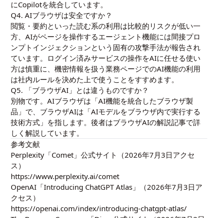
にCopilotを統合しています。
Q4. AIブラウザは安全ですか？
閲覧・要約といった読む系の利用は比較的リスクが低い一
方、AIがページを操作するエージェント機能には間接プロ
ンプトインジェクションという固有の攻撃手法が報告され
ています。ログイン済みサービスの操作をAIに任せる使い
方は慎重に、機密情報を扱う業務ページでのAI機能の利用
は社内ルールを決めた上で使うことをすすめます。
Q5. 「ブラウザAI」とは違うものですか？
別物です。AIブラウザは「AI機能を統合したブラウザ製
品」で、ブラウザAIは「AIモデルをブラウザ内で実行する
技術方式」を指します。後者は
ブラウザAIの解説記事
で詳
しく解説しています。
参考文献
Perplexity「Comet」公式サイト（2026年7月3日アクセ
ス）
https://www.perplexity.ai/comet
OpenAI「Introducing ChatGPT Atlas」（2026年7月3日ア
クセス）
https://openai.com/index/introducing-chatgpt-atlas/