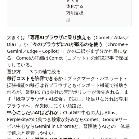
体化する
万能支援
型
大きくは「
専用AIブラウザに乗り換える
（Comet／Atlas／
Dia）」か「
今のブラウザにAIが載るのを使う
（Chrome＋
Gemini／Edge＋Copilot）」かの二択がまず分かれ目にな
る。Cometの詳細は
Comet（コメット）の解説記事
で深掘
りしている。
選び方——3つの軸で絞る
移行コストを許容できるか：
ブックマーク・パスワード・
拡張機能の移行は各ブラウザともインポート機能で補助さ
れるが、業務PCでは会社の管理ポリシーが優先される。ま
ず「既存ブラウザ＋AI統合」で試し、物足りなければ専用
ブラウザへ、が失敗しにくい順路だ。
中心にしたいAIはどれか：
ChatGPT中心の人はAtlas、
Perplexityの出典つき検索が好みならComet、Googleサー
ビス中心ならGemini in Chromeと、普段使うAIとの一体感
で選ぶと定着しやすい。