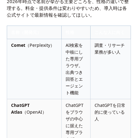
2026年時点で名前が挙がる主要どころを、性格の違いで整
理する。料金・提供条件は変わりやすいため、導入時は各
公式サイトで最新情報を確認してほしい。
名称（開発元）
性格
こんな人に向く
Comet
（Perplexity）
AI検索を
調査・リサーチ
中核にし
業務が多い人
た専用ブ
ラウザ。
出典つき
回答とエ
ージェン
ト機能
ChatGPT
ChatGPT
ChatGPTを日常
Atlas
（OpenAI）
をブラウ
的に使っている
ザの中心
人
に据えた
専用ブラ