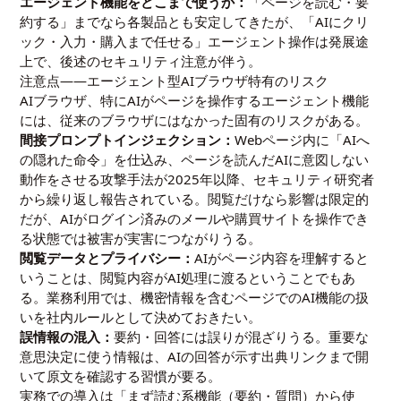
エージェント機能をどこまで使うか：
「ページを読む・要
約する」までなら各製品とも安定してきたが、「AIにクリ
ック・入力・購入まで任せる」エージェント操作は発展途
上で、後述のセキュリティ注意が伴う。
注意点——エージェント型AIブラウザ特有のリスク
AIブラウザ、特にAIがページを操作するエージェント機能
には、従来のブラウザにはなかった固有のリスクがある。
間接プロンプトインジェクション：
Webページ内に「AIへ
の隠れた命令」を仕込み、ページを読んだAIに意図しない
動作をさせる攻撃手法が2025年以降、セキュリティ研究者
から繰り返し報告されている。閲覧だけなら影響は限定的
だが、AIがログイン済みのメールや購買サイトを操作でき
る状態では被害が実害につながりうる。
閲覧データとプライバシー：
AIがページ内容を理解すると
いうことは、閲覧内容がAI処理に渡るということでもあ
る。業務利用では、機密情報を含むページでのAI機能の扱
いを社内ルールとして決めておきたい。
誤情報の混入：
要約・回答には誤りが混ざりうる。重要な
意思決定に使う情報は、AIの回答が示す出典リンクまで開
いて原文を確認する習慣が要る。
実務での導入は「まず読む系機能（要約・質問）から使