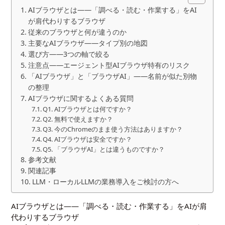
AIブラウザとは——「調べる・読む・作業する」をAI
が肩代わりするブラウザ
従来のブラウザと何が違うのか
主要なAIブラウザ——タイプ別の地図
選び方——3つの軸で絞る
注意点——エージェント型AIブラウザ特有のリスク
「AIブラウザ」と「ブラウザAI」——名前が似た別物
の整理
AIブラウザに関するよくある質問
Q1. AIブラウザとは何ですか？
Q2. 無料で使えますか？
Q3. 今のChromeのまま使う方法はありますか？
Q4. AIブラウザは安全ですか？
Q5. 「ブラウザAI」とは違うものですか？
参考文献
関連記事
LLM・ローカルLLMの業務導入をご検討の方へ
AIブラウザとは——「調べる・読む・作業する」をAIが肩
代わりするブラウザ