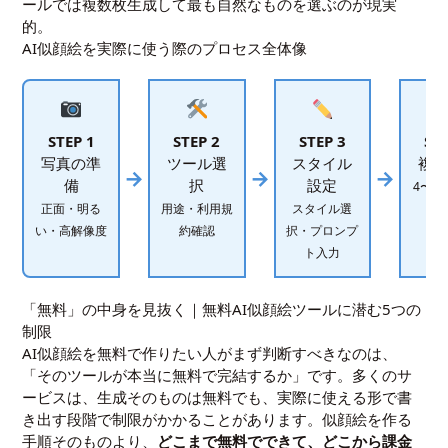
ールでは複数枚生成して最も自然なものを選ぶのが現実
的。
AI似顔絵を実際に使う際のプロセス全体像
STEP 1
STEP 2
STEP 3
STE
写真の準
ツール選
スタイル
複数
→
→
→
備
択
設定
4〜1
正面・明る
用途・利用規
スタイル選
して
い・高解像度
約確認
択・プロンプ
ト入力
「無料」の中身を見抜く｜無料AI似顔絵ツールに潜む5つの
制限
AI似顔絵を無料で作りたい人がまず判断すべきなのは、
「そのツールが本当に無料で完結するか」です。多くのサ
ービスは、生成そのものは無料でも、実際に使える形で書
き出す段階で制限がかかることがあります。似顔絵を作る
手順そのものより、
どこまで無料でできて、どこから課金