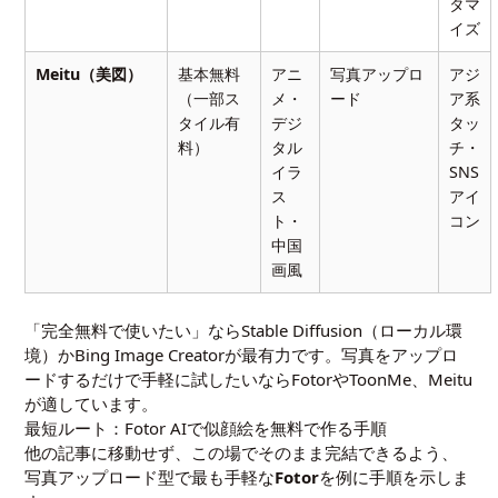
タマ
イズ
Meitu（美図）
基本無料
アニ
写真アップロ
アジ
（一部ス
メ・
ード
ア系
タイル有
デジ
タッ
料）
タル
チ・
イラ
SNS
ス
アイ
ト・
コン
中国
画風
「完全無料で使いたい」ならStable Diffusion（ローカル環
境）かBing Image Creatorが最有力です。写真をアップロ
ードするだけで手軽に試したいならFotorやToonMe、Meitu
が適しています。
最短ルート：Fotor AIで似顔絵を無料で作る手順
他の記事に移動せず、この場でそのまま完結できるよう、
写真アップロード型で最も手軽な
Fotor
を例に手順を示しま