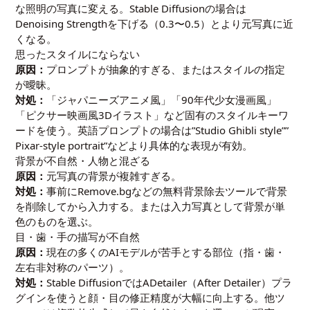
な照明の写真に変える。Stable Diffusionの場合は
Denoising Strengthを下げる（0.3〜0.5）とより元写真に近
くなる。
思ったスタイルにならない
原因：
プロンプトが抽象的すぎる、またはスタイルの指定
が曖昧。
対処：
「ジャパニーズアニメ風」「90年代少女漫画風」
「ピクサー映画風3Dイラスト」など固有のスタイルキーワ
ードを使う。英語プロンプトの場合は”Studio Ghibli style””
Pixar-style portrait”などより具体的な表現が有効。
背景が不自然・人物と混ざる
原因：
元写真の背景が複雑すぎる。
対処：
事前にRemove.bgなどの無料背景除去ツールで背景
を削除してから入力する。または入力写真として背景が単
色のものを選ぶ。
目・歯・手の描写が不自然
原因：
現在の多くのAIモデルが苦手とする部位（指・歯・
左右非対称のパーツ）。
対処：
Stable DiffusionではADetailer（After Detailer）プラ
グインを使うと顔・目の修正精度が大幅に向上する。他ツ