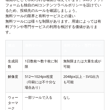
フォームも独自のAIコンテンツラベルポリシーを設けてい
るため、投稿先のルールを確認しましょう。
無料ツールの限界と有料サービスとの違い
無料ツールには様々な制限があります。用途によっては有
料プランや専門サービスの利用を検討する価値がありま
す。
観点
無料ツール
有料プラン・専門サービ
ス
生成回
1日数枚〜数十枚に制
無制限または大量生成が
数
限
可能
解像度
512〜1024px程度
2048px以上・SVG出力
（印刷には不十分な
も可能
場合あり）
ウォー
一部ツールで入る
なし
ターマ
ーク