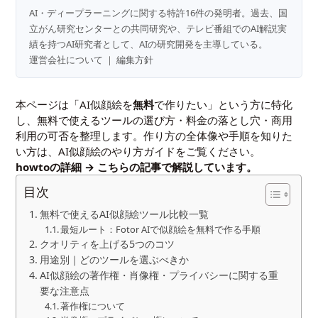
AI・ディープラーニングに関する特許16件の発明者。過去、国
立がん研究センターとの共同研究や、テレビ番組でのAI解説実
績を持つAI研究者として、AIの研究開発を主導している。
運営会社について
｜
編集方針
本ページは「AI似顔絵を
無料
で作りたい」という方に特化
し、無料で使えるツールの選び方・料金の落とし穴・商用
利用の可否を整理します。作り方の全体像や手順を知りた
い方は、
AI似顔絵のやり方ガイド
をご覧ください。
howtoの詳細 →
こちらの記事
で解説しています。
目次
無料で使えるAI似顔絵ツール比較一覧
最短ルート：Fotor AIで似顔絵を無料で作る手順
クオリティを上げる5つのコツ
用途別｜どのツールを選ぶべきか
AI似顔絵の著作権・肖像権・プライバシーに関する重
要な注意点
著作権について