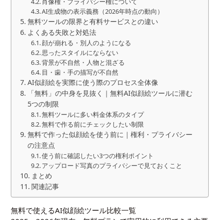
肖像権・プライバシー権について
AI生成物の表示義務（2026年時点の動向）
無料ツールの限界と有料サービスとの違い
よくある失敗と対処法
顔が崩れる・別人のようになる
思ったスタイルにならない
背景が不自然・人物と混ざる
目・歯・手の描写が不自然
AI似顔絵を実際に使う際のプロセス全体像
「無料」の中身を見抜く｜無料AI似顔絵ツールに潜む
5つの制限
無料ツールに多い料金体系のタイプ
無料で作る前にチェックしたい制限
無料で作った似顔絵を使う前に｜権利・プライバシー
の注意点
使う前に確認したい3つの権利ポイント
アップロード写真のプライバシーで見ておくこと
まとめ
関連記事
無料で使えるAI似顔絵ツール比較一覧