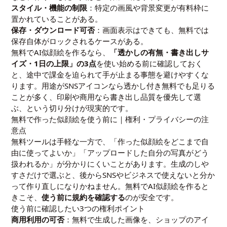
スタイル・機能の制限
：特定の画風や背景変更が有料枠に
置かれていることがある。
保存・ダウンロード可否
：画面表示はできても、無料では
保存自体がロックされるケースがある。
無料でAI似顔絵を作るなら、
「透かしの有無・書き出しサ
イズ・1日の上限」の3点
を使い始める前に確認しておく
と、途中で課金を迫られて手が止まる事態を避けやすくな
ります。用途がSNSアイコンなら透かし付き無料でも足りる
ことが多く、印刷や商用なら書き出し品質を優先して選
ぶ、という切り分けが現実的です。
無料で作った似顔絵を使う前に｜権利・プライバシーの注
意点
無料ツールは手軽な一方で、「作った似顔絵をどこまで自
由に使ってよいか」「アップロードした自分の写真がどう
扱われるか」が分かりにくいことがあります。生成のしや
すさだけで選ぶと、後からSNSやビジネスで使えないと分か
って作り直しになりかねません。無料でAI似顔絵を作ると
きこそ、
使う前に規約を確認する
のが安全です。
使う前に確認したい3つの権利ポイント
商用利用の可否
：無料で生成した画像を、ショップのアイ