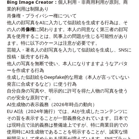
Bing Image Creator：
個人利用・非商用利用が原則。商
業的利用は制限あり
肖像権・プライバシー権について
他人の顔写真をAIに入力して似顔絵を生成する行為は、そ
の人の
肖像権
に関わります。本人の同意なく第三者の顔写
真を使用することは、民事上の問題が生じる可能性があり
ます。特に以下のケースは注意が必要です。
芸能人・著名人の顔写真を入力して似顔絵を生成し、SNSに
投稿・販売する行為
他人の写真を無断で使い、本人になりすますようなアバタ
ーを作成する行為
生成した似顔絵をDeepfake的な用途（本人が言っていない
発言に合成するなど）に使う行為
自分自身の写真や、明示的に許可を得た人物の写真を使う
のが安全な原則です。
AI生成物の表示義務（2026年時点の動向）
EU AI法（2024年施行）では、AIが生成したコンテンツに
その旨を表示することが一部義務化されています。日本で
は現時点で法的義務は整備途上ですが、特に商業目的での
使用時にAI生成物であることを明示することが、誠実な情
報開示として求められる場面が増えています。SNSプラット