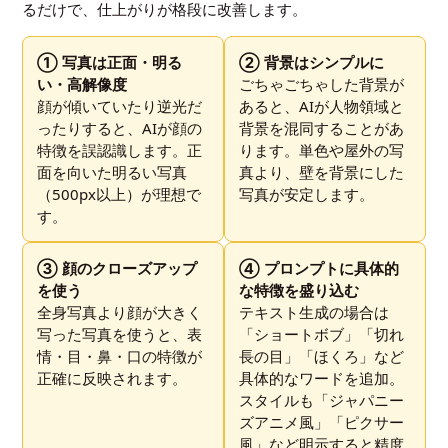
るだけで、仕上がりが格段に改善します。
① 写真は正面・明る
② 背景はシンプルに
い・高解像度
ごちゃごちゃした背景が
顔が傾いていたり逆光だ
あると、AIが人物領域と
ったりすると、AIが顔の
背景を混同することがあ
特徴を誤認識します。正
ります。単色や屋外の写
面を向いた明るい写真
真より、壁を背景にした
（500px以上）が理想で
写真が安定します。
す。
③ 顔のクローズアップ
④ プロンプトに具体的
を使う
な特徴を盛り込む
全身写真より顔が大きく
テキスト生成の場合は
写った写真を使うと、表
「ショートボブ」「切れ
情・目・鼻・口の特徴が
長の目」「ほくろ」など
正確に反映されます。
具体的なワードを追加。
スタイルも「ジャパニー
ズアニメ風」「ピクサー
風」など明示すると精度