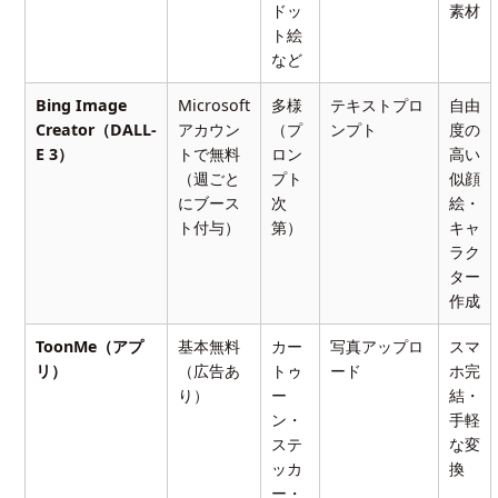
ドッ
素材
ト絵
など
Bing Image
Microsoft
多様
テキストプロ
自由
Creator（DALL-
アカウン
（プ
ンプト
度の
E 3）
トで無料
ロン
高い
（週ごと
プト
似顔
にブース
次
絵・
ト付与）
第）
キャ
ラク
ター
作成
ToonMe（アプ
基本無料
カー
写真アップロ
スマ
リ）
（広告あ
トゥ
ード
ホ完
り）
ー
結・
ン・
手軽
ステ
な変
ッカ
換
ー・