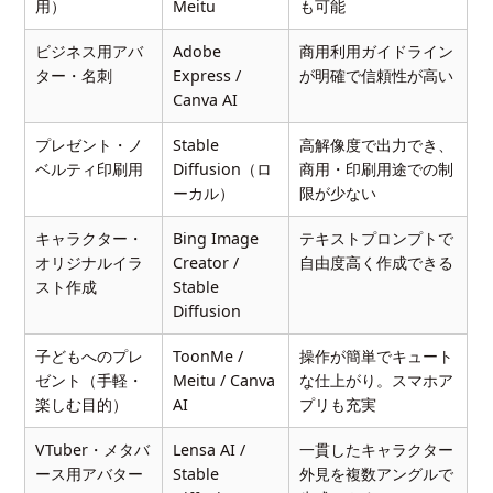
用）
Meitu
も可能
ビジネス用アバ
Adobe
商用利用ガイドライン
ター・名刺
Express /
が明確で信頼性が高い
Canva AI
プレゼント・ノ
Stable
高解像度で出力でき、
ベルティ印刷用
Diffusion（ロ
商用・印刷用途での制
ーカル）
限が少ない
キャラクター・
Bing Image
テキストプロンプトで
オリジナルイラ
Creator /
自由度高く作成できる
スト作成
Stable
Diffusion
子どもへのプレ
ToonMe /
操作が簡単でキュート
ゼント（手軽・
Meitu / Canva
な仕上がり。スマホア
楽しむ目的）
AI
プリも充実
VTuber・メタバ
Lensa AI /
一貫したキャラクター
ース用アバター
Stable
外見を複数アングルで