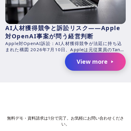
AI人材獲得競争と訴訟リスク――Apple
対OpenAI事案が問う経営判断
Apple対OpenAI訴訟：AI人材獲得競争が法廷に持ち込
まれた構図 2026年7月10日、Appleは元従業員のTang
TanおよびChang Liuと、...
View more
AIで、業務の生産性を変革しません
か？
無料デモ・資料請求は1分で完了。お気軽にお問い合わせくださ
い。