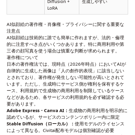
Diffusion +
生成しやすい
LoRA
AI似顔絵の著作権・肖像権・プライバシーに関する重要な
注意点
AI似顔絵は技術的に誰でも簡単に作れますが、法的・倫理
的に注意すべき点がいくつかあります。特に商用利用や第
三者の顔写真を使う場合は慎重な判断が求められます。
著作権について
日本の著作権法では、現時点（2026年時点）においてAIが
自律的に生成した画像は「人の創作的表現」に該当しない
とされており、著作権が発生しない可能性が高いとされて
います。ただし、生成時にサービス側が権利を保有するケ
ース、利用規約で生成物の商用利用を制限しているケース
などがあるため、各サービスの利用規約を必ず確認する必
要があります。
Adobe Express・Canva AI：
生成物の商用利用を明示的に
認めているが、サービスのコンテンツポリシー内に限定
Stable Diffusion（ローカル）：
使用モデルのライセンス
によって異なる。Civitai配布モデルは個別確認が必要