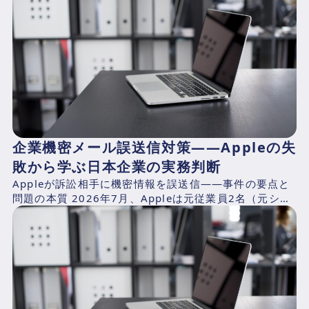
企業機密メール誤送信対策——Appleの失
敗から学ぶ日本企業の実務判断
Appleが訴訟相手に機密情報を誤送信——事件の要点と
問題の本質 2026年7月、Appleは元従業員2名（元シニ
アシステムズエンジニアのChang Liuおよ...