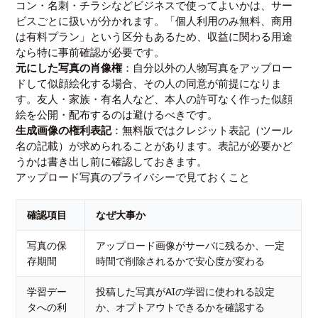
コン・名刺・チラシなどビジネスで使ってよいかは、サー
ビスごとに扱いが分かれます。「個人利用のみ無料、商用
は有料プラン」という区分もあるため、収益に関わる用途
なら特に事前確認が必要です。
元にした写真の肖像権
：自分以外の人物写真をアップロー
ドして似顔絵化する場合、その人の同意が前提になりま
す。友人・家族・有名人など、本人の許可なく作った似顔
絵を公開・配布するのは避けるべきです。
生成画像の権利表記
：無料版ではクレジット表記（ツール
名の記載）が求められることがあります。表記が必要かど
うかは書き出し前に確認しておきます。
アップロード写真のプライバシーで見ておくこと
確認項目
なぜ大事か
写真の保
アップロード画像がサーバに残るか、一定
存期間
時間で削除されるかで安心度が変わる
学習デー
投稿した写真がAIの学習に使われる設定
タへの利
か、オプトアウトできるかを確認する