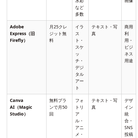
水彩
画像
など
多数
Adobe
月25クレ
イラ
テキスト・写
商用
Express（旧
ジット無
ス
真
利
Firefly）
料
ト・
用・
スケ
ビジ
ッ
ネス
チ・
用途
デジ
タル
アー
ト
Canva
無料プラ
フォ
テキスト・写
デザ
AI（Magic
ンで月50
トリ
真
イン
Studio）
回
ア
統
ル・
合・
アニ
SNS
メ・
投稿