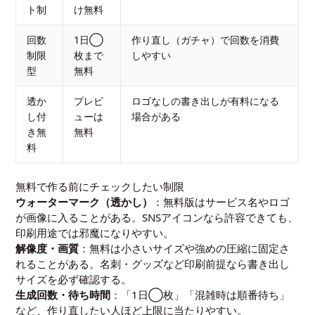
ト制
け無料
回数
1日◯
作り直し（ガチャ）で回数を消費
制限
枚まで
しやすい
型
無料
透か
プレビ
ロゴなしの書き出しが有料になる
し付
ューは
場合がある
き無
無料
料
無料で作る前にチェックしたい制限
ウォーターマーク（透かし）
：無料版はサービス名やロゴ
が画像に入ることがある。SNSアイコンなら許容できても、
印刷用途では邪魔になりやすい。
解像度・画質
：無料は小さいサイズや強めの圧縮に固定さ
れることがある。名刺・グッズなど印刷前提なら書き出し
サイズを必ず確認する。
生成回数・待ち時間
：「1日◯枚」「混雑時は順番待ち」
など、作り直したい人ほど上限に当たりやすい。