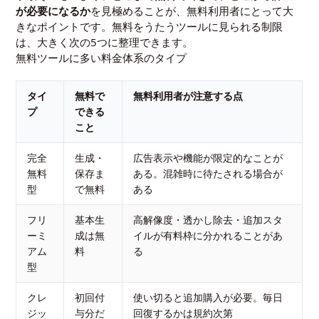
が必要になるか
を見極めることが、無料利用者にとって大
きなポイントです。無料をうたうツールに見られる制限
は、大きく次の5つに整理できます。
無料ツールに多い料金体系のタイプ
タイ
無料で
無料利用者が注意する点
プ
できる
こと
完全
生成・
広告表示や機能が限定的なことが
無料
保存ま
ある。混雑時に待たされる場合が
型
で無料
ある
フリ
基本生
高解像度・透かし除去・追加スタ
ーミ
成は無
イルが有料枠に分かれることがあ
アム
料
る
型
クレ
初回付
使い切ると追加購入が必要。毎日
ジッ
与分だ
回復するかは規約次第