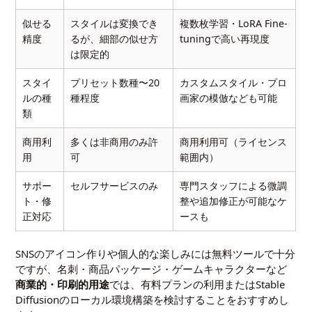
似せる
スタイルは変換でき
複数枚学習・LoRA Fine-
精度
るが、細部の似せ方
tuningで高い再現度
は限定的
スタイ
プリセット数種〜20
カスタムスタイル・プロ
ルの種
種程度
画家の模倣なども可能
類
商用利
多くは非商用のみ許
商用利用可（ライセンス
用
可
範囲内）
サポー
セルフサービスのみ
専門スタッフによる微調
ト・修
整や追加修正が可能なケ
正対応
ースも
SNSのアイコン作りや個人的な楽しみには無料ツールで十分
ですが、名刺・商品パッケージ・ゲームキャラクターなど
商業的・印刷的用途
では、有料プランの利用またはStable
Diffusionのローカル環境構築を検討することをおすすめし