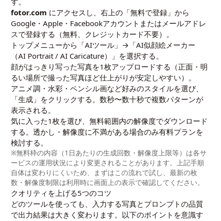
す。
fotor.com
にアクセスし、右上の「無料で登録」から
Google・Apple・Facebookアカウントまたはメールアドレ
スで登録する（無料、クレジットカード不要）。
トップメニューから「AIツール」→「AI似顔絵メーカー
（AI Portrait / AI Caricature）」を選択する。
顔がはっきり写った写真を1枚アップロードする（正面・明
るい場所で撮った写真ほど仕上がりが安定しやすい）。
アニメ調・水彩・ペンシル画など好みのスタイルを選び、
「生成」をクリックする。数秒〜数十秒で複数パターンが
表示される。
気に入った1枚を選び、無料範囲内の解像度でダウンロード
する。透かし・解像度に不満がある場合のみ有料プランを
検討する。
※無料枠の内容（1日あたりの生成回数・解像度上限等）は各サ
ービスの運用状況により変更されることがあります。上記手順
自体は変わりにくいため、まずはこの流れで試し、最新の枚
数・解像度制限は利用時に画面上の表示で確認してください。
クオリティを上げる5つのコツ
どのツールを使っても、入力する写真とプロンプトの品質
で出力結果は大きく変わります。以下のポイントを意識す