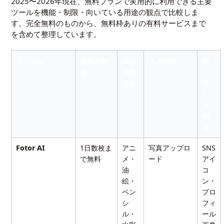
2025〜2026年現在、無料プランで実用的に利用できる主要
ツールを機能・制限・向いている用途の観点で比較しま
す。完全無料のものから、無料枠ありの有料サービスまで
を含めて整理しています。
ツール名
無料の範
主な
入力方法
向
囲
スタ
い
イル
て
い
る
用
途
Fotor AI
1日数枚ま
アニ
写真アップロ
SNS
で無料
メ・
ード
アイ
油
コ
絵・
ン・
ペン
プロ
シ
フィ
ル・
ール