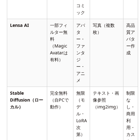
コミ
ック
Lensa AI
一部フィ
アバ
写真（複数
高品
ルター無
タ
枚）
質ア
料
ー・
バタ
（Magic
ファ
ー作
Avatarは
ンタ
成
有料）
ジ
ー・
アニ
メ
Stable
完全無料
無限
テキスト・画
制限
Diffusion（ロー
（自PCで
（モ
像参照
な
カル）
動作）
デ
（img2img）
し・
ル・
商用
LoRA
利
次
用・
第）
カス