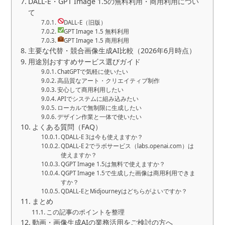
DALL-E・GPT Image 1.5の無料利用・商用利用につい
て
DALL-E（旧版）
GPT Image 1.5 無料利用
GPT Image 1.5 商用利用
主要な代替・競合画像生成AI比較（2026年6月時点）
用途別おすすめサービス選びガイド
ChatGPTで気軽に使いたい
高品質なアート・クリエイティブ制作
安心して商用利用したい
APIでシステムに組み込みたい
ローカルで無制限に生成したい
デザイン作業と一体で使いたい
よくある質問（FAQ）
QDALL-E 3は今も使えますか？
QDALL-E 2でラボサービス（labs.openai.com）は
使えますか？
QGPT Image 1.5は無料で使えますか？
QGPT Image 1.5で生成した画像は商用利用できま
すか？
QDALL-EとMidjourneyはどちらがよいですか？
まとめ
この記事のポイントを整理
動画・画像生成AIの業務活用をご検討の方へ