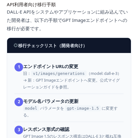
API利用者向け移行手順
DALL-E APIをシステムやアプリケーションに組み込んでい
た開発者は、以下の手順でGPT Imageエンドポイントへの
移行が必要です。
移行チェックリスト（開発者向け）
エンドポイントURLの変更
1
旧：
（model: dall-e-3）
v1/images/generations
→ 新：GPT Imageエンドポイントへ変更。公式マイグ
レーションガイドを参照。
モデル名パラメータの更新
2
パラメータを
に変更す
model
gpt-image-1.5
る。
レスポンス形式の確認
3
GPT Image 1.5のレスポンス構造はDALL-E 3と概ね互換