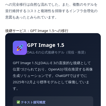
への完全移行は自然な流れでした。また、複数のモデルを
並行維持するコストと複雑性を排除するインフラ合理化の
意図もあったとみられています。
後継サービス：GPT Image 1.5への移行
GPT Image 1.5
DALL-Eの公式後継モデル（現役・推奨）
GPT Image 1.5はDALL-E 3の直接的な後継として
位置づけられており、OpenAIが現在推奨する画像
生成ソリューションです。ChatGPTではすでに
2025年12月より標準モデルとして稼働していま
す。
テキスト描写精度