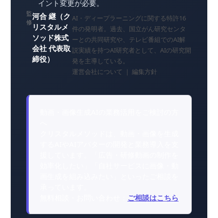
イント変更が必要。
監
河合 継（ク
AI・ディープラーニングに関する特許16
修
リスタルメ
件の発明者。過去、国立がん研究センタ
ソッド株式
ーとの共同研究や、テレビ番組でのAI解
会社 代表取
説実績を持つAI研究者として、AIの研究開
締役）
発を主導している。
運営会社について
｜
編集方針
動画・画像生成AIの業務活用をご検討の方
へ
クリスタルメソッドは、動画・画像を生成
するAIやAIアバターの開発と業務導入を支
援しています。「広告・研修動画の制作を
効率化したい」「自社サービスに画像・動
画生成を組み込みたい」といったご相談を
承っています。
無料相談・お問い合わせ：
ご相談はこちら