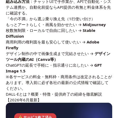
組み込み方法
：チャットUIで手作業か、APIで自動化・シス
テム連携か。自動化前提ならAPI提供の有無と料金体系を先
に確認する。
「今の不満」から選ぶ乗り換え先（1行使い分け）
もっとアートらしく・画風を効かせたい →
Midjourney
枚数無制限・ローカルで自由に回したい →
Stable
Diffusion
商用利用の権利面を最も安心して使いたい →
Adobe
Firefly
デザイン制作の中で画像生成まで完結させたい →
デザイン
ツール内蔵のAI（Canva等）
ChatGPTの延長で手軽に・指示通りに出したい →
GPT
Image 1.5
※各サービスの料金・無料枠・商用条件は改定されることが
あります。導入前に必ず各社の最新の公式情報で確認して
ください。
DALL-Eとは？概要・特徴・提供終了の経緯を徹底解説
【2026年6月最新】
サービス終了済み