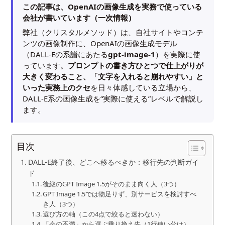
この記事は、OpenAIの画像生成を実務で使っている
会社が書いています（一次情報）
弊社（クリスタルメソッド）は、自社サイトやコンテ
ンツの画像制作に、OpenAIの画像生成モデル
（DALL-Eの系譜にあたる
gpt-image-1
）を実際に使
っています。
プロンプトの書き方ひとつで仕上がりが
大きく変わること、「文字を入れると崩れやすい」と
いった実務上のクセ
を日々体感している立場から、
DALL-E系の画像生成を“実際に使える”レベルで解説し
ます。
目次
DALL-E終了後、どこへ移るべきか：移行先の判断ガイ
ド
後継のGPT Image 1.5がそのまま向く人（3つ）
GPT Image 1.5では物足りず、別サービスを検討すべ
き人（3つ）
選び方の軸（この4点で絞ると迷わない）
「今の不満」から選ぶ乗り換え先（1行使い分け）