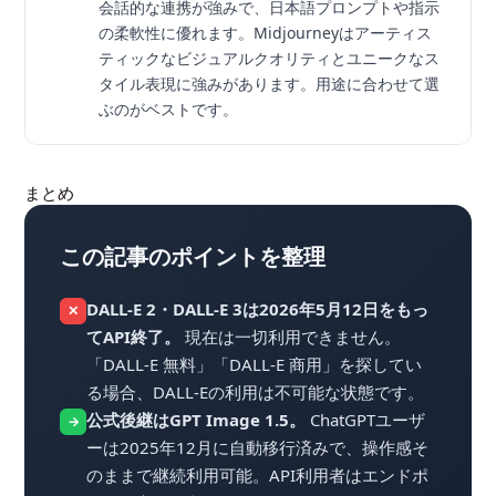
会話的な連携が強みで、日本語プロンプトや指示
の柔軟性に優れます。Midjourneyはアーティス
ティックなビジュアルクオリティとユニークなス
タイル表現に強みがあります。用途に合わせて選
ぶのがベストです。
まとめ
この記事のポイントを整理
DALL-E 2・DALL-E 3は2026年5月12日をもっ
✕
てAPI終了。
現在は一切利用できません。
「DALL-E 無料」「DALL-E 商用」を探してい
る場合、DALL-Eの利用は不可能な状態です。
公式後継はGPT Image 1.5。
ChatGPTユーザ
→
ーは2025年12月に自動移行済みで、操作感そ
のままで継続利用可能。API利用者はエンドポ