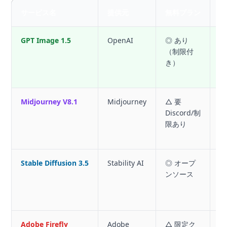
サービス名
提供元
無料プラン
商
GPT Image 1.5
OpenAI
◎ あり
（制限付
範
き）
O
Midjourney V8.1
Midjourney
△ 要
Discord/制
プ
限あり
O
Stable Diffusion 3.5
Stability AI
◎ オープ
ンソース
セ
認
Adobe Firefly
Adobe
△ 限定ク