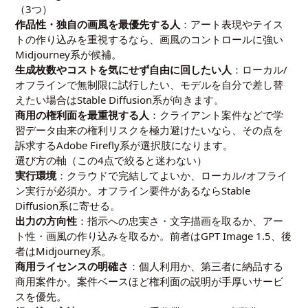
（3つ）
作品性・独自の画風を最優先する人
：アート表現やテイス
トの作り込みを重視するなら、画風のコントロールに強い
Midjourney系が候補。
生成枚数やコストを気にせず自由に回したい人
：ローカル/
オフラインで無制限に試行したい、モデルを自分で差し替
えたい場合はStable Diffusion系が向きます。
商用の権利面を最重視する人
：クライアント案件などで学
習データ由来の権利リスクを極力避けたいなら、その点を
訴求するAdobe Firefly系が選択肢になります。
選び方の軸（この4点で絞ると迷わない）
実行環境
：クラウドで完結してよいか、ローカル/オフライ
ン実行が必須か。オフライン要件があるならStable
Diffusion系に寄せる。
出力の方向性
：指示への忠実さ・文字描画を取るか、アー
ト性・画風の作り込みを取るか。前者はGPT Image 1.5、後
者はMidjourney系。
商用ライセンスの明確さ
：個人利用か、第三者に納品する
商用案件か。案件ベースほど権利面の説明が手厚いサービ
スを優先。