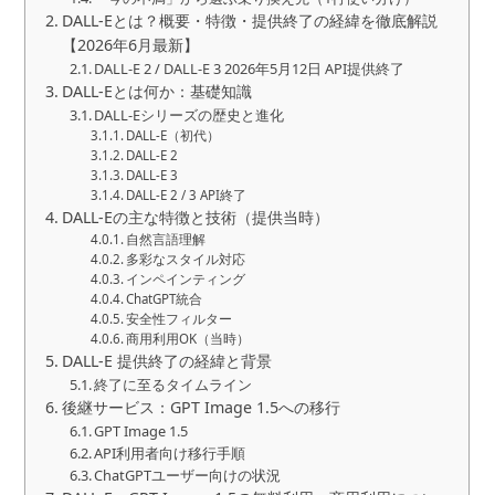
DALL-Eとは？概要・特徴・提供終了の経緯を徹底解説
【2026年6月最新】
DALL-E 2 / DALL-E 3 2026年5月12日 API提供終了
DALL-Eとは何か：基礎知識
DALL-Eシリーズの歴史と進化
DALL-E（初代）
DALL-E 2
DALL-E 3
DALL-E 2 / 3 API終了
DALL-Eの主な特徴と技術（提供当時）
自然言語理解
多彩なスタイル対応
インペインティング
ChatGPT統合
安全性フィルター
商用利用OK（当時）
DALL-E 提供終了の経緯と背景
終了に至るタイムライン
後継サービス：GPT Image 1.5への移行
GPT Image 1.5
API利用者向け移行手順
ChatGPTユーザー向けの状況