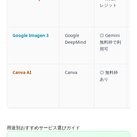
レジット
利
化
Google Imagen 3
Google
◎ Gemini
DeepMind
無料枠で利
規
用可
内
Canva AI
Canva
◎ 無料枠
あり
プ
O
用途別おすすめサービス選びガイド