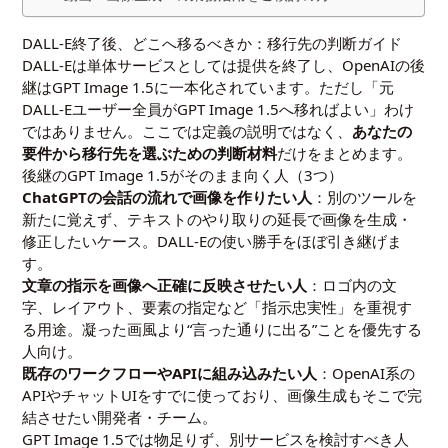
DALL-E終了後、どこへ移るべきか：移行先の判断ガイド
DALL-Eは単体サービスとしては提供を終了し、OpenAIの後
継はGPT Image 1.5に一本化されています。ただし「元
DALL-Eユーザー全員がGPT Image 1.5へ移ればよい」わけ
ではありません。ここでは定義の説明ではなく、
あなたの
要件から移行先を選ぶための判断材料
だけをまとめます。
後継のGPT Image 1.5がそのまま向く人（3つ）
ChatGPTの会話の流れで画像を作りたい人
：別のツールを
新たに覚えず、テキストのやり取りの延長で画像を生成・
修正したいケース。DALL-Eの使い勝手をほぼ引き継げま
す。
文章の指示を画像へ正確に反映させたい人
：ロゴ内の文
字、レイアウト、要素の指定など「指示忠実性」を重視す
る用途。凝った画風より“言った通りに出る”ことを優先する
人向け。
既存のワークフローやAPIに組み込みたい人
：OpenAI系の
APIやチャットUIをすでに使っており、画像生成もそこで完
結させたい開発者・チーム。
GPT Image 1.5では物足りず、別サービスを検討すべき人