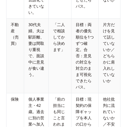
きていな
パス。
い。
不動
30代夫
「二人
目標：両
片方だ
産
婦。夫は
で相談
者の優先
けを見
（売
駅距離、
してか
順位を1つ
て話し
買）
妻は間取
ら決め
ずつ確
ていな
り重視
ます」
定。合
いか／
で、面談
否：意見
どちら
中に意見
の対立を
かに肩
が食い違
対立のま
入れし
う。
ま可視化
ていな
できたら
いか
パス。
保険
個人事業
「前の
目標：現
他社批
主・42
担当に
契約の保
判に流
歳。過去
も同じ
障ギャッ
れてい
に別の営
こと言
プを本人
ないか
業へ加入
われま
の口から
／不安