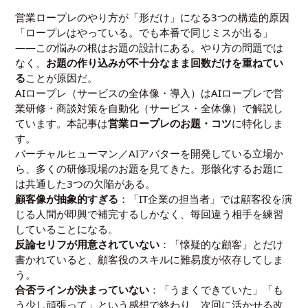
営業ロープレのやり方が「形だけ」になる3つの構造的原因
「ロープレはやっている。でも本番で同じミスが出る」
——この悩みの根はお題の設計にある。やり方の問題では
なく、
お題の作り込みが不十分なまま回数だけを重ねてい
る
ことが原因だ。
AIロープレ（サービスの全体像・導入）は
AIロープレで営
業研修・商談対策を自動化（サービス・全体像）
で解説し
ています。本記事は
営業ロープレのお題・コツ
に特化しま
す。
バーチャルヒューマン／AIアバターを開発している立場か
ら、多くの研修現場のお題を見てきた。形骸化するお題に
は共通した3つの欠陥がある。
顧客像が抽象的すぎる
：「IT企業の担当者」では顧客役を演
じる人間が即興で補完するしかなく、毎回違う相手を練習
していることになる。
反論セリフが用意されていない
：「懐疑的な顧客」とだけ
書かれていると、顧客役のスキルに難易度が依存してしま
う。
合否ラインが決まっていない
：「うまくできていた」「も
う少し頑張って」という感想で終わり、次回に活かせる改