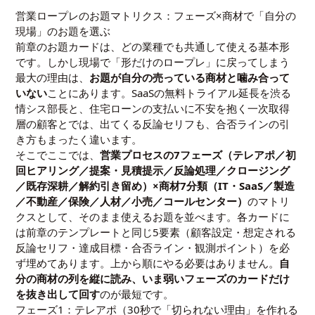
営業ロープレのお題マトリクス：フェーズ×商材で「自分の
現場」のお題を選ぶ
前章のお題カードは、どの業種でも共通して使える基本形
です。しかし現場で「形だけのロープレ」に戻ってしまう
最大の理由は、
お題が自分の売っている商材と噛み合って
いない
ことにあります。SaaSの無料トライアル延長を渋る
情シス部長と、住宅ローンの支払いに不安を抱く一次取得
層の顧客とでは、出てくる反論セリフも、合否ラインの引
き方もまったく違います。
そこでここでは、
営業プロセスの7フェーズ（テレアポ／初
回ヒアリング／提案・見積提示／反論処理／クロージング
／既存深耕／解約引き留め）×商材7分類（IT・SaaS／製造
／不動産／保険／人材／小売／コールセンター）
のマトリ
クスとして、そのまま使えるお題を並べます。各カードに
は前章のテンプレートと同じ5要素（顧客設定・想定される
反論セリフ・達成目標・合否ライン・観測ポイント）を必
ず埋めてあります。上から順にやる必要はありません。
自
分の商材の列を縦に読み、いま弱いフェーズのカードだけ
を抜き出して回す
のが最短です。
フェーズ1：テレアポ（30秒で「切られない理由」を作れる