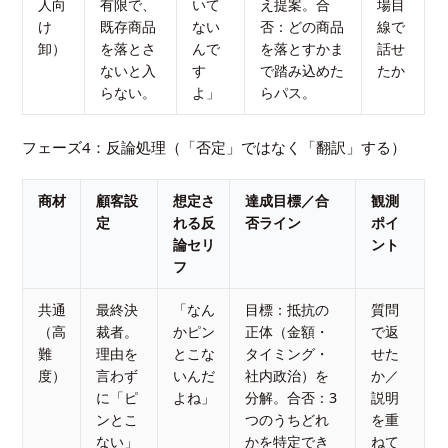
人向
有限で、
いて
え提案。合
場目
け
既存商品
ない
否：どの商品
線で
卸）
を落とさ
んで
を落とすかま
話せ
ないと入
す
で踏み込めた
たか
らない。
よ」
らパス。
フェーズ4：反論処理（「否定」ではなく「翻訳」する）
商材
顧客設
想定さ
達成目標／合
観測
定
れる反
否ライン
ポイ
論セリ
ント
フ
共通
最終決
「なん
目標：抵抗の
質問
（高
裁者。
かピン
正体（金額・
で返
難
理由を
とこな
タイミング・
せた
度）
言わず
いんだ
社内政治）を
か／
に「ピ
よね」
分解。合否：3
説明
ンとこ
つのうちどれ
を重
ない」
かを特定でき
ねて