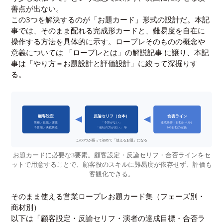
善点が出ない。
この3つを解決するのが「お題カード」形式の設計だ。本記
事では、そのまま配れる完成形カードと、難易度を自在に
操作する方法を具体的に示す。ロープレそのものの概念や
意義については
「ロープレとは」の解説記事
に譲り、本記
事は「やり方＝お題設計と評価設計」に絞って深掘りす
る。
顧客設定
反論セリフ（台本）
合否ライン
業種／役職／課題
「予算がない」
達成条件（行動レベル）
予算感／決裁構造
「他社の方が安い」 等
NG行動の定義
この3つが揃って初めて「使えるお題」になる
お題カードに必要な3要素。顧客設定・反論セリフ・合否ラインをセ
ットで用意することで、顧客役のスキルに難易度が依存せず、評価も
客観化できる。
そのまま使える営業ロープレお題カード集（フェーズ別・
商材別）
以下は「顧客設定・反論セリフ・演者の達成目標・合否ラ