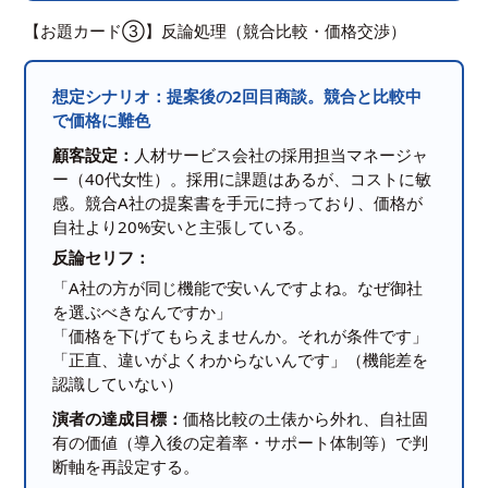
【お題カード③】反論処理（競合比較・価格交渉）
想定シナリオ：提案後の2回目商談。競合と比較中
で価格に難色
顧客設定：
人材サービス会社の採用担当マネージャ
ー（40代女性）。採用に課題はあるが、コストに敏
感。競合A社の提案書を手元に持っており、価格が
自社より20%安いと主張している。
反論セリフ：
「A社の方が同じ機能で安いんですよね。なぜ御社
を選ぶべきなんですか」
「価格を下げてもらえませんか。それが条件です」
「正直、違いがよくわからないんです」（機能差を
認識していない）
演者の達成目標：
価格比較の土俵から外れ、自社固
有の価値（導入後の定着率・サポート体制等）で判
断軸を再設定する。