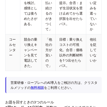
を検討。
払い
提示。合否：ま
い淀
感情とし
続け
ず生活状況を受
みを
ては後ろ
るの
け止めてから選
遮っ
めたさが
がき
択肢を出せたら
てい
ある。
つく
パス。
ない
て」
か
コー
競合の乗
「他
目標：乗り換え
他社
ルセ
り換えキ
社の
コストの可視
を貶
ンタ
ャンペー
方が
化。合否：価格
して
ー
ンを見て
安い
以外の判断材料
いな
電話して
の
を1つ出せたら
いか
きた。
で」
パス。
営業研修・ロープレへのAI導入をご検討の方は、クリスタ
ルメソッドの
無料相談
をご利用ください。
お題を回すときの3つのルール