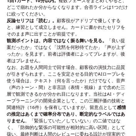
1回1カード、10分以内。
複数フェーズをまとめてやると、
どこで崩れたか分からなくなります。合否ラインは1つだけ
に絞ってください。
反論セリフは「読む」。
顧客役がアドリブで優しくする
と、練習として成立しません。カードに書かれたセリフを
そのまま声に出すことが前提です。
観測ポイントは、内容ではなく振る舞いを見る。
「良い提
案だったか」ではなく「沈黙を何秒待てたか」「声が上ず
ったか」を見ます。前者は評価者によってブレますが、後
者はブレません。
なお、お題を人間同士で回す場合、顧客役の演技力に品質
が引きずられます。ここを安定させる目的でAIロープレを
使う場合は、テキスト（何を言ったか）だけでなく、音声
（声のトーン・間）と非言語（表情・視線）まで含めた三
層で観測できるかが分かれ目になります。当社はAI・ディ
ープラーニングの開発企業として、この三層評価の技術と
関連特許（16件）を保有していますが、留意点として
感情
の推定はあくまで確率分布であり、断定的なラベルではあ
りません
。「緊張していた／していない」の二値ではな
く、「防御的な緊張の可能性が相対的に高い区間」として
扱い、最終判断は人間のレビューに委ねる設計が現実的で