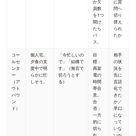
か欠
に質
員数
問へ
を1つ
切り
聞け
替え
たら
られ
パ
たか
ス。
コー
個人宅。
「今忙しいの
目
相手
ルセ
夕食の支
で」「結構で
標：
の状
ンタ
度中で明
す」（無言で
再架
況を
ー
らかに忙
切ろうとす
電の
先に
（ア
しそう。
る）
時間
言語
ウト
帯合
化で
バウ
意。
きた
ン
合
か／
ド）
否：
早口
一方
にな
的に
って
切ら
いな
れ
いか