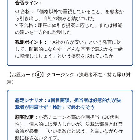
合否ライン：
○ 合格：「価格以外で重視していること」を顧客か
ら引き出し、自社の強みと結びつけた
× 不合格：即座に値引き提案に応じた、または機能
の違いを一方的に説明した
観測ポイント：
「A社の方が安い」という発言に対
して、防御的にならず「どんな基準で選ぶかを一緒
に整理しましょう」という姿勢を取れているか。
【お題カード④】クロージング（決裁者不在・持ち帰り対
策）
想定シナリオ：3回目商談。担当者は好意的だが決
裁者が同席せず「検討」で終わりそう
顧客設定：
小売チェーン本部の企画担当（30代男
性）。個人的には導入したいが、決裁は部長と経営
会議が必要。「いい提案だと思う」と言いながら行
動に移さないタイプ。