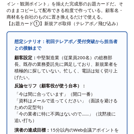
イン・観測ポイント」を揃えた完成形のお題カードだ。そ
のままコピーして配布できる粒度で作っている。顧客名・
商材名を自社のものに置き換えるだけで使える。
【お題カード①】新規アポ取得（テレアポ／飛び込み）
想定シナリオ：初回テレアポ／受付突破から担当者
との接触まで
顧客設定：
中堅製造業（従業員200名）の総務部
長。既存の業務委託先に満足しており、新規業者を
積極的に探していない。忙しく、電話は短く切り上
げたい。
反論セリフ（顧客役が使う台本）：
「今は間に合っています」（開口一番）
「資料はメールで送ってください」（面談を避ける
ための定型句）
「今の業者に特に不満はないので……」（沈黙後に
追い打ち）
演者の達成目標：
15分以内のWeb会議アポイントを