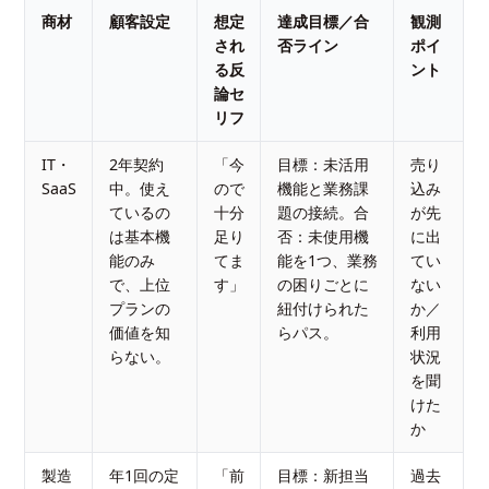
商材
顧客設定
想定
達成目標／合
観測
され
否ライン
ポイ
る反
ント
論セ
リフ
IT・
2年契約
「今
目標：未活用
売り
SaaS
中。使え
ので
機能と業務課
込み
ているの
十分
題の接続。合
が先
は基本機
足り
否：未使用機
に出
能のみ
てま
能を1つ、業務
てい
で、上位
す」
の困りごとに
ない
プランの
紐付けられた
か／
価値を知
らパス。
利用
らない。
状況
を聞
けた
か
製造
年1回の定
「前
目標：新担当
過去