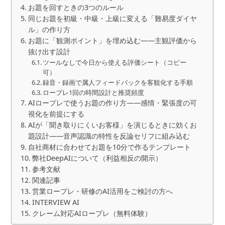
お題を回すときの3つのルール
同じお題を初級・中級・上級に変える「難易度ダイヤ
ル」の作り方
お題に「観測ポイント」を埋め込む——主観評価から
抜け出す設計
ツールなしで今日から使える評価シート（コピー
可）
録音・録画で属人フィードバックを客観化する手順
ロープレ1回の時間設計と推奨頻度
AIロープレで使うお題の作り方——感情・緊張度の可
視化を前提にする
AIが「聞き取りにくいお客様」を演じるときに効くお
題設計——音声認識の特性を反論セリフに組み込む
自社商材に合わせてお題を10分で作るテンプレート
弊社DeepAIについて（利益相反の開示）
参考文献
関連記事
営業ロープレ・研修のAI活用をご検討の方へ
INTERVIEW AI
クレーム対応AIロープレ（無料体験）