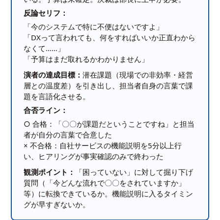
反論セリフ：
「今のシステムで特に不便はないですよ」
「DXって言われても、何をすればいいか正直わから
なくて……」
「予算はまだ取れるかわかりません」
演者の達成目標：
潜在課題（現場での非効率・経営
層との温度差）を引き出し、担当者自身の言葉で課
題を言語化させる。
合否ライン：
○ 合格：「〇〇が課題だということですね」と担当
者が自分の言葉で合意した
× 不合格：自社サービスの機能説明を5分以上行
い、ヒアリングが事実確認のみで終わった
観測ポイント：
「困っていない」に対して掘り下げ
質問（「今どんな流れで〇〇をされていますか」
等）に転換できているか。機能説明に入るタイミン
グが早すぎないか。