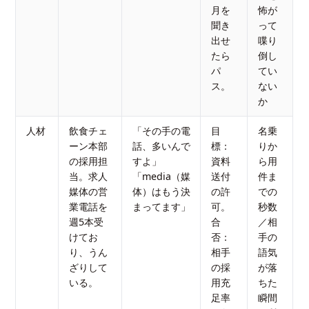
月を
怖が
聞き
って
出せ
喋り
たら
倒し
パ
てい
ス。
ない
か
人材
飲食チェ
「その手の電
目
名乗
ーン本部
話、多いんで
標：
りか
の採用担
すよ」
資料
ら用
当。求人
「media（媒
送付
件ま
媒体の営
体）はもう決
の許
での
業電話を
まってます」
可。
秒数
週5本受
合
／相
けてお
否：
手の
り、うん
相手
語気
ざりして
の採
が落
いる。
用充
ちた
足率
瞬間