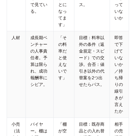
で見てい
とに
ス。
って
る。
なっ
いな
てま
いか
す」
人材
成長期ベ
「そ
目標：料率以
即答
ンチャー
の料
外の条件（返
で下
の人事責
率だ
金規定・スピ
げて
任者。予
と使
ード）での交
いな
算は限ら
えな
渉。合否：値
いか
れ、成功
いで
引き以外の代
／持
報酬率に
す」
替案を2つ出
ち帰
シビア。
せたらパス。
りの
線引
きが
言え
たか
小売
バイヤ
「棚
目標：既存商
相手
（法
ー。棚は
が空
品との入れ替
の売