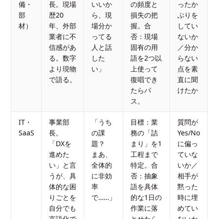
備・
長。現場
いいか
の頻度と
ったか
部
歴20
ら、現
損失の把
ぶりを
材）
年、外部
場分か
握。合
してい
業者に不
ってる
否：現場
ないか
信感があ
人と話
固有の用
／分か
る。数字
した
語を2つ以
らない
より現物
い」
上使って
点を素
で語る。
復唱でき
直に聞
たらパ
けたか
ス。
IT・
事業部
「うち
目標：業
質問が
SaaS
長。
の課
務の「詰
Yes/No
「DXを
題？
まり」を1
に偏っ
進めた
まあ、
工程まで
ていな
い」と言
全体的
特定。合
いか／
うが、具
に非効
否：抽象
相手が
体的な困
率
語を具体
黙った
りごとを
で……」
的な1日の
時に埋
自分でも
作業に落
めてい
言語化で
とせたら
ないか