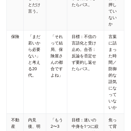
とだけ
たらパス。
押し
言う。
てい
ない
か
保険
「まだ
「それ
目標：不信の
言葉
若いか
って結
言語化と受け
に詰
ら必要
局、保
止め。合否：
まっ
ない」
険屋さ
反論を否定せ
た時
と考え
んの都
ず要約し返せ
間／
る20
合です
たらパス。
防御
代。
よね」
的な
語気
にな
って
いな
いか
不動
内見
「もう
目標：迷いの
焦っ
産
後、明
2〜3
中身を1つに絞
て背