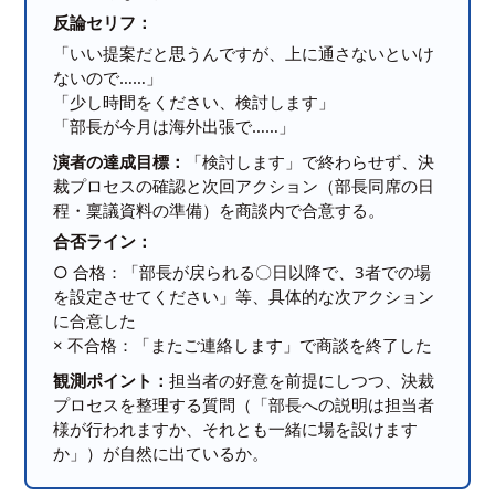
反論セリフ：
「いい提案だと思うんですが、上に通さないといけ
ないので……」
「少し時間をください、検討します」
「部長が今月は海外出張で……」
演者の達成目標：
「検討します」で終わらせず、決
裁プロセスの確認と次回アクション（部長同席の日
程・稟議資料の準備）を商談内で合意する。
合否ライン：
○ 合格：「部長が戻られる〇日以降で、3者での場
を設定させてください」等、具体的な次アクション
に合意した
× 不合格：「またご連絡します」で商談を終了した
観測ポイント：
担当者の好意を前提にしつつ、決裁
プロセスを整理する質問（「部長への説明は担当者
様が行われますか、それとも一緒に場を設けます
か」）が自然に出ているか。