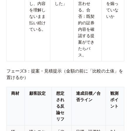
し、内容
した」
言わせ
を煽っ
を理解し
る。合
ていな
ないまま
否：既契
いか
払い続け
約の証券
ている。
内容を確
認する提
案ができ
たらパ
ス。
フェーズ3：提案・見積提示（金額の前に「比較の土俵」を
置けるか）
商材
顧客設定
想定
達成目標／合
観測
され
否ライン
ポイ
る反
ント
論セ
リフ