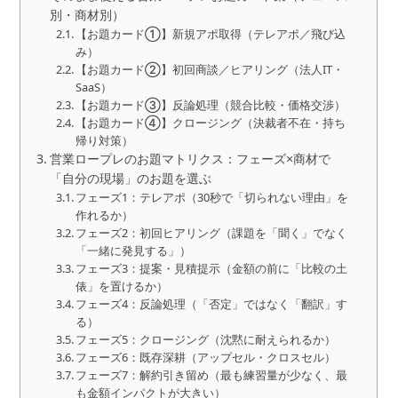
別・商材別）
【お題カード①】新規アポ取得（テレアポ／飛び込
み）
【お題カード②】初回商談／ヒアリング（法人IT・
SaaS）
【お題カード③】反論処理（競合比較・価格交渉）
【お題カード④】クロージング（決裁者不在・持ち
帰り対策）
営業ロープレのお題マトリクス：フェーズ×商材で
「自分の現場」のお題を選ぶ
フェーズ1：テレアポ（30秒で「切られない理由」を
作れるか）
フェーズ2：初回ヒアリング（課題を「聞く」でなく
「一緒に発見する」）
フェーズ3：提案・見積提示（金額の前に「比較の土
俵」を置けるか）
フェーズ4：反論処理（「否定」ではなく「翻訳」す
る）
フェーズ5：クロージング（沈黙に耐えられるか）
フェーズ6：既存深耕（アップセル・クロスセル）
フェーズ7：解約引き留め（最も練習量が少なく、最
も金額インパクトが大きい）