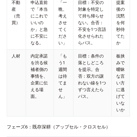
不動
申込直前
「一
目標：不安の
提案
産
で「本当
晩、
対象を特定し
後の
（売
にこれで
考え
て持ち帰らせ
沈黙
買）
いいの
させ
ない。合否：
を何
か」と急
てく
不安を1つ言語
秒待
に不安に
ださ
化させられた
てた
なる。
い」
らパス。
か
人材
内定承諾
「も
目標：条件の
板挟
を渋る候
う1
落としどころ
みで
補者側の
週間
を提示。合
曖昧
事情を、
は待
否：双方の譲
な言
企業に伝
てま
れない線を1つ
い方
える場
せ
ずつ言えたら
に逃
面。
ん」
パス。
げて
いな
いか
フェーズ6：既存深耕（アップセル・クロスセル）