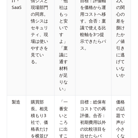
IT・
情シスと
「他
目標：評価軸
2人
SaaS
現場部門
社は
を価格から運
の関
の同席。
もっ
用コストへ移
心の
情シスは
と安
す。合否：稟
差を
セキュリ
いで
議で使える比
捌け
ティ、現
す
較軸を3つ提
たか
場は使い
よ」
示できたらパ
／値
やすさを
「稟
ス。
引き
見てい
議に
に逃
る。
通す
げて
材料
いな
が足
いか
りな
い」
製造
購買部
「一
目標：総保有
価格
長。相見
番安
コストでの再
の話
積もり3
いと
評価。合否：
題で
社で、価
ころ
初期費用以外
声が
格表だけ
に出
の比較項目を
小さ
を横並び
すこ
出せたらパ
くな