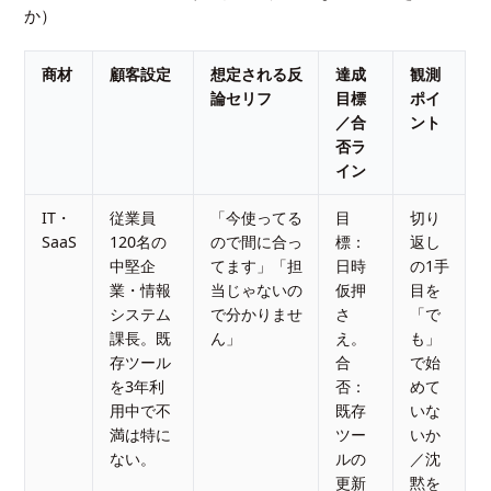
か）
商材
顧客設定
想定される反
達成
観測
論セリフ
目標
ポイ
／合
ント
否ラ
イン
IT・
従業員
「今使ってる
目
切り
SaaS
120名の
ので間に合っ
標：
返し
中堅企
てます」「担
日時
の1手
業・情報
当じゃないの
仮押
目を
システム
で分かりませ
さ
「で
課長。既
ん」
え。
も」
存ツール
合
で始
を3年利
否：
めて
用中で不
既存
いな
満は特に
ツー
いか
ない。
ルの
／沈
更新
黙を