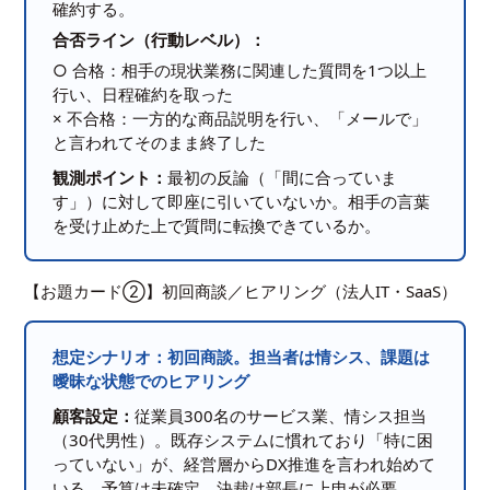
確約する。
合否ライン（行動レベル）：
○ 合格：相手の現状業務に関連した質問を1つ以上
行い、日程確約を取った
× 不合格：一方的な商品説明を行い、「メールで」
と言われてそのまま終了した
観測ポイント：
最初の反論（「間に合っていま
す」）に対して即座に引いていないか。相手の言葉
を受け止めた上で質問に転換できているか。
【お題カード②】初回商談／ヒアリング（法人IT・SaaS）
想定シナリオ：初回商談。担当者は情シス、課題は
曖昧な状態でのヒアリング
顧客設定：
従業員300名のサービス業、情シス担当
（30代男性）。既存システムに慣れており「特に困
っていない」が、経営層からDX推進を言われ始めて
いる。予算は未確定。決裁は部長に上申が必要。