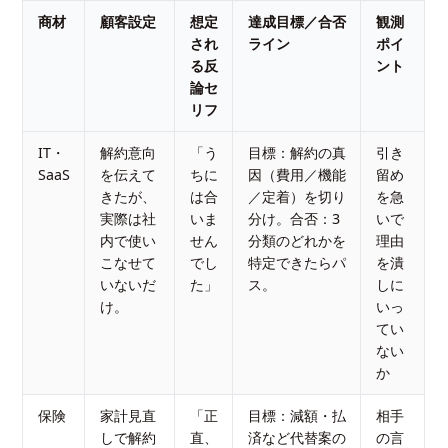
商材
顧客設定
想定
達成目標／合否
観測
され
ライン
ポイ
る反
ント
論セ
リフ
IT・
解約意向
「う
目標：解約の真
引き
SaaS
を伝えて
ちに
因（費用／機能
留め
きたが、
は合
／定着）を切り
を急
実際は社
いま
分け。合否：3
いで
内で使い
せん
分類のどれかを
理由
こなせて
でし
特定できたらパ
を潰
いないだ
た」
ス。
しに
け。
いっ
てい
ない
か
保険
家計見直
「正
目標：減額・払
相手
しで解約
直、
済など代替案の
の言