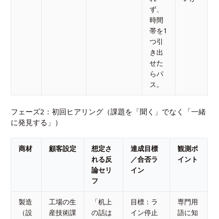
ず、
時間
帯を1
つ引
き出
せた
らパ
ス。
フェーズ2：初回ヒアリング（課題を「聞く」でなく「一緒
に発見する」）
商材
顧客設定
想定さ
達成目標
観測ポ
れる反
／合否ラ
イント
論セリ
イン
フ
製造
工場の生
「机上
目標：ラ
専門用
（設
産技術課
の話は
イン停止
語に知