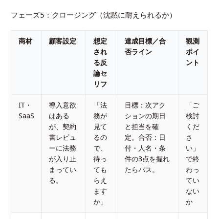
フェーズ5：クロージング（沈黙に耐えられるか）
商材
顧客設定
想定
達成目標／合
観測
され
否ライン
ポイ
る反
ント
論セ
リフ
IT・
導入意欲
「法
目標：次アク
「ご
SaaS
はある
務が
ションの期日
検討
が、契約
見て
と担当を確
くだ
書レビュ
るの
定。合否：日
さ
ーに法務
で、
付・人名・条
い」
が入り止
待っ
件の3点を握れ
で終
まってい
ても
たらパス。
わっ
る。
らえ
てい
ます
ない
か」
か