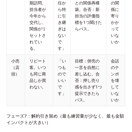
期訪問。
任か
との関係再構
の関
担当者が
ら特
築。合否：新
係に
今年から
に引
担当の評価指
寄り
交代し、
き継
標を1つ聞けた
かか
関係がリ
ぎは
らパス。
って
セットさ
ない
いな
れてい
で
いか
る。
す」
小売
リピート
「い
目標：併売の
会話
（店
客。いつ
つも
一言を自然に
のテ
頭）
も同じ商
ので
差し込む。合
ンポ
品しか買
いい
否：押し売り
を壊
わない。
で
感を出さず1つ
して
す」
提示できたら
いな
パス。
いか
フェーズ7：解約引き留め（最も練習量が少なく、最も金額
インパクトが大きい）