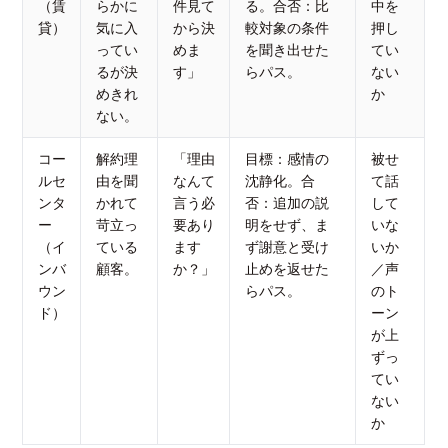
（賃
らかに
件見て
る。合否：比
中を
貸）
気に入
から決
較対象の条件
押し
ってい
めま
を聞き出せた
てい
るが決
す」
らパス。
ない
めきれ
か
ない。
コー
解約理
「理由
目標：感情の
被せ
ルセ
由を聞
なんて
沈静化。合
て話
ンタ
かれて
言う必
否：追加の説
して
ー
苛立っ
要あり
明をせず、ま
いな
（イ
ている
ます
ず謝意と受け
いか
ンバ
顧客。
か？」
止めを返せた
／声
ウン
らパス。
のト
ド）
ーン
が上
ずっ
てい
ない
か