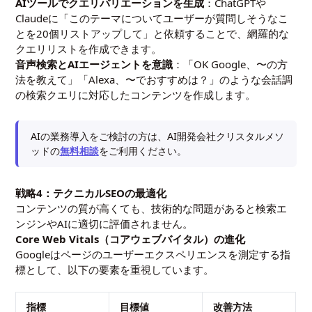
AIツールでクエリバリエーションを生成
：ChatGPTや
Claudeに「このテーマについてユーザーが質問しそうなこ
とを20個リストアップして」と依頼することで、網羅的な
クエリリストを作成できます。
音声検索とAIエージェントを意識
：「OK Google、〜の方
法を教えて」「Alexa、〜でおすすめは？」のような会話調
の検索クエリに対応したコンテンツを作成します。
AIの業務導入をご検討の方は、AI開発会社クリスタルメソ
ッドの
無料相談
をご利用ください。
戦略4：テクニカルSEOの最適化
コンテンツの質が高くても、技術的な問題があると検索エ
ンジンやAIに適切に評価されません。
Core Web Vitals（コアウェブバイタル）の進化
Googleはページのユーザーエクスペリエンスを測定する指
標として、以下の要素を重視しています。
指標
目標値
改善方法