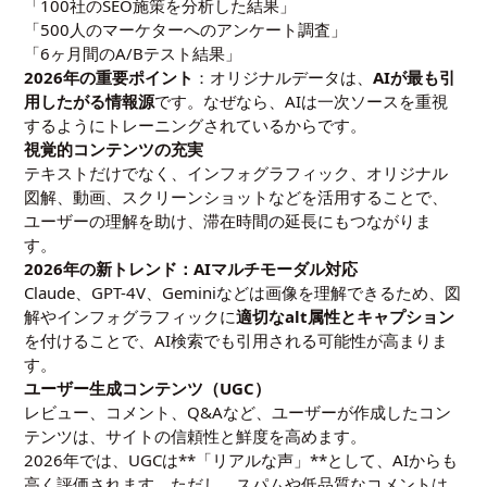
「100社のSEO施策を分析した結果」
「500人のマーケターへのアンケート調査」
「6ヶ月間のA/Bテスト結果」
2026年の重要ポイント
：オリジナルデータは、
AIが最も引
用したがる情報源
です。なぜなら、AIは一次ソースを重視
するようにトレーニングされているからです。
視覚的コンテンツの充実
テキストだけでなく、インフォグラフィック、オリジナル
図解、動画、スクリーンショットなどを活用することで、
ユーザーの理解を助け、滞在時間の延長にもつながりま
す。
2026年の新トレンド：AIマルチモーダル対応
Claude、GPT-4V、Geminiなどは画像を理解できるため、図
解やインフォグラフィックに
適切なalt属性とキャプション
を付けることで、AI検索でも引用される可能性が高まりま
す。
ユーザー生成コンテンツ（UGC）
レビュー、コメント、Q&Aなど、ユーザーが作成したコン
テンツは、サイトの信頼性と鮮度を高めます。
2026年では、UGCは**「リアルな声」**として、AIからも
高く評価されます。ただし、スパムや低品質なコメントは