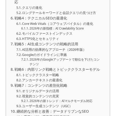
応
クエリの進化
ロングテールキーワードと会話クエリの見つけ方
戦略4：テクニカルSEOの最適化
Core Web Vitals（コアウェブバイタル）の進化
2026年の新指標：AI Crawlability Score
モバイルファーストインデックス
HTTPS化とセキュリティ
戦略5：AI生成コンテンツの戦略的活用
AI活用の効果的なアプローチ（2026年版）
Googleのガイドラインに準拠
2026年のGoogleアップデートで順位を下げたコン
テンツ
戦略6：内部リンク戦略とトピッククラスターモデル
トピッククラスター戦略
アンカーテキストの最適化
戦略7：コンテンツの差別化戦略
オリジナルデータの活用
視覚的コンテンツの充実
2026年の新トレンド：AIマルチモーダル対応
ユーザー生成コンテンツ（UGC）
継続的な分析と改善：データドリブンなSEO