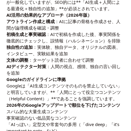
が一般化していますが、SEO的には**「AI生成＋人間によ
る最適化＋独自性の追加」**が必須とされています。
AI活用の効果的なアプローチ（2026年版）
アウトライン作成と構成
：AIに記事の骨格を作成させ、人
間が論理構成を確認・調整
初稿生成と事実確認
：AIで初稿を作成した後、事実関係を
徹底的にチェックし、誤情報（ハルシネーション）を排除
独自性の追加
：実体験、独自データ、オリジナルの図表、
インタビュー、実験結果を追加
文体の調整
：ターゲット読者に合わせて調整
AIディテクター対策
：人間の視点、感情、独自の言い回し
を追加
Googleのガイドラインに準拠
Googleは「AI生成コンテンツそのものを禁止していない」
と明言していますが、**「人間にとって役立つコンテンツ
（Helpful Content）」**であることを強調しています。
2026年のGoogleアップデートで順位を下げたコンテンツ
スパム的な大量生成コンテンツ
事実確認のない低品質なコンテンツ
「AIっぽい」定型文や常套句の多用（「dive deep」「it’s
important to note」など）