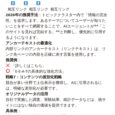
相互リンク 相互リンク 相互リンク
2026年の推奨手法
：トピッククラスター内で「情報の完全
性」を追求します。あるテーマについてユーザーが知りた
いことをすべて網羅することで、AIエージェントが**「こ
のサイトを見れば完結する」**と判断し、優先的に引用す
るようになります。
アンカーテキストの最適化
内部リンクのアンカーテキスト（リンクテキスト）は、リ
ンク先ページの内容を正確に表す言葉を使用します。
推奨例
：
「詳しくはこちら」
「E-E-A-Tの具体的な強化方法」
戦略7：コンテンツの差別化戦略
競合が多い分野で上位表示を獲得し、AIに引用されるに
は、明確な差別化が必要です。
オリジナルデータの活用
自社で実施した調査、実験結果、統計データなどは、他サ
イトにはない独自の価値を提供できます。
具体例
：