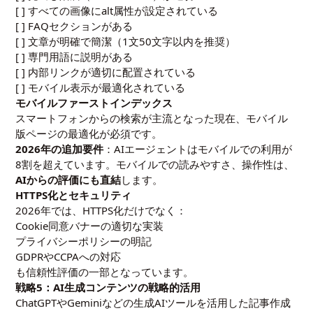
[ ] すべての画像にalt属性が設定されている
[ ] FAQセクションがある
[ ] 文章が明確で簡潔（1文50文字以内を推奨）
[ ] 専門用語に説明がある
[ ] 内部リンクが適切に配置されている
[ ] モバイル表示が最適化されている
モバイルファーストインデックス
スマートフォンからの検索が主流となった現在、モバイル
版ページの最適化が必須です。
2026年の追加要件
：AIエージェントはモバイルでの利用が
8割を超えています。モバイルでの読みやすさ、操作性は、
AIからの評価にも直結
します。
HTTPS化とセキュリティ
2026年では、HTTPS化だけでなく：
Cookie同意バナーの適切な実装
プライバシーポリシーの明記
GDPRやCCPAへの対応
も信頼性評価の一部となっています。
戦略5：AI生成コンテンツの戦略的活用
ChatGPTやGeminiなどの生成AIツールを活用した記事作成