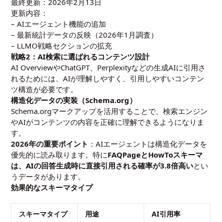
最終更新：2026年2月13日
更新内容：
– AIエージェント機能の追加
– 最新統計データの反映（2026年1月調査）
– LLMO戦略セクションの拡充
戦略2：AI検索に選ばれるコンテンツ設計
AI OverviewやChatGPT、Perplexityなどの生成AIに引用さ
れるためには、AIが理解しやすく、引用しやすいコンテン
ツ構造が必要です。
構造化データの実装（Schema.org）
Schema.orgマークアップを活用することで、検索エンジン
やAIがコンテンツの内容を正確に理解できるようになりま
す。
2026年の重要ポイント
：AIエージェントは構造化データを
優先的に読み取ります。特に
FAQPageとHowToスキーマ
は、AIの回答生成時に直接引用される確率が3.8倍高い
とい
うデータがあります。
効果的なスキーマタイプ
スキーマタイプ
用途
AI引用率