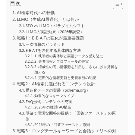
目次
AI検索時代への転換
LLMO（生成AI最適化）とは何か
SEO vs LLMO：パラダイムシフト
LLMOの実証効果（2026年調査）
戦略1：E-E-A-Tの強化が最重要課題
一次情報のピラミッド
E-E-A-Tを強化する具体的な方法
1. 執筆者の実体験と実証データを盛り込む
2. 著者情報とプロフィールの充実
3. 権威性の高い情報源を引用し、さらに独自見解を
加える
4. 定期的な情報更新と更新履歴の明記
戦略2：AI検索に選ばれるコンテンツ設計
構造化データの実装（Schema.org）
効果的なスキーマタイプ
FAQ形式コンテンツの充実
2026年の推奨FAQ構造
明確で簡潔な回答の提供：「回答ファースト」の原
則
2026年の「回答ファースト」原則
戦略3：ロングテールキーワードと会話クエリへの対