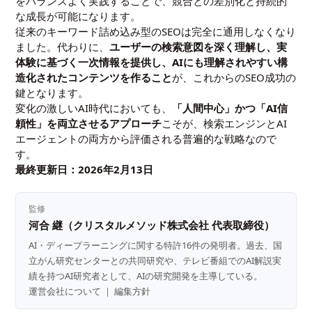
をバランスよく実践することで、競合との差別化と持続的
な成長が可能になります。
従来のキーワード詰め込み型のSEOは完全に通用しなくなり
ました。代わりに、
ユーザーの検索意図を深く理解し、実
体験に基づく一次情報を提供し、AIにも理解されやすい構
造化されたコンテンツを作ること
が、これからのSEO成功の
鍵となります。
変化の激しいAI時代においても、
「人間中心」かつ「AI信
頼性」を両立させるアプローチ
こそが、検索エンジンとAI
エージェントの両方から評価される普遍的な戦略なので
す。
最終更新日：2026年2月13日
監修
河合 継（クリスタルメソッド株式会社 代表取締役）
AI・ディープラーニングに関する特許16件の発明者。過去、国
立がん研究センターとの共同研究や、テレビ番組でのAI解説実
績を持つAI研究者として、AIの研究開発を主導している。
運営会社について
｜
編集方針