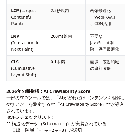
LCP
(Largest
2.5秒以内
画像最適化
Contentful
（WebP/AVIF）
Paint)
、CDN活用
INP
200ms以内
不要な
(Interaction to
JavaScript削
Next Paint)
除、処理最適化
CLS
0.1未満
画像・広告領域
(Cumulative
の事前確保
Layout Shift)
2026年の新指標：AI Crawlability Score
一部のSEOツールでは、「AIがどれだけコンテンツを理解し
やすいか」を測定する**「AI Crawlability Score」**が導入
されています。
セルフチェックリスト
：
[ ] 構造化データ（Schema.org）が実装されている
[ ] 見出し階層（H1→H2→H3）が適切