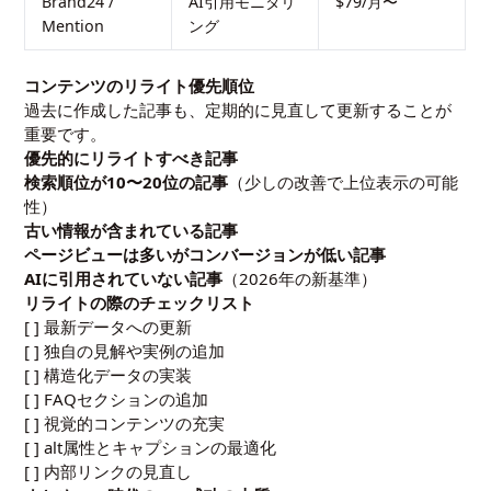
Brand24 /
AI引用モニタリ
$79/月〜
Mention
ング
コンテンツのリライト優先順位
過去に作成した記事も、定期的に見直して更新することが
重要です。
優先的にリライトすべき記事
検索順位が10〜20位の記事
（少しの改善で上位表示の可能
性）
古い情報が含まれている記事
ページビューは多いがコンバージョンが低い記事
AIに引用されていない記事
（2026年の新基準）
リライトの際のチェックリスト
[ ] 最新データへの更新
[ ] 独自の見解や実例の追加
[ ] 構造化データの実装
[ ] FAQセクションの追加
[ ] 視覚的コンテンツの充実
[ ] alt属性とキャプションの最適化
[ ] 内部リンクの見直し