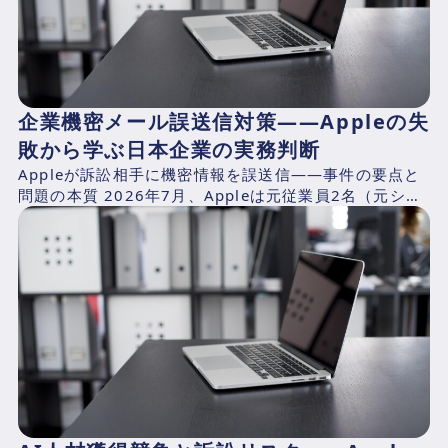
企業機密メール誤送信対策——Appleの失
敗から学ぶ日本企業の実務判断
Appleが訴訟相手に機密情報を誤送信——事件の要点と
問題の本質 2026年7月、Appleは元従業員2名（元シニ
アシステムズエンジニアのChang Liuおよ...