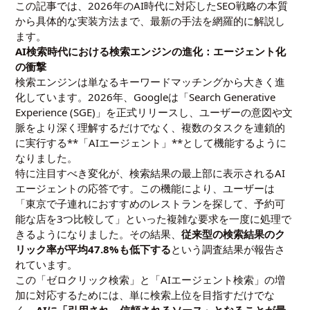
この記事では、2026年のAI時代に対応したSEO戦略の本質
から具体的な実装方法まで、最新の手法を網羅的に解説し
ます。
AI検索時代における検索エンジンの進化：エージェント化
の衝撃
検索エンジンは単なるキーワードマッチングから大きく進
化しています。2026年、Googleは「Search Generative
Experience (SGE)」を正式リリースし、ユーザーの意図や文
脈をより深く理解するだけでなく、複数のタスクを連鎖的
に実行する**「AIエージェント」**として機能するように
なりました。
特に注目すべき変化が、検索結果の最上部に表示されるAI
エージェントの応答です。この機能により、ユーザーは
「東京で子連れにおすすめのレストランを探して、予約可
能な店を3つ比較して」といった複雑な要求を一度に処理で
きるようになりました。その結果、
従来型の検索結果のク
リック率が平均47.8%も低下する
という調査結果が報告さ
れています。
この「ゼロクリック検索」と「AIエージェント検索」の増
加に対応するためには、単に検索上位を目指すだけでな