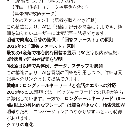
A: 【結論を1文で】（50文字以内）
【理由・根拠】（データや事例を含む）
【具体例や数値データ】
【次のアクション】（読者が取るべき行動）
この構造により、AIは「結論」部分を簡潔に引用でき、詳
細を知りたいユーザーには元記事へ誘導できます。
明確で簡潔な回答の提供：「回答ファースト」の原則
2026年の「回答ファースト」原則
最初の1段落で核心的な回答を提示
（50文字以内が理想）
2段落目で理由や背景を説明
3段落目以降で具体例、データ、ステップを展開
この構造により、AIは冒頭の回答を引用しつつ、詳細は元
記事へのリンクとして提供できます。
戦略3：ロングテールキーワードと会話クエリへの対応
2026年のSEO環境では、ビッグキーワードでの競争がさら
に激化しています。一方で、
ロングテールキーワード（3〜
4語以上の具体的なフレーズ）は競合が少なく、検索意図が
明確
なため、コンバージョンにつながりやすいという特徴
があります。
クエリの進化