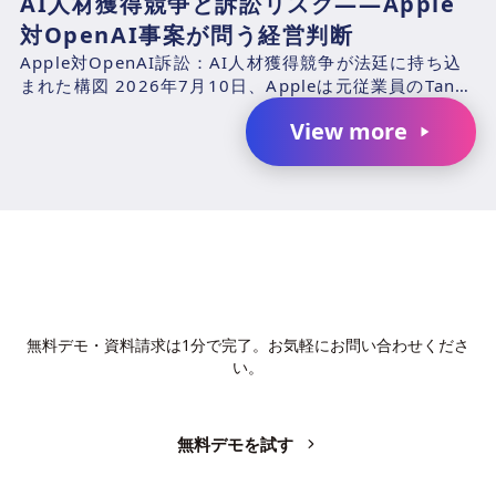
AI人材獲得競争と訴訟リスク――Apple
対OpenAI事案が問う経営判断
Apple対OpenAI訴訟：AI人材獲得競争が法廷に持ち込
まれた構図 2026年7月10日、Appleは元従業員のTang
TanおよびChang Liuと、...
View more
AIで、業務の生産性を変革しません
か？
無料デモ・資料請求は1分で完了。お気軽にお問い合わせくださ
い。
無料デモを試す