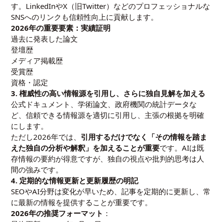
す。LinkedInやX（旧Twitter）などのプロフェッショナルな
SNSへのリンクも信頼性向上に貢献します。
2026年の重要要素：実績証明
過去に発表した論文
登壇歴
メディア掲載歴
受賞歴
資格・認定
3. 権威性の高い情報源を引用し、さらに独自見解を加える
公式ドキュメント、学術論文、政府機関の統計データな
ど、信頼できる情報源を適切に引用し、主張の根拠を明確
にします。
ただし2026年では、
引用するだけでなく「その情報を踏ま
えた独自の分析や解釈」を加えることが重要
です。AIは既
存情報の要約が得意ですが、独自の視点や批判的思考は人
間の強みです。
4. 定期的な情報更新と更新履歴の明記
SEOやAI分野は変化が早いため、記事を定期的に更新し、常
に最新の情報を提供することが重要です。
2026年の推奨フォーマット
：