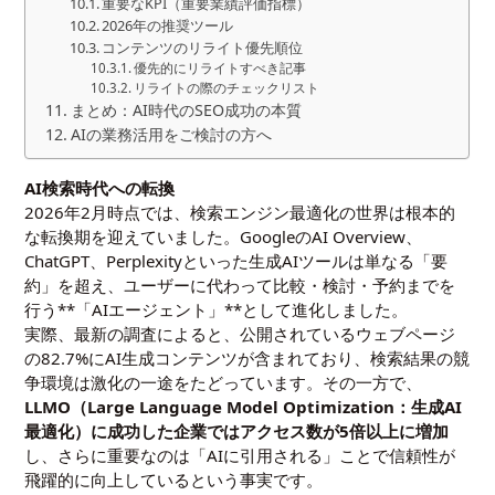
重要なKPI（重要業績評価指標）
2026年の推奨ツール
コンテンツのリライト優先順位
優先的にリライトすべき記事
リライトの際のチェックリスト
まとめ：AI時代のSEO成功の本質
AIの業務活用をご検討の方へ
AI検索時代への転換
2026年2月時点では、検索エンジン最適化の世界は根本的
な転換期を迎えていました。GoogleのAI Overview、
ChatGPT、Perplexityといった生成AIツールは単なる「要
約」を超え、ユーザーに代わって比較・検討・予約までを
行う**「AIエージェント」**として進化しました。
実際、最新の調査によると、公開されているウェブページ
の82.7%にAI生成コンテンツが含まれており、検索結果の競
争環境は激化の一途をたどっています。その一方で、
LLMO（Large Language Model Optimization：生成AI
最適化）に成功した企業ではアクセス数が5倍以上に増加
し、さらに重要なのは「AIに引用される」ことで信頼性が
飛躍的に向上しているという事実です。