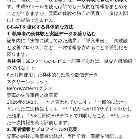
す。生成AIツールを使えば誰でも一般的な情報をまとめる
ことができますが、実際の体験や独自の調査データは人間
にしか提供できません。
E-E-A-Tを強化する具体的な方法
1. 執筆者の実体験と実証データを盛り込む
記事内に「実際に試してみた結果」「導入事例」「失敗談
と改善プロセス」など、一次情報を含めることで差別化を
図ります。
具体例
：SEOツールのレビュー記事であれば、単なる機能紹
介ではなく：
6ヶ月間使用した具体的な効果や数値データ
スクリーンショット
Before/Afterのグラフ
実際の失敗事例と改善策
2026年のAIは、「〜と言われています」「一般的には〜」
といった二次情報よりも、**「私たちが100サイトを分析し
た結果」「3ヶ月間のA/Bテストで判明したこと」**といっ
た一次情報を高く評価します。
2. 著者情報とプロフィールの充実
記事の最後に執筆者の経歴、専門分野、実績を明記しま