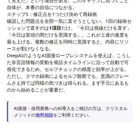
て見えた」という場合がある。このギャップに気づくこと
自体が、本番の自信につながる。
ステップ5：修正点を1つだけ決めて再録画
確認した問題点を全部一気に直そうとしない。1回の録画セ
ッションで直すのは
1項目
だけ。「今日は視線だけを直す」
「今日は冒頭の間だけを意識する」。これが上達の速度を
最も上げる。複数の修正を同時に意識すると、内容にリソ
ースが割けなくなる。
DeepAIのようなAI面接ロープレシステムを使えば、こうし
た非言語情報の変動を発話タイムラインに沿って自動で可
視化できるため、セルフチェックの精度と効率が上がる。
ただし、スマホ録画によるセルフ観察でも、意識のフレー
ムさえ持てば同様の気づきは得られる。まず手元にあるも
のから始めることが重要だ。
AI面接・採用業務へのAI導入をご検討の方は、クリスタル
メソッドの
無料相談
をご利用ください。