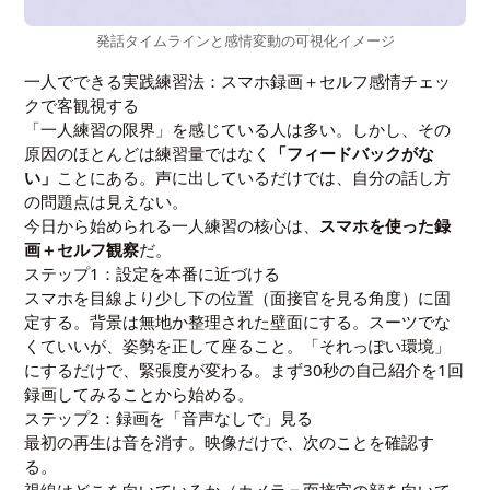
発話タイムラインと感情変動の可視化イメージ
一人でできる実践練習法：スマホ録画＋セルフ感情チェッ
クで客観視する
「一人練習の限界」を感じている人は多い。しかし、その
原因のほとんどは練習量ではなく
「フィードバックがな
い」
ことにある。声に出しているだけでは、自分の話し方
の問題点は見えない。
今日から始められる一人練習の核心は、
スマホを使った録
画＋セルフ観察
だ。
ステップ1：設定を本番に近づける
スマホを目線より少し下の位置（面接官を見る角度）に固
定する。背景は無地か整理された壁面にする。スーツでな
くていいが、姿勢を正して座ること。「それっぽい環境」
にするだけで、緊張度が変わる。まず30秒の自己紹介を1回
録画してみることから始める。
ステップ2：録画を「音声なしで」見る
最初の再生は音を消す。映像だけで、次のことを確認す
る。
視線はどこを向いているか（カメラ＝面接官の顔を向いて