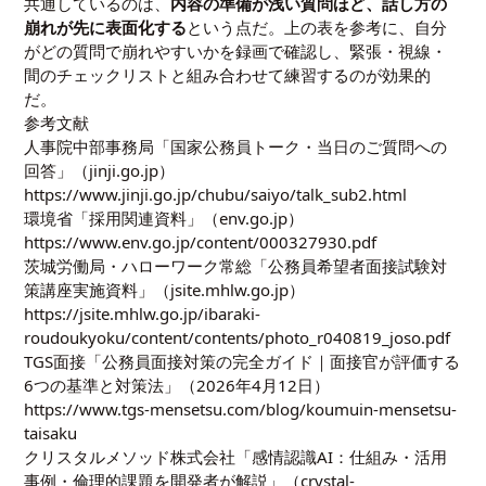
共通しているのは、
内容の準備が浅い質問ほど、話し方の
崩れが先に表面化する
という点だ。上の表を参考に、自分
がどの質問で崩れやすいかを録画で確認し、緊張・視線・
間のチェックリストと組み合わせて練習するのが効果的
だ。
参考文献
人事院中部事務局「国家公務員トーク・当日のご質問への
回答」（jinji.go.jp）
https://www.jinji.go.jp/chubu/saiyo/talk_sub2.html
環境省「採用関連資料」（env.go.jp）
https://www.env.go.jp/content/000327930.pdf
茨城労働局・ハローワーク常総「公務員希望者面接試験対
策講座実施資料」（jsite.mhlw.go.jp）
https://jsite.mhlw.go.jp/ibaraki-
roudoukyoku/content/contents/photo_r040819_joso.pdf
TGS面接「公務員面接対策の完全ガイド｜面接官が評価する
6つの基準と対策法」（2026年4月12日）
https://www.tgs-mensetsu.com/blog/koumuin-mensetsu-
taisaku
クリスタルメソッド株式会社「感情認識AI：仕組み・活用
事例・倫理的課題を開発者が解説」（crystal-