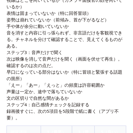
いるか）
表情は固まっていないか（特に回答冒頭）
姿勢は崩れていないか（前傾み、首が下がるなど）
手や体が余分に動いていないか
音を消すと内容に引っ張られず、非言語だけを客観視でき
る。チャネルを分けて確認することで、見えてくるものが
ある。
ステップ3：音声だけで聞く
次は映像を消して音声だけを聞く（画面を伏せて再生）。
確認するのは次の点だ。
早口になっている部分はないか（特に冒頭と緊張する話題
の箇所）
「えー」「あー」「えっと」の頻度は許容範囲か
声量は一定か、途中で落ちていないか
文の区切りで自然な間があるか
ステップ4：自己感情チェックを記録する
録画後すぐに、次の5項目を5段階で紙に書く（アプリ不
要）。
確認項目
1（最悪）
3（普
5（良い）