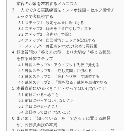
接官の印象を左右するメカニズム
一人でできる実践練習法：スマホ録画＋セルフ感情チ
ェックで客観視する
ステップ1：設定を本番に近づける
ステップ2：録画を「音声なしで」見る
ステップ3：音声だけで聞く
ステップ4：自己感情チェックを記録する
ステップ5：修正点を1つだけ決めて再録画
頻出質問の「答え方の型」より大切な「答える状態」
を作る練習ステップ
練習ステップA：アウトプット先行で覚える
練習ステップB：「崩し質問」に慣れる
練習ステップC：「疲れた状態」で練習する
練習ステップD：「間を取る」練習を単独でやる
本番直前にやるべきこと・やってはいけないこと
前日にやるべきこと
前日にやってはいけないこと
当日にやるべきこと
当日やってはいけないこと
まとめ：「知っている」を「できる」に変える練習
が、公務員面接の本質
公務員面接で評価者が実際に見ているポイント――質