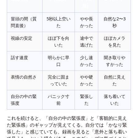
通）
冒頭の間（質
5秒以上空い
やや長
自然な2〜3
問直後）
た
かった
秒
視線の安定
ほぼ下を向
途中で
ほぼカメラ
いた
逃げた
を見た
話す速度
明らかに早
少し速
聞き取りや
口
かった
すかった
表情の自然さ
完全に固ま
やや硬
自然に見え
っていた
かった
た
自分の中の緊
パニック寸
緊張し
落ち着いて
張度
前
た
いた
これを続けると、「自分の中の緊張度」と「客観的に見え
た緊張感」のギャップが見えてくる。自分では「かなり緊
張した」と感じていても、録画を見ると「意外と落ち着い