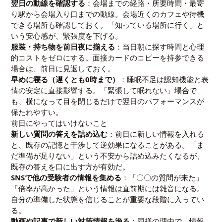
翌日の動線を確認する
：会場までの経路・所要時間・最寄
り駅から会場入り口までの動線。会場近くのカフェや待機
できる場所も確認しておく。「知っている場所に行く」と
いう安心感が、緊張度を下げる。
服装・持ち物を前日夜に揃える
：当日朝に探す時間と心理
的コストをゼロにする。面接カードのコピーを持参できる
場合は、前日に見返しておく。
早めに寝る（遅くとも0時まで）
：睡眠不足は認知機能と表
情の安定に直接影響する。「緊張して眠れない」場合で
も、横になって目を閉じるだけで翌日のパフォーマンスが
保たれやすい。
前日にやってはいけないこと
新しい質問の答えを詰め込む
：前日に新しい情報を入れる
と、既存の記憶と干渉して逆効果になることがある。「ま
だ準備が足りない」という不安から詰め込みたくなるが、
既存の答えを口に出す方が有効だ。
SNSで他の受験者の情報を集める
：「〇〇の質問が来た」
「倍率が高かった」という情報は直前期には雑音になる。
自分の準備した状態を信じることが重要な段階に入ってい
る。
動画や記事で新しい対策情報を漁る
：同様の理由で、情報