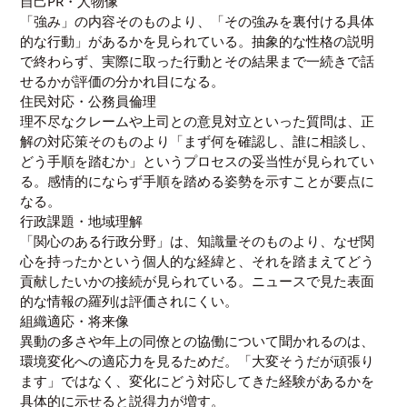
自己PR・人物像
「強み」の内容そのものより、「その強みを裏付ける具体
的な行動」があるかを見られている。抽象的な性格の説明
で終わらず、実際に取った行動とその結果まで一続きで話
せるかが評価の分かれ目になる。
住民対応・公務員倫理
理不尽なクレームや上司との意見対立といった質問は、正
解の対応策そのものより「まず何を確認し、誰に相談し、
どう手順を踏むか」というプロセスの妥当性が見られてい
る。感情的にならず手順を踏める姿勢を示すことが要点に
なる。
行政課題・地域理解
「関心のある行政分野」は、知識量そのものより、なぜ関
心を持ったかという個人的な経緯と、それを踏まえてどう
貢献したいかの接続が見られている。ニュースで見た表面
的な情報の羅列は評価されにくい。
組織適応・将来像
異動の多さや年上の同僚との協働について聞かれるのは、
環境変化への適応力を見るためだ。「大変そうだが頑張り
ます」ではなく、変化にどう対応してきた経験があるかを
具体的に示せると説得力が増す。