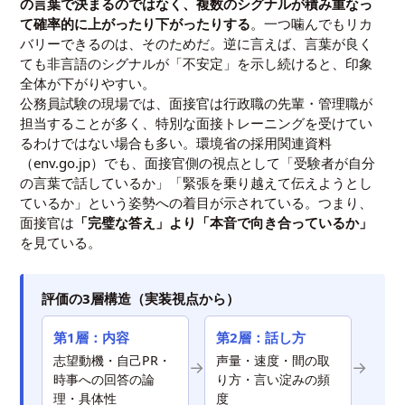
の言葉で決まるのではなく、複数のシグナルが積み重なっ
て確率的に上がったり下がったりする
。一つ噛んでもリカ
バリーできるのは、そのためだ。逆に言えば、言葉が良く
ても非言語のシグナルが「不安定」を示し続けると、印象
全体が下がりやすい。
公務員試験の現場では、面接官は行政職の先輩・管理職が
担当することが多く、特別な面接トレーニングを受けてい
るわけではない場合も多い。環境省の採用関連資料
（env.go.jp）でも、面接官側の視点として「受験者が自分
の言葉で話しているか」「緊張を乗り越えて伝えようとし
ているか」という姿勢への着目が示されている。つまり、
面接官は
「完璧な答え」より「本音で向き合っているか」
を見ている。
評価の3層構造（実装視点から）
第1層：内容
第2層：話し方
志望動機・自己PR・
声量・速度・間の取
→
→
時事への回答の論
り方・言い淀みの頻
理・具体性
度