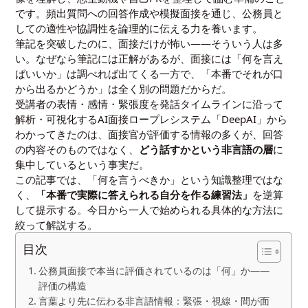
です。頻出質問への回答作成や模擬面接を通じ、公務員と
しての適性や協調性を論理的に伝える力を養います。
筆記を突破したのに、面接だけが怖い――そういう人は多
い。なぜなら筆記には正解があるが、面接には「何を言え
ばいいか」は調べれば出てくる一方で、「本番でそれが口
から出るかどうか」は全く別の問題だからだ。
受講者の表情・感情・緊張度を発話タイムラインに沿って
解析・可視化するAI面接ロープレシステム「DeepAI」から
わかってきたのは、面接官が評価する情報の多くが、回答
の内容そのものではなく、
どう話すかという非言語の層
に
集中しているという事実だ。
この記事では、「何を言うべきか」という知識整理ではな
く、
「本番で実際に答えられる自分を作る練習法」
を逆算
して提示する。今日から一人で始められる具体的な方法に
絞って解説する。
目次
公務員面接で本当に評価されているのは「何」か――
評価の構造
言葉より先に伝わる非言語情報：緊張・視線・間が面