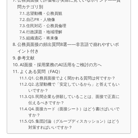
問カテゴリ別
志望動機・公務員観
自己PR・人物像
住民対応・公務員倫理
行政課題・地域理解
組織適応・将来像
公務員面接の頻出質問8選——非言語で崩れやすいポ
イント付き
参考文献
AI面接・採用業務のAI活用をご検討の方へ
よくある質問（FAQ）
Q1. 公務員面接でよく聞かれる質問は何ですか？
Q2. 志望動機で「安定しているから」と答えてもい
いですか？
Q3. 民間企業も併願していることは、面接で正直に
伝えるべきですか？
Q4. 面接カード（面接シート）はどう書けばいいで
すか？
Q5. 集団討論（グループディスカッション）はどう
対策すればいいですか？