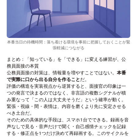
本番当日の待機時間：落ち着ける環境を事前に把握しておくことが緊
張軽減につながる
まとめ：「知っている」を「できる」に変える練習が、公
務員面接の本質
公務員面接の対策は、情報量を増やすことではない。
本番
で実際に口から出る自分を作ること
だ。
評価の構造を実装視点から逆算すると、面接官の印象は一
つの発言で決まるのではなく、非言語の複数シグナルが積
み重なって「この人は大丈夫そうだ」という確率が動く。
緊張・視線・間・表情は、内容を磨くより先に安定させる
べき土台だ。
そのための具体的な手段は、スマホ1台でできる。録画を音
声なしで見る・音声だけで聞く・自己感情チェックを記録
する・修正点を1つだけ決めて再録画する。このサイクルを