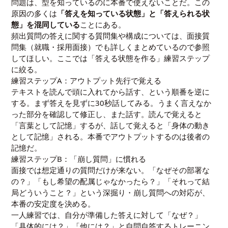
問題は、型を知っているのに本番で使えないことだ。この
原因の多くは
「答えを知っている状態」と「答えられる状
態」を混同している
ことにある。
頻出質問の答えに関する質問集や構成については、
面接質
問集（就職・採用面接）
でも詳しくまとめているので参照
してほしい。ここでは「答える状態を作る」練習ステップ
に絞る。
練習ステップA：アウトプット先行で覚える
テキストを読んで頭に入れてから話す、という順番を逆に
する。まず答えを見ずに30秒話してみる。うまく言えなか
った部分を確認して修正し、また話す。読んで覚えると
「言葉として記憶」するが、話して覚えると「身体の動き
として記憶」される。本番でアウトプットするのは後者の
記憶だ。
練習ステップB：「崩し質問」に慣れる
面接では想定通りの質問だけが来ない。「なぜその部署な
の？」「もし希望の配属じゃなかったら？」「それって結
局どういうこと？」という深掘り・崩し質問への対応が、
本番の安定度を決める。
一人練習では、自分が準備した答えに対して「なぜ？」
「具体的には？」「他には？」と自問自答するトレーニン