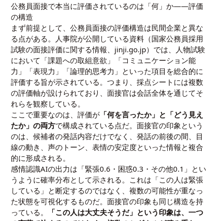
公務員面接で本当に評価されているのは「何」か――評価
の構造
まず前提として、公務員面接の評価構造は民間企業と異な
る点がある。人事院が公開している資料（国家公務員採用
試験の面接評価に関する情報、jinji.go.jp）では、人物試験
において「課題への取組意欲」「コミュニケーション能
力」「表現力」「論理的思考力」といった項目を総合的に
評価する旨が示されている。つまり、採点シートには複数
の評価軸が設けられており、面接官は会話全体を通じてそ
れらを観察している。
ここで重要なのは、評価が
「何を言ったか」と「どう見え
たか」の両方
で構成されている点だ。面接官の印象という
のは、候補者の発話内容だけでなく、発話の前後の間、目
線の動き、声のトーン、表情の安定度といった情報と複合
的に形成される。
感情認識AIの出力は「緊張0.6・困惑0.3・その他0.1」とい
うように確率分布として示される。これは「この人は緊張
している」と断定するのではなく、複数の可能性が重なっ
た状態を可視化するものだ。面接官の印象も同じ構造を持
っている。
「この人は大丈夫そうだ」という印象は、一つ