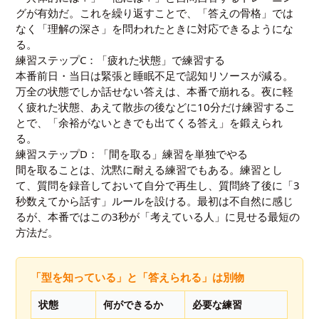
グが有効だ。これを繰り返すことで、「答えの骨格」では
なく「理解の深さ」を問われたときに対応できるようにな
る。
練習ステップC：「疲れた状態」で練習する
本番前日・当日は緊張と睡眠不足で認知リソースが減る。
万全の状態でしか話せない答えは、本番で崩れる。夜に軽
く疲れた状態、あえて散歩の後などに10分だけ練習するこ
とで、「余裕がないときでも出てくる答え」を鍛えられ
る。
練習ステップD：「間を取る」練習を単独でやる
間を取ることは、沈黙に耐える練習でもある。練習とし
て、質問を録音しておいて自分で再生し、質問終了後に「3
秒数えてから話す」ルールを設ける。最初は不自然に感じ
るが、本番ではこの3秒が「考えている人」に見せる最短の
方法だ。
「型を知っている」と「答えられる」は別物
状態
何ができるか
必要な練習