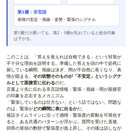
第3層：非言語
表情の安定・視線・姿勢・緊張のシグナル
第1層だけ磨いても、第2・3層が乱れていると総合印象
は下がる。
このことは、「答えを覚えれば合格できる」という対策が
不十分な理由を説明する。準備した答えを頭の中で必死に
探している瞬間、視線は泳ぎ、間が不自然に長くなり、表
情が固まる。
その状態そのものが「不安定」というシグナ
ルとして面接官に伝わる
のだ。
言葉より先に伝わる非言語情報：緊張・視線・間が面接官
の印象を左右するメカニズム
「緊張しているのは仕方ない」という話ではない。問題な
のは、緊張が
どの瞬間に表に出るか
だ。
発話タイムラインに沿って感情・緊張度の変動を可視化す
ると、ある共通のパターンが浮かぶ。質問を受けた直後、
回答の冒頭の数秒で緊張度が急上昇し、その後は話しなが