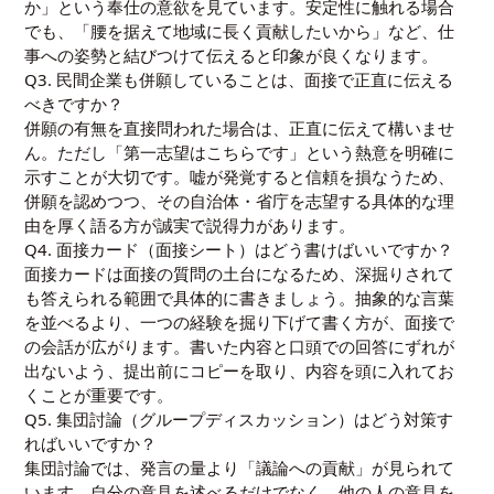
か」という奉仕の意欲を見ています。安定性に触れる場合
でも、「腰を据えて地域に長く貢献したいから」など、仕
事への姿勢と結びつけて伝えると印象が良くなります。
Q3. 民間企業も併願していることは、面接で正直に伝える
べきですか？
併願の有無を直接問われた場合は、正直に伝えて構いませ
ん。ただし「第一志望はこちらです」という熱意を明確に
示すことが大切です。嘘が発覚すると信頼を損なうため、
併願を認めつつ、その自治体・省庁を志望する具体的な理
由を厚く語る方が誠実で説得力があります。
Q4. 面接カード（面接シート）はどう書けばいいですか？
面接カードは面接の質問の土台になるため、深掘りされて
も答えられる範囲で具体的に書きましょう。抽象的な言葉
を並べるより、一つの経験を掘り下げて書く方が、面接で
の会話が広がります。書いた内容と口頭での回答にずれが
出ないよう、提出前にコピーを取り、内容を頭に入れてお
くことが重要です。
Q5. 集団討論（グループディスカッション）はどう対策す
ればいいですか？
集団討論では、発言の量より「議論への貢献」が見られて
います。自分の意見を述べるだけでなく、他の人の意見を