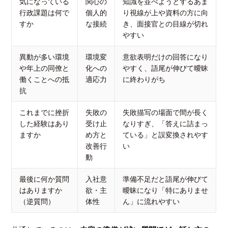
気になっている
関心の
知識を並べようとするあま
行政課題は何で
個人的
り視線が上や資料の方に向
すか
な接続
き、面接官との目線が切れ
やすい
異動が多い環境
環境変
意欲表明だけの回答になり
や年上の同僚と
化への
やすく、語尾が伸びて曖昧
働くことへの抵
適応力
に終わりがち
抗
これまでに挫折
失敗の
失敗描写の場面で間が長く
した経験はあり
受け止
なりすぎ、「答えに詰まっ
ますか
め方と
ている」と誤変換されやす
改善行
い
動
最後に何か質問
入社意
準備不足だと語尾が伸びて
はありますか
欲・主
曖昧になり「特にありませ
（逆質問）
体性
ん」に流れやすい