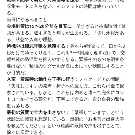
収集モードに入らない。インプットの時間は終わってい
る。
当日にやるべきこと
会場到着は15〜20分前を目安に
：早すぎると待機時間で緊
張が高まる。遅すぎると焦りが生まれる。「少し余裕があ
る」状態で入室が理想。
待機中は腹式呼吸を意識する
：鼻から4秒吸って、口から8
秒かけてゆっくり吐く。これを3〜5回繰り返すだけで、交
感神経の過活動を抑えやすくなる。緊張そのものを消す必
要はない。緊張のシグナルが表に出にくい状態にすること
が目的だ。
入室・着席時の動作を丁寧に行う
：ノック・ドアの開閉・
「失礼します」の発声・椅子への座り方。これらは全て観
察されている。しかも、これらは内容と違って完全にコン
トロールできる部分だ。丁寧にできると、自分自身の緊張
度も落ちる。
最初の質問で全力を出さない
：「緊張しています」という
状態は面接官も想定している。最初の「お名前と出身大学
を教えてください」という確認の段階で声を出すことで、
徐々に安定できる。