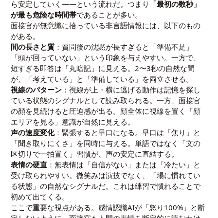
ら安定していく――という流れだ。つまり
「最初の数秒」
が最も危険な時間帯
であることが多い。
面接官が無意識に拾っている非言語情報には、以下のもの
がある。
間の長さと質
：質問後の沈黙が長すぎると「準備不足」
「頭が回っていない」という印象を与えやすい。一方で、
短すぎる即答は「丸暗記」に見える。2〜3秒の自然な間
が、「考えている」と「準備している」を両立させる。
視線のパターン
：視線が上・横に逃げる動作は記憶を探し
ている状態のシグナルとして読み取られる。一方、面接官
の顔を見続けると圧迫感が出る。顔全体に視線を置く「顔
エリアを見る」意識が自然に見える。
声の速度変化
：緊張すると早口になる。早口は「焦り」と
「聞き取りにくさ」を同時に与える。単語ではなく「文の
区切りで一拍置く」習慣が、声の安定に直結する。
表情の硬直
：無表情は「自信がない」または「冷たい」と
受け取られやすい。微笑みは演技でなく、「場に慣れてい
る状態」の自然なシグナルだ。これは練習で慣れることで
初めて出てくる。
ここで重要な視点がある。感情認識AIが「怒り100%」と断