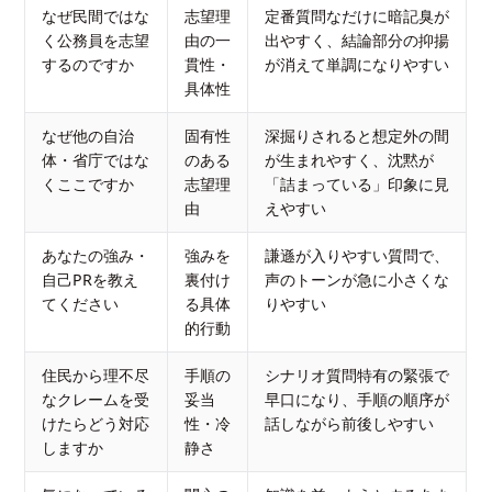
なぜ民間ではな
志望理
定番質問なだけに暗記臭が
く公務員を志望
由の一
出やすく、結論部分の抑揚
するのですか
貫性・
が消えて単調になりやすい
具体性
なぜ他の自治
固有性
深掘りされると想定外の間
体・省庁ではな
のある
が生まれやすく、沈黙が
くここですか
志望理
「詰まっている」印象に見
由
えやすい
あなたの強み・
強みを
謙遜が入りやすい質問で、
自己PRを教え
裏付け
声のトーンが急に小さくな
てください
る具体
りやすい
的行動
住民から理不尽
手順の
シナリオ質問特有の緊張で
なクレームを受
妥当
早口になり、手順の順序が
けたらどう対応
性・冷
話しながら前後しやすい
しますか
静さ