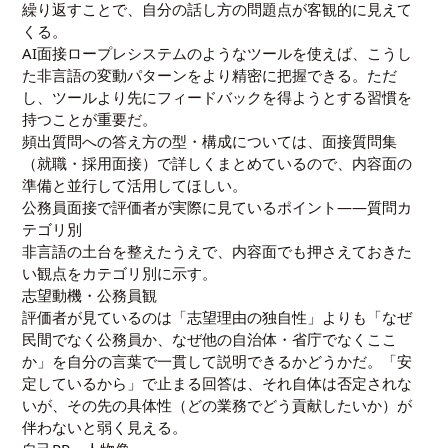
繰り返すことで、自分の話し方の問題点が客観的に見えて
くる。
AI面接ロープレシステムのようなツールを使えば、こうし
た非言語の変動パターンをより精密に把握できる。ただ
し、ツールより先にフィードバックを得ようとする習慣を
持つことが重要だ。
頻出質問への答え方の型・構成については、
面接質問集
（就職・採用面接）
で詳しくまとめているので、内容面の
準備と並行して活用してほしい。
公務員面接で評価者が実際に見ているポイント――質問カ
テゴリ別
非言語の土台を整えたうえで、内容面でも押さえておきた
い観点をカテゴリ別に示す。
志望動機・公務員観
評価者が見ているのは「志望理由の独自性」よりも「なぜ
民間でなく公務員か、なぜ他の自治体・省庁でなくここ
か」を自分の言葉で一貫して説明できるかどうかだ。「安
定しているから」で止まる回答は、それ自体は否定されな
いが、その先の具体性（どの業務でどう貢献したいか）が
伴わないと弱く見える。