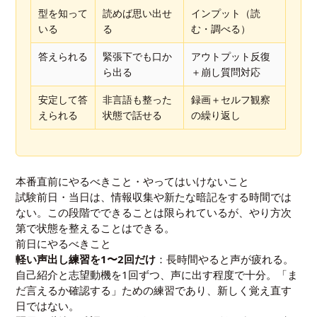
型を知って
読めば思い出せ
インプット（読
いる
る
む・調べる）
答えられる
緊張下でも口か
アウトプット反復
ら出る
＋崩し質問対応
安定して答
非言語も整った
録画＋セルフ観察
えられる
状態で話せる
の繰り返し
本番直前にやるべきこと・やってはいけないこと
試験前日・当日は、情報収集や新たな暗記をする時間では
ない。この段階でできることは限られているが、やり方次
第で状態を整えることはできる。
前日にやるべきこと
軽い声出し練習を1〜2回だけ
：長時間やると声が疲れる。
自己紹介と志望動機を1回ずつ、声に出す程度で十分。「ま
だ言えるか確認する」ための練習であり、新しく覚え直す
日ではない。