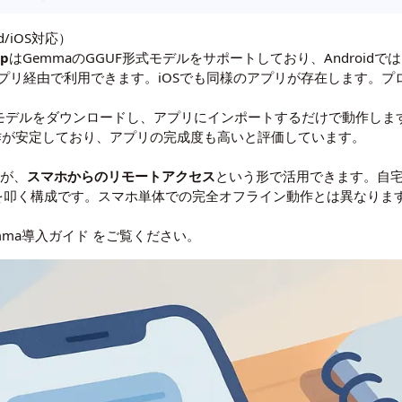
id/iOS対応）
pp
はGemmaのGGUF形式モデルをサポートしており、Androidで
プリ経由で利用できます。iOSでも同様のアプリが存在します。プ
。
emmaモデルをダウンロードし、アプリにインポートするだけで動作します。
化）の動作が安定しており、アプリの完成度も高いと評価しています。
）
すが、
スマホからのリモートアクセス
という形で活用できます。自宅PC
Iを叩く構成です。スマホ単体での完全オフライン動作とは異なりま
mma導入ガイド
をご覧ください。