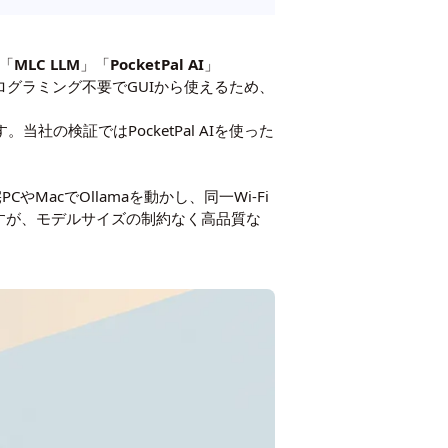
は「
MLC LLM
」「
PocketPal AI
」
ログラミング不要でGUIから使えるため、
当社の検証ではPocketPal AIを使った
やMacでOllamaを動かし、同一Wi-Fi
すが、モデルサイズの制約なく高品質な