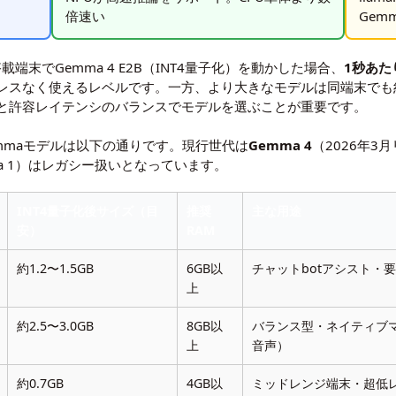
倍速い
Gem
 3搭載端末でGemma 4 E2B（INT4量子化）を動かした場合、
1秒あた
レスなく使えるレベルです。一方、より大きなモデルは同端末でも約
と許容レイテンシのバランスでモデルを選ぶことが重要です。
emmaモデルは以下の通りです。現行世代は
Gemma 4
（2026年3月
Gemma 1）はレガシー扱いとなっています。
INT4量子化後サイズ（目
推奨
主な用途
安）
RAM
約1.2〜1.5GB
6GB以
チャットbotアシスト・
上
約2.5〜3.0GB
8GB以
バランス型・ネイティブ
上
音声）
約0.7GB
4GB以
ミッドレンジ端末・超低