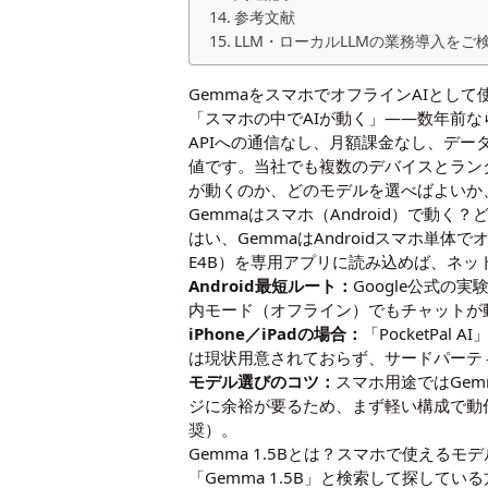
参考文献
LLM・ローカルLLMの業務導入をご
GemmaをスマホでオフラインAIとして
「スマホの中でAIが動く」——数年前な
APIへの通信なし、月額課金なし、デー
値です。当社でも複数のデバイスとランタ
が動くのか、どのモデルを選べばよいか
Gemmaはスマホ（Android）で動く
はい、GemmaはAndroidスマホ単
E4B）を専用アプリに読み込めば、ネ
Android最短ルート：
Google公式の実
内モード（オフライン）でもチャットが
iPhone／iPadの場合：
「PocketPa
は現状用意されておらず、サードパーテ
モデル選びのコツ：
スマホ用途ではGem
ジに余裕が要るため、まず軽い構成で動
奨）。
Gemma 1.5Bとは？スマホで使えるモ
「Gemma 1.5B」と検索して探してい