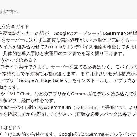
検討の方へ
使う完全ガイド
ら夢物語だったこの話が、Googleのオープンモデル
Gemma
の登
タをサーバーに送らずに高度な言語処理がスマホ単体で完結する——
イムを組み合わせてGemmaのオンデバイス推論を検証してきまし
、具体的な導入手順と実運用のコツまでを深く掘り下げます。
？どうやって始める？
体でオフライン実行できます。サーバーを立てる必要はなく、モバイル向け
ット接続なしでその場で応答が返ります。まずは小さいモデル構成か
験アプリ「Google AI Edge Gallery」をインストールし、アプ
動きます。
l AI」や「MLC Chat」などのアプリからGemma系モデルを読み込ん
ィ製アプリ経由が中心です。
maのモバイル版であるGemma 3n（E2B／E4B）が最適です。
作を確認してから拡張してください（正確な必要スペックは各アプ
デルはどれ？
る方向けに結論から述べます。Google公式のGemmaモデルラインナ