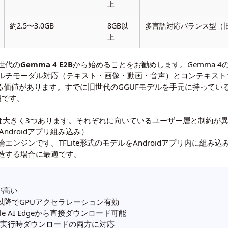
上
約2.5〜3.0GB
8GB以
多言語対応バランス型（
上
世代の
Gemma 4 E2B
から始めることをお勧めします。Gemma 4のE
チモーダル対応（テキスト・画像・動画・音声）とコンテキスト128
る価値があります。すでに旧世代のGGUFモデルを手元に持ってい
明です。
チは大きく3つあります。それぞれに向いているユーザー層と制約が
API（Androidアプリ組み込み）
推論エンジンです。TFLite形式のモデルをAndroidアプリ内に組
造する場合に最適です。
が高い
 Gen 1以降でGPUアクセラレーション有効
gle AI Edgeから直接ダウンロード可能
／実行時ダウンロードの両方に対応