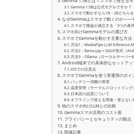
Gemma 1.5Bとは？スマホで使える
Gemma 1.5Bは公式モデルですか？
スマホで動かすなら1B・2Bどちら
なぜGemmaはスマホで動くのか——
スマホで推論が成立する「3つの条
スマホ向けGemmaモデルの選び方
スマホでGemmaを動かす主要な方法
方法1：MediaPipe LLM Inferen
方法2：llama.cpp + GGUF形式（And
方法3：Ollama（ローカルサーバー
Android端末での具体的なセットア
iOSでの注意点
スマホでGemmaを使う実運用のポイ
バッテリー消費の管理
温度管理（サーマルスロットリング
日本語の品質について
オフラインで使える用途・使えない
他のスマホ向けLLMとの比較
Gemmaスマホ活用のコスト面
プライバシーとセキュリティの観点
まとめ
関連記事