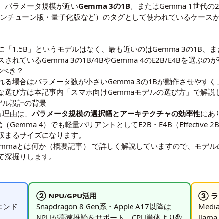
、パラメータ規模が近い
Gemma 3の1B
、またはGemma 1世代の
ファインチューン版・量子化版など）のタグとして使われているケースが中心で
ズに「1.5B」というモデルはなく、最も近いのはGemma 3の1B、ま
ているGemma 3の1B/4BやGemma 4のE2B/E4Bを選ぶの
ぶべき？
る場合はパラメータ数が小さいGemma 3の1Bが動作させやすく
体的な選び方は本記事内「スマホ向けGemmaモデルの選び方」で解説
デル設計の背景
る理由は、
パラメータ規模の選択幅とアーキテクチャの効率性
にあ
emma 4）でも軽量バリアントとしてE2B・E4B（Effective 
Mに収まるサイズになります。
emmaとは何か（概要記事）
で詳しく解説していますので、モデル
て深掘りします。
② NPU/GPU活用
③ 
イエンド
Snapdragon 8 Gen系・Apple A17以降は
Media
NPUが高速推論をサポート。CPU単体より数
llam