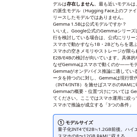
デルは
存在しません
。最も近いモデルは
の派生モデル（Hugging Face上の
リースしたモデルではありません。
Gemma 1.5Bは公式モデルですか？
いいえ。Google公式のGemmaシリー
行を検討している場合は、公式にリリースされ
スマホで動かすなら1B・2Bどちらを選
スマホの空きメモリやストレージが限られ
E2B/E4Bの検討が向いています。具
なぜGemmaはスマホで動くのか——モ
Gemmaがオンデバイス推論に適してい
ータを持つのに対し、Gemmaは現行世代（G
（INT4/INT8）を施せばスマホのRA
Gemmaの概要・位置づけについては
G
てください。ここではスマホ運用に絞っ
スマホで推論が成立する「3つの条件」
① モデルサイズ
量子化INT4でE2B≒1.2GB前後。ハ
スマホの8〜12GB RAMに収まる