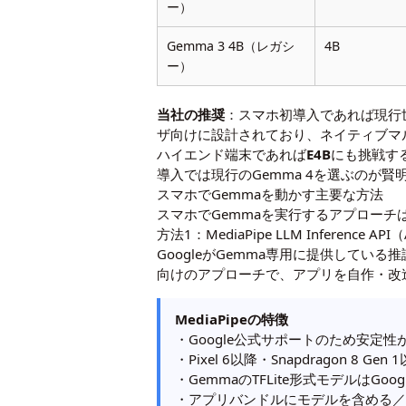
ー）
Gemma 3 4B（レガシ
4B
ー）
当社の推奨
：スマホ初導入であれば現行
ザ向けに設計されており、ネイティブマル
ハイエンド端末であれば
E4B
にも挑戦す
導入では現行のGemma 4を選ぶのが賢
スマホでGemmaを動かす主要な方法
スマホでGemmaを実行するアプロー
方法1：MediaPipe LLM Inference 
GoogleがGemma専用に提供している
向けのアプローチで、アプリを自作・改
MediaPipeの特徴
・Google公式サポートのため安定性
・Pixel 6以降・Snapdragon 8
・GemmaのTFLite形式モデルはGoo
・アプリバンドルにモデルを含める