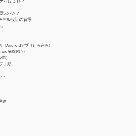
モデルはどれ？
を選ぶべき？
モデル設計の背景
件」
ce API（Androidアプリ組み込み）
roid/iOS対応）
経由）
ップ手順
ント
）
用途