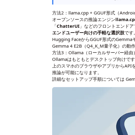
方法2：llama.cpp + GGUF形式（Andro
オープンソースの推論エンジン
llama.c
「
ChatterUI
」などのフロントエンドア
エンドユーザー向けの手軽な選択肢
です
Hugging FaceからGGUF形式のG
Gemma 4 E2B（Q4_K_M量子
方法3：Ollama（ローカルサーバー経由
Ollamaはもともとデスクトップ向けで
上のスマホのブラウザやアプリからAP
推論が可能になります。
詳細なセットアップ手順については
Ge