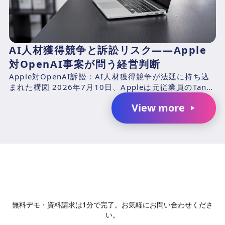
AI人材獲得競争と訴訟リスク――Apple
対OpenAI事案が問う経営判断
Apple対OpenAI訴訟：AI人材獲得競争が法廷に持ち込
まれた構図 2026年7月10日、Appleは元従業員のTang
TanおよびChang Liuと、...
View more
AIで、業務の生産性を変革しません
か？
無料デモ・資料請求は1分で完了。お気軽にお問い合わせくださ
い。