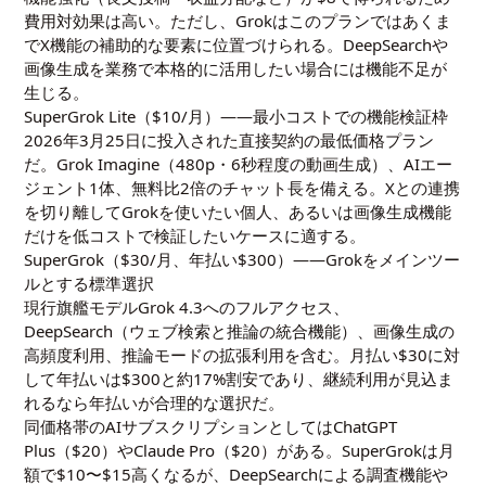
費用対効果は高い。ただし、Grokはこのプランではあくま
でX機能の補助的な要素に位置づけられる。DeepSearchや
画像生成を業務で本格的に活用したい場合には機能不足が
生じる。
SuperGrok Lite（$10/月）——最小コストでの機能検証枠
2026年3月25日に投入された直接契約の最低価格プラン
だ。Grok Imagine（480p・6秒程度の動画生成）、AIエー
ジェント1体、無料比2倍のチャット長を備える。Xとの連携
を切り離してGrokを使いたい個人、あるいは画像生成機能
だけを低コストで検証したいケースに適する。
SuperGrok（$30/月、年払い$300）——Grokをメインツー
ルとする標準選択
現行旗艦モデルGrok 4.3へのフルアクセス、
DeepSearch（ウェブ検索と推論の統合機能）、画像生成の
高頻度利用、推論モードの拡張利用を含む。月払い$30に対
して年払いは$300と約17%割安であり、継続利用が見込ま
れるなら年払いが合理的な選択だ。
同価格帯のAIサブスクリプションとしてはChatGPT
Plus（$20）やClaude Pro（$20）がある。SuperGrokは月
額で$10〜$15高くなるが、DeepSearchによる調査機能や