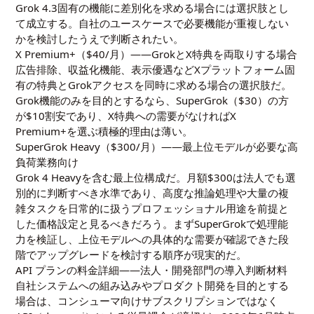
Grok 4.3固有の機能に差別化を求める場合には選択肢とし
て成立する。自社のユースケースで必要機能が重複しない
かを検討したうえで判断されたい。
X Premium+（$40/月）——GrokとX特典を両取りする場合
広告排除、収益化機能、表示優遇などXプラットフォーム固
有の特典とGrokアクセスを同時に求める場合の選択肢だ。
Grok機能のみを目的とするなら、SuperGrok（$30）の方
が$10割安であり、X特典への需要がなければX
Premium+を選ぶ積極的理由は薄い。
SuperGrok Heavy（$300/月）——最上位モデルが必要な高
負荷業務向け
Grok 4 Heavyを含む最上位構成だ。月額$300は法人でも選
別的に判断すべき水準であり、高度な推論処理や大量の複
雑タスクを日常的に扱うプロフェッショナル用途を前提と
した価格設定と見るべきだろう。まずSuperGrokで処理能
力を検証し、上位モデルへの具体的な需要が確認できた段
階でアップグレードを検討する順序が現実的だ。
API プランの料金詳細——法人・開発部門の導入判断材料
自社システムへの組み込みやプロダクト開発を目的とする
場合は、コンシューマ向けサブスクリプションではなく