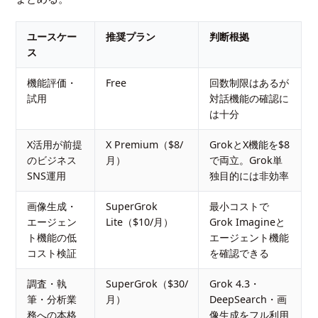
ユースケー
推奨プラン
判断根拠
ス
機能評価・
Free
回数制限はあるが
試用
対話機能の確認に
は十分
X活用が前提
X Premium（$8/
GrokとX機能を$8
のビジネス
月）
で両立。Grok単
SNS運用
独目的には非効率
画像生成・
SuperGrok
最小コストで
エージェン
Lite（$10/月）
Grok Imagineと
ト機能の低
エージェント機能
コスト検証
を確認できる
調査・執
SuperGrok（$30/
Grok 4.3・
筆・分析業
月）
DeepSearch・画
務への本格
像生成をフル利用