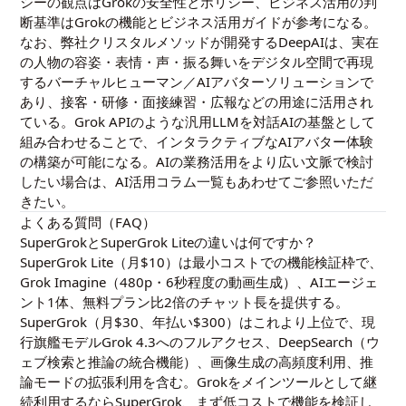
シーの観点は
Grokの安全性とポリシー
、ビジネス活用の判
断基準は
Grokの機能とビジネス活用ガイド
が参考になる。
なお、弊社クリスタルメソッドが開発するDeepAIは、実在
の人物の容姿・表情・声・振る舞いをデジタル空間で再現
するバーチャルヒューマン／AIアバターソリューションで
あり、接客・研修・面接練習・広報などの用途に活用され
ている。Grok APIのような汎用LLMを対話AIの基盤として
組み合わせることで、インタラクティブなAIアバター体験
の構築が可能になる。AIの業務活用をより広い文脈で検討
したい場合は、
AI活用コラム一覧
もあわせてご参照いただ
きたい。
よくある質問（FAQ）
SuperGrokとSuperGrok Liteの違いは何ですか？
SuperGrok Lite（月$10）は最小コストでの機能検証枠で、
Grok Imagine（480p・6秒程度の動画生成）、AIエージェ
ント1体、無料プラン比2倍のチャット長を提供する。
SuperGrok（月$30、年払い$300）はこれより上位で、現
行旗艦モデルGrok 4.3へのフルアクセス、DeepSearch（ウ
ェブ検索と推論の統合機能）、画像生成の高頻度利用、推
論モードの拡張利用を含む。Grokをメインツールとして継
続利用するならSuperGrok、まず低コストで機能を検証し