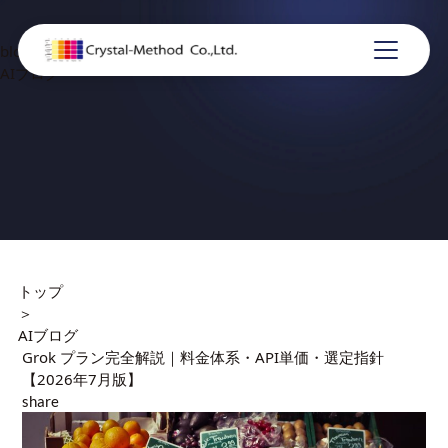
blog
AIブログ
トップ
＞
AIブログ
Grok プラン完全解説｜料金体系・API単価・選定指針
【2026年7月版】
share