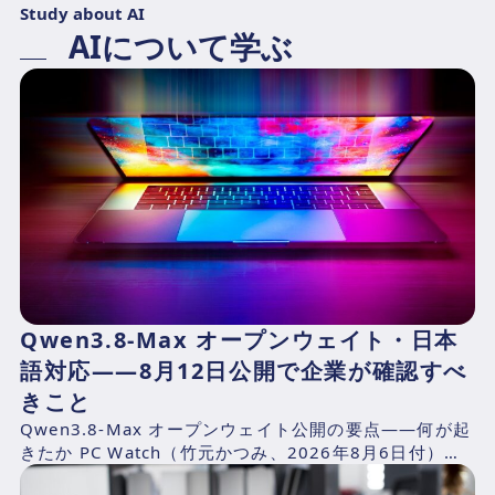
Study about AI
AIについて学ぶ
Qwen3.8-Max オープンウェイト・日本
語対応——8月12日公開で企業が確認すべ
きこと
Qwen3.8-Max オープンウェイト公開の要点——何が起
きたか PC Watch（竹元かつみ、2026年8月6日付）の
報道によれば、AlibabaのQwen...