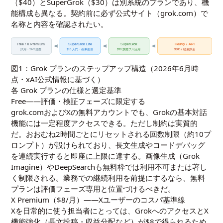
（$40）とSuperGrok（$30）は別系統のプランであり、機
能構成も異なる。契約前に必ず公式サイト（grok.com）で
名称と内容を確認されたい。
Free / X Premium
SuperGrok Lite
SuperGrok
Heavy / API
試用・SNS連携
$10 入門・画像生成
$30 旗艦フル活用
$300 / 従量課金
図1：Grok プランのステップアップ構造（2026年6月時
点・xAI公式情報に基づく）
各 Grok プランの仕様と選定基準
Free——評価・検証フェーズに限定する
grok.comおよびXの無料アカウントでも、Grokの基本対話
機能には一定程度アクセスできる。ただし制約は実質的
だ。おおむね2時間ごとにリセットされる回数制限（約10プ
ロンプト）が設けられており、長文生成やコードデバッグ
を連続実行すると即座に上限に達する。画像生成（Grok
Imagine）やDeepSearchも無料枠では利用不可または著し
く制限される。業務での継続利用を前提にするなら、無料
プランは評価フェーズ専用と位置づけるべきだ。
X Premium（$8/月）——Xユーザーのコスパ基準線
Xを日常的に使う担当者にとっては、GrokへのアクセスとX
機能強化（長文投稿・収益分配など）が$8で得られるため