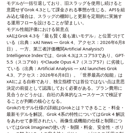
モデルが一括引退しており、旧スラッグを使用し続けると
意図せずGrok 4.3として課金される事態が生じる。APIを組
み込む場合は、スラッグの棚卸しと更新を定期的に実施す
る運用フローを設けることが望ましい。
モデル性能評価における留意点
xAIはGrok 4.3を「最も賢く最も速いモデル」と位置づけて
いる（出典：
xAI News — Grok 4
、アクセス：2026年6月8
日）。一方、第三者評価機関Artificial Analysisの
Intelligence Indexでは、Grok 4.3はスコア53であり、GPT-
5.5（スコア60）やClaude Opus 4.7（スコア57）に劣後し
ている（出典：
Artificial Analysis — xAI launches Grok
4.3
、アクセス：2026年6月8日）。「世界最高の知能」は
xAIによる自称であり、独立指標では首位ではない点は意思
決定の前提として認識しておく必要がある。プラン費用に
見合うかどうかは、自社の具体的なユースケースで検証す
ることが判断の核心となる。
Grokのモデル仕様の詳細は
Grokとは？できること・料金・
最新モデルを解説
、Grok 4系の特性については
Grok 4 解説
をあわせて参照されたい。画像生成機能の仕様と制限につ
いては
Grok Imagineの使い方・制限・料金
、安全性・ポリ