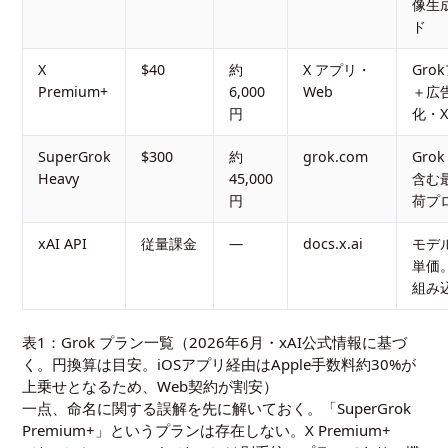
像生
ド
X
$40
約
X アプリ・
Gro
Premium+
6,000
Web
＋広
円
化・
SuperGrok
$300
約
grok.com
Grok
Heavy
45,000
含む
円
荷プ
xAI API
従量課金
—
docs.x.ai
モデ
単価
組み
表1：Grok プラン一覧（2026年6月・xAI公式情報に基づ
く。円換算は目安。iOSアプリ経由はApple手数料約30%が
上乗せとなるため、Web契約が割安）
一点、命名に関する誤解を先に解いておく。「SuperGrok
Premium+」というプランは存在しない。X Premium+