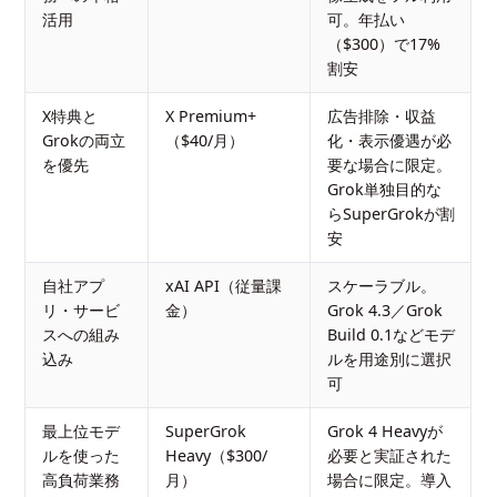
活用
可。年払い
（$300）で17%
割安
X特典と
X Premium+
広告排除・収益
Grokの両立
（$40/月）
化・表示優遇が必
を優先
要な場合に限定。
Grok単独目的な
らSuperGrokが割
安
自社アプ
xAI API（従量課
スケーラブル。
リ・サービ
金）
Grok 4.3／Grok
スへの組み
Build 0.1などモデ
込み
ルを用途別に選択
可
最上位モデ
SuperGrok
Grok 4 Heavyが
ルを使った
Heavy（$300/
必要と実証された
高負荷業務
月）
場合に限定。導入