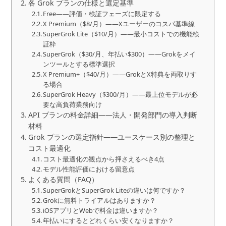
各 Grok プランの仕様と選定基準
Free——評価・検証フェーズに限定する
X Premium（$8/月）——Xユーザーのコスパ基準線
SuperGrok Lite（$10/月）——最小コストでの機能検
証枠
SuperGrok（$30/月、年払い$300）——Grokをメイ
ンツールとする標準選択
X Premium+（$40/月）——GrokとX特典を両取りす
る場合
SuperGrok Heavy（$300/月）——最上位モデルが必
要な高負荷業務向け
API プランの料金詳細——法人・開発部門の導入判断
材料
Grok プランの選定指針——ユースケース別の整理と
コスト最適化
コスト最適化の観点から押さえるべき4点
モデル性能評価における留意点
よくある質問（FAQ）
SuperGrokとSuperGrok Liteの違いは何ですか？
Grokに無料トライアルはありますか？
iOSアプリとWebで料金は違いますか？
年払いにするとどれくらい安くなりますか？