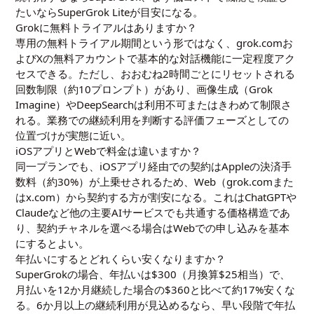
たいならSuperGrok Liteが目安になる。
Grokに無料トライアルはありますか？
専用の無料トライアル期間という形ではなく、grok.comお
よびXの無料アカウントで基本的な対話機能に一定程度アク
セスできる。ただし、おおむね2時間ごとにリセットされる
回数制限（約10プロンプト）があり、画像生成（Grok
Imagine）やDeepSearchは利用不可またはきわめて制限さ
れる。業務での継続利用を判断する評価フェーズとしての
位置づけが実態に近い。
iOSアプリとWebで料金は違いますか？
同一プランでも、iOSアプリ経由での契約はAppleの決済手
数料（約30%）が上乗せされるため、Web（grok.comまた
はx.com）から契約する方が割安になる。これはChatGPTや
Claudeなど他の主要AIサービスでも共通する価格構造であ
り、契約チャネルを選べる場合はWebでの申し込みを基本
にするとよい。
年払いにするとどれくらい安くなりますか？
SuperGrokの場合、年払いは$300（月換算$25相当）で、
月払いを12か月継続した場合の$360と比べて約17%安くな
る。6か月以上の継続利用が見込めるなら、早い段階で年払