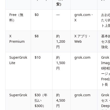
安）
Free（無
$0
—
grok.com・
おお
料）
X
たり
ト上
X
$8
約
X アプリ・
基本的
Premium
1,200
Web
セス
円
強化
SuperGrok
$10
約
grok.com
Grok
Lite
1,500
Imag
円
6秒程
ージ
Fre
ト長
SuperGrok
$30（年
約
grok.com
Gro
払い
4,500
セス
$300）
円
Deep