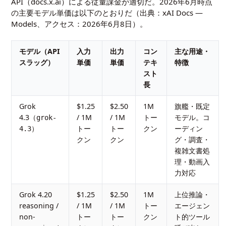
API（docs.x.ai）による従量課金が適切だ。2026年6月時点
の主要モデル単価は以下のとおりだ（出典：
xAI Docs —
Models
、アクセス：2026年6月8日）。
モデル（API
入力
出力
コン
主な用途・
スラッグ）
単価
単価
テキ
特徴
スト
長
Grok
$1.25
$2.50
1M
旗艦・既定
4.3（
/ 1M
/ 1M
トー
モデル。コ
grok-
）
トー
トー
クン
ーディン
4.3
クン
クン
グ・調査・
複雑文書処
理・動画入
力対応
Grok 4.20
$1.25
$2.50
1M
上位推論・
reasoning /
/ 1M
/ 1M
トー
エージェン
non-
トー
トー
クン
ト的ツール