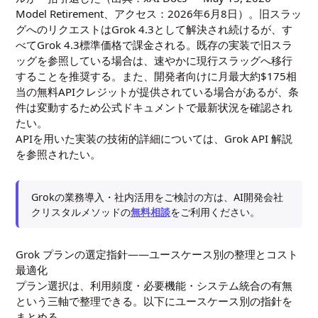
Model Retirement
、アクセス：2026年6月8日）。旧スラッ
グへのリクエストはGrok 4.3として解決され続けるが、す
べてGrok 4.3標準価格で課金される。既存の実装で旧スラ
ッグを参照している場合は、速やかに現行スラッグへ移行
することを推奨する。また、開発者向けに月最大約$175相
当の無料APIクレジットが提供されている場合があるが、条
件は変動するため公式ドキュメントで最新状況を確認され
たい。
APIを用いた実装の技術的詳細については、
Grok API 解説
を参照されたい。
Grokの業務導入・社内活用をご検討の方は、AI開発会社
クリスタルメソッドの
無料相談
をご利用ください。
Grok プランの選定指針——ユースケース別の整理とコスト
最適化
プラン選択は、利用頻度・必要機能・システム統合の有無
という三軸で整理できる。以下にユースケース別の指針を
まとめる。