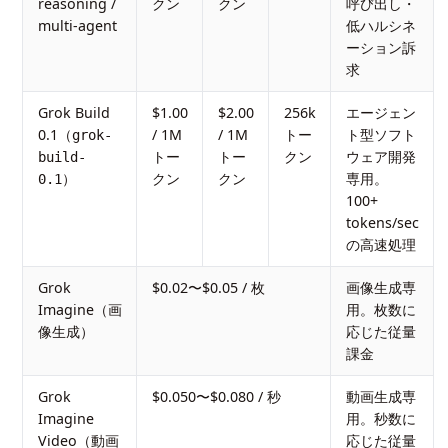
reasoning /
クン
クン
呼び出し・
multi-agent
低ハルシネ
ーション訴
求
Grok Build
$1.00
$2.00
256k
エージェン
0.1（
/ 1M
/ 1M
トー
ト型ソフト
grok-
トー
トー
クン
ウェア開発
build-
）
クン
クン
専用。
0.1
100+
tokens/sec
の高速処理
Grok
$0.02〜$0.05 / 枚
画像生成専
Imagine（画
用。枚数に
像生成）
応じた従量
課金
Grok
$0.050〜$0.080 / 秒
動画生成専
Imagine
用。秒数に
Video（動画
応じた従量