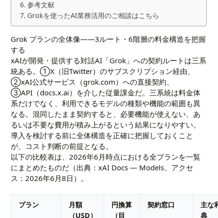
参考文献
Grokを使ったAI業務活用のご相談はこちら
Grok プランの全体像——3ルート・6階層の料金構造を把握
する
xAIが開発・提供する対話AI「Grok」への契約ルートは三系
統ある。①X（旧Twitter）のサブスクリプション経由、
②xAI公式サービス（grok.com）への直接契約、
③API（docs.x.ai）を介した従量課金だ。三系統は料金体
系だけでなく、利用できるモデルの種類や機能の範囲も異
なる。混同したまま契約すると、必要機能が使えない、あ
るいは不要な費用が積み上がるという結果になりやすい。
導入を検討する前に全体構造を正確に把握しておくこと
が、コスト判断の前提となる。
以下の比較表は、2026年6月時点における全プランを一覧
にまとめたものだ（出典：
xAI Docs — Models
、アクセ
ス：2026年6月8日）。
プラン
月額
円換算
契約窓口
主な
（USD）
（目
典