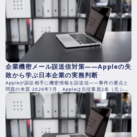
企業機密メール誤送信対策——Appleの失
敗から学ぶ日本企業の実務判断
Appleが訴訟相手に機密情報を誤送信——事件の要点と
問題の本質 2026年7月、Appleは元従業員2名（元シニ
アシステムズエンジニアのChang Liuおよ...