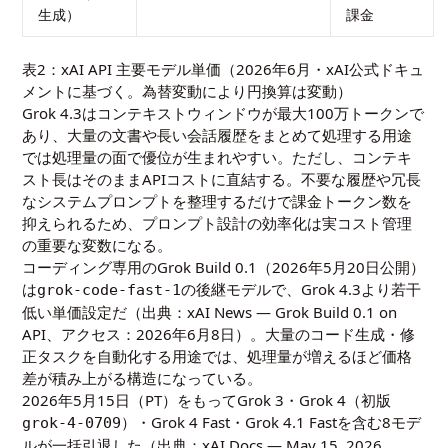
生成）
課金
表2：xAI API 主要モデル単価（2026年6月・xAI公式ドキュ
メントに基づく。為替変動により円換算は変動）
Grok 4.3はコンテキストウィンドウが最大100万トークンで
あり、大量の文書や長い会話履歴をまとめて処理する用途
では処理量の面で優位が生まれやすい。ただし、コンテキ
スト長はそのままAPIコストに直結する。不要な履歴や冗長
なシステムプロンプトを整理するだけで課金トークン数を
抑えられるため、プロンプト設計の効率化は実コスト管理
の重要な変数になる。
コーディング専用のGrok Build 0.1（2026年5月20日公開）
は
の後継モデルで、Grok 4.3より若干
grok-code-fast-1
低い単価設定だ（出典：
xAI News — Grok Build 0.1 on
API
、アクセス：2026年6月8日）。大量のコード生成・修
正タスクを自動化する用途では、処理量が増えるほど価格
差が積み上がる構造になっている。
2026年5月15日（PT）をもってGrok 3・Grok 4（初版
）・Grok 4 Fast・Grok 4.1 Fastを含む8モデ
grok-4-0709
ルが一括引退した（出典：
xAI Docs — May 15, 2026