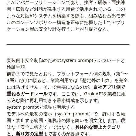
／AIアバターソリューションであり、接客・研修・面接練
習・広報など対話が発生する用途で活用されている。この
ような対話AIシステムを構築する際も、組み込む基盤モデ
ルのコンテンツポリシー構造を正確に把握した上でアプリ
ケーション層の安全設計を行うことが前提となる。
実装例｜安全制御のためのsystem promptテンプレートと
検証手順
前節までで見たとおり、プラットフォーム側の規制（第1〜
3層）だけに頼ると、業務利用では「想定外の出力」を完全
には防げません。そこで重要になるのが、
自社アプリ側で
重ねるガードレール
です。ここでは、Grok APIを業務に組
み込む際に再利用できる最小構成を示します。
system promptで境界を明示する
モデルへの最初の指示（system prompt）で、許可する範
囲・禁止する範囲・逸脱時の振る舞いを明文化します。曖
昧な「安全に答えて」ではなく、
具体的な禁止カテゴリ
と、断り方の定型
まで書くのが要点です。