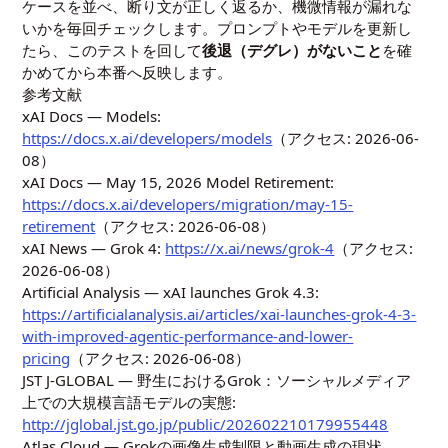
ケースを並べ、断り文が正しく返るか、機微情報が漏れな
いかを毎回チェックします。プロンプトやモデルを更新し
たら、このテストを回して
後退（デグレ）がないこと
を確
かめてから本番へ反映します。
参考文献
xAI Docs — Models:
https://docs.x.ai/developers/models
（アクセス: 2026-06-
08）
xAI Docs — May 15, 2026 Model Retirement:
https://docs.x.ai/developers/migration/may-15-
retirement
（アクセス: 2026-06-08）
xAI News — Grok 4:
https://x.ai/news/grok-4
（アクセス:
2026-06-08）
Artificial Analysis — xAI launches Grok 4.3:
https://artificialanalysis.ai/articles/xai-launches-grok-4-3-
with-improved-agentic-performance-and-lower-
pricing
（アクセス: 2026-06-08）
JST J-GLOBAL — 野生におけるGrok：ソーシャルメディア
上での大規模言語モデルの実態:
http://jglobal.jst.go.jp/public/202602210179955448
Atlas Cloud — Grokの画像生成制限と動画生成の現状