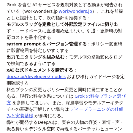
Grok を含む AI サービスを規制対象とする動きが報告され
ている（workwonders.jp
workwonders.jp
）。これを前提
とした設計として、次の指針を推奨する：
モデルスラッグを定数として外部設定ファイルに切り出
す
：コードベースに直接埋め込まない。引退・更新時の対
応コストを最小化する
system prompt をバージョン管理する
：ポリシー変更時
に影響範囲を特定しやすくする
出力モニタリングを組み込む
：モデル側の挙動変化をログ
で検知できるようにする
xAI 公式ドキュメントを購読する
：
docs.x.ai/developers/models
および移行ガイドページを定
期確認する
料金プランの変更もポリシー変更と同時に発生することが
ある。現行の料金体系については
Grok の料金プランと選び
方
を参照してほしい。また、深層学習やモデルアーキテク
チャの基礎を理解したい場合は
ディープラーニングの仕組
みと実装基礎
が参考になる。
弊社が開発するDeepAIは、実在の人物の容姿・表情・声・
振る舞いをデジタル空間で再現するバーチャルヒューマン