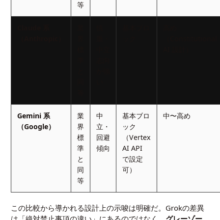
等
Claude 系
業
慎
基本ブロ
高め
（Anthropic）
界
重・
ック
（Constitutional
標
中立
AI 設計）
準
志向
と
が強
同
い
等
Gemini 系
業
中
基本ブロ
中〜高め
（Google）
界
立・
ック
標
回避
（Vertex
準
傾向
AI API
と
で設定
同
可）
等
この比較から導かれる設計上の示唆は明確だ。Grokの差異
は「絶対禁止事項の違い」にあるのではなく、
グレーゾー