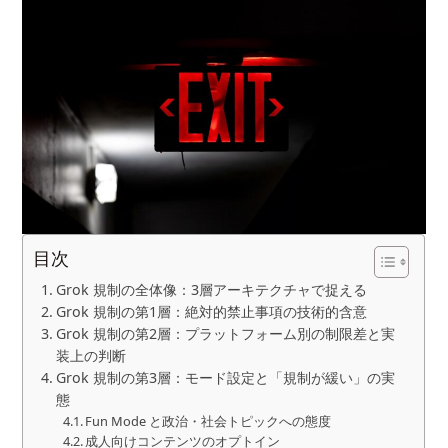
目次
Grok 規制の全体像：3層アーキテクチャで捉える
Grok 規制の第1層：絶対的禁止事項の技術的含意
Grok 規制の第2層：プラットフォーム別の制限差と実
装上の判断
Grok 規制の第3層：モード設定と「規制が緩い」の実
態
Fun Mode と政治・社会トピックへの態度
成人向けコンテンツのオプトイン