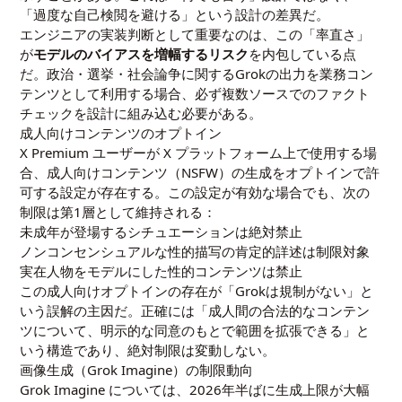
「過度な自己検閲を避ける」という設計の差異だ。
エンジニアの実装判断として重要なのは、この「率直さ」
が
モデルのバイアスを増幅するリスク
を内包している点
だ。政治・選挙・社会論争に関するGrokの出力を業務コン
テンツとして利用する場合、必ず複数ソースでのファクト
チェックを設計に組み込む必要がある。
成人向けコンテンツのオプトイン
X Premium ユーザーが X プラットフォーム上で使用する場
合、成人向けコンテンツ（NSFW）の生成をオプトインで許
可する設定が存在する。この設定が有効な場合でも、次の
制限は第1層として維持される：
未成年が登場するシチュエーションは絶対禁止
ノンコンセンシュアルな性的描写の肯定的詳述は制限対象
実在人物をモデルにした性的コンテンツは禁止
この成人向けオプトインの存在が「Grokは規制がない」と
いう誤解の主因だ。正確には「成人間の合法的なコンテン
ツについて、明示的な同意のもとで範囲を拡張できる」と
いう構造であり、絶対制限は変動しない。
画像生成（Grok Imagine）の制限動向
Grok Imagine については、2026年半ばに生成上限が大幅