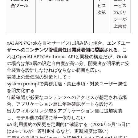
合ツール
ビス
ービス
次第
のポリ
シーが
上乗せ
xAI APIでGrokを自社サービスに組み込む場合、
エンドユー
ザーへのコンテンツ管理責任は開発者側に委譲される
。こ
れはOpenAI APIやAnthropic APIと同様の構造だが、Grok
の場合は第3層の設定自由度が高い分、開発者が明示的に安
全装置を設計しなければならない範囲も広い。
実装上の最低限の対策として：
system promptで業務用途・禁止事項・対象ユーザー属性
を明文化する
年齢確認が必要なコンテンツへのアクセスが想定される場
合、アプリケーション層に年齢確認ゲートを設ける
出力フィルタリング層をアプリケーション側に追加実装
し、モデル側の制限に単一依存しない
xAI利用規約の変更を定期的に確認する（2026年5月15日に
は8モデルが一斉引退するなど、更新頻度は高い）
モデルの引退スケジュールと移行先については xAI 公式ド