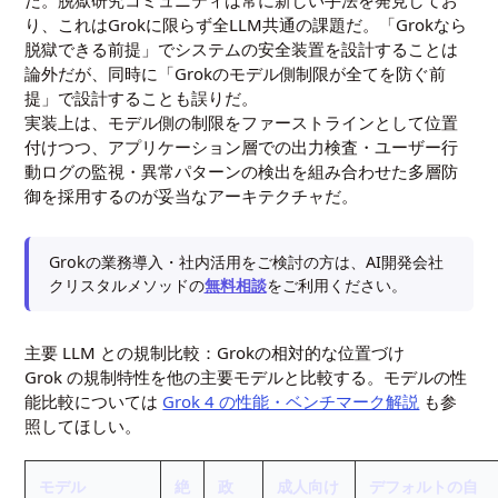
り、これはGrokに限らず全LLM共通の課題だ。「Grokなら
脱獄できる前提」でシステムの安全装置を設計することは
論外だが、同時に「Grokのモデル側制限が全てを防ぐ前
提」で設計することも誤りだ。
実装上は、モデル側の制限をファーストラインとして位置
付けつつ、アプリケーション層での出力検査・ユーザー行
動ログの監視・異常パターンの検出を組み合わせた多層防
御を採用するのが妥当なアーキテクチャだ。
Grokの業務導入・社内活用をご検討の方は、AI開発会社
クリスタルメソッドの
無料相談
をご利用ください。
主要 LLM との規制比較：Grokの相対的な位置づけ
Grok の規制特性を他の主要モデルと比較する。モデルの性
能比較については
Grok 4 の性能・ベンチマーク解説
も参
照してほしい。
モデル
絶
政
成人向け
デフォルトの自