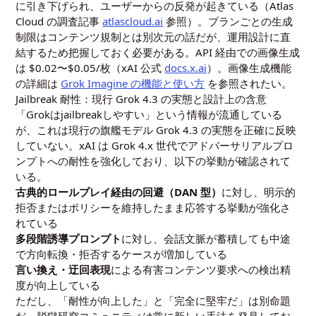
に引き下げられ、ユーザーからの反発が起きている（Atlas
Cloud の調査記事
atlascloud.ai
参照）。プランごとの生成
制限はコンテンツ規制とは別次元の話だが、運用設計に直
結するため把握しておく必要がある。API 経由での画像生成
は $0.02〜$0.05/枚（xAI 公式
docs.x.ai
）。画像生成機能
の詳細は
Grok Imagine の機能と使い方
を参照されたい。
Jailbreak 耐性：現行 Grok 4.3 の実態と設計上の含意
「Grokはjailbreakしやすい」という情報が流通している
が、これは現行の旗艦モデル Grok 4.3 の実態を正確に反映
していない。xAI は Grok 4.x 世代でアドバーサリアルプロ
ンプトへの耐性を強化しており、以下の挙動が確認されて
いる。
古典的ロールプレイ経由の回避（DAN 型）
に対し、明示的
拒否またはポリシーを維持したまま応答する挙動が強化さ
れている
多段階誘導プロンプト
に対し、会話文脈が蓄積しても中途
で方向転換・拒否するケースが増加している
言い換え・迂回表現
による有害コンテンツ要求への検出精
度が向上している
ただし、「耐性が向上した」と「完全に堅牢だ」は別命題
だ。脱獄研究コミュニティは常に新しい手法を発見してお