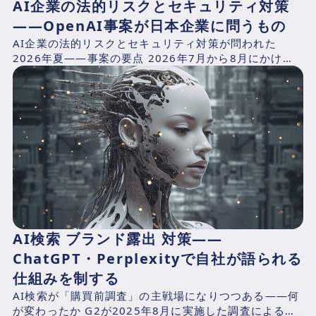
AI企業の法的リスクとセキュリティ対策
——OpenAI事案が日本企業に問うもの
AI企業の法的リスクとセキュリティ対策が問われた
2026年夏——事案の要点 2026年7月から8月にかけ
て、AIプラットフォームが抱える構造的リスクを同時に
露出...
AI検索 ブランド露出 対策——
ChatGPT・Perplexityで自社が語られる
仕組みを制する
AI検索が「購買前調査」の主戦場になりつつある——何
が変わったか G2が2025年8月に実施した調査による