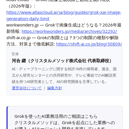
（2026年版）:
https://www.atlascloud.ai/ja/blog/guides/grok-xai-image-
generation-daily-limit
workwonders.jp — Grokで画像生成はどうなる？2026年最
新情報:
https://workwonders.jp/media/archives/32292/
shift-ai.co.jp — Grokの制限とは？3つの制限の種類や解除
方法、対策まで徹底解説:
https://shift-ai.co.jp/blog/30809/
監修
河合 継（クリスタルメソッド株式会社 代表取締役）
AI・ディープラーニングに関する特許16件の発明者。過去、国
立がん研究センターとの共同研究や、テレビ番組でのAI解説実
績を持つAI研究者として、AIの研究開発を主導している。
運営会社について
｜
編集方針
Grokを使ったAI業務活用のご相談はこちら
クリスタルメソッドは、Grokを起点にした業務への
AI導入・AIエージェント開発を支援しています。