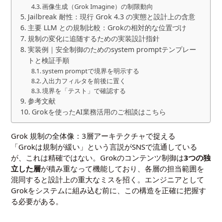
画像生成（Grok Imagine）の制限動向
Jailbreak 耐性：現行 Grok 4.3 の実態と設計上の含意
主要 LLM との規制比較：Grokの相対的な位置づけ
規制の変化に追随するための実装設計指針
実装例｜安全制御のためのsystem promptテンプレー
トと検証手順
system promptで境界を明示する
入出力フィルタを前後に置く
境界を「テスト」で確認する
参考文献
Grokを使ったAI業務活用のご相談はこちら
Grok 規制の全体像：3層アーキテクチャで捉える
「Grokは規制が緩い」という言説がSNSで流通している
が、これは精確ではない。Grokのコンテンツ制御は
3つの独
立した層
が積み重なって機能しており、各層の担当範囲を
混同すると設計上の重大なミスを招く。エンジニアとして
Grokをシステムに組み込む前に、この構造を正確に把握す
る必要がある。