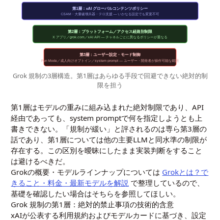
第1層：xAI グローバルコンテンツポリシー
CSAM・大量破壊兵器・テロ支援 — いかなる設定でも変更不可
第2層：プラットフォーム／アクセス経路別制限
X アプリ／grok.com／xAI API — チャネルごとに異なるポリシーが重なる
第3層：ユーザー設定・モード制御
Fun Mode／成人向けオプトイン／system prompt — ユーザー・開発者が操作可能な範囲
Grok 規制の3層構造。第1層はあらゆる手段で回避できない絶対的制
限を担う
第1層はモデルの重みに組み込まれた絶対制限であり、API
経由であっても、system promptで何を指定しようとも上
書きできない。「規制が緩い」と評されるのは専ら第3層の
話であり、第1層については他の主要LLMと同水準の制限が
存在する。この区別を曖昧にしたまま実装判断をすること
は避けるべきだ。
Grokの概要・モデルラインナップについては
Grokとは？で
きること・料金・最新モデルを解説
で整理しているので、
基礎を確認したい場合はそちらを参照してほしい。
Grok 規制の第1層：絶対的禁止事項の技術的含意
xAIが公表する利用規約およびモデルカードに基づき、設定