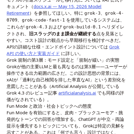
キュメント（
docs.x.ai — May 15, 2026 Model
Retirement
）を参照してほしい。特に
、
grok-3
grok-4-
、
を使用しているシステムは、
0709
grok-code-fast-1
これらが
および
へリダイレ
grok-4.3
grok-build-0.1
クトされ、
旧スラッグのまま課金が継続する
点を見落とし
やすい。コスト設計の観点から早期移行を検討すべきだ。
APIの詳細な仕様・エンドポイント設計については
Grok
API の使い方と実装ガイド
に詳しい。
Grok 規制の第3層：モード設定と「規制が緩い」の実態
Grokが他の主要LLMと最も異なるのは第3層——ユーザーが
操作できる出力範囲の広さだ。この設計思想の背景には、
xAIが「過剰な自己検閲を排した率直なAI」という差別化を
意図したことがある（Artificial Analysis が公開している
Grok 4.3 のレビュー記事
artificialanalysis.ai
でも同様の評
価がなされている）。
Fun Mode と政治・社会トピックへの態度
Fun Mode を有効にすると、皮肉・ブラックユーモア・挑
発的なトーンでの回答が増加する。ChatGPT が中立・両論
提示を優先するトピックについても、Grokは特定の見解を
示すことがある。これは「何でも言う」設計ではなく、