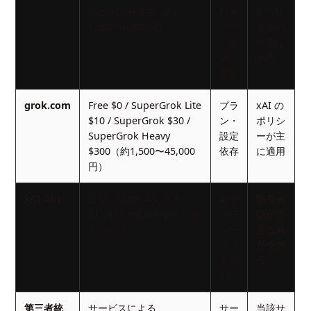
Premium+ $40（約
付き
X の利
1,200〜6,000円）
で可
用規約
（設
が重複
定
適用
要）
grok.com
Free $0 / SuperGrok Lite
プラ
xAI の
$10 / SuperGrok $30 /
ン・
ポリシ
SuperGrok Heavy
設定
ーが主
$300（約1,500〜45,000
依存
に適用
円）
xAI API
従量（Grok 4.3: 入力
API
開発者
$1.25/出力$2.50 per 100
パラ
側が主
万トークン）
メー
要な責
タで
任を負
制御
う
可
第三者統
サービスによる
サー
当該サ