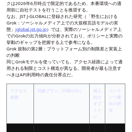
クは2026年6月時点で限定的であるため、本番環境への適
用前に自社テストを行うことを推奨する。
なお、JST J-GLOBALに登録された研究（「野生における
Grok：ソーシャルメディア上での大規模言語モデルの実
態」
jglobal.jst.go.jp
）では、実際のソーシャルメディア上
でのGrokの出力傾向が分析されており、ポリシーと実際の
挙動のギャップを把握する上で参考になる。
Grok 規制の第2層：プラットフォーム別の制限差と実装上
の判断
同じGrokモデルを使っていても、アクセス経路によって適
用される制限とコスト構造が異なる。開発者が最も注意す
べきはAPI利用時の責任分界点だ。
アクセス
対象プラン（月額USD）
成人
コンテ
経路
向け
ンツ責
オプ
任の所
トイ
在
ン
X アプリ
X Premium $8〜X
条件
xAI＋