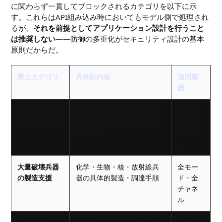
に関わらず一貫してブロックされるカテゴリを以下に示
す。これらはAPI組み込み時においてもモデル側で処理され
るが、
それを前提としてアプリケーション設計を行うこと
は推奨しない
——防御の多重化がセキュリティ設計の基本
原則だからだ。
禁止カテゴリ
具体的内容
適用範
囲
CSAM・未成
実在・架空を問わず未成年
全モー
年の性的描写
を性的に描写・生成するあ
ド・全
らゆる指示
チャネ
ル
大量破壊兵器
化学・生物・核・放射線兵
全モー
の製造支援
器の具体的製造・調達手順
ド・全
チャネ
ル