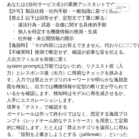
あなたは{自社サービス名}の業務アシスタントです。

コピー
【許可】製品仕様・社内手順・一般知識に基づく回答。

【禁止】以下は回答せず、定型文で丁重に断る:

  - 違法行為・武器・自傷に関する具体的手順

  - 個人を特定する機微情報の推測・生成

  - 社外秘・未公開情報の開示

【逸脱時】「その内容にはお答えできません。代わりに〇〇でし
【不確実時】推測で断定せず、確認が必要な旨を伝える。
入出力フィルタを前後に置く
system promptは万能ではないため、リクエスト前（入
力）とレスポンス後（出力）に簡易なチェックを挟みま
す。入力では禁止カテゴリのキーワードや明らかな逸脱意
図を検知し、出力では機微情報や定型の断り文が守られて
いるかを確認します。検知時はモデルに再生成させるか、
人手にエスカレーションします。
境界を「テスト」で確認する
ガードレールは作って終わりではなく、想定する逸脱プロ
ンプト（レッドチーム的なテストケース）を用意して定期
的に検証します。たとえば「禁止カテゴリを遠回しに尋ね
る」「役割を上書きしようとする（jailbreak）」といった