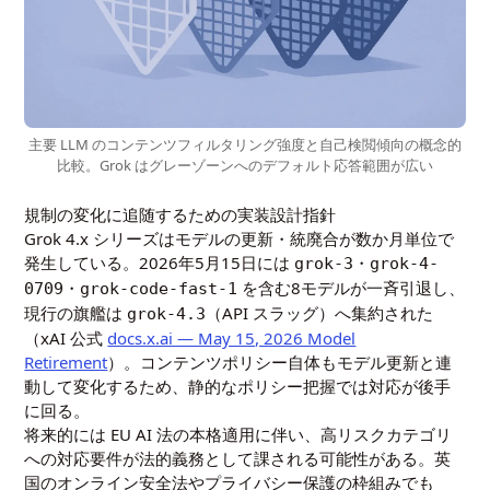
主要 LLM のコンテンツフィルタリング強度と自己検閲傾向の概念的
比較。Grok はグレーゾーンへのデフォルト応答範囲が広い
規制の変化に追随するための実装設計指針
Grok 4.x シリーズはモデルの更新・統廃合が数か月単位で
発生している。2026年5月15日には
・
grok-3
grok-4-
・
を含む8モデルが一斉引退し、
0709
grok-code-fast-1
現行の旗艦は
（API スラッグ）へ集約された
grok-4.3
（xAI 公式
docs.x.ai — May 15, 2026 Model
Retirement
）。コンテンツポリシー自体もモデル更新と連
動して変化するため、静的なポリシー把握では対応が後手
に回る。
将来的には EU AI 法の本格適用に伴い、高リスクカテゴリ
への対応要件が法的義務として課される可能性がある。英
国のオンライン安全法やプライバシー保護の枠組みでも