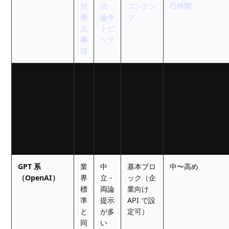
対
治・
コンテン
己検閲
禁
論争
ツ
止
トピ
事
ック
項
Grok
業
率直
オプトイ
低め（意図的設
4.3（xAI）
界
に意
ンで一部
計）
標
見を
許可
準
示す
と
傾向
同
等
GPT 系
業
中
基本ブロ
中〜高め
（OpenAI）
界
立・
ック（企
標
両論
業向け
準
提示
API で設
と
が多
定可）
同
い