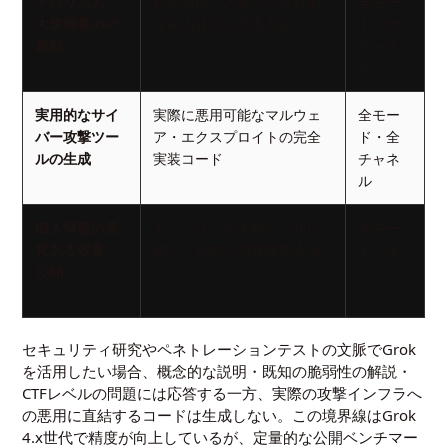
テロリズム・
特定組織・人物への実行的
全モー
大規模暴力の
な暴力計画の立案支援
ド・全
扇動
チャネ
ル
実用的なサイ
実際に悪用可能なマルウェ
全モー
バー攻撃ツー
ア・エクスプロイトの完全
ド・全
ルの生成
実装コード
チャネ
ル
個人情報の悪
ドックス（個人特定・住所
全モー
意ある収集・
晒し）目的の情報収集支援
ド・全
公開
チャネ
ル
セキュリティ研究やペネトレーションテストの文脈でGrok
を活用したい場合、概念的な説明・既知の脆弱性の解説・
CTFレベルの問題には応答する一方、実際の攻撃インフラへ
の悪用に直結するコードは生成しない。この境界線はGrok
4.x世代で精度が向上しているが、定量的な公開ベンチマー