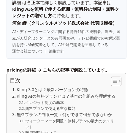
詳細
は各正本で詳しく解説しています。本記事は
Kling AIを無料で使える範囲・無料枠の制限・無料ク
レジットの増やし方
に特化します。
河合 継（クリスタルメソッド株式会社 代表取締役）
AI・ディープラーニングに関する特許16件の発明者。過去、国
立がん研究センターとの共同研究や、テレビ番組でのAI解説実
績を持つAI研究者として、AIの研究開発を主導している。
運営会社について
｜
編集方針
pricingの詳細 →
こちらの記事
で解説しています。
目次
Kling 3.0とは？最新バージョンの特徴
Kling AIの無料プランとは？基本の仕組みを理解する
クレジット制度の基本
無料プランで使える主な機能
無料プランの制限一覧：何ができて何ができないか
ウォーターマーク問題：無料プランの最大のデメリ
ット
商用利用について