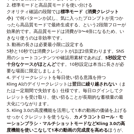
2. 標準モードと高品質モードを使い分ける
クオリティ確認の段階では
標準モード（消費クレジット
小）
で何パターンか試し、気に入ったプロンプトが見つか
ったら高品質モードで最終生成する、という2段階フローが
効果的です。高品質モードは消費が3〜4倍になるため、い
きなり使うのは非効率です。
3. 動画の長さは必要最小限に設定する
5秒と10秒では消費クレジットがほぼ2倍変わります。SNS
用のショートコンテンツや確認用素材であれば、
5秒設定で
十分なケースがほとんど
です。10秒設定は本当に長さが必
要な場面に限定しましょう。
4. デイリークレジットを毎日使い切る意識を持つ
Kling AIのデイリークレジットは
翌日に繰り越されない
（ま
たは一定期間で失効する）仕様です。毎日ログインしてク
レジットを受け取り、使い切ることが長期的な蓄積量の最
大化につながります。
5. Kling 3.0の高度機能を活用して1本の動画の価値を上げる
せっかくクレジットを使うなら、
カメラコントロール・モ
ーションブラシ・マルチショットモードなどKling 3.0の高
度機能を使いこなして1本の動画の完成度を高める
ほうが、