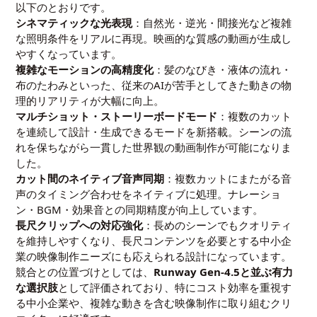
以下のとおりです。
シネマティックな光表現
：自然光・逆光・間接光など複雑
な照明条件をリアルに再現。映画的な質感の動画が生成し
やすくなっています。
複雑なモーションの高精度化
：髪のなびき・液体の流れ・
布のたわみといった、従来のAIが苦手としてきた動きの物
理的リアリティが大幅に向上。
マルチショット・ストーリーボードモード
：複数のカット
を連続して設計・生成できるモードを新搭載。シーンの流
れを保ちながら一貫した世界観の動画制作が可能になりま
した。
カット間のネイティブ音声同期
：複数カットにまたがる音
声のタイミング合わせをネイティブに処理。ナレーショ
ン・BGM・効果音との同期精度が向上しています。
長尺クリップへの対応強化
：長めのシーンでもクオリティ
を維持しやすくなり、長尺コンテンツを必要とする中小企
業の映像制作ニーズにも応えられる設計になっています。
競合との位置づけとしては、
Runway Gen-4.5と並ぶ有力
な選択肢
として評価されており、特にコスト効率を重視す
る中小企業や、複雑な動きを含む映像制作に取り組むクリ