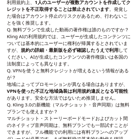
利用規約上、
1人のユーザーが複数アカウントを作成してク
レジットを不正取得することは禁止されています
。発覚し
た場合はアカウント停止のリスクがあるため、行わないこ
とを強く推奨します。
Q. 無料プランで生成した動画の著作権は誰のものですか？
Kling AIの利用規約では、ユーザーが生成したコンテンツに
ついては基本的にユーザーに権利が帰属するとされていま
すが、
規約の詳細・最新版を必ず確認したうえで利用
して
ください。AIが生成したコンテンツの著作権扱いは各国の
法制度によっても異なります。
Q. VPNを使うと無料クレジットが増えるという情報がある
が？
地域によってプロモーションが異なる場合はありますが、
VPNを使った不正な地域偽装は利用規約違反となる可能性
があります。安全な方法ではないため推奨しません。
Q. Kling 3.0の新機能（マルチショット・音声同期）は無料
プランでも使えますか？
マルチショット・ストーリーボードモードおよびカット間
のネイティブ音声同期は、無料プランでも一部試すことが
できますが、フル機能での利用には有料プランへのアップ
グレードが必要です。まず無料枠で基本的な動作を確認