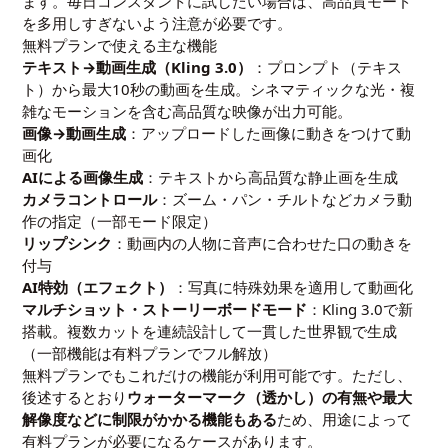
ます。毎日コンスタントに試したい場合は、高品質モード
を多用しすぎないよう注意が必要です。
無料プランで使える主な機能
テキスト→動画生成（Kling 3.0）
：プロンプト（テキス
ト）から最大10秒の動画を生成。シネマティックな光・複
雑なモーションを含む高品質な映像が出力可能。
画像→動画生成
：アップロードした画像に動きをつけて動
画化
AIによる画像生成
：テキストから高品質な静止画を生成
カメラコントロール
：ズーム・パン・チルトなどカメラ動
作の指定（一部モード限定）
リップシンク
：動画内の人物に音声に合わせた口の動きを
付与
AI特効（エフェクト）
：写真に特殊効果を適用して動画化
マルチショット・ストーリーボードモード
：Kling 3.0で新
搭載。複数カットを連続設計して一貫した世界観で生成
（一部機能は有料プランでフル解放）
無料プランでもこれだけの機能が利用可能です。ただし、
後述するとおり
ウォーターマーク（透かし）の有無や最大
解像度などに制限がかかる機能もある
ため、用途によって
有料プランが必要になるケースがあります。