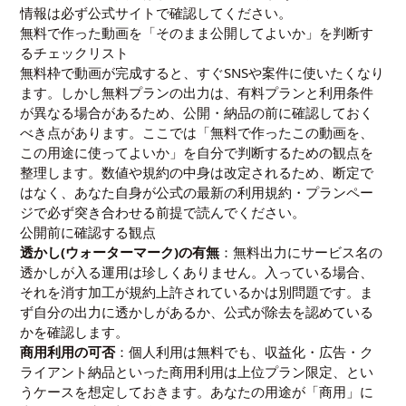
情報は必ず公式サイトで確認してください。
無料で作った動画を「そのまま公開してよいか」を判断す
るチェックリスト
無料枠で動画が完成すると、すぐSNSや案件に使いたくなり
ます。しかし無料プランの出力は、有料プランと利用条件
が異なる場合があるため、公開・納品の前に確認しておく
べき点があります。ここでは「無料で作ったこの動画を、
この用途に使ってよいか」を自分で判断するための観点を
整理します。数値や規約の中身は改定されるため、断定で
はなく、あなた自身が公式の最新の利用規約・プランペー
ジで必ず突き合わせる前提で読んでください。
公開前に確認する観点
透かし(ウォーターマーク)の有無
：無料出力にサービス名の
透かしが入る運用は珍しくありません。入っている場合、
それを消す加工が規約上許されているかは別問題です。ま
ず自分の出力に透かしがあるか、公式が除去を認めている
かを確認します。
商用利用の可否
：個人利用は無料でも、収益化・広告・ク
ライアント納品といった商用利用は上位プラン限定、とい
うケースを想定しておきます。あなたの用途が「商用」に