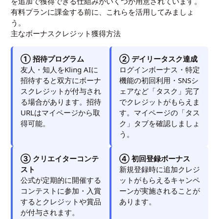
を追加で獲得できる仕組みがいくつか用意されています。
有料プランに課金する前に、これらを活用してみましょ
う。
主なボーナスクレジット獲得方法
① 招待プログラム
② デイリータスク達成
友人・知人をKling AIに
ログインボーナス・特定
招待すると双方にボーナ
機能の初回利用・SNSシ
スクレジットが付与され
ェアなど「タスク」完了
る場合があります。招待
でクレジットがもらえま
URLはマイページから取
す。マイページの「タス
得可能。
ク」タブを確認しましょ
う。
③ クリエイターコンテ
④ 初回登録ボーナス
スト
新規登録時に追加クレジ
公式が定期的に開催する
ットがもらえるキャンペ
コンテストに参加・入賞
ーンが実施されることが
するとクレジットや賞品
あります。
が付与されます。