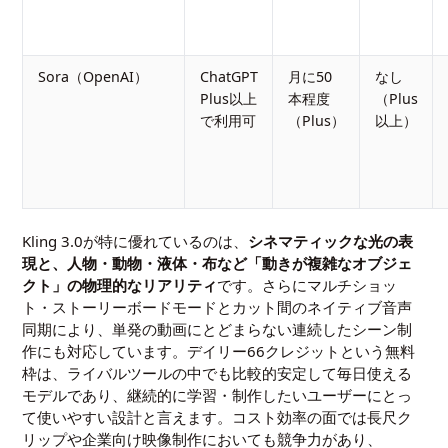
Sora（OpenAI）
ChatGPT
月に50
なし
Plus以上
本程度
（Plus
で利用可
（Plus）
以上）
Kling 3.0が特に優れているのは、
シネマティックな光の表
現と、人物・動物・液体・布など「動きが複雑なオブジェ
クト」の物理的なリアリティ
です。さらにマルチショッ
ト・ストーリーボードモードとカット間のネイティブ音声
同期により、単発の動画にとどまらない連続したシーン制
作にも対応しています。デイリー66クレジットという無料
枠は、ライバルツールの中でも比較的安定して毎日使える
モデルであり、継続的に学習・制作したいユーザーにとっ
て使いやすい設計と言えます。コスト効率の面では長尺ク
リップや企業向け映像制作においても競争力があり、