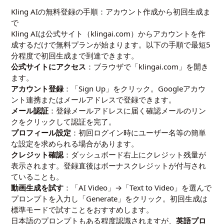
Kling AIの無料登録の手順：アカウント作成から初回生成ま
で
Kling AIは公式サイト（klingai.com）からアカウントを作
成するだけで無料プランが始まります。以下の手順で最短5
分程度で初回生成まで到達できます。
公式サイトにアクセス
：ブラウザで「klingai.com」を開き
ます。
アカウント登録
：「Sign Up」をクリック。Googleアカウ
ント連携またはメールアドレスで登録できます。
メール認証
：登録メールアドレスに届く確認メールのリン
クをクリックして認証を完了。
プロフィール設定
：初回ログイン時にユーザー名等の簡単
な設定を求められる場合があります。
クレジット確認
：ダッシュボード右上にクレジット残量が
表示されます。登録直後はボーナスクレジットが付与され
ていることも。
動画生成を試す
：「AI Video」→「Text to Video」を選んで
プロンプトを入力し「Generate」をクリック。初回生成は
標準モードで試すことをおすすめします。
日本語のプロンプトもある程度認識されますが、
英語プロ