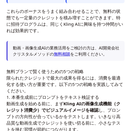
これらのボーナスをうまく組み合わせることで、無料の状
態でも一定量のクレジットを積み増すことができます。特
に招待プログラムは、同じくKling AIに興味を持つ仲間がい
れば効果的です。
動画・画像生成AIの業務活用をご検討の方は、AI開発会社
クリスタルメソッドの
無料相談
をご利用ください。
無料プランで賢く使うための5つの戦略
限られたクレジットで最大の成果を得るには、消費を最適
化する使い方が重要です。以下の5つの戦略を実践してみて
ください。
1. 本番生成前にプロンプトをテキスト検証する
動画生成を始める前に、まず
Kling AIの画像生成機能（ク
レジット消費少）でビジュアルイメージを確認
し、プロン
プトの方向性が合っているかをテストします。いきなり高
品質な動画生成でクレジットを使い切る前に、小さなテス
トを挟む習慣が節約につながります。