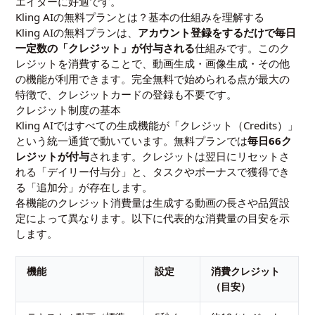
エイターに好適です。
Kling AIの無料プランとは？基本の仕組みを理解する
Kling AIの無料プランは、
アカウント登録をするだけで毎日
一定数の「クレジット」が付与される
仕組みです。このク
レジットを消費することで、動画生成・画像生成・その他
の機能が利用できます。完全無料で始められる点が最大の
特徴で、クレジットカードの登録も不要です。
クレジット制度の基本
Kling AIではすべての生成機能が「クレジット（Credits）」
という統一通貨で動いています。無料プランでは
毎日66ク
レジットが付与
されます。クレジットは翌日にリセットさ
れる「デイリー付与分」と、タスクやボーナスで獲得でき
る「追加分」が存在します。
各機能のクレジット消費量は生成する動画の長さや品質設
定によって異なります。以下に代表的な消費量の目安を示
します。
機能
設定
消費クレジット
（目安）