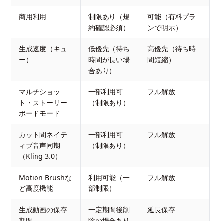
商用利用
制限あり（規
可能（有料プラ
約確認必須）
ンで明示）
生成速度（キュ
低優先（待ち
高優先（待ち時
ー）
時間が長い場
間短縮）
合あり）
マルチショッ
一部利用可
フル解放
ト・ストーリー
（制限あり）
ボードモード
カット間ネイテ
一部利用可
フル解放
ィブ音声同期
（制限あり）
（Kling 3.0）
Motion Brushな
利用可能（一
フル解放
ど高度機能
部制限）
生成動画の保存
一定期間後削
延長保存
期間
除の場合あり