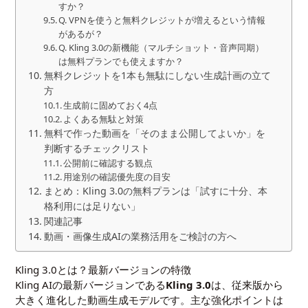
すか？
Q. VPNを使うと無料クレジットが増えるという情報
があるが？
Q. Kling 3.0の新機能（マルチショット・音声同期）
は無料プランでも使えますか？
無料クレジットを1本も無駄にしない生成計画の立て
方
生成前に固めておく4点
よくある無駄と対策
無料で作った動画を「そのまま公開してよいか」を
判断するチェックリスト
公開前に確認する観点
用途別の確認優先度の目安
まとめ：Kling 3.0の無料プランは「試すに十分、本
格利用には足りない」
関連記事
動画・画像生成AIの業務活用をご検討の方へ
Kling 3.0とは？最新バージョンの特徴
Kling AIの最新バージョンである
Kling 3.0
は、従来版から
大きく進化した動画生成モデルです。主な強化ポイントは