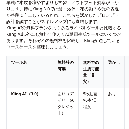
単純に本数を増やすよりも学習・アウトプット効率が上が
ります。特にKling 3.0では髪・液体・布の動きや光の表現
が格段に向上しているため、これらを活かしたプロンプト
設計を試すことがスキルアップにも直結します。
Kling AIの無料プランをよくあるライバルツールと比較する
Kling AI以外にも無料で使えるAI動画生成ツールはいくつか
あります。それぞれの無料枠を比較し、Klingが適している
ユースケースを整理しましょう。
ツール名
無料枠の
無料での
透かし
有無
生成可能
量（目
安）
Kling AI（3.0）
あり（デ
5秒動画
あり
イリー66
×6本/日
クレジッ
程度
ト）