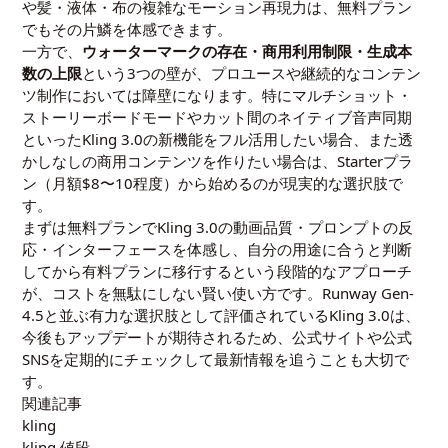
や髪・液体・布の複雑なモーション再現力は、無料プラン
でもその片鱗を体感できます。
一方で、
ウォーターマークの存在・商用利用制限・生成本
数の上限
という3つの壁が、プロユースや継続的なコンテン
ツ制作においては障壁になります。特にマルチショット・
ストーリーボードモードやカット間のネイティブ音声同期
といったKling 3.0の新機能をフル活用したい場合、また透
かしなしの商用コンテンツを作りたい場合は、Starterプラ
ン（月額$8〜10程度）から始めるのが現実的な選択肢で
す。
まずは無料プランでKling 3.0の動画品質・プロンプトの反
応・インターフェースを体感し、自分の用途に合うと判断
してから有料プランに移行するという段階的なアプローチ
が、コストを無駄にしない賢い使い方です。Runway Gen-
4.5と並ぶ有力な選択肢として評価されているKling 3.0は、
今後もアップデートが期待されるため、公式サイトや公式
SNSを定期的にチェックして最新情報を追うことも大切で
す。
関連記事
kling
kling 値段