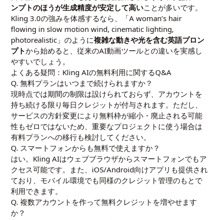
ンプトのほうが生成精度が安定して高い
ことが多いです。
Kling 3.0の強みを体感するなら、「A woman’s hair
flowing in slow motion wind, cinematic lighting,
photorealistic」のように
複雑な動きや光を含む英語プロン
プト
から始めると、従来のAI動画ツールとの違いを実感し
やすいでしょう。
よくある疑問：Kling AIの無料利用に関するQ&A
Q. 無料プランはいつまで続けられますか？
現時点では期間の制限は設けられておらず、アカウントを
持ち続ける限り毎日クレジットが付与されます。ただし、
サービスの方針変更により無料枠が縮小・廃止される可能
性もゼロではないため、重要なプロジェクトに使う場合は
有料プランへの移行も検討してください。
Q. スマートフォンからも無料で使えますか？
はい。Kling AIはウェブブラウザからスマートフォンでもア
クセス可能です。また、iOS/Android向けアプリも提供され
ており、モバイル環境でも同様のクレジット管理のもとで
利用できます。
Q. 複数アカウントを作って無料クレジットを増やせます
か？