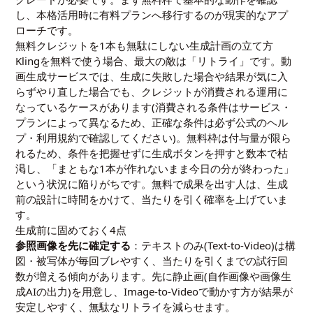
し、本格活用時に有料プランへ移行するのが現実的なアプ
ローチです。
無料クレジットを1本も無駄にしない生成計画の立て方
Klingを無料で使う場合、最大の敵は「リトライ」です。動
画生成サービスでは、生成に失敗した場合や結果が気に入
らずやり直した場合でも、クレジットが消費される運用に
なっているケースがあります(消費される条件はサービス・
プランによって異なるため、正確な条件は必ず公式のヘル
プ・利用規約で確認してください)。無料枠は付与量が限ら
れるため、条件を把握せずに生成ボタンを押すと数本で枯
渇し、「まともな1本が作れないまま今日の分が終わった」
という状況に陥りがちです。無料で成果を出す人は、生成
前の設計に時間をかけて、当たりを引く確率を上げていま
す。
生成前に固めておく4点
参照画像を先に確定する
：テキストのみ(Text-to-Video)は構
図・被写体が毎回ブレやすく、当たりを引くまでの試行回
数が増える傾向があります。先に静止画(自作画像や画像生
成AIの出力)を用意し、Image-to-Videoで動かす方が結果が
安定しやすく、無駄なリトライを減らせます。