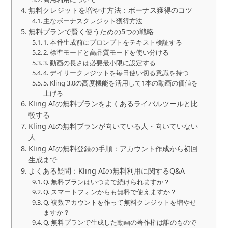
無料クレジットを増やす方法：ボーナス獲得のコツ
主なボーナスクレジット獲得方法
無料プランで賢く使うための5つの戦略
1. 本番生成前にプロンプトをテキスト検証する
2. 標準モードと高品質モードを使い分ける
3. 動画の長さは必要最小限に設定する
4. デイリークレジットを毎日使い切る意識を持つ
5. Kling 3.0の高度機能を活用して1本の動画の価値を
上げる
Kling AIの無料プランをよくあるライバルツールと比
較する
Kling AIの無料プランが向いている人・向いていない
人
Kling AIの無料登録の手順：アカウント作成から初回
生成まで
よくある疑問：Kling AIの無料利用に関するQ&A
Q. 無料プランはいつまで続けられますか？
Q. スマートフォンからも無料で使えますか？
Q. 複数アカウントを作って無料クレジットを増やせ
ますか？
Q. 無料プランで生成した動画の著作権は誰のもので