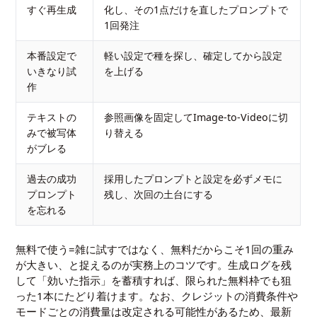
すぐ再生成
化し、その1点だけを直したプロンプトで
1回発注
本番設定で
軽い設定で種を探し、確定してから設定
いきなり試
を上げる
作
テキストの
参照画像を固定してImage-to-Videoに切
みで被写体
り替える
がブレる
過去の成功
採用したプロンプトと設定を必ずメモに
プロンプト
残し、次回の土台にする
を忘れる
無料で使う=雑に試すではなく、無料だからこそ1回の重み
が大きい、と捉えるのが実務上のコツです。生成ログを残
して「効いた指示」を蓄積すれば、限られた無料枠でも狙
った1本にたどり着けます。なお、クレジットの消費条件や
モードごとの消費量は改定される可能性があるため、最新