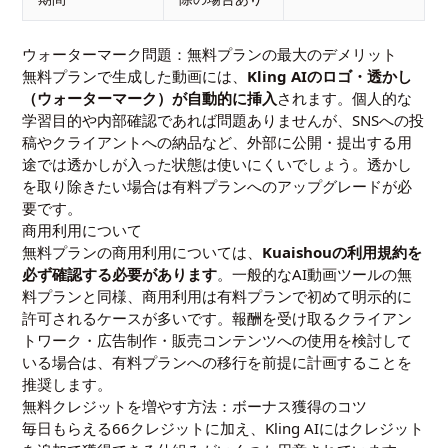
ウォーターマーク問題：無料プランの最大のデメリット
無料プランで生成した動画には、
Kling AIのロゴ・透かし
（ウォーターマーク）が自動的に挿入
されます。個人的な
学習目的や内部確認であれば問題ありませんが、SNSへの投
稿やクライアントへの納品など、外部に公開・提出する用
途では透かしが入った状態は使いにくいでしょう。透かし
を取り除きたい場合は有料プランへのアップグレードが必
要です。
商用利用について
無料プランの商用利用については、
Kuaishouの利用規約を
必ず確認する必要があります
。一般的なAI動画ツールの無
料プランと同様、商用利用は有料プランで初めて明示的に
許可されるケースが多いです。報酬を受け取るクライアン
トワーク・広告制作・販売コンテンツへの使用を検討して
いる場合は、有料プランへの移行を前提に計画することを
推奨します。
無料クレジットを増やす方法：ボーナス獲得のコツ
毎日もらえる66クレジットに加え、Kling AIにはクレジット