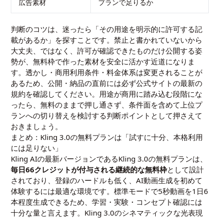
広告素材
プランで足りるか
判断のコツは、迷ったら「その用途を明示的に許可する記
載があるか」を探すことです。禁止と書かれていないから
大丈夫、ではなく、許可が確認できたものだけ公開する姿
勢が、無料枠で作った素材を安全に活かす近道になりま
す。透かし・商用利用条件・料金体系は変更されることが
あるため、公開・納品の直前には必ず公式サイトの最新の
規約を確認してください。用途が商用に踏み込む段階にな
ったら、無料のままで押し通さず、条件面を含めて上位プ
ランへの切り替えを検討する判断ポイントとして押さえて
おきましょう。
まとめ：Kling 3.0の無料プランは「試すに十分、本格利用
には足りない」
Kling AIの最新バージョンであるKling 3.0の無料プランは、
毎日66クレジットが付与される継続的な無料枠
として設計
されており、登録のハードルも低く、AI動画生成を初めて
体験するには最適な環境です。標準モードで5秒動画を1日6
本程度生成できるため、学習・実験・コンセプト確認には
十分な量と言えます。Kling 3.0のシネマティックな光表現