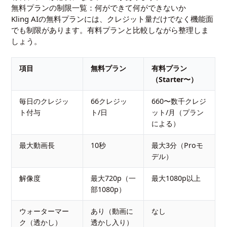
無料プランの制限一覧：何ができて何ができないか
Kling AIの無料プランには、クレジット量だけでなく機能面
でも制限があります。有料プランと比較しながら整理しま
しょう。
項目
無料プラン
有料プラン
（Starter〜）
毎日のクレジッ
66クレジッ
660〜数千クレジ
ト付与
ト/日
ット/月（プラン
による）
最大動画長
10秒
最大3分（Proモ
デル）
解像度
最大720p（一
最大1080p以上
部1080p）
ウォーターマー
あり（動画に
なし
ク（透かし）
透かし入り）