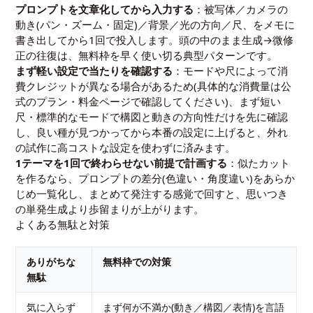
プロンプトを文章化してから入力する
：被写体／カメラの
動き(パン・ズーム・固定)／背景／光の方向／尺、をメモに
書き出してから1回で投入します。頭の中のまま生成→微修
正の往復は、無料枠を早く使い切る典型パターンです。
まず軽い設定で当たりを確認する
：モードや尺によって消
費クレジットが異なる場合があるため(具体的な消費量は公
式のプラン・料金ページで確認してください)、まず短い
尺・標準的なモードで構図と動きの方向性だけを先に確認
し、良い種が見つかってから本番の設定に上げると、外れ
の試作に高コストな設定を使わずに済みます。
1テーマを1回で終わらせない前提で計画する
：似たカット
を作るなら、プロンプトの差分(色違い・角度違い)をあらか
じめ一覧化し、まとめて発注する感覚で回すと、思いつき
の単発生成より歩留まりが上がります。
よくある無駄と対策
ありがちな
無料枠での対策
無駄
気に入らず
まず何が不満か(動き／構図／表情)を言語