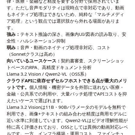
律・医療・金融など精度を要する分野で採用されていま
す。ただし音声モダリティは現時点で非対応であり、動画
もネイティブ処理はできないため、純粋な「マルチメディ
ア処理」という観点では選択肢から外れる場面がありま
す。
強み：
テキスト推論の深さ、画像内UI/図表の読み取り、安
全性・ハルシネーション抑制
弱み：
音声・動画のネイティブ処理非対応、コスト
（Sonnetクラスは高め）
向いているユースケース：
契約書審査、スクリーンショッ
トベースのRPA、高精度ドキュメント分析
Llama 3.2 Vision / Qwen2-VL（OSS系）
クラウドAPIに依存せずセルフホストできる点が最大のメリ
ットです。
個人情報・機密データを外部に送れない医療・
金融・公共系での利用や、大量バッチ処理でAPIコストを抑
えたいケースで選ばれます。
Llama 3.2 Visionは11B・90Bパラメータのモデルを無料で
利用でき、画像+テキストの組み合わせ精度は商用モデルに
近い水準に到達しています。Qwen2-VLはビデオ理解性能が
特に高く評価されており、OSSとしては異例の動画対応レベ
ルです。一方、インフラ構築・運用コスト、ファインチュ