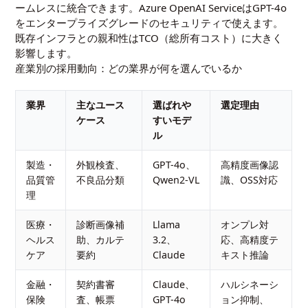
ームレスに統合できます。Azure OpenAI ServiceはGPT-4o
をエンタープライズグレードのセキュリティで使えます。
既存インフラとの親和性はTCO（総所有コスト）に大きく
影響します。
産業別の採用動向：どの業界が何を選んでいるか
業界
主なユース
選ばれや
選定理由
ケース
すいモデ
ル
製造・
外観検査、
GPT-4o、
高精度画像認
品質管
不良品分類
Qwen2-VL
識、OSS対応
理
医療・
診断画像補
Llama
オンプレ対
ヘルス
助、カルテ
3.2、
応、高精度テ
ケア
要約
Claude
キスト推論
金融・
契約書審
Claude、
ハルシネーシ
保険
査、帳票
GPT-4o
ョン抑制、