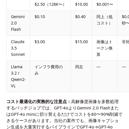
$2.50（128K〜）
$10.00
$0.001〜
Gemini
$0.10
$0.40
同上（低
$0.
2.0
コスト）
秒
Flash
Claude
$3.00
$15.00
画像はト
非
3.5
ークン換
Sonnet
算
Llama
インフラ費用の
同左
—
—
3.2 /
み
Qwen2-
VL
コスト最適化の実務的な注意点：
高解像度画像を多数処理
するバッチジョブでは、GPT-4oよりGemini 2.0 Flashまた
はGPT-4o miniに切り替えるだけでコストを80〜90%削減で
きるケースがあります。当社の案件でも、画像キャプショ
ン生成を大量実行するパイプラインでGPT-4o→GPT-4o