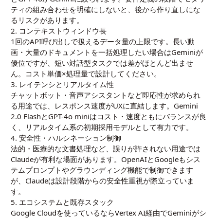
ティの組み合わせを明確にしないと、後から作り直しにな
るリスクがあります。
2. コンテキストウィンドウ長
1回のAPI呼び出しで扱えるデータ量の上限です。長い動
画・大量のドキュメントを一括処理したい場合はGeminiが
優位ですが、短い対話型タスクでは差がほとんど出ませ
ん。コスト単価×処理量で設計してください。
3. レイテンシとリアルタイム性
チャットボット・音声アシスタントなど即応性が求められ
る用途では、レスポンス速度がUXに直結します。Gemini
2.0 FlashとGPT-4o miniはコスト・速度ともにバランスが良
く、リアルタイム系の初期採用モデルとして有力です。
4. 安全性・ハルシネーション制御
法的・医療的な文書処理など、誤りが許されない用途では
Claudeが有利な場面があります。OpenAIとGoogleもシス
テムプロンプトやグラウンディング機能で制御できます
が、Claudeは設計段階からの安全性重視が際立っていま
す。
5. エコシステムと既存スタック
Google Cloudを使っているならVertex AI経由でGeminiがシ