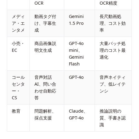
OCR
OCR精度
メディ
動画タグ付
Gemini
長尺動画処
ア・エ
け、字幕生
1.5 Pro
理、コスト効
ンタメ
成
率
小売・
商品画像説
GPT-4o
大量バッチ処
EC
明文生成
mini、
理のコスト最
Gemini
適化
Flash
コール
音声対話
GPT-4o
音声ネイティ
センタ
AI、問い合
ブ、低レイテ
ー・
わせ自動応
ンシ
CS
答
教育
問題解析、
Claude、
推論説明の
採点支援
GPT-4o
質、手書き認
識