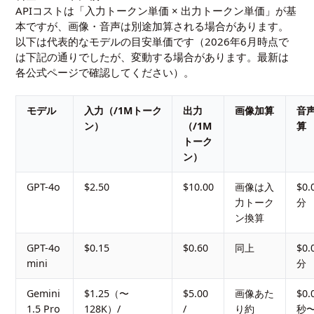
APIコストは「入力トークン単価 × 出力トークン単価」が基
本ですが、画像・音声は別途加算される場合があります。
以下は代表的なモデルの目安単価です（2026年6月時点で
は下記の通りでしたが、変動する場合があります。最新は
各公式ページで確認してください）。
モデル
入力（/1Mトーク
出力
画像加算
音
ン）
（/1M
算
トーク
ン）
GPT-4o
$2.50
$10.00
画像は入
$0.
力トーク
分
ン換算
GPT-4o
$0.15
$0.60
同上
$0.
mini
分
Gemini
$1.25（〜
$5.00
画像あた
$0.
1.5 Pro
128K）/
/
り約
秒