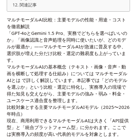
関連記事
マルチモーダルAI比較：主要モデルの性能・用途・コスト
を徹底解説
「GPT-4oとGemini 1.5 Pro、実務でどちらを選べばいいの
か」「画像認識と音声処理を同時に使いたいが、どのモデ
ルが最適か」——マルチモーダルAIが急速に普及する中、
選択肢が増えた分だけ比較・選定の難易度も上がっていま
す。
マルチモーダルAIの基本概念（テキスト・画像・音声・動
画を横断して処理する仕組み）については
マルチモーダル
AIとは
で詳しく解説しています。本記事では「どのモデル
を選ぶか」という比較・選定に特化し、実務導入の現場で
得た知見も交えながら、主要モデルの強み・弱み・料金・
ユースケース適合度を整理します。
比較対象とする主要マルチモーダルAIモデル（2025〜2026
年時点）
現在、商用利用できるマルチモーダルAIは大きく「API提供
型」と「統合プラットフォーム型」に分かれます。ここで
は実務導入の頻度が高い代表的モデルを対象とします。