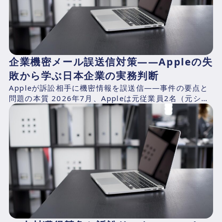
企業機密メール誤送信対策——Appleの失
敗から学ぶ日本企業の実務判断
Appleが訴訟相手に機密情報を誤送信——事件の要点と
問題の本質 2026年7月、Appleは元従業員2名（元シニ
アシステムズエンジニアのChang Liuおよ...