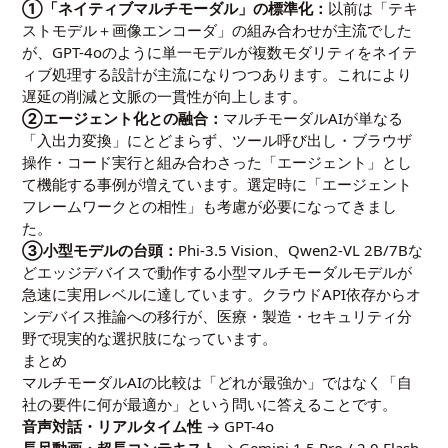
①「ネイティブマルチモーダル」の標準化：
以前は「テキ
ストモデル＋画像エンコーダ」の組み合わせが主流でした
が、GPT-4oのように単一モデルが複数モダリティをネイテ
ィブ処理する設計が主流になりつつあります。これにより
遅延の削減と文脈の一貫性が向上します。
②エージェント化との融合：
マルチモーダルAIが単なる
「入出力変換」にとどまらず、ツール呼び出し・ブラウザ
操作・コード実行と組み合わさった「エージェント」とし
て機能する事例が増えています。選定時に「エージェント
フレームワークとの相性」も考慮が必要になってきまし
た。
③小型モデルの台頭：
Phi-3.5 Vision、Qwen2-VL 2B/7Bな
どエッジデバイスで動作する小型マルチモーダルモデルが
急速に実用レベルに達しています。クラウドAPI依存からオ
ンデバイス推論への移行が、医療・製造・セキュリティ分
野で現実的な選択肢になっています。
まとめ
マルチモーダルAIの比較は「どれが最強か」ではなく「自
社の要件に何が最適か」という問いに答えることです。
音声対話・リアルタイム性
→ GPT-4o