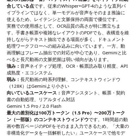
合している点
です。従来のWhisper+GPT-4のような直列パ
イプラインではなく、単一モデルが音声をそのまま推論に
使えるため、レイテンシと文脈保持の両面で優位です。
実務での使用感として、OCR品質の高さが特に際立ちま
す。手書き帳票や複雑なレイアウトのPDFでも、表構造を維
持しながらテキスト抽出できる場面が多く、ドキュメント
処理ワークフローへの組み込みに向いています。一方、動
画理解はフレーム抽出での対応が中心であり、Geminiと比
べると長尺動画の文脈把握は弱い傾向があります。
強み：
音声ネイティブ処理、OCR・帳票読み取り精度、API
成熟度・エコシステム
弱み：
長尺動画の時系列理解、コンテキストウィンドウ
（128K）はGeminiより小さい
向いているユースケース：
音声アシスタント、帳票・契約
書の自動処理、リアルタイム対話
Gemini 1.5 Pro / 2.0 Flash
最大の差別化は100万トークン（1.5 Pro）〜200万トーク
ン（一部版）のコンテキストウィンドウ
です。1時間超の動
画や数百ページのPDFをそのまま入力できるため、「大量の
非構造化データを一括解析したい」ユースケースで他モデ