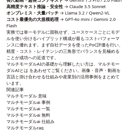
長尺動画・超長コンテキスト
→ Gemini 1.5 Pro / 2.0 Flash
高精度テキスト推論・安全性
→ Claude 3.5 Sonnet
オンプレミス・大量バッチ
→ Llama 3.2 / Qwen2-VL
コスト最優先の大規模処理
→ GPT-4o mini / Gemini 2.0
Flash
実務では単一モデルに固執せず、ユースケースごとにモデ
ルを使い分けるハイブリッド構成が最もコストパフォーマ
ンスに優れます。まず自社データを使ったPoC評価を行い、
精度・コスト・レイテンシの三角形でバランスを見極める
ことが成功への近道です。
マルチモーダルAIの基礎から理解したい方は、
マルチモー
ダルAIとは
をあわせてご覧ください。画像・音声・動画を
言語と掛け合わせる仕組みや産業別の活用事例をまとめて
います。
関連記事
マルチモーダル 意味
マルチモーダルai 事例
マルチモーダルai 一覧
マルチモーダルai 無料
マルチモーダルai 仕組み
マルチモーダルrag