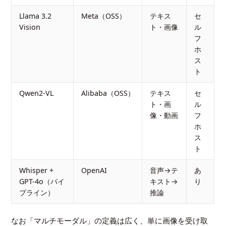
Llama 3.2
Meta（OSS）
テキス
セ
Vision
ト・画像
ル
フ
ホ
ス
ト
Qwen2-VL
Alibaba（OSS）
テキス
セ
ト・画
ル
像・動画
フ
ホ
ス
ト
Whisper +
OpenAI
音声→テ
あ
GPT-4o（パイ
キスト→
り
プライン）
推論
なお「マルチモーダル」の定義は広く、単に画像を受け取