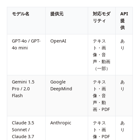
モデル名
提供元
対応モダ
API
リティ
提
供
GPT-4o / GPT-
OpenAI
テキス
あ
4o mini
ト・画
り
像・音
声・動画
（一部）
Gemini 1.5
Google
テキス
あ
Pro / 2.0
DeepMind
ト・画
り
Flash
像・音
声・動
画・PDF
Claude 3.5
Anthropic
テキス
あ
Sonnet /
ト・画
り
Claude 3.7
像・PDF