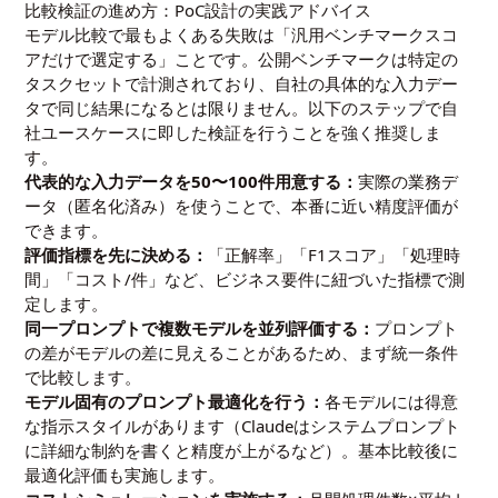
比較検証の進め方：PoC設計の実践アドバイス
モデル比較で最もよくある失敗は「汎用ベンチマークスコ
アだけで選定する」ことです。公開ベンチマークは特定の
タスクセットで計測されており、自社の具体的な入力デー
タで同じ結果になるとは限りません。以下のステップで自
社ユースケースに即した検証を行うことを強く推奨しま
す。
代表的な入力データを50〜100件用意する：
実際の業務デ
ータ（匿名化済み）を使うことで、本番に近い精度評価が
できます。
評価指標を先に決める：
「正解率」「F1スコア」「処理時
間」「コスト/件」など、ビジネス要件に紐づいた指標で測
定します。
同一プロンプトで複数モデルを並列評価する：
プロンプト
の差がモデルの差に見えることがあるため、まず統一条件
で比較します。
モデル固有のプロンプト最適化を行う：
各モデルには得意
な指示スタイルがあります（Claudeはシステムプロンプト
に詳細な制約を書くと精度が上がるなど）。基本比較後に
最適化評価も実施します。