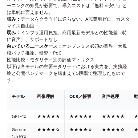
ーニングの知見が必要で、導入コストは「無料＝安い」と
は単純に言えません。
強み：
データをクラウドに送らない、API費用ゼロ、カスタ
マイズ自由度
弱み：
インフラ運用負担、商用最新モデルとの性能差（特
に音声）、サポートなし
向いているユースケース：
オンプレミス必須の業界、大規
模バッチ推論、研究・PoC
性能比較：モダリティ別の評価マトリクス
以下は各モデルの主要モダリティにおける実力を、実務経
験と公開ベンチマークを踏まえて5段階で整理したもので
す。
モデル
画像理解
OCR／帳票
音声処理
GPT-4o
★★★★★
★★★★★
★★★★★
Gemini
★★★★☆
★★★★☆
★★★★☆
1.5 Pro