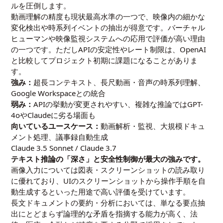
ルを圧倒します。
動画理解の精度も現状最高水準の一つで、映像内の細かな
変化検出や時系列イベントの抽出が得意です。バーチャル
ヒューマンや映像監視システムへの応用で評価が高い理由
の一つです。ただしAPIの安定性やレート制限は、OpenAI
と比較してプロジェクト初期に課題になることがありま
す。
強み：
超長コンテキスト、長尺動画・音声の時系列理解、
Google Workspaceとの統合
弱み：
APIの挙動が変更されやすい、複雑な推論ではGPT-
4oやClaudeに劣る場面も
向いているユースケース：
動画解析・監視、大規模ドキュ
メント処理、議事録自動生成
Claude 3.5 Sonnet / Claude 3.7
テキスト推論の「深さ」と安全性制御が最大の強みです。
画像入力については図表・スクリーンショットの読み取り
に優れており、UIのスクリーンショットから操作手順を自
動生成するといった用途で高い評価を受けています。
長文ドキュメントの要約・分析においては、単なる要点抽
出にとどまらず論理的な矛盾を指摘する能力が高く、法