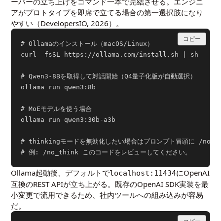
ーバーの立ち上げをコマンド一本で完結させる。エンジニ
アがプロトタイプを即席で立てる場合の第一選択肢になり
やすい（DevelopersIO,
2026
）。
コピー
# Ollamaのインストール（macOS/Linux）

curl -fsSL https://ollama.com/install.sh | sh

# Qwen3-8Bを取得して対話開始（Q4量子化版が自動選択）

ollama run qwen3:8b

# MoEモデルを使う場合

ollama run qwen3:30b-a3b

# thinkingモードを無効化したい場合はプロンプト冒頭に /no_th
Ollama起動後、デフォルトで
にOpenAI
localhost:11434
互換のREST APIが立ち上がる。既存のOpenAI SDK実装を最
小変更で流用できるため、社内ツールへの組み込みが容易
だ。