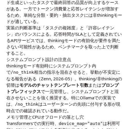
ド生成といったタスクで最終回答の品質が向上するケース
がある。一方でトークン消費量と応答レイテンシが増加す
るため、単純な分類・要約・抽出タスクには非thinkingモー
ドが適している。
実装の判断基準は「タスクの複雑度」と「許容レイテン
シ」のバランスによる。応答時間がSLAとして定義されてい
るAPIサービスでは、thinkingモードの有効化が要件を満た
さない可能性があるため、ベンチマークを取った上で判断
すること。
システムプロンプト設計の注意点
thinkingモード有効時にシステムプロンプト内
で
相当の指示を混在させると、挙動が不安定に
/no_think
なる報告がある（Zenn,
2026-05
）。thinking/非thinkingの
切替は
モデルのチャットテンプレート引数
または
プロンプ
トプレフィックス
で一元管理し、システムプロンプトと混
在させないことを強く推奨する。特にOllamaでの実装で
は、
はユーザーターンの先頭に付与する形が現
/no_think
時点での確認されている動作だ。
メモリ管理とCPUオフロードの落とし穴
Transformersでの実行時、
は利用可
device_map="auto"