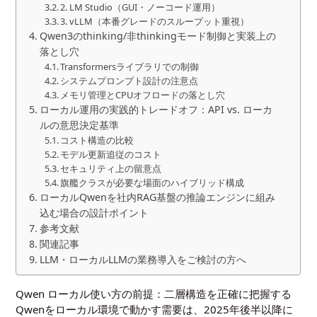
2. LM Studio（GUI・ノーコード運用）
3. vLLM（本番グレードのスループット重視）
Qwen3のthinking/非thinkingモード制御と実装上の
落とし穴
Transformersライブラリでの制御
システムプロンプト設計の注意点
メモリ管理とCPUオフロードの落とし穴
ローカル運用の実践的トレードオフ：API vs. ローカ
ルの意思決定基準
コスト構造の比較
モデル更新追従のコスト
セキュリティ上の留意点
旗艦クラスが必要な場面のハイブリッド構成
ローカルQwenを社内RAG基盤の推論エンジンに組み
込む場合の設計ポイント
参考文献
関連記事
LLM・ローカルLLMの業務導入をご検討の方へ
Qwen ローカル使い方の前提：二層構造を正確に把握する
Qwenをローカル環境で動かす需要は、2025年後半以降に