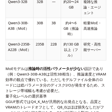
Qwen3-32B
32B
—
約20〜24
複雑な推
GB
論・エージ
ェント
Qwen3-30B-
30B
3B
約4〜6
軽量MoE・
A3B（MoE）
GB（推論
高速推論
時）
Qwen3-235B-
235B
22B
約130 GB
研究・高性
A22B（MoE）
以上（フ
能サーバー
ル）
MoEモデルは
推論時の活性パラメータが少ない
設計であり
（例：Qwen3-30B-A3Bは活性3B相当）、推論速度とVRAM
効率の観点で優れている。ただしモデルファイル全体のロ
ードには総パラメータ分のディスクI/Oが発生するため、ス
トレージ帯域幅も考慮が必要だ。
量子化レベルの選択基準
GGUF形式ではQ4_K_Mが汎用的な出発点となる。品質と
VRAMのトレードオフとして、Q8_0はほぼ損失なしだがフ