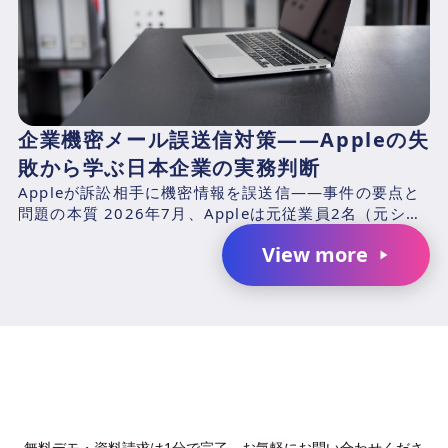
企業機密メール誤送信対策——Appleの失
敗から学ぶ日本企業の実務判断
Appleが訴訟相手に機密情報を誤送信——事件の要点と
問題の本質 2026年7月、Appleは元従業員2名（元シニ
アシステムズエンジニアのChang Liuおよ...
View more
AIで、業務の生産性を変革しません
か？
無料デモ・資料請求は1分で完了。お気軽にお問い合わせくださ