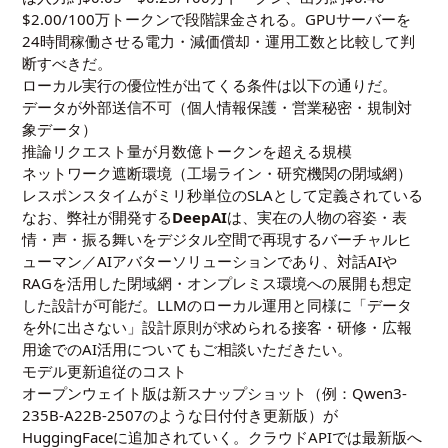
$2.00/100万トークンで段階課金される。GPUサーバーを
24時間稼働させる電力・減価償却・運用工数と比較して判
断すべきだ。
ローカル実行の優位性が出てくる条件は以下の通りだ。
データが外部送信不可（個人情報保護・営業秘密・規制対
象データ）
推論リクエスト量が月数億トークンを超える規模
ネットワーク遮断環境（工場ライン・研究機関の閉域網）
レスポンスタイムがミリ秒単位のSLAとして定義されている
なお、弊社が開発する
DeepAI
は、実在の人物の容姿・表
情・声・振る舞いをデジタル空間で再現するバーチャルヒ
ューマン／AIアバターソリューションであり、対話AIや
RAGを活用した閉域網・オンプレミス環境への展開も想定
した設計が可能だ。LLMのローカル運用と同様に「データ
を外に出さない」設計原則が求められる接客・研修・広報
用途でのAI活用についてもご相談いただきたい。
モデル更新追従のコスト
オープンウェイト版は新スナップショット（例：Qwen3-
235B-A22B-2507のような日付付き更新版）が
HuggingFaceに追加されていく。クラウドAPIでは最新版へ