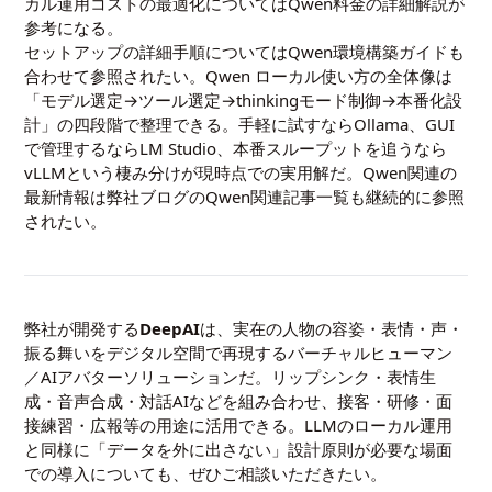
カル運用コストの最適化については
Qwen料金の詳細解説
が
参考になる。
セットアップの詳細手順については
Qwen環境構築ガイド
も
合わせて参照されたい。Qwen ローカル使い方の全体像は
「モデル選定→ツール選定→thinkingモード制御→本番化設
計」の四段階で整理できる。手軽に試すならOllama、GUI
で管理するならLM Studio、本番スループットを追うなら
vLLMという棲み分けが現時点での実用解だ。Qwen関連の
最新情報は
弊社ブログのQwen関連記事一覧
も継続的に参照
されたい。
弊社が開発する
DeepAI
は、実在の人物の容姿・表情・声・
振る舞いをデジタル空間で再現するバーチャルヒューマン
／AIアバターソリューションだ。リップシンク・表情生
成・音声合成・対話AIなどを組み合わせ、接客・研修・面
接練習・広報等の用途に活用できる。LLMのローカル運用
と同様に「データを外に出さない」設計原則が必要な場面
での導入についても、ぜひご相談いただきたい。