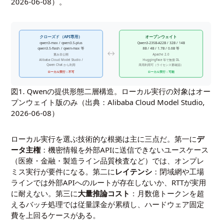
2026-06-08
）。
クローズド（API専用）
オープンウェイト
qwen3-max / qwen3.5-plus
Qwen3-235B-A22B / 32B / 14B
qwen3.5-flash / qwen-max 等
8B / 4B / 1.7B / 0.6B 等
↔
重み非公開
Apache 2.0
Alibaba Cloud Model Studio /
HuggingFace 等で無償 DL
Qwen Chat から利用
商用利用可（ライセンス要確認）
ローカル実行：不可
ローカル実行：可能
図1. Qwenの提供形態二層構造。ローカル実行の対象はオー
プンウェイト版のみ（出典：Alibaba Cloud Model Studio,
2026-06-08）
ローカル実行を選ぶ技術的な根拠は主に三点だ。第一に
デ
ータ主権
：機密情報を外部APIに送信できないユースケース
（医療・金融・製造ライン品質検査など）では、オンプレ
ミス実行が要件になる。第二に
レイテンシ
：閉域網や工場
ラインでは外部APIへのルートが存在しないか、RTTが実用
に耐えない。第三に
大量推論コスト
：月数億トークンを超
えるバッチ処理では従量課金が累積し、ハードウェア固定
費を上回るケースがある。