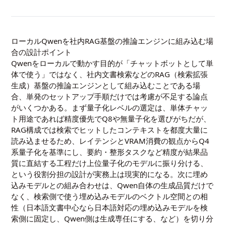
ローカルQwenを社内RAG基盤の推論エンジンに組み込む場
合の設計ポイント
Qwenをローカルで動かす目的が「チャットボットとして単
体で使う」ではなく、社内文書検索などのRAG（検索拡張
生成）基盤の推論エンジンとして組み込むことである場
合、単発のセットアップ手順だけでは考慮が不足する論点
がいくつかある。まず量子化レベルの選定は、単体チャッ
ト用途であれば精度優先でQ8や無量子化を選びがちだが、
RAG構成では検索でヒットしたコンテキストを都度大量に
読み込ませるため、レイテンシとVRAM消費の観点からQ4
系量子化を基準にし、要約・整形タスクなど精度が結果品
質に直結する工程だけ上位量子化のモデルに振り分ける、
という役割分担の設計が実務上は現実的になる。次に埋め
込みモデルとの組み合わせは、Qwen自体の生成品質だけで
なく、検索側で使う埋め込みモデルのベクトル空間との相
性（日本語文書中心なら日本語対応の埋め込みモデルを検
索側に固定し、Qwen側は生成専任にする、など）を切り分