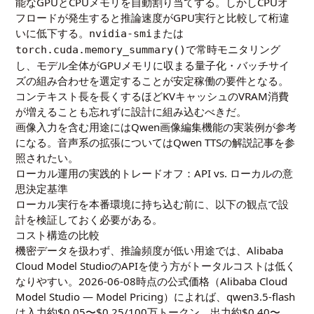
能なGPUとCPUメモリを自動割り当てする。しかしCPUオ
フロードが発生すると推論速度がGPU実行と比較して桁違
いに低下する。
または
nvidia-smi
で常時モニタリング
torch.cuda.memory_summary()
し、モデル全体がGPUメモリに収まる量子化・バッチサイ
ズの組み合わせを選定することが安定稼働の要件となる。
コンテキスト長を長くするほどKVキャッシュのVRAM消費
が増えることも忘れずに設計に組み込むべきだ。
画像入力を含む用途には
Qwen画像編集機能の実装例
が参考
になる。音声系の拡張については
Qwen TTSの解説記事
を参
照されたい。
ローカル運用の実践的トレードオフ：API vs. ローカルの意
思決定基準
ローカル実行を本番環境に持ち込む前に、以下の観点で設
計を検証しておく必要がある。
コスト構造の比較
機密データを扱わず、推論頻度が低い用途では、Alibaba
Cloud Model StudioのAPIを使う方がトータルコストは低く
なりやすい。2026-06-08時点の公式価格（
Alibaba Cloud
Model Studio — Model Pricing
）によれば、qwen3.5-flash
は入力約$0.05〜$0.25/100万トークン、出力約$0.40〜