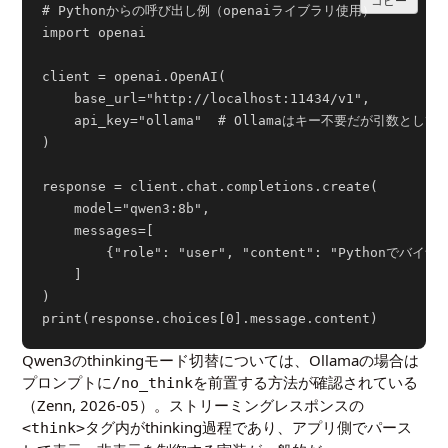
コピー
# Pythonからの呼び出し例（openaiライブラリ使用）

import openai

client = openai.OpenAI(

    base_url="http://localhost:11434/v1",

    api_key="ollama"  # Ollamaはキー不要だが引数として必
)

response = client.chat.completions.create(

    model="qwen3:8b",

    messages=[

        {"role": "user", "content": "Python
    ]

)

Qwen3のthinkingモード切替については、Ollamaの場合は
プロンプトに
を前置する方法が確認されている
/no_think
（Zenn,
2026-05
）。ストリーミングレスポンスの
タグ内がthinking過程であり、アプリ側でパース
<think>