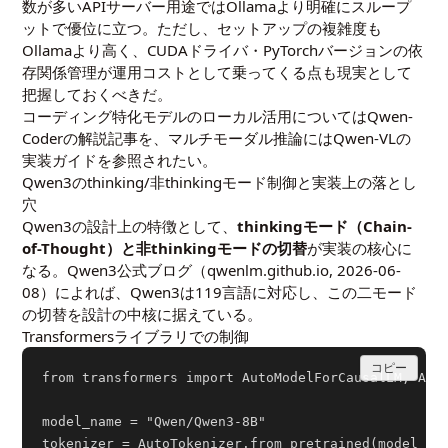
数が多いAPIサーバー用途ではOllamaより明確にスループ
ットで優位に立つ。ただし、セットアップの複雑度も
Ollamaより高く、CUDAドライバ・PyTorchバージョンの依
存関係管理が運用コストとして乗ってくる点も現実として
把握しておくべきだ。
コーディング特化モデルのローカル活用については
Qwen-
Coderの解説記事
を、マルチモーダル推論には
Qwen-VLの
実装ガイド
を参照されたい。
Qwen3のthinking/非thinkingモード制御と実装上の落とし
穴
Qwen3の設計上の特徴として、
thinkingモード（Chain-
of-Thought）と非thinkingモードの切替
が実装の核心に
なる。Qwen3公式ブログ（
qwenlm.github.io, 2026-06-
08
）によれば、Qwen3は119言語に対応し、この二モード
の切替を設計の中核に据えている。
Transformersライブラリでの制御
コピー
from transformers import AutoModelForCausalLM, Auto
model_name = "Qwen/Qwen3-8B"

tokenizer = AutoTokenizer.from_pretrained(model_nam