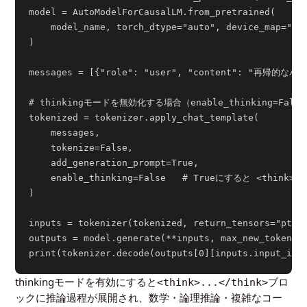
model = AutoModelForCausalLM.from_pretrained(

    model_name, torch_dtype="auto", device_map="aut
)

messages = [{"role": "user", "content": "再帰
# thinkingモードを無効化する場合（enable_thinking=False
tokenized = tokenizer.apply_chat_template(

    messages,

    tokenize=False,

    add_generation_prompt=True,

    enable_thinking=False   # Trueにすると <thi
)

inputs = tokenizer(tokenized, return_tensors="pt").
outputs = model.generate(**inputs, max_new_tokens=5
thinkingモードを有効にすると
ブロ
<think>...</think>
ックに推論過程が展開され、数学・論理推論・複雑なコー