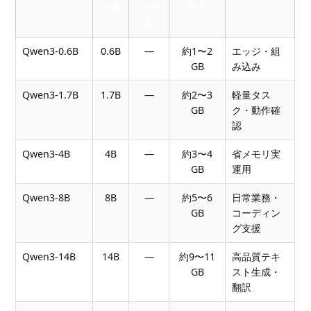
ータ
メー
目安
タ
Qwen3-0.6B
0.6B
—
約1〜2
エッジ・組
GB
み込み
Qwen3-1.7B
1.7B
—
約2〜3
軽量タス
GB
ク・動作確
認
Qwen3-4B
4B
—
約3〜4
省メモリ実
GB
運用
Qwen3-8B
8B
—
約5〜6
日常業務・
GB
コーディン
グ支援
Qwen3-14B
14B
—
約9〜11
高品質テキ
GB
スト生成・
翻訳