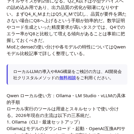
ァイルサイズが約2倍になる。Q2_K以下は小型デバイスへ
の詰め込み用であり、出力品質の劣化が顕著になりやす
い。まずQ4_K_MまたはQ5_K_Mで試し、品質が要件を満た
さない場合にQ8へ上げるという手順が効率的だ。数学証明
やコード生成といった精度要求が高いタスクでは、Q4での
エラー率がQ8と比較して増える傾向があることは事前に把
握しておくべきだ。
MoEとdenseの使い分けや各モデルの特性については
Qwen
モデル比較記事
で詳しく整理している。
ローカルLLMの導入やRAG構築をご検討の方は、AI開発会
社クリスタルメソッドの
無料相談
をご利用ください。
Qwen ローカル使い方：Ollama・LM Studio・vLLMの具体
的手順
ローカル実行のツールは用途とスキルセットで使い分け
る。2026年現在の主流は以下の三系統だ。
1. Ollama（CLI・最速セットアップ）
Ollamaはモデルのダウンロード・起動・OpenAI互換APIサ