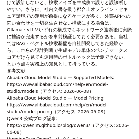
けて設計しないと、検索ノイズを生成側の誤りと誤診断し
やすい。さらに、社内文書を扱う都合上オフライン・セキ
ュア環境での運用が前提になるケースが多く、外部APIへの
問い合わせを一切発生させない構成にする場合は、
Ollama・vLLMいずれの構成でもネットワーク遮断後に実際
に推論が完走するかを事前検証しておく必要がある。当社
ではRAG・ベクトル検索基盤を自社開発してきた経験か
ら、これらの設計判断で生成モデル単体のベンチマークス
コアだけを見ても運用時のボトルネックは予測できない、
という点を実務上の知見として持っている。
参考文献
Alibaba Cloud Model Studio — Supported Models:
https://www.alibabacloud.com/help/en/model-
studio/models
（アクセス: 2026-06-08）
Alibaba Cloud Model Studio — Model Pricing:
https://www.alibabacloud.com/help/en/model-
studio/model-pricing
（アクセス: 2026-06-08）
Qwen3 公式ブログ記事:
https://qwenlm.github.io/blog/qwen3/
（アクセス: 2026-
06-08）
HuggingFace Qwen3 コレクション: