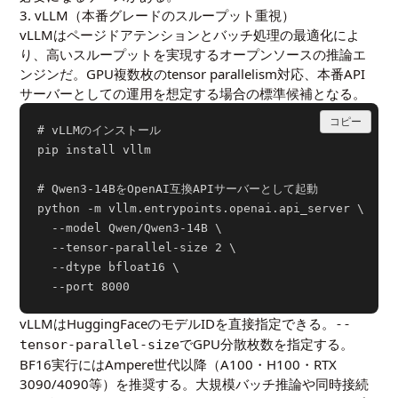
3. vLLM（本番グレードのスループット重視）
vLLMはページドアテンションとバッチ処理の最適化によ
り、高いスループットを実現するオープンソースの推論エ
ンジンだ。GPU複数枚のtensor parallelism対応、本番API
サーバーとしての運用を想定する場合の標準候補となる。
コピー
# vLLMのインストール

pip install vllm

# Qwen3-14BをOpenAI互換APIサーバーとして起動

python -m vllm.entrypoints.openai.api_server \

  --model Qwen/Qwen3-14B \

  --tensor-parallel-size 2 \

  --dtype bfloat16 \

vLLMはHuggingFaceのモデルIDを直接指定できる。
--
でGPU分散枚数を指定する。
tensor-parallel-size
BF16実行にはAmpere世代以降（A100・H100・RTX
3090/4090等）を推奨する。大規模バッチ推論や同時接続