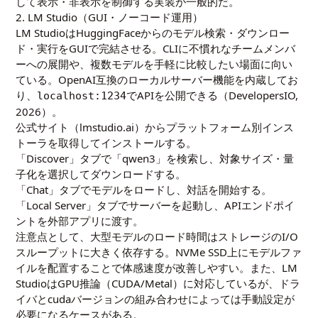
して表示・非表示を制御する実装が一般的だ。
2. LM Studio（GUI・ノーコード運用）
LM StudioはHuggingFaceからのモデル検索・ダウンロー
ド・実行をGUIで完結させる。CLIに不慣れなチームメンバ
ーへの展開や、複数モデルを手軽に比較したい場面に向い
ている。OpenAI互換のローカルサーバー機能を内蔵してお
り、
でAPIを公開できる（DevelopersIO,
localhost:1234
2026
）。
公式サイト（lmstudio.ai）からプラットフォーム別インス
トーラを取得してインストールする。
「Discover」タブで「qwen3」を検索し、対象サイズ・量
子化を選択してダウンロードする。
「Chat」タブでモデルをロードし、対話を開始する。
「Local Server」タブでサーバーを起動し、APIエンドポイ
ントを外部アプリに渡す。
注意点として、大型モデルのロード時間はストレージのI/O
スループットに大きく依存する。NVMe SSD上にモデルファ
イルを配置することで体感速度が改善しやすい。また、LM
StudioはGPU推論（CUDA/Metal）に対応しているが、ドラ
イバとcudaバージョンの組み合わせによっては手動設定が
必要になるケースがある。