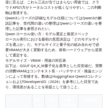
逆に言えば、これら三点が当てはまらない用途では、クラ
ウドAPIの方がトータルコストが低くなりやすい。この判断
軸は後述する。
Qwen3シリーズの詳細なモデル仕様については
Qwen3の解
説記事
を、世代間の違いの整理は
Qwenシリーズの違いを整
理した記事
を参照されたい。
Qwen ローカル使い方：モデル選定と推奨スペック
ローカル実行における最初の意思決定は「どのモデルサイ
ズを選ぶか」だ。モデルサイズと量子化の組み合わせで必
要VRAMが大きく変動するため、保有ハードウェアから逆算
して選定する。
モデルサイズ・VRAM・用途の対応表
以下は、GGUF Q4_K_M量子化を基準とした目安値だ。実際
の消費VRAMはコンテキスト長・バッチサイズ・推論エンジ
ンによって前後する。数値はHuggingFace Qwen3コレクシ
ョンおよびDevelopersIO（
2026
）を参考にした目安であ
り、環境差があることを前提として扱うこと。
モデル
総パ
活性
Q4量子
想定用途
ラメ
パラ
化VRAM