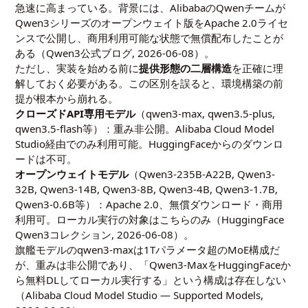
急速に高まっている。背景には、AlibabaのQwenチームが
Qwen3シリーズのオープンウェイト版をApache 2.0ライセ
ンスで公開し、商用利用可能な状態で無償配布したことが
ある（
Qwen3公式ブログ, 2026-06-08
）。
ただし、実装を始める前に
提供形態の二層構造
を正確に理
解しておく必要がある。この区別を誤ると、環境構築の前
提が根本から崩れる。
クローズドAPI専用モデル
（qwen3-max, qwen3.5-plus,
qwen3.5-flash等）：重み非公開。Alibaba Cloud Model
Studio経由でのみ利用可能。HuggingFaceからのダウンロ
ードは不可。
オープンウェイトモデル
（Qwen3-235B-A22B, Qwen3-
32B, Qwen3-14B, Qwen3-8B, Qwen3-4B, Qwen3-1.7B,
Qwen3-0.6B等）：Apache 2.0、無償ダウンロード・商用
利用可。ローカル実行の対象はこちらのみ（
HuggingFace
Qwen3コレクション, 2026-06-08
）。
旗艦モデルのqwen3-maxは1Tパラメータ超のMoE構成だ
が、重みは非公開であり、「Qwen3-MaxをHuggingFaceか
ら無料DLしてローカル実行する」という構成は存在しない
（
Alibaba Cloud Model Studio — Supported Models,