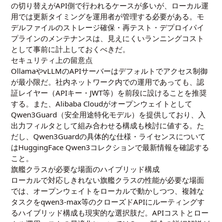
の切り替えがAPI側で行われるケースが多いが、ローカル運
用では更新タイミングを運用者が管理する必要がある。モ
デルファイルのストレージ確保・再テスト・デプロイパイ
プラインのメンテナンスは、見えにくいランニングコスト
として事前に計上しておくべきだ。
セキュリティ上の留意点
OllamaやvLLMのAPIサーバーはデフォルトでアクセス制御
が最小限だ。社内ネットワーク内での運用であっても、認
証レイヤー（APIキー・JWT等）を前段に設けることを推奨
する。また、Alibaba Cloudがオープンウェイトとして
Qwen3Guard（安全用途特化モデル）を提供しており、入
出力フィルタとして組み合わせる構成も検討に値する。た
だし、Qwen3Guardの具体的な仕様・ライセンスについて
は
HuggingFace Qwen3コレクション
で最新情報を確認する
こと。
旗艦クラスが必要な場面のハイブリッド構成
ローカルで対応しきれない旗艦クラスの性能が必要な場面
では、オープンウェイトをローカルで動かしつつ、複雑な
タスクをqwen3-max等のクローズドAPIにルーティングす
るハイブリッド構成も現実的な選択肢だ。APIコストとロー