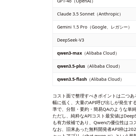
GPT-4o（OpenAI）
Claude 3.5 Sonnet（Anthropic）
Gemini 1.5 Pro（Google、レガシー）
DeepSeek-V3
qwen3-max
（Alibaba Cloud）
qwen3.5-plus
（Alibaba Cloud）
qwen3.5-flash
（Alibaba Cloud）
コスト面で整理すべきポイントは二つある。一つ
幅に低く、大量のAPI呼び出しが発生するプ
準で、分類・要約・簡易QAのような単
ただし、純粋なAPIコスト最安値はDeepS
も有力候補であり、Qwenの優位性は
なお、旧来あった無料開発者API枠は2
ャットアプリ（chat.qwen.ai）