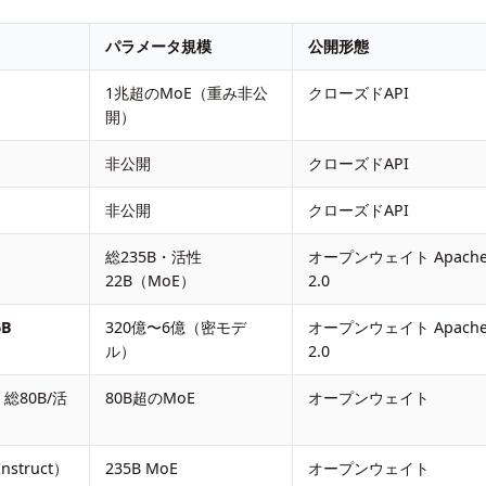
パラメータ規模
公開形態
1兆超のMoE（重み非公
クローズドAPI
開）
非公開
クローズドAPI
非公開
クローズドAPI
総235B・活性
オープンウェイト Apach
22B（MoE）
2.0
6B
320億〜6億（密モデ
オープンウェイト Apach
ル）
2.0
t 総80B/活
80B超のMoE
オープンウェイト
Instruct）
235B MoE
オープンウェイト