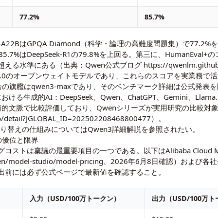
77.2%
85.7%
B-A22BはGPQA Diamond（科学・論理の高難度問題集）で77
.7%はDeepSeek-R1の79.8%を上回る。第三に、HumanEval+
%を超える水準にある（出典：Qwen公式ブログ https://qwenlm.github.
pache 2.0のオープンウェイトモデルであり、これらのスコアを実業
合の旗艦はqwen3-maxであり、そのベンチマーク詳細は公式発表
ける生成的AI：DeepSeek、Qwen、ChatGPT、Gemini、
Mを学術的文脈で比較評価しており、Qwenシリーズが実用研究の比較
p/detail?JGLOBAL_ID=202502208468800477）。
切り替えの仕組みについては
Qwen3詳細解説
を参照されたい。
較の優位と限界
は稟議の最重要項目の一つである。以下はAlibaba Cloud Mod
om/help/en/model-studio/model-pricing、2026年6月
出前には必ず公式ページで最新値を確認すること。
入力（USD/100万トークン）
出力（USD/100万