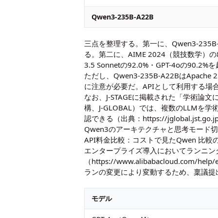
Qwen3-235B-A22B
三点を整理する。第一に、Qwen3-235
る。第二に、AIME 2024（競技数学）の85
3.5 Sonnetの92.0%・GPT-4oの90.2
ただし、Qwen3-235B-A22BはA
に注意が必要だ。APIとして利用する場
なお、J-STAGEに掲載された「学術論文にお
構、J-GLOBAL）では、複数のLL
認できる（出典：https://jglobal.jst.go.j
Qwen3のアーキテクチャと思考モード
API料金比較：コストで見たQwen 比
エンタープライズ導入においてランニングコスト
（https://www.alibabacloud.c
ランの変更により変動するため、稟議提
モデル