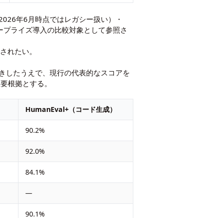
oogle、2026年6月時点ではレガシー扱い）・
でエンタープライズ導入の比較対象として参照さ
照されたい。
きしたうえで、現行の代表的なスコアを
）を主要根拠とする。
）
HumanEval+（コード生成）
90.2%
92.0%
84.1%
—
90.1%