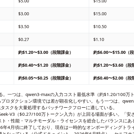
$5.00
$15.00
$3.00
$15.00
$3.50
$10.50
$0.27
$1.10
約$1.20〜$3.00（段階課金）
約$6.00〜$15.00
約$0.40〜$1.20（段階課金）
約$1.20〜$3.60（
約$0.05〜$0.25（段階課金）
約$0.40〜$2.00（
は、qwen3-maxの入力コスト最低水準（約$1.20/100万トーク
ロダクション環境では差が顕在化しやすい。もう一つは、qwen3.5-fl
純タスクを大量処理するバッチワークフローに適している。
eek-V3（$0.27/100万トークン入力）が上回る場面が多い。「安さ
コスト・性能・マルチモーダル・ライセンスを総合したバランスにあ
026年4月頃に終了しており、現在は一時的なオンボーディングト
という形態となっている（公式ドキュメント、2026年6月時点）。セル