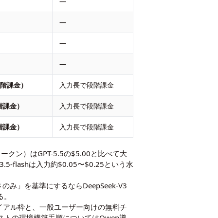
—
—
—
—
（段階課金）
入力長で段階課金
段階課金）
入力長で段階課金
段階課金）
入力長で段階課金
ン）はGPT-5.5の$5.00と比べて大
ashは入力約$0.05〜$0.25という水
のみ」を基準にするならDeepSeek-V3
る。
ライアル枠と、一般ユーザー向けの無料チ
フホストの環境構築手順については
Qwen導