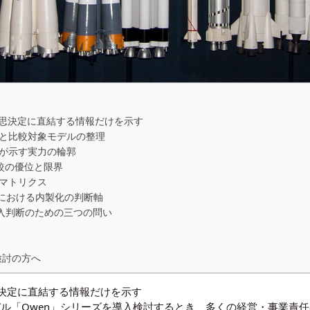
思決定に直結する情報だけを示す
プと比較対象モデルの整理
値が示す実力の輪郭
比較の優位と限界
定マトリクス
較における内製化の判断軸
導入判断のための三つの問い
検討の方へ
決定に直結する情報だけを示す
言語モデル「Qwen」シリーズを導入検討するとき、多くの経営・事業責