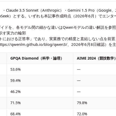
laude 3.5 Sonnet（Anthropic）・Gemini 1.5 Pro（G
-R1（DeepSeek）とする。いずれも本記事作成時点（2026年6月）
ガイド
を、各モデル間の細かな違いは
Qwenモデルの違い解説
を参
が示す実力の輪郭
トにおける正答率」であり、実業務での精度と直結しない点を前置
//qwenlm.github.io/blog/qwen3/、2026年6月8日確認
GPQA Diamond（科学・論理）
AIME 2024（競技数学
53.6%
—
59.4%
—
46.2%
—
71.5%
79.8%
68.4%
72.0%