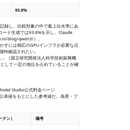
93.8%
.2%を記録し、比較対象の中で最上位水準にあ
のコード生成では93.8%を示し、Claude
io/blog/qwen3/）。
務で活かすには相応のGPUインフラが必要な点
を随時確認されたい。
Llama…」（国立研究開発法人科学技術振興機
対象として一定の地位を占めていることが確
el Studio公式料金ページ
8日確認）および各社公表値をもとにした参考値だ。為替・プ
トークン）
備考