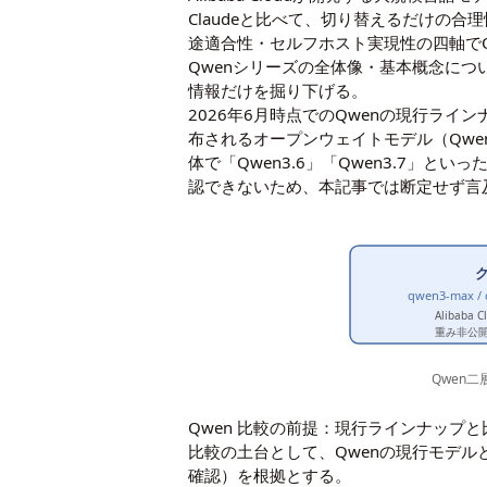
Claudeと比べて、切り替えるだけの
途適合性・セルフホスト実現性の四軸でQ
Qwenシリーズの全体像・基本概念につ
情報だけを掘り下げる。
2026年6月時点でのQwenの現行ラインナップは
布されるオープンウェイトモデル（Qwe
体で「Qwen3.6」「Qwen3.7」といった
認できないため、本記事では断定せず言
qwen3-max / q
Alibaba 
重み非公開・
Qwen二
Qwen 比較の前提：現行ラインナップ
比較の土台として、Qwenの現行モデルと比較
確認）を根拠とする。