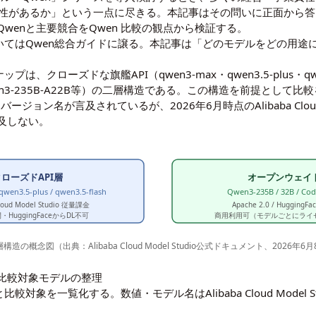
合理性があるか」という一点に尽きる。本記事はその問いに正面から答
wenと主要競合をQwen 比較の観点から検証する。
いては
Qwen総合ガイド
に譲る。本記事は「どのモデルをどの用途
、クローズドな旗艦API（qwen3-max・qwen3.5-plus・qwen3
n3-235B-A22B等）の二層構造である。この構造を前提として
バージョン名が言及されているが、2026年6月時点のAlibaba Cloud
及しない。
クローズドAPI層
オープンウェイ
wen3.5-plus / qwen3.5-flash
Qwen3-235B / 32B / Cod
Cloud Model Studio 従量課金
Apache 2.0 / HuggingF
HuggingFaceからDL不可
商用利用可（モデルごとにライ
層構造の概念図（出典：Alibaba Cloud Model Studio公式ドキュメント、2026年6
と比較対象モデルの整理
対象を一覧化する。数値・モデル名はAlibaba Cloud Model S