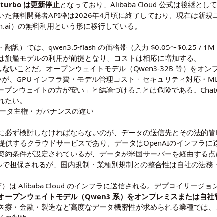
-turbo は更新停止
となっており、Alibaba Cloud 公式は後継として qw
た無料開発者API枠は2026年4月頃に終了しており、現在は新
en.ai）の無料利用という形に移行している。
では、qwen3.5-flash の価格帯（入力 $0.05〜$0.25 
は旗艦モデルの利用が前提となり、コストは相応に増加する。
しない
ことだ。オープンウェイトモデル（Qwen3-32B 等）をオ
いが、GPU インフラ費・モデル管理コスト・セキュリティ対応・
ープンウェイトの方が安い」と結論づけることは危険である。Chat
れたい。
ィ・データ主権・ガバナンスの違い
時に必ず検討しなければならないのが、データの送信先とその法的
供するクラウドサービスであり、データはOpenAIのインフラに送信さ
契約条件が設定されているが、データが米国サーバーを経由する点
ベルで担保されるが、国内規制・業種別規制との整合性は自社の法務
x 等）は Alibaba Cloud のインフラに送信される。デプロイ
オープンウェイトモデル（Qwen3 系）をオンプレミスまたは自
。医療・金融・製造など高度なデータ機密性が求められる業種では