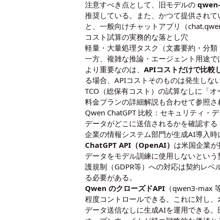
注意すべき点として、旧モデルの
qwen
推奨している。また、かつて提供されてい
と、一般向けチャットアプリ（chat.qw
コスト試算の実務的な落とし穴
軽量・大量処理タスク（文書要約・分類・翻訳）
一方、複雑な推論・エージェント用途で
より重要なのは、
APIコストだけで比較
る場合、APIコストそのものは発生しな
TCO（総保有コスト）の試算なしに「オ
料金プランの詳細解説
も合わせて参照さ
Qwen ChatGPT 比較：セキュリテ
データがどこに送信されるかを確認する
企業の情報システム部門が生成AI導入
ChatGPT API（OpenAI）
は米国企業が提
データをモデル訓練に使用しないという
護規制（GDPR等）への対応は契約レ
る必要がある。
Qwen のクローズドAPI
（qwen3-ma
程度コントロールできる。これに対し、
データ送信なしに生成AIを運用できる