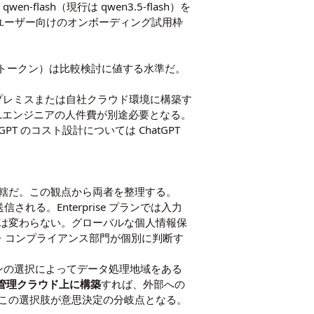
en-flash（現行は qwen3.5-flash）を
規ユーザー向けのオンボーディング試用枠
/ 1Mトークン）は比較検討に値する水準だ。
ンプレミスまたは自社クラウド環境に構築す
MLエンジニアの人件費が別途必要となる。
GPT のコスト設計については
ChatGPT
管轄だ。この観点から両者を整理する。
れる。Enterprise プランでは入力
は変わらない。グローバルな個人情報保
・コンプライアンス部門が個別に判断す
リージョンの選択によってデータ処理地域をある
社管理クラウド上に構築
すれば、外部への
、この選択肢が意思決定の分岐点となる。