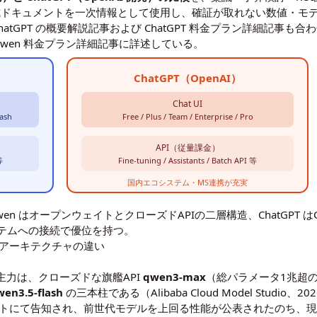
 OpenAI 公式ドキュメントを一次情報として使用し、確証が取れない数
hatGPT の概要解説記事
および
ChatGPT 料金プラン詳細記事
も合わ
Qwen 料金プラン詳細記事
に詳述している。
ChatGPT（OpenAI）
Chat UI
lash
Free / Plus / Team / Enterprise / Pro
API（従量課金）
等
Fine-tuning / Assistants / Batch API 等
国内エコシステム・MS連携が充実
。Qwen はオープンウェイトとクローズドAPIの二層構造、ChatGPT は
テムへの接続で優位を持つ。
技術アーキテクチャの違い
 の現行主力は、クローズドな旗艦API
qwen3-max
（総パラメータ1兆超のMoE
wen3.5-flash
の三本柱である（Alibaba Cloud Model Studio、2
にて告知され、前世代モデルを上回る性能が公表されたのち、現在は正式版