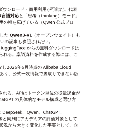
から無料ダウンロード・商用利用が可能だ。代表
19言語対応
と「思考（thinking）モード」
の幅を広げている（Qwen 公式ブロ
応した
Qwen3-VL
（オープンウェイト）も
違い
の記事も参照されたい。
uggingFace からの無料ダウンロードは
 等に限られる。稟議資料を作成する際には、こ
6年6月時点の Alibaba Cloud
-flash であり、公式一次情報で裏取りできない版
 の二系統で構成される。APIはトークン単位の従量課金が
る。ChatGPT の具体的なモデル構成と選び方
pSeek、Qwen、ChatGPT、
Gemini 等と同列にアカデミアの評価対象として
状況から大きく変化した事実として、企