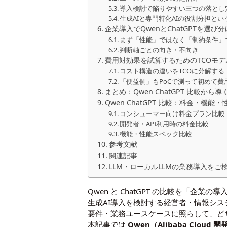
導入検討で陥りやすい三つの落とし
生成AIと専門特化AIの役割分担とい
企業導入でQwenとChatGPTを選び
まず「性能」ではなく「制約条件」
判断軸ごとの向き・不向き
費用対効果を試算するためのTCOモ
コスト構造の違いをTCOに分解する
「便益側」もPoCで測って初めて費
まとめ：Qwen ChatGPT 比較から
Qwen ChatGPT 比較：料金・機能
コンシューマー向け料金プラン比較
開発者・API利用時の料金比較
機能・性能スペック比較
参考文献
関連記事
LLM・ローカルLLMの業務導入をご
Qwen と ChatGPT の比較を「企業
生成AI導入を検討する経営者・情報シ
要件・業務ユースケースに照らして、ど
本記事では
Qwen（Alibaba Cloud