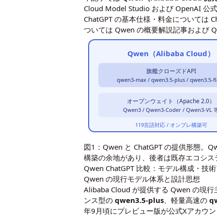
Cloud Model Studio および
ChatGPT の基本仕様・料金については
C
ついては
Qwen の概要解説記事
および
Qwen（Alibaba Cloud）
旗艦クローズドAPI
qwen3-max / qwen3.5-plus / qwen3.5-f
オープンウェイト（Apache 2.0）
Qwen3 / Qwen3-Coder / Qwen3-VL 
119言語対応 / オンプレ構築可
図1：Qwen と ChatGPT の提供形態
構築の余地があり、後者は既存エコシス
Qwen ChatGPT 比較：モデル構成・
Qwen の現行モデル体系と設計思想
Alibaba Cloud が提供する Qwen
ンス型の
qwen3.5-plus
、軽量高速の
q
年9月頃にプレビュー版が公式Xアカウント