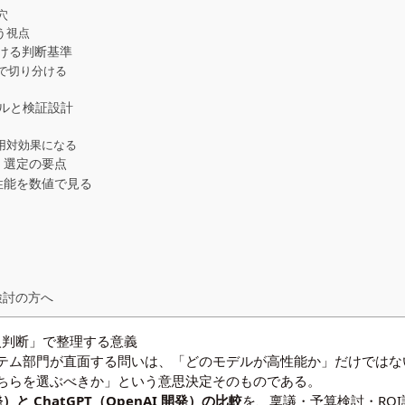
穴
う視点
分ける判断基準
で切り分ける
デルと検証設計
用対効果になる
導く選定の要点
・性能を数値で見る
検討の方へ
の導入判断」で整理する意義
ステム部門が直面する問いは、「どのモデルが高性能か」だけでは
ちらを選ぶべきか」という意思決定そのものである。
 開発）と ChatGPT（OpenAI 開発）の比較
を、稟議・予算検討・ROI