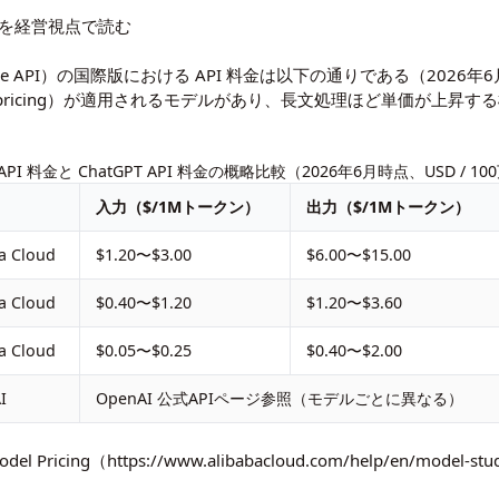
構造を経営視点で読む
（DashScope API）の国際版における API 料金は以下の通りである（202
ricing）が適用されるモデルがあり、長文処理ほど単価が上昇する構造を持つ
API 料金と ChatGPT API 料金の概略比較（2026年6月時点、USD / 
入力（$/1Mトークン）
出力（$/1Mトークン）
a Cloud
$1.20〜$3.00
$6.00〜$15.00
a Cloud
$0.40〜$1.20
$1.20〜$3.60
a Cloud
$0.05〜$0.25
$0.40〜$2.00
I
OpenAI 公式APIページ参照（モデルごとに異なる）
del Pricing（
https://www.alibabacloud.com/help/en/model-stu