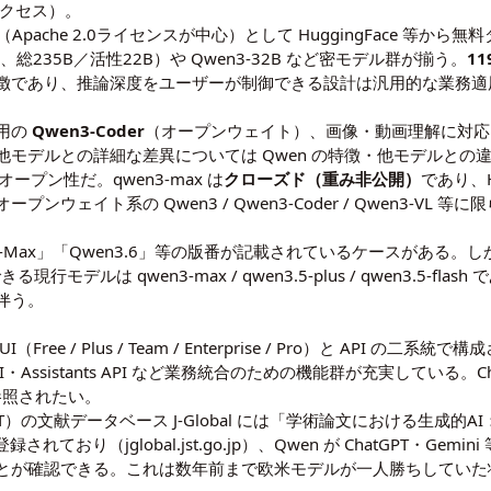
日アクセス）。
（Apache 2.0ライセンスが中心）として HuggingFace 等
oE、総235B／活性22B）や Qwen3-32B など密モデル群が揃う。
1
徴であり、推論深度をユーザーが制御できる設計は汎用的な業務適用
。
用の
Qwen3-Coder
（オープンウェイト）、画像・動画理解に対
や他モデルとの詳細な差異については
Qwen の特徴・他モデルとの
オープン性だ。qwen3-max は
クローズド（重み非公開）
であり、H
ウェイト系の Qwen3 / Qwen3-Coder / Qwen3-VL
ax」「Qwen3.6」等の版番が記載されているケースがある。しかし202
る現行モデルは qwen3-max / qwen3.5-plus / qwen3.5
伴う。
I（Free / Plus / Team / Enterprise / Pro）と API
ch API・Assistants API など業務統合のための機能群が充実してい
参照されたい。
文献データベース J-Global には「学術論文における生成的AI：Dee
されており（jglobal.jst.go.jp）、Qwen が ChatGPT・
とが確認できる。これは数年前まで欧米モデルが一人勝ちしていた