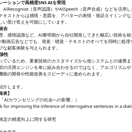
ーションで高精度SNS AIを実現
、AIRecognize（音声認識）やAISpeech（音声合成）など
テキストからは感情・意図を、アバターの表情・発話タイミングな
しい受け答えを可能にしています。
統合
処理、感情認識など、AI黎明期から自社開発してきた幅広い技術を統
信や動画広告などでも、視覚・聴覚・テキストのすべてを同時に処理
ブな顧客体験を与えられます。
拡張性
っているため、要素技術のカスタマイズから他システムとの連携ま
部の汎用エンジンを単に組み合わせるのではなく、アルゴリズムや
機能の開発や性能改善をスピーディに進められます。
紹介します。
発表】
「AIカウンセリングの社会への影響」）
k for improving the inference of interrogative sentences i
為推定の精度向上に関する研究