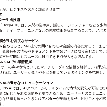
」
が、ビジネスを大きく加速させます。
て
アバター生成技術
DeepAI®」は、人間の姿や声、話し方、ジェスチャーなどを多
析、ディープラーニングなどの先端技術を統合することで、アバタ
の連携が生む高度なサービス
）を組み合わせると、SNS上での問い合わせや会話の内容に対して、
、企業特有の情報やドキュメントを学習データに取り込むことで、
多言語展開にもスムーズに対応できる点が大きな強みです。
SNS AIでの感情把握
は、ユーザーの声や表情といったマルチモーダルな情報を解析し、相手
合わせれば、ユーザーが疑問や不安を抱えているタイミングを把握し
S AIの豊かなコミュニケーション
たSNS AIでは、AIアバターがリアルタイムで表情の変化が可能
況に応じた多彩な表情を表現できるため、ユーザーとのコミュニケ
うな話題を振ったときにはアバターが笑顔を見せ、困りごとを相談
す。