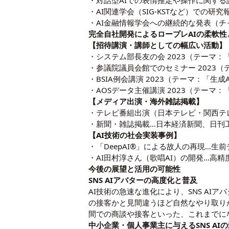
・対話型AIでの表情推定や操作に関する
・AI関連学会（SIG-KSTなど）での
・AI金融情報学会への継続的な発表（チ
完全自社開発によるロープレAIの柔軟性
【招待講演・講師としての幅広い活動】
・システム部長友の会 2023（テーマ：「
・参議院議員会館でのセミナー 2023
・BSIA例会講演 2023（テーマ：「生
・AOSデータ主催講演 2023（テーマ
【メディア出演・海外雑誌掲載】
・テレビ番組出演（日本テレビ・関西テレビ
・新聞・雑誌掲載…日本経済新聞、日刊
【AI技術の社会実装事例】
・「DeepAI®」による故人の再現…生
・AI田村淳さん（歌唱AI）の開発…高精
今後の展望と活用の可能性
SNS AIアバターの高度化と普及
AI技術の急速な進化により、SNS A
の接客かと見間違うほど自然なやり取り
間での商談や接客といった、これまでに
中小企業・個人事業主に与えるSNS AI