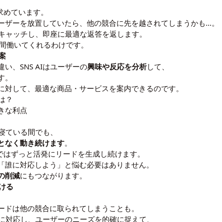
求めています。
ーザーを放置していたら、他の競合に先を越されてしまうかも…。
時にキャッチし、即座に最適な返答を返します。
時間働いてくれるわけです。
案
、SNS AIはユーザーの
興味や反応を分析
して、
す。
に対して、最適な商品・サービスを案内できるのです。
とは？
きな利点
が寝ている間でも、
となく動き続けます
。
上ではずっと活発にリードを生成し続けます。
「誰に対応しよう」と悩む必要はありません。
の削減
にもつながります。
ける
ードは他の競合に取られてしまうことも。
瞬時に対応し、ユーザーのニーズを的確に捉えて、