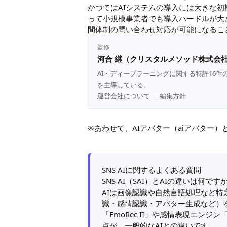
かつてはAIシステムの導入には大きな
って小規模事業者でも導入ハードルが大き
間体制の問い合わせ対応が可能になるこ
監修
河合 継（クリスタルメソッド株式会社
AI・ディープラーニングに関する特許16件
を主導している。
運営会社について
｜
編集方針
※あわせて、
AIアバター（aiアバター）
SNS AIに関するよくある質問
SNS AI（SAI）とAIの違いは何です
AIは画像認識や自然言語処理など特定
識・感情認識・アバター生成など）
「EmoRec II」や感情表現エンジ
点が、一般的なAIとの違いです。