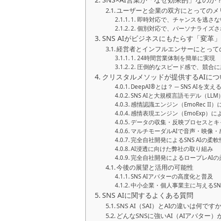
ユーザーと企業の双方にとってのメ
1. 即時対応で、チャンスを逃さな
2. 個別対応で、パーソナライズ
SNS AIがビジネスにもたらす「変革
経営者とインフルエンサーにとって
1. 24時間営業体制を簡単に実現
2. 圧倒的なスピード感で、競合
クリスタルメソッドが提供するAIにつ
DeepAI®とは？ ─ SNS AIを
SNS AIと大規模言語モデル（L
感情認識エンジン（EmoRec II）
感情表現エンジン（EmoExp）に
データの収集・反映プロセスとキャ
マルチモーダルAIで音声・映像・
完全自社開発によるSNS AIの柔
AI浸透に向けた弊社の取り組み
完全自社開発によるロープレAI
今後の展望と活用の可能性
SNS AIアバターの高度化と普及
中小企業・個人事業主に与えるSNS
SNS AIに関するよくある質問
SNS AI（SAI）とAIの違いは何です
どんなSNSに強いAI（AIアバター