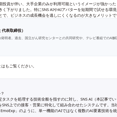
初期投資が伴い、大手企業のみが利用可能というイメージが強かった
く下がりました。特にSNS AIやAIアバターを短期間で試せる環
とで、ビジネスの成長機会を逃しにくくなるのが大きなメリットで
 代表取締役）
の発明者。過去、国立がん研究センターとの共同研究や、テレビ番組でのAI解
とは
もご覧ください。
か？
タスクを処理する技術全般を指すのに対し、SNS AI（本記事でいうS
をSNS上での接客・営業に特化して組み合わせたシステムです。当
ン「EmoExp」のように、単一機能のAIではなく複数のAI要素技術