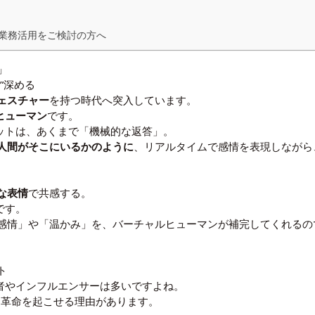
の業務活用をご検討の方へ
」
”深める
ェスチャー
を持つ時代へ突入しています。
ヒューマン
です。
ャットは、あくまで「機械的な返答」。
人間がそこにいるかのように
、リアルタイムで感情を表現しながら
、
な表情
で共感する。
です。
感情」や「温かみ」を、バーチャルヒューマンが補完してくれるの
ト
営者やインフルエンサーは多いですよね。
動に革命を起こせる理由があります。