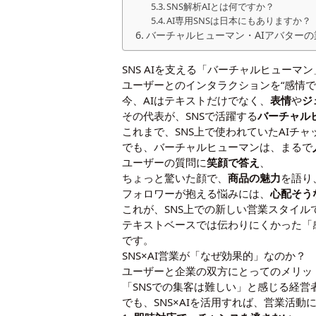
SNS解析AIとは何ですか？
AI専用SNSは日本にもありますか？
バーチャルヒューマン・AIアバター
SNS AIを支える「バーチャルヒューマン
ユーザーとのインタラクションを“感情で
今、AIはテキストだけでなく、
表情
や
ジ
その代表が、SNSで活躍する
バーチャル
これまで、SNS上で使われていたAIチ
でも、バーチャルヒューマンは、まるで
ユーザーの質問に
笑顔で答え
、
ちょっと驚いた顔で、
商品の魅力
を語り
フォロワーが抱える悩みには、
心配そう
これが、SNS上での新しい営業スタイル
テキストベースでは伝わりにくかった「
です。
SNS×AI営業が「なぜ効果的」なのか？
ユーザーと企業の双方にとってのメリッ
「SNSでの集客は難しい」と感じる経
でも、SNS×AIを活用すれば、営業活