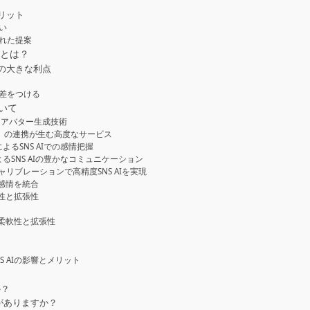
リット
い
された提案
」とは？
の大きな利点
に差をつける
いて
支えるアバター生成技術
LM）の連携が生む高度なサービス
によるSNS AIでの感情把握
よるSNS AIの豊かなコミュニケーション
リブレーションで高精度SNS AIを実現
感情を統合
軟性と拡張性
の柔軟性と拡張性
 AIの影響とメリット
か？
）がありますか？