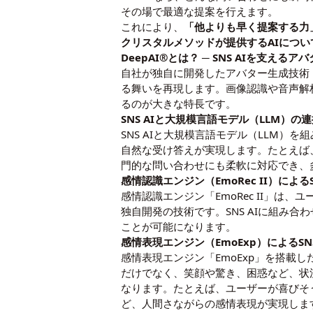
その場で最適な提案を行えます。
これにより、
「他よりも早く提案する力
クリスタルメソッドが提供するAIについ
DeepAI®とは？ ─ SNS AIを支える
自社が独自に開発したアバター生成技術「
る舞いを再現します。画像認識や音声解
るのが大きな特長です。
SNS AIと大規模言語モデル（LLM）
SNS AIと大規模言語モデル（LLM
自然な受け答えが実現します。たとえば
門的な問い合わせにも柔軟に対応でき、
感情認識エンジン（EmoRec II）による
感情認識エンジン「EmoRec II」
独自開発の技術です。SNS AIに組み
ことが可能になります。
感情表現エンジン（EmoExp）によるSN
感情表現エンジン「EmoExp」を搭載し
だけでなく、笑顔や驚き、困惑など、状
なります。たとえば、ユーザーが喜びそ
ど、人間さながらの感情表現が実現しま