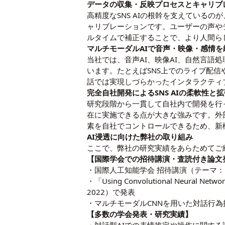
データの収集・反映プロセスとキャリブレ
高精度なSNS AIの根幹を支えているのが
ャリブレーションです。ユーザーの声や
ルタイムで補正することで、より人間ら
マルチモーダルAIで音声・映像・感情を
当社では、音声AI、映像AI、自然言語
います。たとえばSNS上でのライブ配
話では実現しづらかったインタラクティ
完全自社開発によるSNS AIの柔軟性と
研究段階から一貫して自社内で開発を行
在に実施できる点が大きな強みです。外
素を自社でコントロールできるため、新
AI浸透に向けた弊社の取り組み
ここで、弊社の研究実績をあらためてご
【国際学会での招待講演・査読付き論文
・国際人工知能学会 招待講演（テーマ：
・「Using Convolutional Neural Networ
2022）で発表
・マルチモーダルCNNを用いた対話行
【多数の学会発表・研究実績】