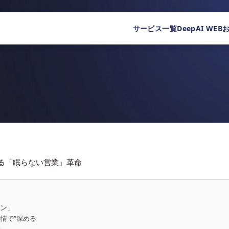
サービス一覧
DeepAI WEB
める「眠らない営業」革命
マン」
情で”深める
？