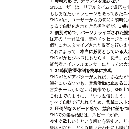
1.
即時対応で、チャンスを逃さない
SNSユーザーは、リアルタイムで反応を
もしあなたがメッセージを送ってきたユ
SNS AIは、ユーザーからの質問を瞬
まるで自動化された営業担当者が、24
2.
個別対応で、パーソナライズされた提
従来の「一斉送信」型のメッセージとは違い
個別にカスタマイズされた提案を行いま
これによって、
本当に必要としている人
SNS AIがビジネスにもたらす「変革」
経営者とインフルエンサーにとっての大
1.
24時間営業体制を簡単に実現
SNS AIとAIアバターがあれば、あなた
海外にいる間でも、
営業活動は止まるこ
営業チームがいない時間帯でも、SNS
これまでのように、「いつ返信しよう」
すべて自動で行われるため、
営業コスト
2.
圧倒的なスピード感で、競合に差をつ
SNSでの集客活動は、スピードが命。
今すぐ欲しい！
という瞬間を逃すと、リ
SNS AIなら、どんな問い合わせにも