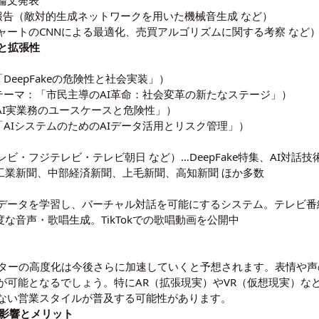
論文発表
研究報告（敵対的生成ネットワークを用いた機械音生成 など）
ャートのCNNによる最適化、売買アルゴリズムに関する考察 など
と拡張性
DeepFakeの危険性と社会実装」）
（テーマ：「市民主導のAI革命：社会変革の新たなステージ」）
成AI実業務のユースケースと危険性」）
：「AIシステムのためのAIデータ活用とリスク管理」）
・フジテレビ・テレビ朝日 など）…DeepFake特集、AI対話
工業新聞、中部経済新聞、上毛新聞、高知新聞 ほか多数
前データを学習し、バーチャル対話を可能にするシステム。テレビ番組（
度な音声・歌唱生成。TikTokでの歌唱動画を公開中
Iアバターの高度化は今後さらに加速していくと予想されます。表情や
が可能となるでしょう。特にAR（拡張現実）やVR（仮想現実）な
ない営業スタイルが普及する可能性があります。
の影響とメリット