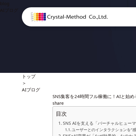
blog
AIブログ
トップ
＞
AIブログ
SNS集客を24時間フル稼働に！AIと始
share
目次
SNS AIを支える「バーチャルヒュー
ユーザーとのインタラクションを“感
SNS×AI営業が「なぜ効果的」なのか